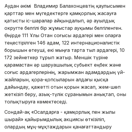
Аудан әкімі Владимир Балахонцевтің қаулысымен
қарттар мен мүгедектерге қамқорлық жасауға
қатысты іс-шаралар айқындалып, әр ауылдық
округте белгілі бір жұмыстар ауқымы белгіленген.
Өңірде 111 Ұлы Отан соғысы ардагері мен оларға
теңестірілген 146 адам, 122 интернационалистік
борышын өтеуші, екі мыңға тарта тыл ардагері, 10
172 зейнеткер тұрып жатыр. Меншік түріне
қарамастан әр шаруашылық субьект еңбек және
соғыс ардагерлерінің, жарымжан адамдардың үй-
жайларын, қора-қопсыларын алдағы қысқа
дайындау, қажетті отын қорын жасап, жем-шөп
жеткізіп беру, азық-түлік сұранымын анықтап, оны
толықтыруға көмектеседі.
Сондай-ақ «Осалдарға - қамқорлық пен жылы
шырай» қайырымдылық акциясы өткізіліп,
олардың мұң-мұқтаждарын қанағаттандыру