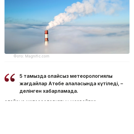
Фото: Magnific.com
5 тамызда қолайсыз метеорологиялық
жағдайлар Ақтөбе қалаласында күтіледі, –
делінген хабарламада.
Қолайсыз метеорологиялық жағдайлар –
атмосфералық ауаның беткі қабатында зиянды
(ластаушы) заттардың шоғырлануына ықпал ететін
қысқамерзімді метеофакторлардың (тымық ауа
райы, жеңіл жел, тұман, инверсия) жиынтығы.