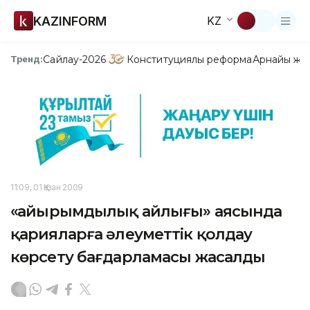
KAZINFORM
KZ
Сайлау-2026
Конституциялық реформа
Арнайы жо
Тренд:
11:09, 01 Қазан 2009
«Қайырымдылық айлығы» аясында
қарияларға әлеуметтік қолдау
көрсету бағдарламасы жасалды