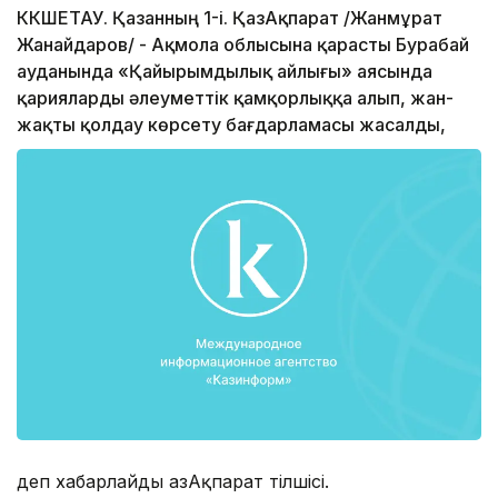
КӨКШЕТАУ. Қазанның 1-і. ҚазАқпарат /Жанмұрат
Жанайдаров/ - Ақмола облысына қарасты Бурабай
ауданында «Қайырымдылық айлығы» аясында
қарияларды әлеуметтік қамқорлыққа алып, жан-
жақты қолдау көрсету бағдарламасы жасалды,
деп хабарлайды ҚазАқпарат тілшісі.