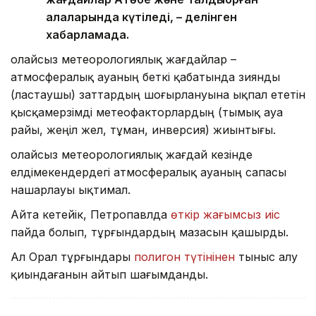
қалаларында күтіледі, – делінген
хабарламада.
Қолайсыз метеорологиялық жағдайлар –
атмосфералық ауаның беткі қабатында зиянды
(ластаушы) заттардың шоғырлануына ықпал ететін
қысқамерзімді метеофакторлардың (тымық ауа
райы, жеңіл жел, тұман, инверсия) жиынтығы.
Қолайсыз метеорологиялық жағдай кезінде
елдімекендердегі атмосфералық ауаның сапасы
нашарлауы ықтимал.
Айта кетейік, Петропавлда
өткір жағымсыз иіс
пайда болып, тұрғындардың мазасын қашырды.
Ал Орал тұрғындары
полигон түтінінен
тыныс алу
қиындағанын айтып шағымданды.