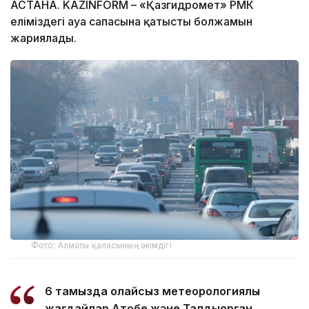
АСТАНА. KAZINFORM – «Қазгидромет» РМК
еліміздегі ауа сапасына қатысты болжамын
жариялады.
Фото: Алматы қаласының әкімдігі
6 тамызда қолайсыз метеорологиялық
жағдайлар Ақтөбе және Талдықорған