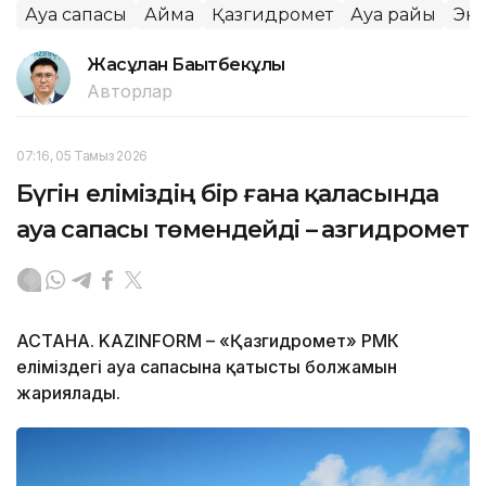
Ауа сапасы
Аймақ
Қазгидромет
Ауа райы
Эк
Жасұлан Бақытбекұлы
Авторлар
07:16, 05 Тамыз 2026
Бүгін еліміздің бір ғана қаласында
ауа сапасы төмендейді – Қазгидромет
АСТАНА. KAZINFORM – «Қазгидромет» РМК
еліміздегі ауа сапасына қатысты болжамын
жариялады.