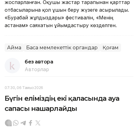
жоспарланған. Оқушы жастар тарапынан қарттар
отбасыларына қол ұшын беру жүзеге асырылады.
«Бурабай жұлдыздары» фестивалін, «Менің
астанам» саяхатын ұйымдастыру көзделген.
Аймақ
Басқа мемлекеттік органдар
Қоғам
без автора
Авторлар
07:30, 06 Тамыз 2026
Бүгін еліміздің екі қаласында ауа
сапасы нашарлайды