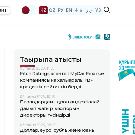
KZ
QZ
РУ
EN
中文
ق ز
ЎЗ
ORT
Тақырыпқа қатысты
06 тамыз 2026, 11:35
Fitch Ratings агенттігі MyCar Finance
компаниясына халықаралық «B»
кредиттік рейтингін берді
06 тамыз 2026, 10:18
Павлодардағы дрон өндірісі қалай
дамып жатыр: кәсіпорын
директоры түсіндірді
06 тамыз 2026, 08:30
Доллар, еуро, рубль және юань