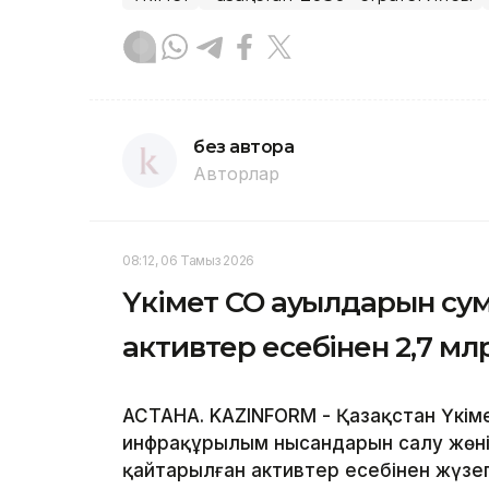
без автора
Авторлар
08:12, 06 Тамыз 2026
Үкімет СҚО ауылдарын су
активтер есебінен 2,7 мл
АСТАНА. KAZINFORM - Қазақстан Үкім
инфрақұрылым нысандарын салу жөнін
қайтарылған активтер есебінен жүз