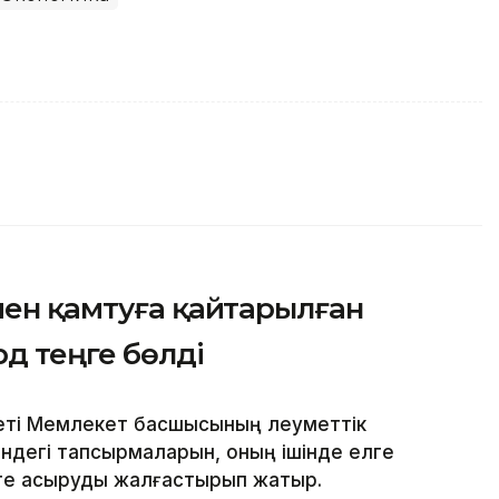
мен қамтуға қайтарылған
рд теңге бөлді
еті Мемлекет басшысының әлеуметтік
дегі тапсырмаларын, оның ішінде елге
еге асыруды жалғастырып жатыр.