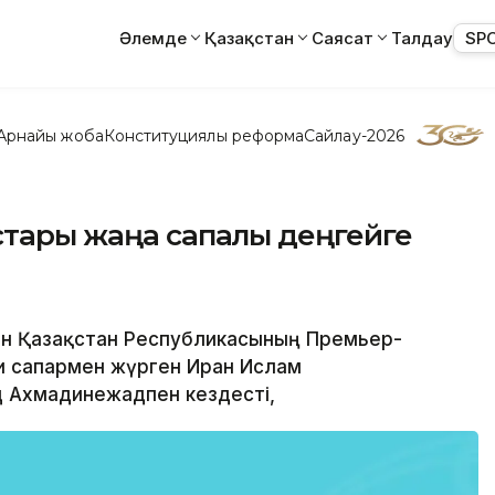
Әлемде
Қазақстан
Саясат
Талдау
SP
Арнайы жоба
Конституциялық реформа
Сайлау-2026
стары жаңа сапалы деңгейге
үгін Қазақстан Республикасының Премьер-
ми сапармен жүрген Иран Ислам
 Ахмадинежадпен кездесті,