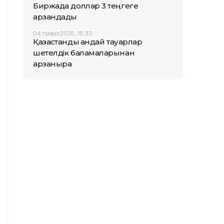
Биржада доллар 3 теңгеге
арзандады
04 тамыз 2026, 15:33
Қазақстандық қандай тауарлар
шетелдік баламаларынан
арзанырақ