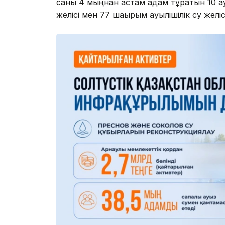
саны 4 мыңнан астам адам тұратын 10 а
желісі мен 77 шақырым ауылішілік су желі