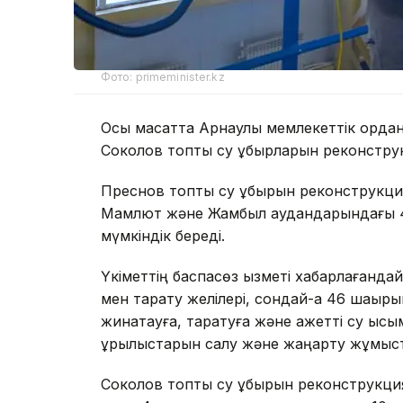
Фото: primeminister.kz
Осы мақсатта Арнаулы мемлекеттік қорда
Соколов топтық су құбырларын реконструк
Преснов топтық су құбырын реконструкци
Мамлют және Жамбыл аудандарындағы 43 
мүмкіндік береді.
Үкіметтің баспасөз қызметі хабарлағандай
мен тарату желілері, сондай-ақ 46 шақыры
жинақтауға, таратуға және қажетті су қыс
құрылыстарын салу және жаңарту жұмыс
Соколов топтық су құбырын реконструк