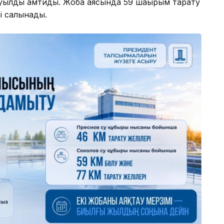
уылды қамтиды. Жоба аясында 59 шақырым тарату
сі салынады.