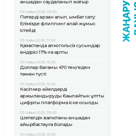
қаншадан саудаланып жатыр
06 тамыз 2026, 08:00
Пәтерді арзан алып, қымбат сату:
Елімізде флиппинг қалай жұмыс
істейді
05 тамыз 2026, 17:50
Қазақстанда алкогольсіз сусындар
өндірісі 17%-ға артты
05 тамыз 2026, 16:05
Доллар бағамы 470 теңгеден
төмен түсті
05 тамыз 2026, 10:00
Кәсіпкер әйелдерді
қаржыландыруды бақылайтын ұлттық
цифрлық платформа іске қосылды
05 тамыз 2026, 08:40
Шетелдік валютаны қаншадан
айырбастауға болады
04 тамыз 2026, 15:59