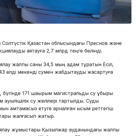
н Солтүстік Қазақстан облысындағы Преснов және
циялауды аяқтауға 2,7 млрд теңге бөлінді.
ялау жалпы саны 34,5 мың адам тұратын Есіл,
елді мекенді сумен жабдықтауды жақсартуға
, бүгінде 171 шақырым магистральдық су құбыры
м ауылішілік су желілері тартылды. Суды
ымын қамтамасыз етуге арналған қысым реттегіш
тары жалғасып жатыр.
циялау жұмыстары Қызылжар ауданындағы жалпы