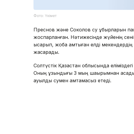
Фото: Үкімет
Преснов және Соколов су құбырларын п
жоспарланған. Нәтижесінде жүйенің сенім
қысқарып, жоба қамтыған елді мекендерді
жақсарады.
Солтүстік Қазақстан облысында еліміздегі 
Оның ұзындығы 3 мың шақырымнан асады
ауылды сумен қамтамасыз етеді.
2025 жылы Арнаулы мемлекеттік қордан 
теңгеден астам қаражат бөлінді, бұл 48 
Айта кетейік,2024 жылдан 2026 жылға дей
есебінен Үкімет жалпы сомасы 610 млрд
қаржыландыруды мақұлдады.Олардың басым