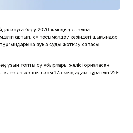
айдалануға беру 2026 жылдың соңына
ділігі артып, су тасымалдау кезіндегі шығындар
ң тұрғындарына ауыз суды жеткізу сапасы
ең ұзын топтық су құбырлары желісі орналасқан.
 және ол жалпы саны 175 мың адам тұратын 229
аталған инфрақұрылымды дамытуға 45 млрд
жобаны қаржыландыруға мүмкіндік берді.
інгі аралықта Арнаулы мемлекеттік қор қаражаты
 теңге болатын 500-ден астам әлеуметтік жобаны
 бөлігі пайдалануға берілген.