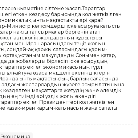
спасөз қызметіне сілтеме жасап.Тараптар
ешегі өткен кездесу барысында қол жеткізілген
экономикалық ынтымақтастықты әрі қарай
-Министр келісімдерді іске асыруға қатысты
қатар нақты тапсырмалар бергенін атап
міржол, автокөлік жолдарының құрылысы
ақстан мен Иран арасындағы теңіз жолын
ғы, сондай-ақ қаржы саласындағы қарым-
лы ортақ ұстаным мақұлданды.Сонымен қатар,
а да жобаларды бірлесіп іске асырудың
ақ тараптар екі ел экономикасының түрлі
 ұлғайтуға өзара мүдделі екеніндіктерін
н Иранда ынтымақтастықтың барлық саласында
п, алдағы жоспарлардың жүзеге асырылатынына
ық көзделген мақсаттарға жетудің және әлемдік
ң ең тиімді әрі үздік жолы екендігі
араптар екі ел Президенттері қол жеткізген
әне қазақ-иран қарым-қатынасын жаңа сапалы
Экономика