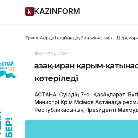
KAZINFORM
Ақорда
Тағайындау
Заң және тәртіп
Дерекқор
Тренд:
15:09, 07 Сәуір 2009
Қазақ-иран қарым-қатына
көтеріледі
АСТАНА. Сәуірдің 7-сі. ҚазАқпарат. Б
Министрі Кәрім Мәсімов Астанада рес
Республикасының Президенті Махмуд