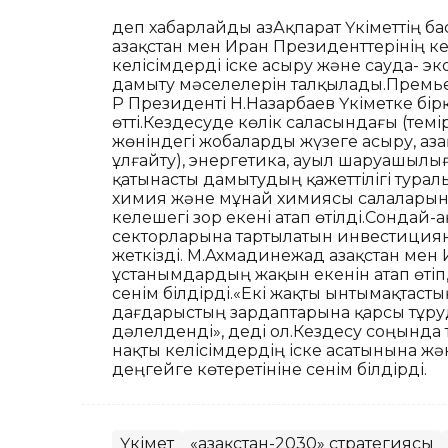
деп хабарлайды ҚазАқпарат Үкіметтің ба
Қазақстан мен Иран Президенттерінің к
келісімдерді іске асыру және сауда- 
дамыту мәселелерін талқылады.Премьер
ҚР Президенті Н.Назарбаев Үкіметке бір
өтті.Кездесуде көлік саласындағы (те
жөніндегі жобаларды жүзеге асыру, Қаз
ұлғайту), энергетика, ауыл шаруашылы
қатынасты дамытудың қажеттілігі тура
химия және мұнай химиясы салаларынд
келешегі зор екені атап өтілді.Сондай-
секторларына тартылатын инвестицияны
жеткізді. М.Ахмадинежад Қазақстан ме
ұстанымдардың жақын екенін атап өті
сенім білдірді.«Екі жақты ынтымақтаст
дағдарыстың зардаптарына қарсы тұруды
дәлелденді», деді ол.Кездесу соңында т
нақты келісімдердің іске асатынына ж
деңгейге көтеретініне сенім білдірді.
Үкімет
«Қазақстан-2030» стратегиясы