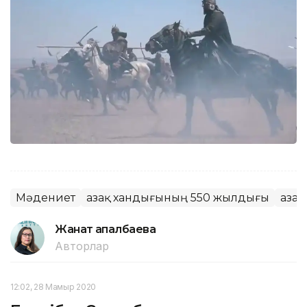
Мәдениет
Қазақ хандығының 550 жылдығы
Қаза
Жанат Қапалбаева
Авторлар
12:02, 28 Мамыр 2020