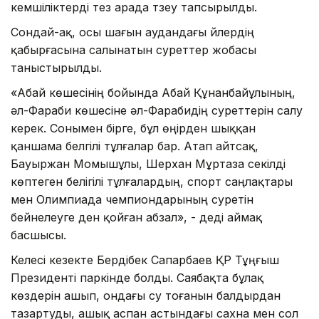
кемшіліктерді тез арада түзеу тапсырылды.
Сондай-ақ, осы шағын аудандағы үйлердің
қабырғасына салынатын суреттер жобасы
таныстырылды.
«Абай көшесінің бойында Абай Құнанбайұлының,
әл-Фараби көшесіне әл-Фарабидің суреттерін салу
керек. Сонымен бірге, бұл өңірден шыққан
қаншама белгілі тұлғалар бар. Атап айтсақ,
Бауыржан Момышұлы, Шерхан Мұртаза секілді
көптеген белігілі тұлғалардың, спорт саңлақтары
мен Олимпиада чемпиондарының суретін
бейнелеуге ден қойған абзал», - деді аймақ
басшысы.
Келесі кезекте Бердібек Сапарбаев ҚР Тұңғыш
Президенті паркінде болды. Саябақта бұлақ
көздерін ашып, ондағы су тоғанын балдырдан
тазартуды, ашық аспан астындағы сахна мен сол