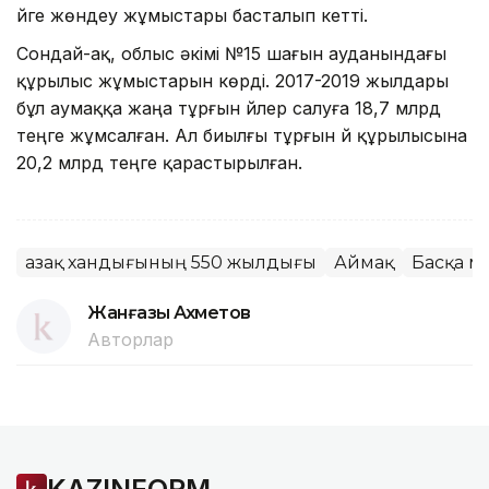
үйге жөндеу жұмыстары басталып кетті.
Сондай-ақ, облыс әкімі №15 шағын ауданындағы
құрылыс жұмыстарын көрді. 2017-2019 жылдары
бұл аумаққа жаңа тұрғын үйлер салуға 18,7 млрд
теңге жұмсалған. Ал биылғы тұрғын үй құрылысына
20,2 млрд теңге қарастырылған.
Қазақ хандығының 550 жылдығы
Аймақ
Басқа м
Жанғазы Ахметов
Авторлар
KAZINFORM