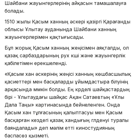
Шайбани жауынгерлерінің айқасын тамашалауға
болады.
1510 жылы Қасым ханның әскері қазіргі Қарағанды
облысы Ұлытау ауданында Шайбани ханның
жауынгерлерімен қақтығысады.
Бұл жорық Қасым ханның жеңісімен аяқталды, ол
қазақ сарбаздарының рух күші және жауынгерлік
қабілетімен ерекшеленді.
«Қасым хан әскерінің жеңісі ханның көшбасшылық
қасиеттері мен басқаларды ұйымдастыра білуінің
арқасында мүмкін болды. Ең күрделі шайқастардың
бірі - Ұлытаудағы шайқас Ақан Сатаевтың «Ұлы
Дала Таңы» картинасында бейнеленген. Онда
Қасым хан тұлғасының қалыптасуы мен Қасым
басқарған кездегі қазақ хандығың гүлденуі туралы
баяндалады» деп мәлім етті киностудияның
баспасөз қызметі.