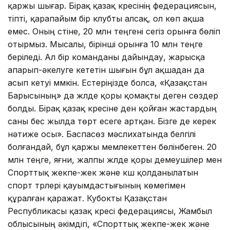
қаржы шығар. Бірақ қазақ күресінің федерациясын,
тіпті, қарапайым бір клубты алсақ, ол көп ақша
емес. Оның үстіне, 20 млн теңгені сегіз орынға бөліп
отырмыз. Мысалы, бірінші орынға 10 млн теңге
беріледі. Ал бір команданы дайындау, жарысқа
апарып-əкелуге кететін шығын бұл ақшадан да
асып кетуі мүмкін. Естеріңізде болса, «Қазақстан
Барысының» да жүлде қоры қомақты деген сөздер
болды. Бірақ қазақ күресіне ден қойған жастардың
саны бес жылда төрт есеге артқан. Бізге де керек
нəтиже осы». Баспасөз мəслихатында белгілі
болғандай, бұл қаржы мемлекеттен бөлінбеген. 20
млн теңге, яғни, жалпы жүлде қоры демеушілер мен
Спорттық жекпе-жек және күш қолданылатын
спорт түрлері қауымдастығының көмегімен
құралған қаражат. Кубокты Қазақстан
Республикасы қазақ күресі федерациясы, Жамбыл
облысының әкімдігі, «Спорттық жекпе-жек және