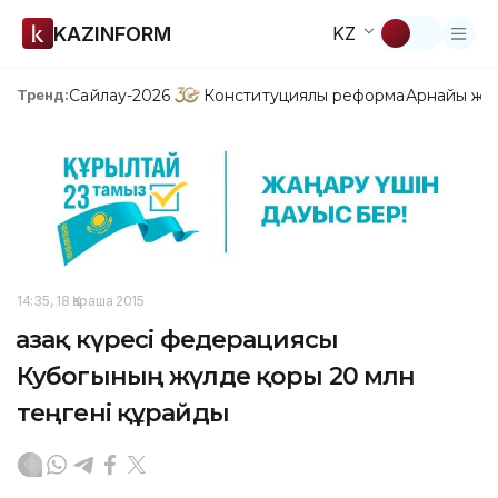
KAZINFORM
KZ
Сайлау-2026
Конституциялық реформа
Арнайы жо
Тренд:
14:35, 18 Қараша 2015
Қазақ күресі федерациясы
Кубогының жүлде қоры 20 млн
теңгені құрайды