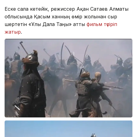
Еске сала кетейік, режиссер Ақан Сатаев Алматы
облысында Қасым ханның өмір жолынан сыр
шертетін «Ұлы Дала Таңы» атты
фильм түсіріп
жатыр
.