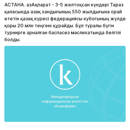
АСТАНА. ҚазАқпарат - 3-5 желтоқсан күндері Тараз
қаласында Қазақ хандығының 550 жылдығына орай
өтетін қазақ күресі федерациясы кубогының жүлде
қоры 20 млн теңгені құрайды. Бұл туралы бүгін
турнирге арналған баспасөз мəслихатында белгілі
болды.