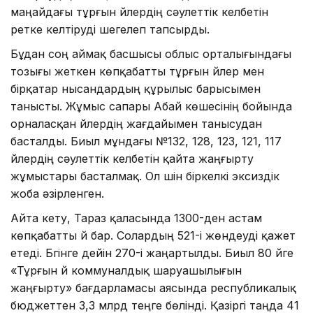
маңайдағы тұрғын үйлердің сәулеттік келбетін
ретке келтіруді шегелеп тапсырды.
Бұдан соң аймақ басшысы облыс орталығындағы
тозығы жеткен көпқабатты тұрғын үйлер мен
бірқатар нысандардың құрылыс барысымен
танысты. Жұмыс сапары Абай көшесінің бойында
орналасқан үйлердің жағдайымен танысудан
басталды. Биыл мұндағы №132, 128, 123, 121, 117
үйлердің сəулеттік келбетін қайта жаңғырту
жұмыстары басталмақ. Ол үшін біркелкі эксиздік
жоба әзірленген.
Айта кету, Тараз қаласында 1300-ден астам
көпқабатты үй бар. Солардың 521-і жөндеуді қажет
етеді. Бүгінге дейін 270-і жаңартылды. Биыл 80 үйге
«Тұрғын үй коммуналдық шаруашылығын
жаңғырту» бағдарламасы аясында республикалық
бюджеттен 3,3 млрд теңге бөлінді. Қазіргі таңда 41