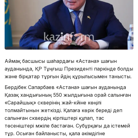
Аймақ басшысы шаһардағы «Астана» шағын
ауданында, ҚР Тұңғыш Президенті паркінде болды
және бірқатар тұрғын үйдің құрылысымен танысты.
Бердібек Сапарбаев «Астана» шағын ауданында
Қазақ хандығының 550 жылдығына орай салынған
«Сарайшық» скверінің жай-күйіне көңілі
толмайтынын жеткізді. Қалаға көрік береді деп
салынған сквердің кірпіштері құлап, тас
төсеніштері мүжіле бастаған. Субұрқағы да істемей
тұр. Осыған байланысты, қала әкімдігіне