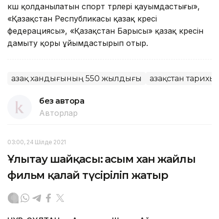
күш қолданылатын спорт түрлері қауымдастығы»,
«Қазақстан Республикасы қазақ күресі
федерациясы», «Қазақстан Барысы» қазақ күресін
дамыту қоры ұйымдастырып отыр.
Қазақ хандығының 550 жылдығы
Қазақстан тарихы
без автора
Авторлар
03:00, 24 Шілде 2021
Ұлытау шайқасы: Қасым хан жайлы
фильм қалай түсіріліп жатыр