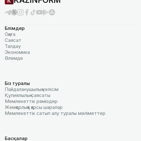
Бөлімдер
Оқиға
Саясат
Талдау
Экономика
Әлемде
Біз туралы
Пайдаланушылық келiciм
Құпиялылық саясаты
Мемлекеттік рәміздер
Жемқорлыққа қарсы шаралар
Мемлекеттік сатып алу туралы мәлiметтер
Басқалар