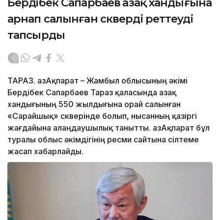
Бердібек Сапарбаев Қазақ хандығына
арнап салынған скверді реттеуді
тапсырды
ТАРАЗ. ҚазАқпарат – Жамбыл облысының әкімі
Бердібек Сапарбаев Тараз қаласында Қазақ
хандығының 550 жылдығына орай салынған
«Сарайшық» скверінде болып, нысанның қазіргі
жағдайына алаңдаушылық танытты. ҚазАқпарат бұл
туралы облыс әкімдігінің ресми сайтына сілтеме
жасап хабарлайды.