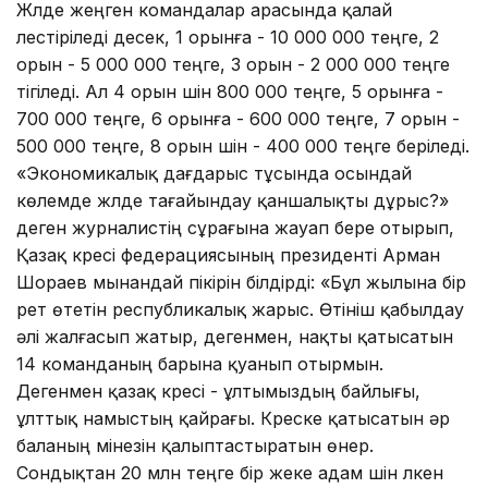
Жүлде жеңген командалар арасында қалай
үлестіріледі десек, 1 орынға - 10 000 000 теңге, 2
орын - 5 000 000 теңге, 3 орын - 2 000 000 теңге
тігіледі. Ал 4 орын үшін 800 000 теңге, 5 орынға -
700 000 теңге, 6 орынға - 600 000 теңге, 7 орын -
500 000 теңге, 8 орын үшін - 400 000 теңге беріледі.
«Экономикалық дағдарыс тұсында осындай
көлемде жүлде тағайындау қаншалықты дұрыс?»
деген журналистің сұрағына жауап бере отырып,
Қазақ күресі федерациясының президенті Арман
Шораев мынандай пікірін білдірді: «Бұл жылына бір
рет өтетін республикалық жарыс. Өтініш қабылдау
əлі жалғасып жатыр, дегенмен, нақты қатысатын
14 команданың барына қуанып отырмын.
Дегенмен қазақ күресі - ұлтымыздың байлығы,
ұлттық намыстың қайрағы. Күреске қатысатын əр
баланың мінезін қалыптастыратын өнер.
Сондықтан 20 млн теңге бір жеке адам үшін үлкен