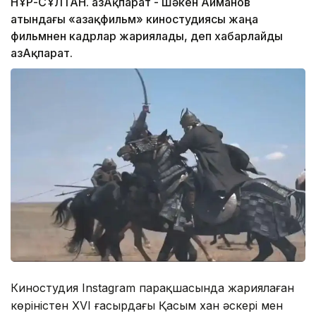
НҰР-СҰЛТАН. ҚазАқпарат - Шәкен Айманов
атындағы «Қазақфильм» киностудиясы жаңа
фильмнен кадрлар жариялады, деп хабарлайды
ҚазАқпарат.
Киностудия Instagram парақшасында жариялаған
көріністен XVI ғасырдағы Қасым хан әскері мен