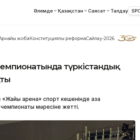
Әлемде
Қазақстан
Саясат
Талдау
SP
Арнайы жоба
Конституциялық реформа
Сайлау-2026
н чемпионатында түркістандық
қты
«Жайық арена» спорт кешенінде қазақ
 чемпионаты мәресіне жетті.