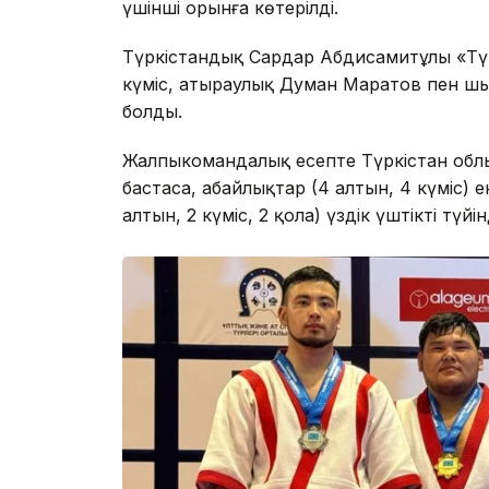
үшінші орынға көтерілді.
Түркістандық Сардар Абдисамитұлы «Түй
күміс, атыраулық Думан Маратов пен шы
болды.
Жалпыкомандалық есепте Түркістан облыс
бастаса, абайлықтар (4 алтын, 4 күміс) 
алтын, 2 күміс, 2 қола) үздік үштікті түйін