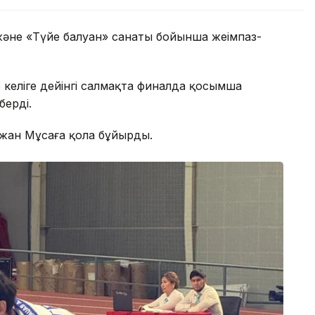
 және «Түйе балуан» санаты бойынша жеңімпаз-
келіге дейінгі салмақта финалда қосымша
берді.
жан Мұсаға қола бұйырды.