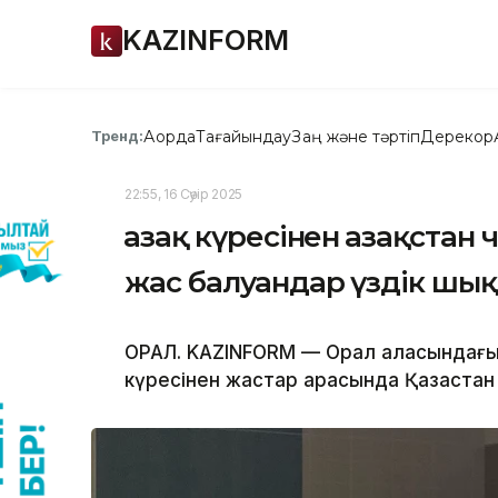
KAZINFORM
Ақорда
Тағайындау
Заң және тәртіп
Дерекқор
Тренд:
22:55, 16 Сәуір 2025
Қазақ күресінен Қазақста
жас балуандар үздік шы
ОРАЛ. KAZINFORM — Орал қаласындағы 
күресінен жастар арасында Қазақстан