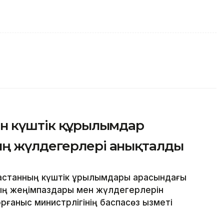
ен күштік құрылымдар
ың жүлдегерлері анықталды
қстанның күштік құрылымдары арасындағы
ттың жеңімпаздары мен жүлдегерлерін
рғаныс министрлігінің баспасөз қызметі