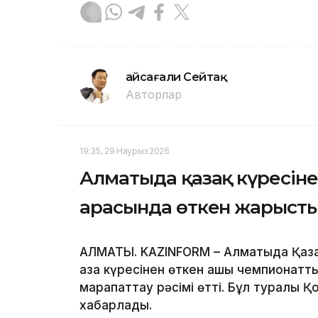
Ғайсағали Сейтақ
Авторлар
19:35, 29 Наурыз 2026
Алматыда қазақ күресін
арасында өткен жарыст
АЛМАТЫ. KAZINFORM – Алматыда Қаза
қазақ күресінен өткен ашық чемпиона
марапаттау рәсімі өтті. Бұл туралы Қо
хабарлады.