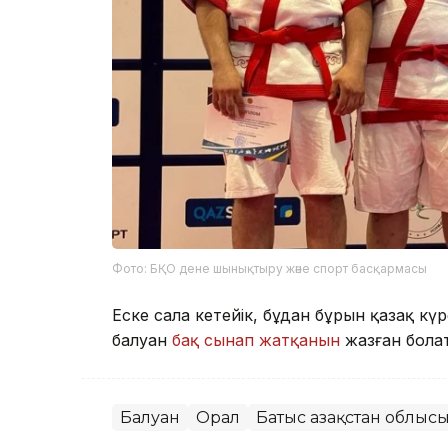
Фото: БҚО дене шынықтыру және спорт басқармасы
Еске сала кетейік, бұдан бұрын қазақ к
балуан
бақ сынап жатқанын
жазған бола
Балуан
Орал
Батыс Қазақстан облыс