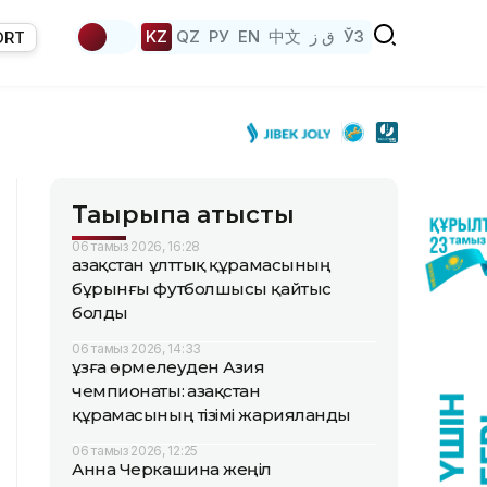
KZ
QZ
РУ
EN
中文
ق ز
ЎЗ
ORT
Тақырыпқа қатысты
06 тамыз 2026, 16:28
Қазақстан ұлттық құрамасының
бұрынғы футболшысы қайтыс
болды
06 тамыз 2026, 14:33
Құзға өрмелеуден Азия
чемпионаты: Қазақстан
құрамасының тізімі жарияланды
06 тамыз 2026, 12:25
Анна Черкашина жеңіл