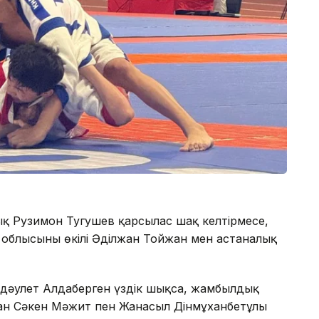
дық Рузимон Тугушев қарсылас шақ келтірмесе,
 облысының өкілі Әділжан Тойжан мен астаналық
ұрдәулет Алдаберген үздік шықса, жамбылдық
нан Сәкен Мәжит пен Жанасыл Дінмұханбетұлы