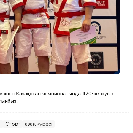
үресінен Қазақстан чемпионатында 470-ке жуық
тынбыз.
ы
Спорт
Қазақ күресі