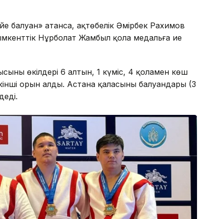
е балуан» атанса, ақтөбелік Әмірбек Рахимов
мкенттік Нұрболат Жамбыл қола медальға ие
ының өкілдері 6 алтын, 1 күміс, 4 қоламен көш
екінші орын алды. Астана қаласының балуандары (3
деді.