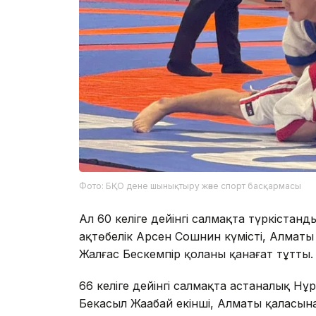
Фото: БҚО дене шынықтыру және спорт басқармасы
Ал 60 келіге дейінгі салмақта түркістан
ақтөбелік Арсен Сошнин күмісті, Алматы
Жалғас Бескемпір қоланы қанағат тұтты.
66 келіге дейінгі салмақта астаналық Н
Бекасыл Жаңабай екінші, Алматы қаласы