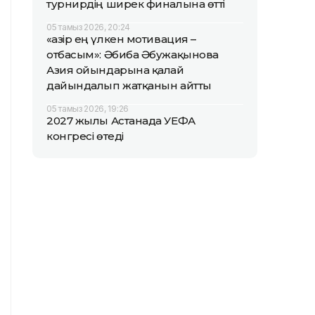
турнирдің ширек финалына өтті
05 тамыз 2026, 20:24
«Қазір ең үлкен мотивация –
отбасым»: Әбиба Әбужақынова
Азия ойындарына қалай
дайындалып жатқанын айтты
05 тамыз 2026, 19:26
2027 жылы Астанада УЕФА
конгресі өтеді