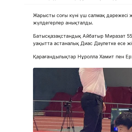
Жарыстың соңғы күні үш салмақ дәрежесі
жүлдегерлер анықталды.
Батысқазақстандық Айбатыр Миразат 55 
уақытта астаналық Диас Дәулетке есе жі
Қарағандылықтар Нұролла Хамит пен Ер