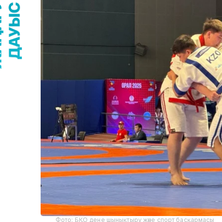
Фото: БҚО дене шынықтыру және спорт басқармасы