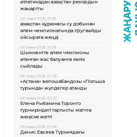
атлетикадан Қазақстан рекордын
жаңартты
06 тамыз 2026, 10:45
Қазақстан құрамасы су добынан
әлем чемпионатында Уругвайды
ойсырата жеңді
06 тамыз 2026, 10:09
Шымкентте әлем чемпионы
атанған жас балуанға көлік
сыйлады
06 тамыз 2026, 02:35
«Астана» велошабандозы «Польша
турында» жүлдегер атанды
06 тамыз 2026, 00:22
Елена Рыбакина Торонто
турниріндегі тартысты матчта
жеңіске жетті
05 тамыз 2026, 23:06
Денис Евсеев Түркиядағы