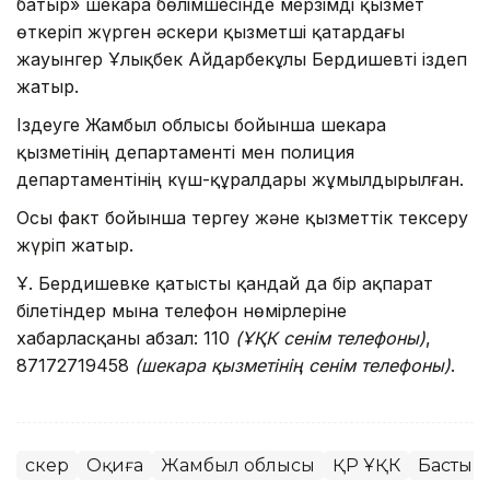
батыр» шекара бөлімшесінде мерзімді қызмет
өткеріп жүрген әскери қызметші қатардағы
жауынгер Ұлықбек Айдарбекұлы Бердишевті іздеп
жатыр.
Іздеуге Жамбыл облысы бойынша шекара
қызметінің департаменті мен полиция
департаментінің күш-құралдары жұмылдырылған.
Осы факт бойынша тергеу және қызметтік тексеру
жүріп жатыр.
Ұ. Бердишевке қатысты қандай да бір ақпарат
білетіндер мына телефон нөмірлеріне
хабарласқаны абзал: 110
(ҰҚК сенім телефоны)
,
87172719458
(шекара қызметінің сенім телефоны)
.
Әскер
Оқиға
Жамбыл облысы
ҚР ҰҚК
Басты 