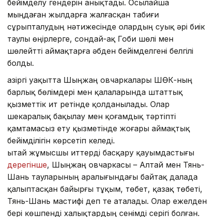
бейімделу гендерін анықтады. Осылайша
мыңдаған жылдарға жалғасқан табиғи
сұрыпталудың нәтижесінде олардың суық әрі биік
таулы өңірлерге, сондай-ақ Гоби шөлі мен
шөлейтті аймақтарға әбден бейімделгені белгілі
болды.
Қазіргі уақытта Шыңжаң овчаркалары ШӨҚК-ның
барлық бөлімдері мен қалаларында штаттық
қызметтік ит ретінде қолданылады. Олар
шекаралық бақылау мен қоғамдық тәртіпті
қамтамасыз ету қызметінде жоғары аймақтық
бейімділігін көрсетіп келеді.
Қытай жұмысшы иттерді басқару қауымдастығы
дерегінше
, Шыңжаң овчаркасы – Алтай мен Тянь-
Шань тауларының аралығындағы байтақ далада
қалыптасқан байырғы тұқым, төбет, қазақ төбеті,
Тянь-Шань мастифі деп те аталады. Олар ежелден
бері көшпенді халықтардың сенімді серігі болған.