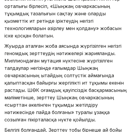
орталығы бірлесіп, «Шыңжаң овчаркасының
тұқымдық тазалығын сақтау және оларды
қызметтік ит ретінде іріктеудің негізгі
технологияларын әзірлеу мен қолдану» жобасын
іске қосқан болатын.
Жуырда аталған жоба аясында жүргізілген негізгі
геномдық зерттеудің нәтижелері жарияланды.
Миллиондаған мутация нүктесіне жүргізілген
талдаулар негізінде ғалымдар Шыңжаң
овчаркасының Қытайдың солтүстік аймағында
қалыптасқан байырғы жергілікті ит тұқымы екенін
растады. ШӨҚК Қоғамдық қауіпсіздік басқармасының
мәліметінше, зерттеу Шыңжаң овчаркасының
«сырттан әкелінген тұқымды жетілдіру
нәтижесінде пайда болғаны» туралы ұзаққа
созылған пікірталасқа нүкте қойылды.
Белгілі болғандай, Зерттеу тобы бірнеше ай бойы