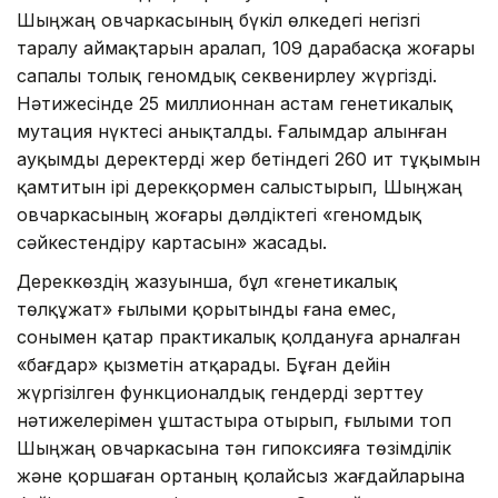
Шыңжаң овчаркасының бүкіл өлкедегі негізгі
таралу аймақтарын аралап, 109 дарабасқа жоғары
сапалы толық геномдық секвенирлеу жүргізді.
Нәтижесінде 25 миллионнан астам генетикалық
мутация нүктесі анықталды. Ғалымдар алынған
ауқымды деректерді жер бетіндегі 260 ит тұқымын
қамтитын ірі дерекқормен салыстырып, Шыңжаң
овчаркасының жоғары дәлдіктегі «геномдық
сәйкестендіру картасын» жасады.
Дереккөздің жазуынша, бұл «генетикалық
төлқұжат» ғылыми қорытынды ғана емес,
сонымен қатар практикалық қолдануға арналған
«бағдар» қызметін атқарады. Бұған дейін
жүргізілген функционалдық гендерді зерттеу
нәтижелерімен ұштастыра отырып, ғылыми топ
Шыңжаң овчаркасына тән гипоксияға төзімділік
және қоршаған ортаның қолайсыз жағдайларына