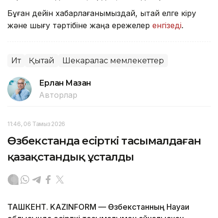
Бұған дейін хабарлағанымыздай, Қытай елге кіру
және шығу тәртібіне жаңа ережелер
енгізеді
.
Ит
Қытай
Шекаралас мемлекеттер
Ерлан Мазан
Авторлар
11:46, 06 Тамыз 2026
Өзбекстанда есірткі тасымалдаған
қазақстандық ұсталды
ТАШКЕНТ. KAZINFORM — Өзбекстанның Науаи