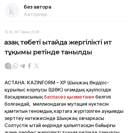
без автора
Авторлар
15:18, 08 Тамыз 2026
Қазақ төбеті Қытайда жергілікті ит
тұқымы ретінде танылды
АСТАНА. KAZINFORM – ҚХР Шыңжаң Өндіріс-
құрылыс корпусы (ШӨҚК) Қоғамдық қауіпсіздік
басқармасының
баспасөз қызметінен
белгілі
болғандай, миллиондаған мутация нүктесін
қамтитын геномдық картаға жүргізілген ауқымды
зерттеу нәтижесінде Шыңжаң овчаркасы
Солтүстік Қытай өңірінде қалыптасқан байырғы
және дербес жергілікті тұқым ретінде танылды.