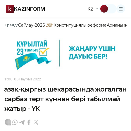
KAZINFORM
KZ
Сайлау-2026
Конституциялық реформа
Арнайы жо
Тренд:
11:00, 06 Наурыз 2022
Қазақ-қырғыз шекарасында жоғалған
сарбаз төрт күннен бері табылмай
жатыр - ҰҚК