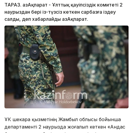
ТАРАЗ. ҚазАқпарат - Ұлттық қауіпсіздік комитеті 2
наурыздан бері із-түзсіз кеткен сарбазға іздеу
салды, деп хабарлайды ҚазАқпарат.
ҰҚК шекара қызметінің Жамбыл облысы бойынша
департаменті 2 наурызда жоғалып кеткен «Андас