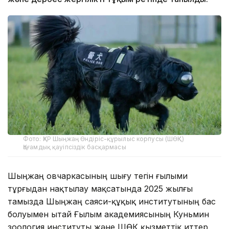
Фото: ҚХР Шыңжаң Өндіріс-құрылыс корпусы (ШӨҚК)
Қоғамдық қауіпсіздік басқармасы
Шыңжаң овчаркасының шығу тегін ғылыми
тұрғыдан нақтылау мақсатында 2025 жылғы
тамызда Шыңжаң саяси-құқық институтының бас
болуымен Қытай Ғылым академиясының Куньмин
зоология институты және ШӨҚК қызметтік иттер