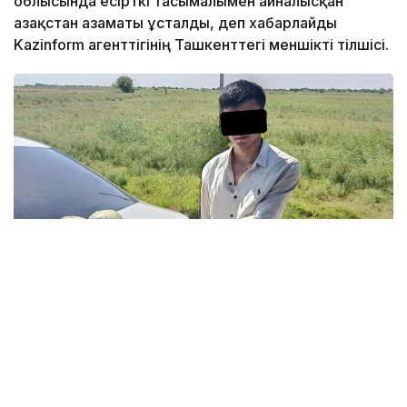
облысында есірткі тасымалымен айналысқан
Қазақстан азаматы ұсталды, деп хабарлайды
Kazinform агенттігінің Ташкенттегі меншікті тілшісі.
Фото: Мемлекеттік қауіпсіздік қызметі
Мемлекеттік қауіпсіздік қызметінің мәліметінше,
Кенимех ауданында кеден органдарымен