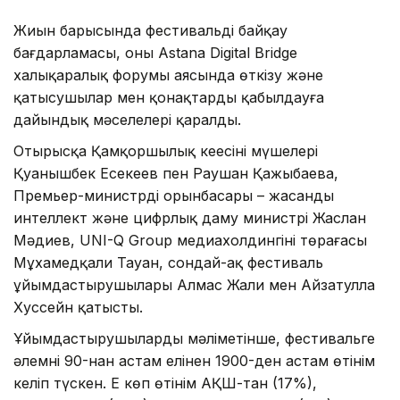
Жиын барысында фестивальдің байқау
бағдарламасы, оны Astana Digital Bridge
халықаралық форумы аясында өткізу және
қатысушылар мен қонақтарды қабылдауға
дайындық мәселелері қаралды.
Отырысқа Қамқоршылық кеңесінің мүшелері
Қуанышбек Есекеев пен Раушан Қажыбаева,
Премьер-министрдің орынбасары – жасанды
интеллект және цифрлық даму министрі Жаслан
Мәдиев, UNI-Q Group медиахолдингінің төрағасы
Мұхамедқали Тауан, сондай-ақ фестиваль
ұйымдастырушылары Алмас Жали мен Айзатулла
Хуссейн қатысты.
Ұйымдастырушылардың мәліметінше, фестивальге
әлемнің 90-нан астам елінен 1900-ден астам өтінім
келіп түскен. Ең көп өтінім АҚШ-тан (17%),