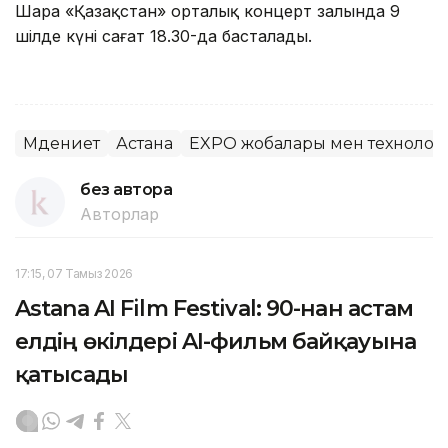
Шара «Қазақстан» орталық концерт залында 9
шілде күні сағат 18.30-да басталады.
Мәдениет
Астана
EXPO жобалары мен технолог
без автора
Авторлар
17:15, 07 Тамыз 2026
Astana AI Film Festival: 90-нан астам
елдің өкілдері AI-фильм байқауына
қатысады