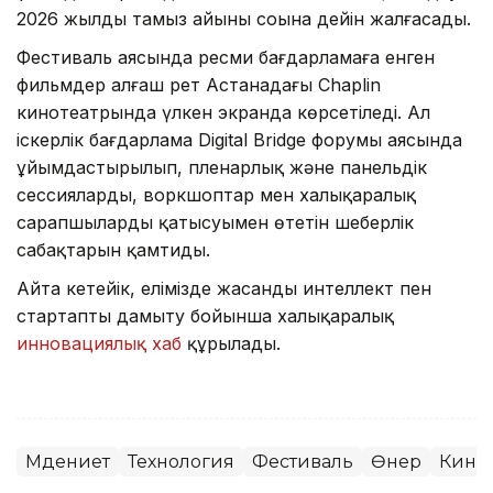
2026 жылдың тамыз айының соңына дейін жалғасады.
Фестиваль аясында ресми бағдарламаға енген
фильмдер алғаш рет Астанадағы Chaplin
кинотеатрында үлкен экранда көрсетіледі. Ал
іскерлік бағдарлама Digital Bridge форумы аясында
ұйымдастырылып, пленарлық және панельдік
сессияларды, воркшоптар мен халықаралық
сарапшылардың қатысуымен өтетін шеберлік
сабақтарын қамтиды.
Айта кетейік, елімізде жасанды интеллект пен
стартапты дамыту бойынша халықаралық
инновациялық хаб
құрылады.
Мәдениет
Технология
Фестиваль
Өнер
Кино