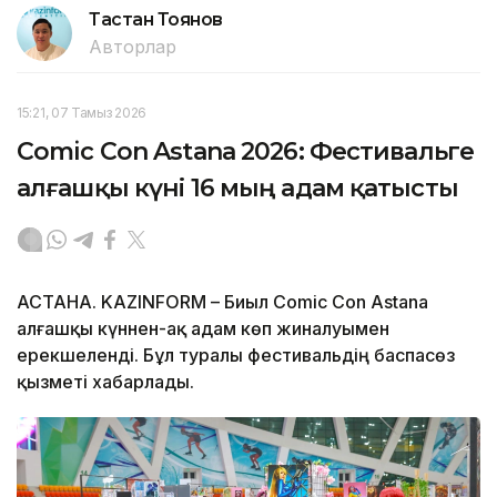
Тастан Тоянов
Авторлар
15:21, 07 Тамыз 2026
Comic Con Astana 2026: Фестивальге
алғашқы күні 16 мың адам қатысты
АСТАНА. KAZINFORM – Биыл Comic Con Astana
алғашқы күннен-ақ адам көп жиналуымен
ерекшеленді. Бұл туралы фестивальдің баспасөз
қызметі хабарлады.