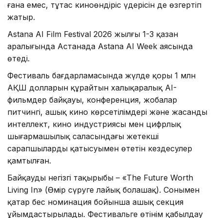
ғана емес, тұтас киноөндіріс үдерісін де өзгертіп
жатыр.
Astana AI Film Festival 2026 жылғы 1-3 қазан
аралығында Астанада Astana AI Week аясында
өтеді.
Фестиваль бағдарламасында жүлде қоры 1 млн
АҚШ долларын құрайтын халықаралық AI-
фильмдер байқауы, конференция, жобалар
питчингі, ашық кино көрсетілімдері және жасанды
интеллект, кино индустриясы мен цифрлық
шығармашылық саласындағы жетекші
сарапшылардың қатысуымен өтетін кездесулер
қамтылған.
Байқаудың негізгі тақырыбы – «The Future Worth
Living In» (Өмір сүруге лайық болашақ). Сонымен
қатар бес номинация бойынша ашық секция
ұйымдастырылады. Фестивальге өтінім қабылдау