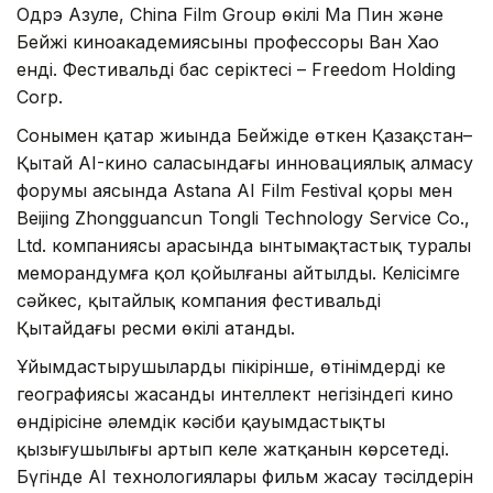
Одрэ Азуле, China Film Group өкілі Ма Пин және
Бейжің киноакадемиясының профессоры Ван Хао
енді. Фестивальдің бас серіктесі – Freedom Holding
Corp.
Сонымен қатар жиында Бейжіңде өткен Қазақстан–
Қытай AI-кино саласындағы инновациялық алмасу
форумы аясында Astana AI Film Festival қоры мен
Beijing Zhongguancun Tongli Technology Service Co.,
Ltd. компаниясы арасында ынтымақтастық туралы
меморандумға қол қойылғаны айтылды. Келісімге
сәйкес, қытайлық компания фестивальдің
Қытайдағы ресми өкілі атанды.
Ұйымдастырушылардың пікірінше, өтінімдердің кең
географиясы жасанды интеллект негізіндегі кино
өндірісіне әлемдік кәсіби қауымдастықтың
қызығушылығы артып келе жатқанын көрсетеді.
Бүгінде AI технологиялары фильм жасау тәсілдерін