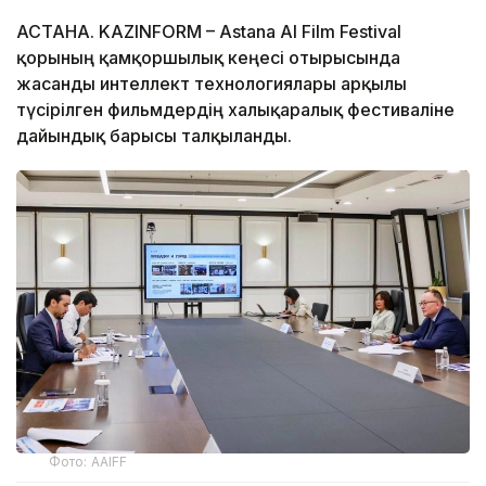
АСТАНА. KAZINFORM – Astana AI Film Festival
қорының қамқоршылық кеңесі отырысында
жасанды интеллект технологиялары арқылы
түсірілген фильмдердің халықаралық фестиваліне
дайындық барысы талқыланды.
Фото: AAIFF