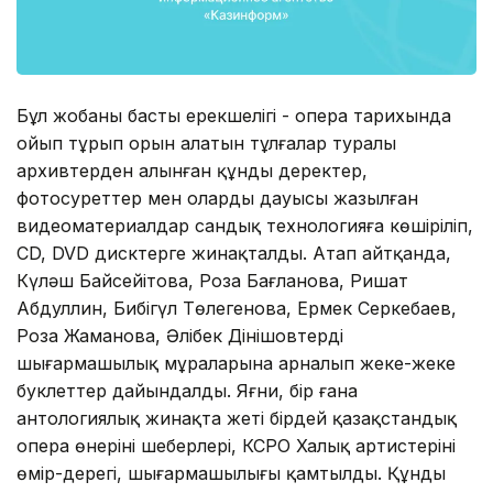
Бұл жобаның басты ерекшелігі - опера тарихында
ойып тұрып орын алатын тұлғалар туралы
архивтерден алынған құнды деректер,
фотосуреттер мен олардың дауысы жазылған
видеоматериалдар сандық технологияға көшіріліп,
CD, DVD дисктерге жинақталды. Атап айтқанда,
Күләш Байсейітова, Роза Бағланова, Ришат
Абдуллин, Бибігүл Төлегенова, Ермек Серкебаев,
Роза Жаманова, Әлібек Дінішовтердің
шығармашылық мұраларына арналып жеке-жеке
буклеттер дайындалды. Яғни, бір ғана
антологиялық жинақта жеті бірдей қазақстандық
опера өнерінің шеберлері, КСРО Халық артистерінің
өмір-дерегі, шығармашылығы қамтылды. Құнды