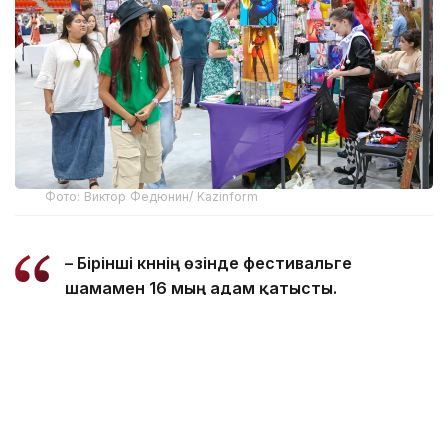
Фото: Виктор Федюнин/ Kazinform
– Бірінші күннің өзінде фестивальге
шамамен 16 мың адам қатысты.
Фестиваль тарихында алғашқы күні осынша
адам алғаш рет жиналып отыр, – деп
хабарлады баспасөз қызметі.