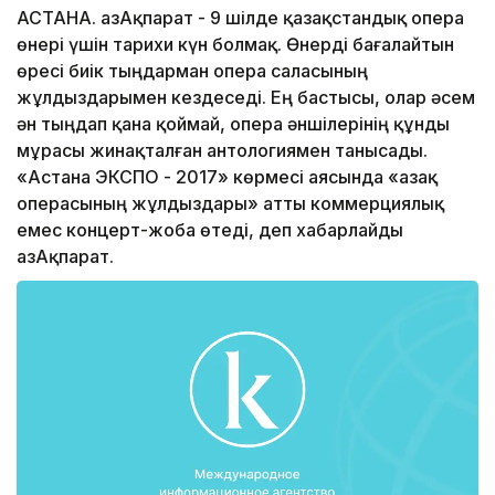
АСТАНА. ҚазАқпарат - 9 шілде қазақстандық опера
өнері үшін тарихи күн болмақ. Өнерді бағалайтын
өресі биік тыңдарман опера саласының
жұлдыздарымен кездеседі. Ең бастысы, олар әсем
ән тыңдап қана қоймай, опера әншілерінің құнды
мұрасы жинақталған антологиямен танысады.
«Астана ЭКСПО - 2017» көрмесі аясында «Қазақ
операсының жұлдыздары» атты коммерциялық
емес концерт-жоба өтеді, деп хабарлайды
ҚазАқпарат.