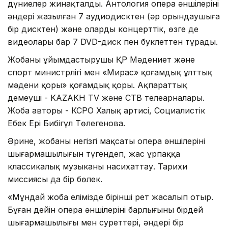
дүниелер жинақталды. Антология опера әншілерінің
әндері жазылған 7 аудиодисктен (әр орындаушыға
бір дисктен) және олардың концерттік, өзге де
видеолары бар 7 DVD-диск пен буклеттен тұрады.
Жобаны ұйымдастырушы ҚР Мәдениет және
спорт министрлігі мен «Мирас» қоғамдық ұлттық
мәдени қоры» қоғамдық қоры. Ақпараттық
демеуші - KAZAKH TV және СТВ телеарналары.
Жоба авторы - КСРО Халық артисі, Социалистік
Еңбек Ері Бибігүл Төлегенова.
Әрине, жобаның негізгі мақсаты опера әншілерінің
шығармашылығын түгендеп, жас ұрпаққа
классикалық музыканы насихаттау. Тарихи
миссиясы да бір бөлек.
«Мұндай жоба елімізде бірінші рет жасалып отыр.
Бұған дейін опера әншілерінің барлығының бірдей
шығармашылығы мен суреттері, әндері бір