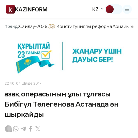
KAZINFORM
KZ
Сайлау-2026
Конституциялық реформа
Арнайы жо
Тренд:
22:40, 04 Шілде 2017
Қазақ операсының ұлы тұлғасы
Бибігүл Төлегенова Астанада ән
шырқайды