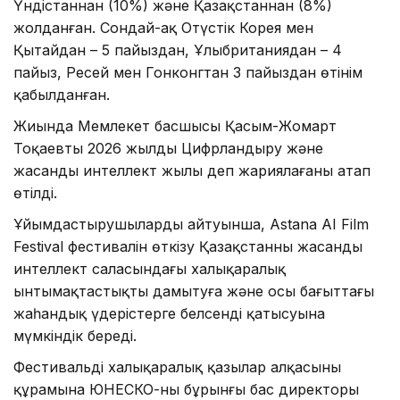
Үндістаннан (10%) және Қазақстаннан (8%)
жолданған. Сондай-ақ Оңтүстік Корея мен
Қытайдан – 5 пайыздан, Ұлыбританиядан – 4
пайыз, Ресей мен Гонконгтан 3 пайыздан өтінім
қабылданған.
Жиында Мемлекет басшысы Қасым-Жомарт
Тоқаевтың 2026 жылды Цифрландыру және
жасанды интеллект жылы деп жариялағаны атап
өтілді.
Ұйымдастырушылардың айтуынша, Astana AI Film
Festival фестивалін өткізу Қазақстанның жасанды
интеллект саласындағы халықаралық
ынтымақтастықты дамытуға және осы бағыттағы
жаһандық үдерістерге белсенді қатысуына
мүмкіндік береді.
Фестивальдің халықаралық қазылар алқасының
құрамына ЮНЕСКО-ның бұрынғы бас директоры