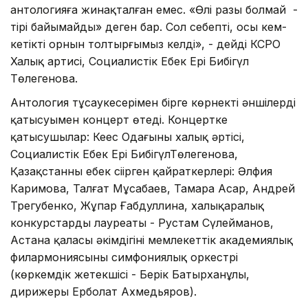
антологияға жинақталған емес. «Өлі разы болмай -
тірі байымайды» деген бар. Сол себепті, осы кем-
кетіктің орнын толтырғымыз келді», - дейді КСРО
Халық артисі, Социалистік Еңбек Ері Бибігүл
Төлегенова.
Антология тұсаукесерімен бірге көрнекті әншілердің
қатысуымен концерт өтеді. Концертке
қатысушылар: Кеңес Одағының халық әртісі,
Социалистік Еңбек Ері БибігүлТөлегенова,
Қазақстанның еңбек сіңірген қайраткерлері: Әлфия
Каримова, Талғат Мұсабаев, Тамара Асар, Андрей
Трегубенко, Жұпар Ғабдуллина, халықаралық
конкурстардың лауреаты - Рустам Сүлейманов,
Астана қаласы әкімдігінің мемлекеттік академиялық
филармониясының симфониялық оркестрі
(көркемдік жетекшісі - Берік Батырханұлы,
дирижеры Ерболат Ахмедьяров).