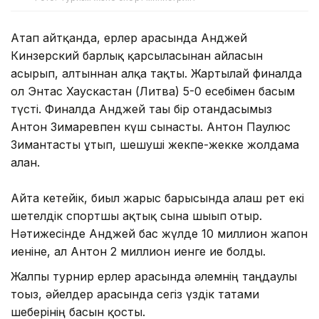
Атап айтқанда, ерлер арасында Анджей
Кинзерский барлық қарсыласынан айласын
асырып, алтыннан алқа тақты. Жартылай финалда
ол Энтас Хаускастан (Литва) 5-0 есебімен басым
түсті. Финалда Анджей тағы бір отандасымыз
Антон Зимаревпен күш сынасты. Антон Паулюс
Зимантасты ұтып, шешуші жекпе-жекке жолдама
алған.
Айта кетейік, биыл жарыс барысында алғаш рет екі
шетелдік спортшы ақтық сынға шығып отыр.
Нәтижесінде Анджей бас жүлде 10 миллион жапон
иеніне, ал Антон 2 миллион иенге ие болды.
Жалпы турнир ерлер арасында әлемнің таңдаулы
тоғыз, әйелдер арасында сегіз үздік татами
шеберінің басын қосты.