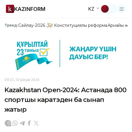
KAZINFORM
KZ
Сайлау-2026
Конституциялық реформа
Арнайы жо
Тренд:
09:22, 13 Шілде 2024
Kazakhstan Open-2024: Астанада 800
спортшы каратэден бақ сынап
жатыр