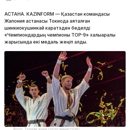
АСТАНА. KAZINFORM — Қазақстан командасы
Жапония астанасы Токиода аяқталған
шинкиокушинкай каратэден беделді
«Чемпиондардың чемпионы TOP-9» халықаралық
жарысында екі медаль жеңіп алды.
Фото: Туризм және спорт министрлігі