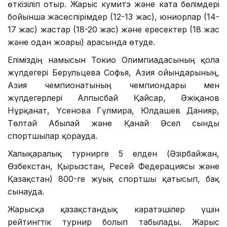
өткізіліп отыр. Жарыс кумитэ және ката бөлімдері
бойынша жасөспірімдер (12-13 жас), юниорлар (14-
17 жас) жастар (18-20 жас) және ересектер (18 жас
және одан жоғары) арасында өтуде.
Еліміздің намысын Токио Олимпиадасының қола
жүлдегері Берульцева Софья, Азия ойындарының,
Азия чемпионатының чемпиондары мен
жүлдегерлері Алпысбай Қайсар, Әжіқанов
Нұрқанат, Үсенова Гүлмира, Юлдашев Данияр,
Төлтай Абылай және Қанай Әсел сынды
спортшылар қорғауда.
Халықаралық турнирге 5 елден (Әзірбайжан,
Өзбекстан, Қырғызстан, Ресей Федерациясы және
Қазақстан) 800-ге жуық спортшы қатысып, бақ
сынауда.
Жарысқа қазақстандық каратэшілер үшін
рейтингтік турнир болып табылады. Жарыс