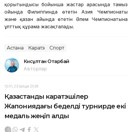
қорытындысы бойынша жастар арасында тамыз
ойында Филиппинда өтетін Азия Чемпионаты
және қазан айында өтетін Әлем Чемпионатына
ұлттық құрама жасақталады.
Астана
Каратэ
Спорт
Күнсұлтан Отарбай
Авторлар
12:01, 23 Шілде 2026
Қазақстандық каратэшілер
Жапониядағы беделді турнирде екі
медаль жеңіп алды