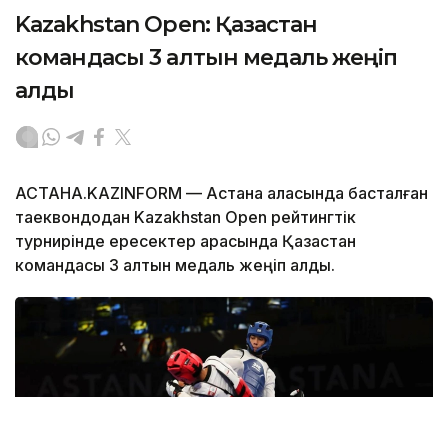
Kazakhstan Open: Қазақстан
командасы 3 алтын медаль жеңіп
алды
АСТАНА.KAZINFORM — Астана қаласында басталған
таеквондодан Kazakhstan Open рейтингтік
турнирінде ересектер арасында Қазақстан
командасы 3 алтын медаль жеңіп алды.