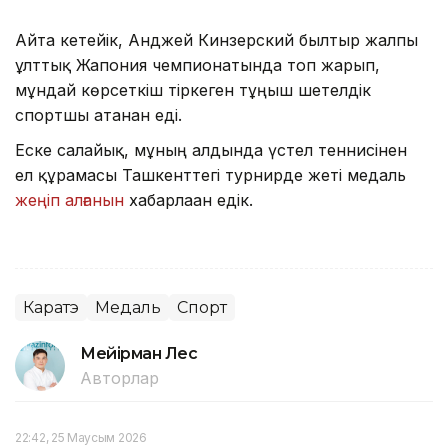
Айта кетейік, Анджей Кинзерский былтыр жалпы
ұлттық Жапония чемпионатында топ жарып,
мұндай көрсеткіш тіркеген тұңғыш шетелдік
спортшы атанған еді.
Еске салайық, мұның алдында үстел теннисінен
ел құрамасы Ташкенттегі турнирде жеті медаль
жеңіп алғанын
хабарлаған едік.
Каратэ
Медаль
Спорт
Мейірман Лес
Авторлар
22:42, 25 Маусым 2026