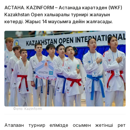
АСТАНА. KAZINFORM – Астанада каратэден (WKF)
Kazakhstan Open халықаралық турнирі жалауын
көтерді. Жарыс 14 маусымға дейін жалғасады.
Фото: Kazinform
Аталаған турнир елімізде осымен жетінші рет