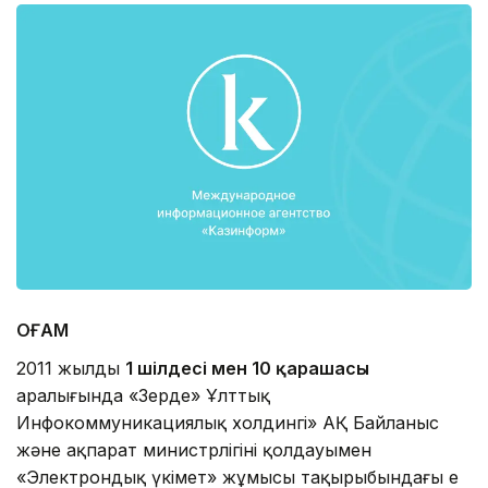
ҚОҒАМ
2011 жылдың
1 шілдесі мен 10 қарашасы
аралығында «Зерде» Ұлттық
Инфокоммуникациялық холдингі» АҚ Байланыс
және ақпарат министрлігінің қолдауымен
«Электрондық үкімет» жұмысы тақырыбындағы ең