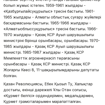
болып жұмыс істеген. 1959-1961 жылдары -
«Қазбұрғылайсуқұрылыс» тресінің бастығы. 1961-
1965 жылдары - Алматы облыстық суғару жүйелері
басқармасының бастығы. 1965-1966 жылдары -
«Алматыоблыссуқұрылыс» тресінің бастығы. 1966-
1970 жылдары - Қазақ КСР Ауыл шаруашылығы
министрінің бірінші орынбасары, орынбасары. 1970-
1985 жылдары - Қазақ КСР Ауыл шаруашылығы
министрі. 1985-1987 жылдары - Қазақ КСР
Мемлекеттік агроөнеркәсіп төрағасының
орынбасары - Қазақ КСР министрі. Қазақ КСР
Жоғарғы Кеңесі 8, 11-шақырылымдарының депутаты
болған.
Қазан Революциясы, Еңбек Қызыл Ту, Халықтар
достығы, екінші дәрежелі Ұлы Отан соғысы,
«Құрмет белгісі» ордендерімен, медальдармен,
Құрмет грамоталарымен марапатталған.