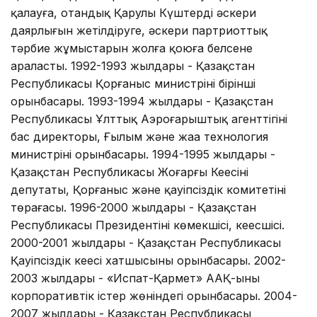
қалауға, отандық Қарулы Күштердің әскери
даярлығын жетілдіруге, әскери партриоттық
тәрбие жұмыстарын жолға қоюға белсене
араласты. 1992-1993 жылдары - Қазақстан
Республикасы Қорғаныс министрінің бірінші
орынбасары. 1993-1994 жылдары - Қазақстан
Республикасы Ұлттық Аэроғарыштық агенттігінің
бас директоры, Ғылым және жаңа технология
министрінің орынбасары. 1994-1995 жылдары -
Қазақстан Республикасы Жоғарғы Кеңесінің
депутаты, Қорғаныс және қауіпсіздік комитетінің
төрағасы. 1996-2000 жылдары - Қазақстан
Республикасы Президентінің көмекшісі, кеңесшісі.
2000-2001 жылдары - Қазақстан Республикасы
Қауіпсіздік кеңесі хатшысының орынбасары. 2002-
2003 жылдары - «Испат-Қармет» ААҚ-ының
корпоративтік істер жөніндегі орынбасары. 2004-
2007 жылдары - Қазақстан Республикасы