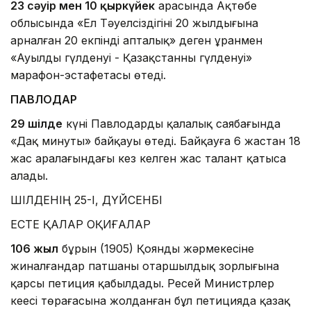
23 сәуір мен 10 қыркүйек
арасында Ақтөбе
облысында «Ел Тәуелсіздігінің 20 жылдығына
арналған 20 екпінді апталық» деген ұранмен
«Ауылдың гүлденуі - Қазақстанның гүлденуі»
марафон-эстафетасы өтеді.
ПАВЛОДАР
29 шілде
күні Павлодардың қалалық саябағында
«Даңқ минуты» байқауы өтеді. Байқауға 6 жастан 18
жас аралағындағы кез келген жас талант қатыса
алады.
ШІЛДЕНІҢ 25-І, ДҮЙСЕНБІ
ЕСТЕ ҚАЛАР ОҚИҒАЛАР
106 жыл
бұрын (1905) Қоянды жәрмеңкесіне
жиналғандар патшаның отаршылдық зорлығына
қарсы петиция қабылдады. Ресей Министрлер
кеңесі төрағасына жолданған бұл петицияда қазақ