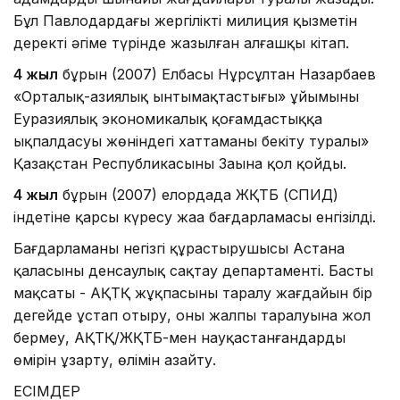
Бұл Павлодардағы жергілікті милиция қызметін
деректі әңгіме түрінде жазылған алғашқы кітап.
4 жыл
бұрын (2007) Елбасы Нұрсұлтан Назарбаев
«Орталық-азиялық ынтымақтастығы» ұйымының
Еуразиялық экономикалық қоғамдастыққа
ықпалдасуы жөніндегі хаттаманы бекіту туралы»
Қазақстан Республикасының Заңына қол қойды.
4 жыл
бұрын (2007) елордада ЖҚТБ (СПИД)
індетіне қарсы күресу жаңа бағдарламасы енгізілді.
Бағдарламаның негізгі құрастырушысы Астана
қаласының денсаулық сақтау департаменті. Басты
мақсаты - АҚТҚ жұқпасының таралу жағдайын бір
деңгейде ұстап отыру, оның жалпы таралуына жол
бермеу, АҚТҚ/ЖҚТБ-мен науқастанғандардың
өмірін ұзарту, өлімін азайту.
ЕСІМДЕР