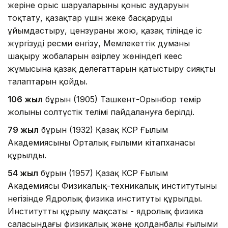
жеріне орыс шаруаларының қоныс аударуын
тоқтату, қазақтар үшін жеке басқаруды
ұйымдастыру, цензураны жою, қазақ тілінде іс
жүргізуді ресми енгізу, Мемлекеттік думаны
шақыру жобаларын әзірлеу жөніндегі кеңес
жұмысына қазақ делегаттарын қатыстыру сияқты
талаптарын қойды.
106 жыл
бұрын (1905) Ташкент-Орынбор темір
жолының солтүстік телімі пайдалануға берілді.
79 жыл
бұрын (1932) Қазақ КСР Ғылым
Академиясының Орталық ғылыми кітапханасы
құрылды.
54 жыл
бұрын (1957) Қазақ КСР Ғылым
Академиясы Физикалық-техникалық институтының
негізінде Ядролық физика институты құрылды.
Институттың құрылу мақсаты - ядролық физика
саласындағы физикалық және қолданбалы ғылыми