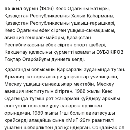
65 жыл
бұрын (1946) Кеңес Одағының Батыры,
Қазақстан Республикасының Халық Қаһарманы,
Қазақстан Республикасының ұшқыш-ғарышкері,
Кеңес Одағының еңбек сіңірген ұшқыш-сынақшысы,
авиация генерал-майоры, Қазақстан
Республикасының еңбек сіңірген спорт шебері,
Көкшетау қаласының құрметті азаматы
ӘУБӘКІРОВ
Тоқтар Оңғарбайұлы дүниеге келді.
Қарағанды облысының Қарқаралы ауданында туған.
Армавир жоғары әскери ұшқыштар училищесін,
Мәскеу ұшқыш-сынақшылар мектебін, Мәскеу
авиация институтын бітірген. 1988 жылы Кеңес
Одағында тұңғыш рет жанармай құйдыру арқылы
солтүстік полюске ұшу сапарын ерлікпен
орындаған. 1989 жылы 1-ші болып авиатасушы
крейсердің алаңқайшысына «МиГ-29г» реактивті
ұшағын шеберлікпен дәл қондырған. Сондай-ақ ол