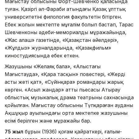
Маңғыстау облысының Форт-Шевченко қаласында
туған. Қазіргі әл-Фараби атындағы Қазақ ұлттық
университетінің филология факультетін бітірген.
Еңбек жолын мектепте мұғалім болып бастап, Тарас
Шевченконың әдеби-мемориалды мұражайында,
«Жас алаш» газетінде, «Қазақстан әйелдері»,
«Жұлдыз» журналдарында, «Қазақфильм»
киностудиясында еңбек еткен.
Жазушының «Желаяқ бала», «Алыстағы
Маңғыстауда», «Қара тасқын» повестері, «Жердің
асты жеті қат», «Сүйінқара» романдары жарық
көрген. «Асыл жандар» атты пьесасы Атырау
облыстық музыкалық драма театрының сахнасында
қойылған. Маңғыстау облысының Түпқараған ауданы
Ақшұңқыр ауылындағы орта мектепке жазушының
есімі берілген және мұражайы бар.
75 жыл
бұрын (1936) қоғам қайраткері, ғалым-