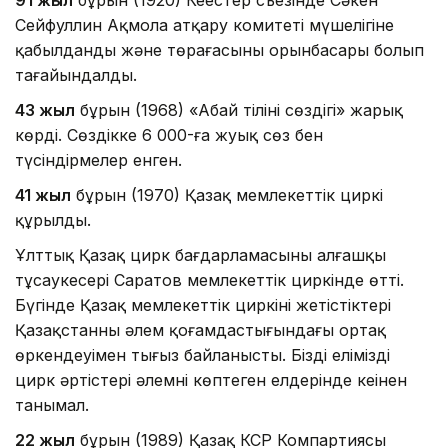
Сейфуллин Ақмола атқару комитеті мүшелігіне
қабылданды және төрағасының орынбасары болып
тағайындалды.
43 жыл
бұрын (1968) «Абай тілінің сөздігі» жарық
көрді. Сөздікке 6 000-ға жуық сөз бен
түсіндірмелер енген.
41 жыл
бұрын (1970) Қазақ мемлекеттік циркі
құрылды.
Ұлттық Қазақ цирк бағдарламасының алғашқы
тұсаукесері Саратов мемлекеттік циркінде өтті.
Бүгінде Қазақ мемлекеттік циркінің жетістіктері
Қазақстанның әлем қоғамдастығындағы ортақ
өркендеуімен тығыз байланысты. Біздің еліміздің
цирк әртістері әлемнің көптеген елдерінде кеңінен
танымал.
22 жыл
бұрын (1989) Қазақ КСР Компартиясы