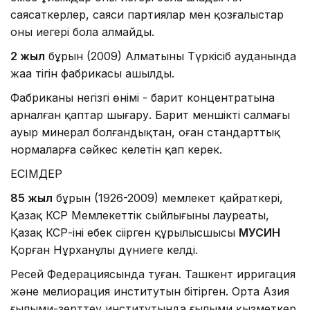
саясаткерлер, саяси партиялар мен қозғалыстар
оның иегері бола алмайды.
2 жыл
бұрын (2009) Алматының Түркісіб ауданында
жаңа тігін фабрикасы ашылды.
Фабриканың негiзгi өнiмi - барит концентратына
арналған қаптар шығару. Барит меншiктi салмағы
ауыр минерал болғандықтан, оған стандарттық
нормаларға сәйкес келетін қап керек.
ЕСІМДЕР
85 жыл
бұрын (1926-2009) мемлекет қайраткері,
Қазақ КСР Мемлекеттік сыйлығының лауреаты,
Қазақ КСР-інің еңбек сіңірген құрылысшысы
МУСИН
Қорған Нұрханұлы дүниеге келді.
Ресей Федерациясында туған. Ташкент ирригация
және мелиорация институтын бітірген. Орта Азия
ғылыми-зерттеу институтында ғылыми қызметкер