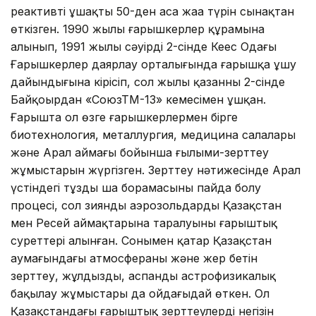
реактивті ұшақтың 50-ден аса жаңа түрін сынақтан
өткізген. 1990 жылы ғарышкерлер құрамына
алынып, 1991 жылы сәуірдің 2-сінде Кеңес Одағы
Ғарышкерлер даярлау орталығында ғарышқа ұшу
дайындығына кірісіп, сол жылы қазанның 2-сінде
Байқоңырдан «СоюзТМ-13» кемесімен ұшқан.
Ғарышта ол өзге ғарышкерлермен бірге
биотехнология, металлургия, медицина салалары
және Арал аймағы бойынша ғылыми-зерттеу
жұмыстарын жүргізген. Зерттеу нәтижесінде Арал
үстіндегі тұзды шаң борамасының пайда болу
процесі, сол зиянды аэрозольдардың Қазақстан
мен Ресей аймақтарына таралуының ғарыштық
суреттері алынған. Сонымен қатар Қазақстан
аумағындағы атмосфераны және жер бетін
зерттеу, жұлдызды, аспанды астрофизикалық
бақылау жұмыстары да ойдағыдай өткен. Ол
Қазақстандағы ғарыштық зерттеулердің негізін