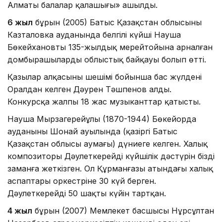
Алматы балалар қалашығы» ашылды.
6 жыл
бұрын (2005) Батыс Қазақстан облысының
Казталовка ауданында белгілі күйші Науша
Бөкейхановтың 135-жылдық мерейтойына арналған
домбырашылардың облыстық байқауы болып өтті.
Қазылар алқасының шешімі бойынша бас жүлдені
Оралдан келген Дәурен Тәшпенов алды.
Конкурсқа жалпы 18 жас музыканттар қатысты.
Науша Мырзагерейұлы (1870-1944) Бөкейорда
ауданының Шонай ауылында (қазіргі Батыс
Қазақстан облысы аумағы) дүниеге келген. Халық
композиторы Дәулеткерейдің күйшілік дәстүрін біздің
заманға жеткізген. Ол Құрманғазы атындағы халық
аспаптары оркестріне 30 күй берген.
Дәулеткерейдің 50 шақты күйін тартқан.
4 жыл
бұрын (2007) Мемлекет басшысы Нұрсұлтан