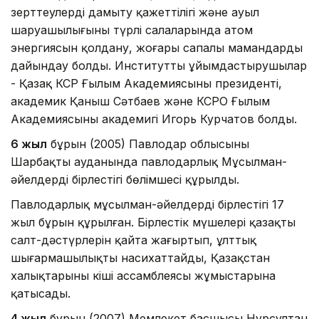
зерттеулерді дамыту қажеттілігі және ауыл
шаруашылығының түрлі салаларында атом
энергиясын қолдану, жоғары сапалы мамандарды
дайындау болды. Институтты ұйымдастырушылар
- Қазақ КСР Ғылым Академиясының президенті,
академик Қаныш Сәтбаев және КСРО Ғылым
Академиясының академигі Игорь Курчатов болды.
6 жыл
бұрын (2005) Павлодар облысының
Шарбақты ауданында павлодарлық Мұсылман-
әйелдердің бірлестігі бөлімшесі құрылды.
Павлодарлық мұсылман-әйелдердің бірлестігі 17
жыл бұрын құрылған. Бірлестік мүшелері қазақтың
салт-дәстүрлерін қайта жаңғыртып, ұлттық
шығармашылықты насихаттайды, Қазақстан
халықтарының кіші ассамблеясы жұмыстарына
қатысады.
4 жыл
бұрын (2007) Мемлекет басшысы Нұрсұлтан