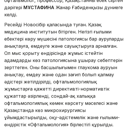
офтальмолог, профессор, Қазақстанның еңбек сіңірген
дәрігері
МҰСТАФИНА
Жанар Ғабиденқызы дүниеге
келді.
Ресейдің Новосібір қаласында туған. Қазақ
медицина институтын бітірген. Негізгі ғылыми
еңбектері көру мүшесінің патологиясы бар ауруларды
анықтауға, емдеуге және сауықтыруға арналған.
Ол мыс қорыту өндірісінде жұмыс істейтін
адамдардың көз патологиясына ұшырау себептерін
зерттеген. Оның басшылығымен глаукома ауруын
анықтау, емдеу және одан зағип болып қалмау
әдістері жетілдірілді, офтальмологиялық
жұмыстарға қажетті директивті-нормативтік
құжаттар әзірленді, сондай-ақ халыққа
офтальмологиялық көмек көрсету мәселесі және
Қазақстанда көз микрохирургиясы
ұйымдастырылды, оқу-әдістемелік және ғылыми-
өндірістік «Офтальмология» бірлестігі құрылды.