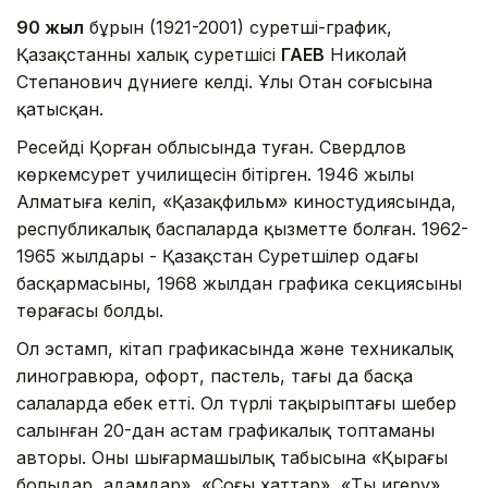
90 жыл
бұрын (1921-2001) суретші-график,
Қазақстанның халық суретшісі
ГАЕВ
Николай
Степанович дүниеге келді. Ұлы Отан соғысына
қатысқан.
Ресейдің Қорған облысында туған. Свердлов
көркемсурет училищесін бітірген. 1946 жылы
Алматыға келіп, «Қазақфильм» киностудиясында,
республикалық баспаларда қызметте болған. 1962-
1965 жылдары - Қазақстан Суретшілер одағы
басқармасының, 1968 жылдан графика секциясының
төрағасы болды.
Ол эстамп, кітап графикасында және техникалық
линогравюра, офорт, пастель, тағы да басқа
салаларда еңбек етті. Ол түрлі тақырыптағы шебер
салынған 20-дан астам графикалық топтаманың
авторы. Оның шығармашылық табысына «Қырағы
болыңдар, адамдар», «Соңғы хаттар», «Тың игеру»,