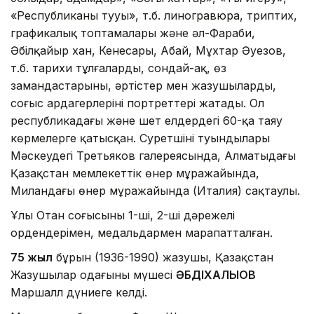
«Республиканың тууы», т.б. линогравюра, триптих,
графикалық топтамалары және әл-Фараби,
Әбілқайыр хан, Кенесары, Абай, Мұхтар Әуезов,
т.б. тарихи тұлғалардың, сондай-ақ, өз
замандастарының, әртістер мен жазушылардың,
соғыс ардагерлерінің портреттері жатады. Ол
республикадағы және шет елдердегі 60-қа таяу
көрмелерге қатысқан. Суретшінің туындылары
Мәскеудегі Третьяков галереясында, Алматыдағы
Қазақстан мемлекеттік өнер мұражайында,
Миландағы өнер мұражайында (Италия) сақтаулы.
Ұлы Отан соғысының 1-ші, 2-ші дәрежелі
ордендерімен, медальдармен марапатталған.
75 жыл
бұрын (1936-1990) жазушы, Қазақстан
Жазушылар одағының мүшесі
ӘБДІХАЛЫҚОВ
Маршалл дүниеге келді.