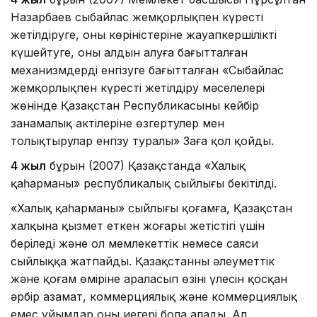
Назарбаев сыбайлас жемқорлықпен күресті
жетілдіруге, оның көріністеріне жауапкершілікті
күшейтуге, оның алдын алуға бағытталған
механизмдерді енгізуге бағытталған «Сыбайлас
жемқорлықпен күресті жетілдіру мәселелері
жөнінде Қазақстан Республикасының кейбір
заңнамалық актілеріне өзгертулер мен
толықтырулар енгізу туралы» Заңға қол қойды.
4 жыл
бұрын (2007) Қазақстанда «Халық
қаһарманы» республикалық сыйлығы бекітілді.
«Халық қаһарманы» сыйлығы қоғамға, Қазақстан
халқына қызмет еткен жоғары жетістігі үшін
беріледі және ол мемлекеттік немесе саяси
сыйлыққа жатпайды. Қазақстанның әлеуметтік
және қоғам өміріне араласып өзінің үлесін қосқан
әрбір азамат, коммерциялық және коммерциялық
емес ұйымдар оның иегері бола алады. Ал