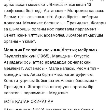
орналасқан мемлекет. Әкімшілік жағынан 13
графтыққа бөлінеді. Астанасы - Монровия қаласы.
Ресми тілі - ағылшын тілі. Ақша бірлігі - либерия
доллары. Мемлекет басшысы - Президент. Жоғары
заң шығарушы органы қос палаталы парламент -
Сенат және Ұлттық ассамблея. Жоғары атқарушы
органы - Үкімет.
Мальдив Республикасының Ұлттық мейрамы -
Тәуелсіздік күні (1965).
Мальдив - Оңтүстік
Азиядағы осы аттас аралдарда орналасқан
мемлекет. Астанасы - Мале қаласы. Ресми тілі -
мальдив тілі. Ақша бірлігі - мальдив руфиясы.
Конституциясы бойынша мемлекет басшысы -
Президент. Жоғары заң шығарушы органы бір
палаталы парламент - Меджлис.
ЕСТЕ ҚАЛАР ОҚИҒАЛАР
91 жыл
бұрын (1920) Кеңестер съезінде Сәкен