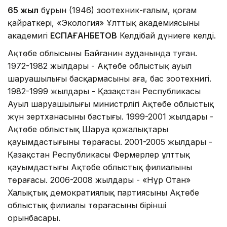
65 жыл
бұрын (1946) зоотехник-ғалым, қоғам
қайраткері, «Экология» Ұлттық академиясының
академигі
ЕСПАҒАНБЕТОВ
Келдібай дүниеге келді.
Ақтөбе облысының Байғанин ауданында туған.
1972-1982 жылдары - Ақтөбе облыстық ауыл
шаруашылығы басқармасының аға, бас зоотехнигі.
1982-1999 жылдары - Қазақстан Республикасы
Ауыл шаруашылығы министрлігі Ақтөбе облыстық
жүн зертханасының бастығы. 1999-2001 жылдары -
Ақтөбе облыстық Шаруа қожалықтары
қауымдастығының төрағасы. 2001-2005 жылдары -
Қазақстан Республикасы Фермерлер ұлттық
қауымдастығы Ақтөбе облыстық филиалының
төрағасы. 2006-2008 жылдары - «Нұр Отан»
Халықтық демократиялық партиясының Ақтөбе
облыстық филиалы төрағасының бірінші
орынбасары.