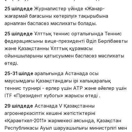
25 шілдеде
Журналистер үйінде «Жанар-
жағармай бағасының көтерілуі» тақырыбына
арналған баспасөз мәслихаты болады.
25 шілдеде
Ұлттық теннис орталығында Теннис
федерациясының вице-президенті Әділ Бөрлібаевтың
және Қазақстанның Ұлттық құрамасы
ойыншыларының қатысуымен баспасөз мәслихаты
өтеді.
25-31 шілде
аралығында Астанада осы
маусымдағы Қазақстандағы ірі халықаралық
теннис турнирі - ерлер үшін АТР және әйелер үшін
ITF «Президент кубогы» жарысы өтеді .
29 шілдеде
Астанада V Қазақстанның
агроөнеркәсіптік кешені жетістіктерінің
«Қараөткел-2011» жәрмеңкесі аясында, Қазақстан
Республикасы Ауыл шаруашылығы министрлігі мен