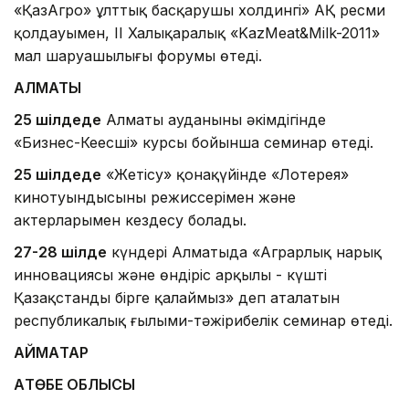
«ҚазАгро» ұлттық басқарушы холдингі» АҚ ресми
қолдауымен, II Халықаралық «KazMeat&Milk-2011»
мал шаруашылығы форумы өтеді.
АЛМАТЫ
25 шілдеде
Алматы ауданының әкімдігінде
«Бизнес-Кеңесші» курсы бойынша семинар өтеді.
25 шілдеде
«Жетісу» қонақүйінде «Лотерея»
кинотуындысының режиссерімен және
актерларымен кездесу болады.
27-28 шілде
күндері Алматыда «Аграрлық нарық
инновациясы және өндіріс арқылы - күшті
Қазақстанды бірге қалаймыз» деп аталатын
республикалық ғылыми-тәжірибелік семинар өтеді.
АЙМАҚТАР
АҚТӨБЕ ОБЛЫСЫ