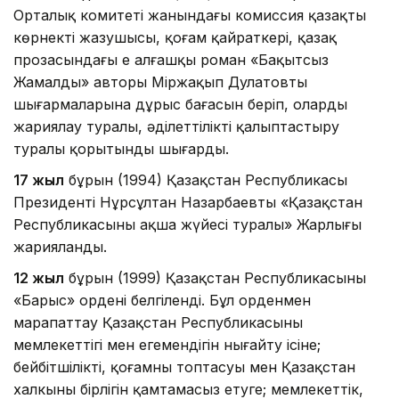
Орталық комитеті жанындағы комиссия қазақтың
көрнекті жазушысы, қоғам қайраткері, қазақ
прозасындағы ең алғашқы роман «Бақытсыз
Жамалдың» авторы Міржақып Дулатовтың
шығармаларына дұрыс бағасын беріп, оларды
жариялау туралы, әділеттілікті қалыптастыру
туралы қорытынды шығарды.
17 жыл
бұрын (1994) Қазақстан Республикасы
Президенті Нұрсұлтан Назарбаевтың «Қазақстан
Республикасының ақша жүйесі туралы» Жарлығы
жарияланды.
12 жыл
бұрын (1999) Қазақстан Республикасының
«Барыс» ордені белгіленді. Бұл орденмен
марапаттау Қазақстан Республикасының
мемлекеттігі мен егемендігін нығайту iciнe;
бейбітшілікті, қоғамның топтасуы мен Қазақстан
халкының бірлігін қамтамасыз етуге; мемлекеттік,