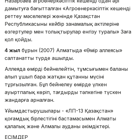
Назарбаев агроөнеркәсіптік кешенді одан әрі
дамытуға бағытталған «Агроөнеркәсіптік кешенді
реттеу мәселелері жөнінде Қазақстан
Республикасының кейбір заңнамалық актілеріне
өзгертулер мен толықтырулар енгізу туралы» Заңға
қол қойды.
4 жыл
бұрын (2007) Алматыда «Өмір аллеясы»
салтанатты түрде ашылды.
Аллеяда өмірді бейнелейтін, тұмсығымен баланы
алып ұшып бара жатқан құтанның мүсіні
тұрғызылған. Бұл бейнелеу өмірде үлкен
ауыртпалық көріп, тағдырдың тәлкегіне түскен
жандарға арналған.
Ұйымдастырушылары - «ЛП-13 Қазақстан»
қоғамдық бірлестігінің бастамасымен Алматы
қалалық және Алмалы ауданы әкімдіктері.
ЕСІМДЕР