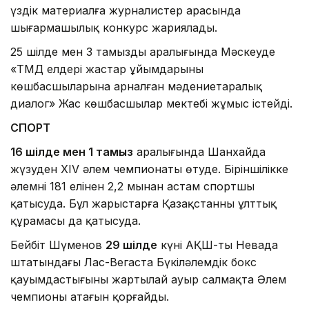
үздік материалға журналистер арасында
шығармашылық конкурс жариялады.
25 шілде мен 3 тамыздың аралығында Мәскеуде
«ТМД елдері жастар ұйымдарының
көшбасшыларына арналған мәдениетаралық
диалог» Жас көшбасшылар мектебі жұмыс істейді.
СПОРТ
16 шілде мен 1 тамыз
аралығында Шанхайда
жүзуден XIV әлем чемпионаты өтуде. Біріншілікке
әлемнің 181 елінен 2,2 мыңнан астам спортшы
қатысуда. Бұл жарыстарға Қазақстанның ұлттық
құрамасы да қатысуда.
Бейбіт Шүменов
29 шілде
күні АҚШ-тың Невада
штатындағы Лас-Вегаста Бүкіләлемдік бокс
қауымдастығының жартылай ауыр салмақта Әлем
чемпионы атағын қорғайды.