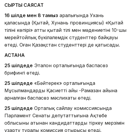
СЫРТҚЫ САЯСАТ
16 шілде мен 8 тамыз
аралығында Ухань
қаласында (Қытай, Хунань провинциясы) «Қытай
тілінің көпірі» атты қытай тілі мен мәдениетінің 10-шы
мерейтойлық бүкіләлемдік студенттер байқауы
өтеді. Оған Қазақстан студенттері де қатысады.
АСТАНА
25 шілдеде
Эталон орталығында баспасөз
брифингі өтеді.
25 шілдеде
«Бәйтерек» орталығында
Мұсылмандардың Қасиетті айы -Рамазан айына
арналған баспасөз мәслихаты өтеді.
25 шілдеде
Орталық сайлау комиссиясында
Парламент Сенаты депутаттығына Ақтөбе
облысының атынан кандидаттарды тіркеу мерзімін
ұзарту туралы комиссия отырысы өтеді.