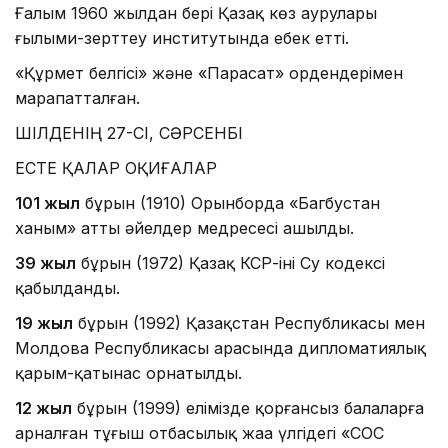
Ғалым 1960 жылдан бері Қазақ көз аурулары
ғылыми-зерттеу институтында еңбек етті.
«Құрмет белгісі» және «Парасат» ордендерімен
марапатталған.
ШІЛДЕНІҢ 27-СІ, СӘРСЕНБІ
ЕСТЕ ҚАЛАР ОҚИҒАЛАР
101 жыл
бұрын (1910) Орынборда «Багбустан
ханым» атты әйелдер медресесі ашылды.
39 жыл
бұрын (1972) Қазақ КСР-інің Су кодексі
қабылданды.
19 жыл
бұрын (1992) Қазақстан Республикасы мен
Молдова Республикасы арасында дипломатиялық
қарым-қатынас орнатылды.
12 жыл
бұрын (1999) елімізде қорғансыз балаларға
арналған тұңғыш отбасылық жаңа үлгідегі «СОС