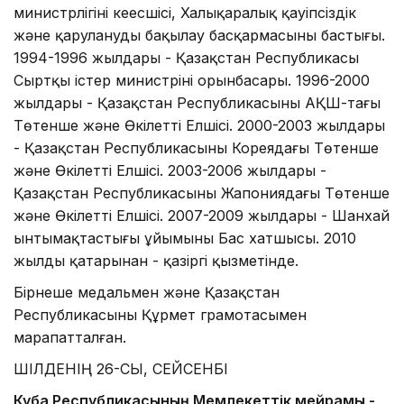
министрлігінің кеңесшісі, Халықаралық қауіпсіздік
және қарулануды бақылау басқармасының бастығы.
1994-1996 жылдары - Қазақстан Республикасы
Сыртқы істер министрінің орынбасары. 1996-2000
жылдары - Қазақстан Республикасының АҚШ-тағы
Төтенше және Өкілетті Елшісі. 2000-2003 жылдары
- Қазақстан Республикасының Кореядағы Төтенше
және Өкілетті Елшісі. 2003-2006 жылдары -
Қазақстан Республикасының Жапониядағы Төтенше
және Өкілетті Елшісі. 2007-2009 жылдары - Шанхай
ынтымақтастығы ұйымының Бас хатшысы. 2010
жылдың қаңтарынан - қазіргі қызметінде.
Бірнеше медальмен және Қазақстан
Республикасының Құрмет грамотасымен
марапатталған.
ШІЛДЕНІҢ 26-СЫ, СЕЙСЕНБІ
Куба Республикасының Мемлекеттік мейрамы -