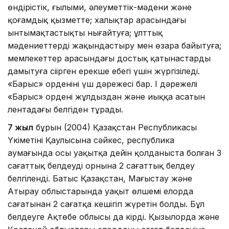
өндірістік, ғылыми, әлеуметтік-мәдени және
қоғамдық қызметте; халықтар арасындағы
ынтымақтастықты нығайтуға; ұлттық
мәдениеттерді жақындастыру мен өзара байытуға;
мемлекеттер арасындағы достық қатынастарды
дамытуға ciңipгeн ерекше еңбегі үшін жүргізіледі.
«Барыс» орденінің үш дәрежесі бар. І дәрежелі
«Барыс» opдені жұлдыздан және иыққа асатын
лентадағы белгіден тұрады.
7 жыл
бұрын (2004) Қазақстан Республикасы
Үкіметінің Қаулысына сәйкес, республика
аумағында осы уақытқа дейін қолданыста болған 3
сағаттық белдеудің орнына 2 сағаттық белдеу
белгіленді. Батыс Қазақстан, Маңғыстау және
Атырау облыстарында уақыт өлшемі елорда
сағатынан 2 сағатқа кешігіп жүретін болды. Бұл
белдеуге Ақтөбе облысы да кірді. Қызылорда және