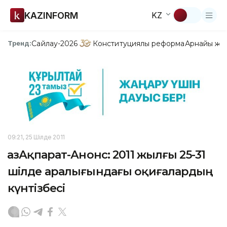
KAZINFORM
KZ
Сайлау-2026
Конституциялық реформа
Арнайы жо
Тренд:
09:21, 25 Шілде 2011
ҚазАқпарат-Анонс: 2011 жылғы 25-31
шілде аралығындағы оқиғалардың
күнтізбесі