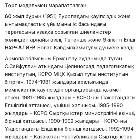
Төрт медальмен марапатталған.
60 жыл
бұрын (1951) Еуропадағы қауіпсіздік және
ынтымақтастық ұйымының Іс басындағы
төрағасының ұзаққа созылған шиеленістер
жөніндегі арнайы өкілі, Төтенше және Өкілетті Елші
НҰРҒАЛИЕВ
Болат Қабдылхамитұлы дүниеге келді.
Ақмола облысының Ерментау ауданында туған.
С.Сейфуллин атындағы Целиноград педагогикалық
институтын, КСРО МҚК Қызыл тулы институтын
бітірген. 1974-1981 жылдары аралығында
мемлекеттік қауіпсіздік органдарында қызмет
еткен. 1981-1985 жылдары - КСРО-ның Пәкістандағы
Елшілігінің атташесі, үшінші хатшысы. 1985-1990
жылдары - КСРО Сыртқы істер министрлігінің екінші,
бірінші хатшысы. 1990-1992 жылдары - КСРО-ның
Үндістандағы Елшілігінің бірінші хатшысы. 1992-1994
жылдары - Қазақстан Республикасы Сыртқы істер