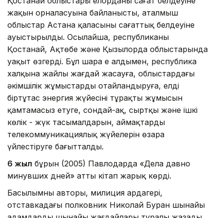
Қостанай облыстары елорданың сағат белдеуіне
жақын орналасуына байланысты, аталмыш
облыстар Астана қаласының сағаттық белдеуіне
ауыстырылды. Осылайша, республиканың
Қостанай, Ақтөбе және Қызылорда облыстарында
уақыт өзгерді. Бұл шара ең алдымен, республика
халқына жайлы жағдай жасауға, облыстардағы
әкімшілік жұмыстарды оңтайландыруға, елдің
біртұтас энергия жүйесінің тұрақты жұмысын
қамтамасыз етуге, сондай-ақ, сыртқы және ішкі
көлік - жүк тасымалдарын, аймақтардың
телекоммуникациялық жүйелерін өзара
үйлестіруге бағытталды.
6 жыл
бұрын (2005) Павлодарда «Дела давно
минувших дней» атты кітап жарық көрді.
Басылымның авторы, милиция ардагері,
отставкадағы полковник Николай Буран шынайы
адамдардың шынайы жағдайлары туралы жазады.