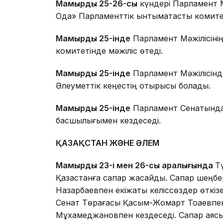
Мамырдың 25-26-сы
күндері Парламент М
Одақ» Парламенттік ынтымақтастық комит
Мамырдың 25-інде
Парламент Мәжілісінің
комитетінде мәжіліс өтеді.
Мамырдың 25-інде
Парламент Мәжілісін
Әлеуметтік кеңестің отырысы болады.
Мамырдың 25-інде
Парламент Сенатында д
басшылығымен кездеседі.
ҚАЗАҚСТАН ЖӘНЕ ӘЛЕМ
Мамырдың 23-і мен 26-сы аралығында
Т
Қазақстанға сапар жасайды. Сапар шеңб
Назарбаевпен екіжақты келіссөздер өткізе
Сенат Төрағасы Қасым-Жомарт Тоқаевпен
Мұхамеджановпен кездеседі. Сапар аясында