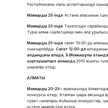
Республикалық халық аспаптарында оры
Мамырдың 25-інде
Астана қаласының Ішкі
Мамырдың 25-інде
Тәуелсіздік сарайында
Түркі әлемі сәулетшілері мен қала құрылы
Мамырдың 25-інде
сағат 10.00-да қаланың
сыңғырлайды.
Сағат 12.00-де
елорданы
алдындағы алаңда,
Б.Момышұлы атында
қорғаушылар» алаңында
2010 жылғы түле
шаралар өтеді.
АЛМАТЫ
Мамырдың 20-25
-і аралығында Алматыда 
конкурсы өтеді. Аталған шара аясында фо
сурет салалары бойынша конкурстар, ше
үстел» мәжілістері өтуде.