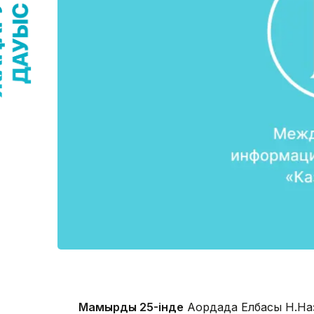
Мамырдың 25-інде
Ақордада Елбасы Н.На