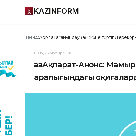
KAZINFORM
Ақорда
Тағайындау
Заң және тәртіп
Дерекқор
Тренд:
09:15, 25 Мамыр 2010
ҚазАқпарат-Анонс: Мамырд
аралығындағы оқиғалард