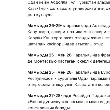
Одан кейін Абдолла Гүл Түркістан қала
Қазақ-Түрік халықаралық университетінің 
деп күтілуде.
Мамырдың 26-29-ы
аралығында Астанада 
Қару-жарақ, әскери техника мен әскери-те
Қарулы Күштерге қажет отандық және ше
шетелдік кәсіпорындар қатысқалы отыр.
Мамырдың 25-і мен 28-і
аралығында Франц
де Монтескью бастаған іскерлік делегаци
Мамырдың 25-і мен 28-і
аралығында Еуроп
Респуликасы - Еуропалық Одақ» парламен
отырысына қатысу үшін Қазақстанға келеді
Мамырдың 27-28-інде
Ресейдің Подольск
«Екінші дүниежүзілік соғысқа қатысқан елд
конференция болады.