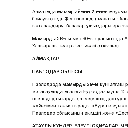
Алматыда
мамыр айының 25-нен
маусым 
байқауы өтеді. Фестивальдің мақсаты -
ынталандыру, балалар ұжымдары арасын
Мамырдың 26-
сы мен 30-ы аралығында Ал
Халықаралық театр фестивалі өткізіледі,
АЙМАҚТАР
ПАВЛОДАР ОБЛЫСЫ
Павлодарда
мамырдың 29-ы
күні алғаш р
жағалауындағы қалаға Еуроодаққа мүше 15 
павлодардықтарды өз елдерінің дәстүрле
жүйесімен таныстырады. «Еуропа күнін» 
Павлодар облысының әкімдігі және «Десе
АТАУЛЫ КҮНДЕР. ЕЛЕУЛІ ОҚИҒАЛАР. М