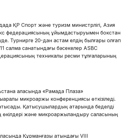
ада ҚР Спорт және туризм министрлігі, Азия
окс федерациясының ұйымдастыруымен бокстан
е. Турнирге 20-дан астам елдің былғары қолғап
11 салмақ санатындағы бәсекелер ASBC
едерациясының техникалық ресми тұлғаларының
стана қаласында «Рамада Плаза»
ықаралық микроқаржы конференциясы өткізіледі.
 қатысады. Қатысушылардың қатарында беделді
ң өкілдері және микроқаржыландыру саласының
ласында Құрманғазы атындағы VIII