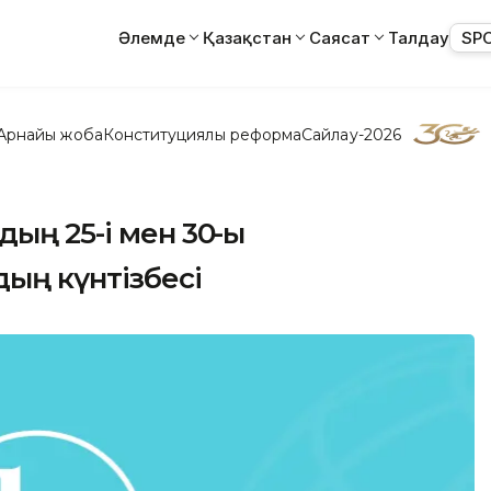
Әлемде
Қазақстан
Саясат
Талдау
SP
Арнайы жоба
Конституциялық реформа
Сайлау-2026
ың 25-і мен 30-ы
ың күнтізбесі