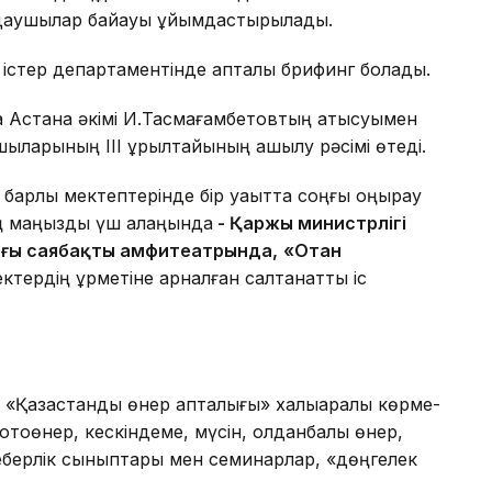
ндаушылар байқауы ұйымдастырылады.
 істер департаментінде апталық брифинг болады.
 Астана әкімі И.Тасмағамбетовтың қатысуымен
сшыларының ІІІ құрылтайының ашылу рәсімі өтеді.
 барлық мектептерінде бір уақытта соңғы қоңырау
ң маңызды үш алаңында
- Қаржы министрлігі
ғы саябақтың амфитеатрында,
«Отан
ктердің құрметіне арналған салтанатты іс
«Қазақстандық өнер апталығы» халықаралық көрме-
тоөнер, кескіндеме, мүсін, қолданбалы өнер,
берлік сыныптары мен семинарлар, «дөңгелек