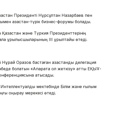
ақстан Президенті Нұрсұлтан Назарбаев пен
ымен қазақстан-түрік бизнес-форумы болады.
 Қазақстан және Түркия Президенттерінің
қала құрылысшыларының ІІІ құрылтайы өтеді.
Нұрай Оразов бастаған қазақстандық делегация
беде болатын «Ақпаратқа қол жеткізу» атты ЕҚЫҰ-
конференциясына қатысады.
Интеллектуалдық мектебінде Білім және ғылым
ғы қоңырау мерекесі өтеді.