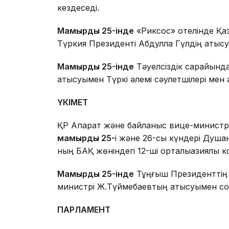
кездеседі.
Мамырдың 25-інде
«Риксос» отелінде Қаз
Түркия Президенті Абдулла Гүлдің қатысу
Мамырдың 25-інде
Тәуелсіздік сарайында
қатысуымен Түркі әлемі сәулетшілері мен 
ҮКІМЕТ
ҚР Ақпарат және байланыс вице-министрі 
мамырдың 25-
і және 26-сы күндері Душан
ның БАҚ жөніндегі 12-ші орталықазиялық 
Мамырдың 25-інде
Тұңғыш Президенттің 
министрі Ж.Түймебаевтың қатысуымен соң
ПАРЛАМЕНТ