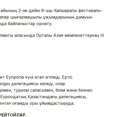
айының 2-не дейін 6-шы Халықаралық фестиваль-
 балалар шығармашылық ұжымдарының дамуын
да байланыстар орнату.
маты қаласында Орталық Азия мемлекеттерінің ІІІ
ет Еупропа күні атап өтіледі. Ертіс
елдің делегациясы келеді, олар
рімен, туризм саласымен, білім және бизнес
Еуроодақтың Қазақстандағы делегациясы,
нта» қоғамдық қоры ұйымдастыруда.
ЕРЕЙТОЙЛАР.