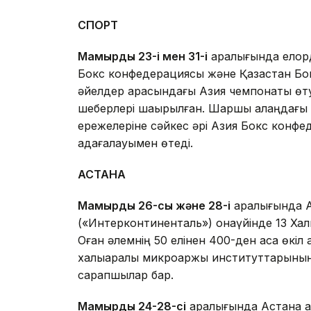
СПОРТ
Мамырдың 23-і мен 31-і
аралығында елорд
Бокс конфедерациясы және Қазақстан Б
әйелдер арасындағы Азия чемпонаты өтуд
шеберлері шақырылған. Шаршы алаңдағы 
ережелеріне сәйкес әрі Азия Бокс конф
қадағалауымен өтеді.
АСТАНА
Мамырдың 26-сы және 28-і
аралығында А
(«Интерконтиненталь») қонақүйінде 13 Хал
Оған әлемнің 50 елінен 400-ден аса өкіл
халықаралық микроқаржы институттарыны
сарапшылар бар.
Мамырдың 24-28-сі
аралығында Астана қа