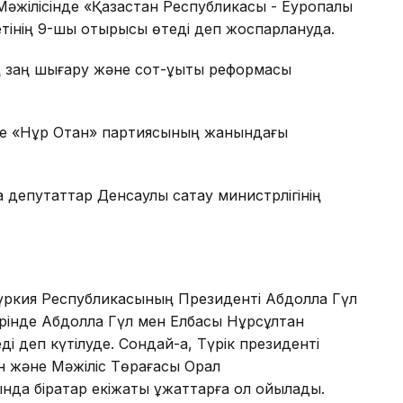
әжілісінде «Қазақстан Республикасы - Еуропалық
етінің 9-шы отырысы өтеді деп жоспарлануда.
 заң шығару және сот-құқықтық реформасы
де «Нұр Отан» партиясының жанындағы
епутаттар Денсаулық сақтау министрлігінің
үркия Республикасының Президенті Абдолла Гүл
ерінде Абдолла Гүл мен Елбасы Нұрсұлтан
ді деп күтілуде. Сондай-ақ, Түрік президенті
 және Мәжіліс Төрағасы Орал
 бірқатар екіжақты құжаттарға қол қойылады.