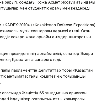
сына барып, сондағы Қожа Ахмет Яссауи атындағы
оқытушылар мен студенттік құрамымен кездеседі
«KADEX-2010» («Kazakhstan Defense Exposition»)
хникалық мүлік халықаралық көрмесі өтеді. Оған
телдік әскери және арнайы өнімдер шығаратын
ия президентінің арнайы өкілі, сенатор Эмери
яның Қазақстанға сапары өтеді.
алық парламенттің депутаттар тобы «Қазақстан
ттік ынтымақтастығы комитетінің тоғызыншы
.
 қаласында Жеңістің 65 жылдығына арналған
ердегі іздеушілер қозғалысы» атты халықаралық