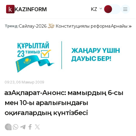
KAZINFORM
KZ
Сайлау-2026
Конституциялық реформа
Арнайы жо
Тренд:
09:23, 06 Мамыр 2009
ҚазАқпарат-Анонс: мамырдың 6-сы
мен 10-ы аралығындағы
оқиғалардың күнтізбесі