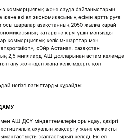
ғыз коммерциялық және сауда байланыстарын
және екі ел экономикасының өсімін арттыруға
в осы шаралар Қазақстанның 2050 жылға қарай
ономикасының қатарына кіруі үшін маңызды
атар коммерциялық келісім-шарттар мен
ansportation», «Эйр Астана», «Қазақстан
ың 2,5 миллиард АҚШ долларынан астам көлемде
ып алу жөніндегі жаңа келісімдерге қол
ай негізгі бағыттарды құрайды:
 ДАМУ
 мен АҚШ ДСҰ міндеттемелерін орындау, қазіргі
вестициялық ахуалын жақсарту және екіжақты
ымақтастықты жалғастырып келеді. Екі ел