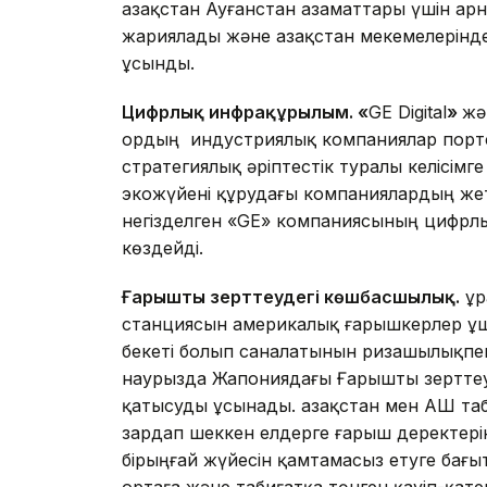
Қазақстан Ауғанстан азаматтары үшін а
жариялады және Қазақстан мекемелерін
ұсынды.
Цифрлық инфрақұрылым. «
GE Digital
»
жә
Қордың индустриялық компаниялар портф
стратегиялық әріптестік туралы келісімг
экожүйені құрудағы компаниялардың жет
негізделген «GE» компаниясының цифрл
көздейді.
Ғарышты зерттеудегі көшбасшылық.
Құ
станциясын америкалық ғарышкерлер ұ
бекеті болып саналатынын ризашылықпен 
наурызда Жапониядағы Ғарышты зерттеу 
қатысуды ұсынады. Қазақстан мен АҚШ та
зардап шеккен елдерге ғарыш деректері
бірыңғай жүйесін қамтамасыз етуге бағ