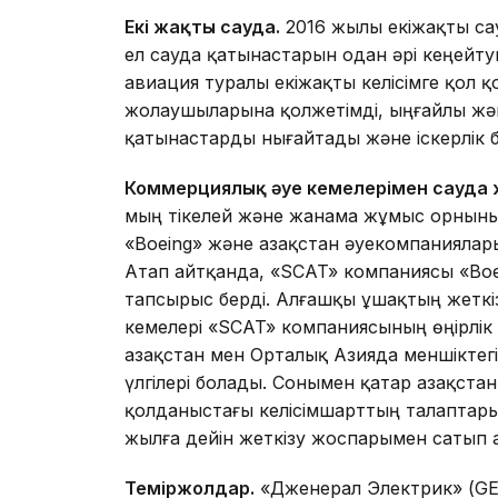
Екі жақты сауда.
2016 жылы екіжақты сау
ел сауда қатынастарын одан әрі кеңейтуг
авиация туралы екіжақты келісімге қол қ
жолаушыларына қолжетімді, ыңғайлы жә
қатынастарды нығайтады және іскерлік 
Коммерциялық әуе кемелерімен сауда 
мың тікелей және жанама жұмыс орныны
«Boeing» және Қазақстан әуекомпаниялар
Атап айтқанда, «SCAT» компаниясы «Boe
тапсырыс берді. Алғашқы ұшақтың жеткіз
кемелері «SCAT» компаниясының өңірлік
Қазақстан мен Орталық Азияда меншікте
үлгілері болады. Сонымен қатар Қазақст
қолданыстағы келісімшарттың талаптары
жылға дейін жеткізу жоспарымен сатып а
Теміржолдар.
«Дженерал Электрик» (GE)