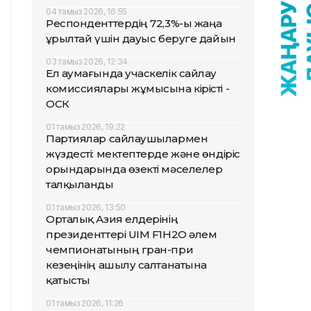
04 тамыз 2026, 16:55
Респонденттердің 72,3%-ы жаңа
Құрылтай үшін дауыс беруге дайын
03 тамыз 2026, 12:34
Ел аумағында учаскелік сайлау
комиссиялары жұмысына кірісті -
ОСК
01 тамыз 2026, 19:22
Партиялар сайлаушылармен
жүздесті: мектептерде және өндіріс
орындарында өзекті мәселелер
талқыланды
01 тамыз 2026, 13:50
Орталық Азия елдерінің
президенттері UIM F1H2O әлем
чемпионатының гран-при
кезеңінің ашылу салтанатына
қатысты
01 тамыз 2026, 11:26