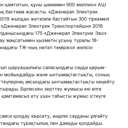
н қамтитын, құны шамамен 900 миллион АҚШ
ық бастама жасасты. «Дженерал Электрик
019 жылдан жеткізіле бастайтын 300 тіркемелі
 «Дженерал Электрик Транспортейшн» 2018
лданысындағы 175 «Дженерал Электрик Эво»
ау мақсатымен қызметін ұсыну туралы 18-
надағы ҚТЖ-ның негізгі теміржол желісін
ауыл шаруашылығы саласындағы сауда қарым-
н мойындайды және ынтымақтастықты, соның
ттеулерінің аясындағы ынтымақтастықты кеңейту
тырады. Бірлескен зерттеу жұмысы екі елге
н қамтамасыз ету үшін табысты жұмыс істеуге
саяси қолдау көрсету, өңірлік сауданы ұлғайту
тандағы тұрақтылық пен дамуды қолдайды.