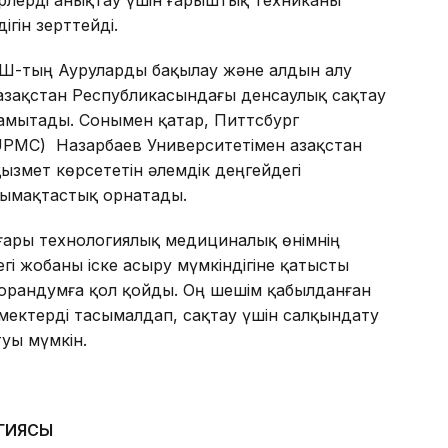
ерлерді анықтау үшін ғарыштық техниканы
гін зерттейді.
АҚШ-тың Ауруларды бақылау және алдын алу
Қазақстан Республикасындағы денсаулық сақтау
дамытады. Сонымен қатар, Питтсбург
UPMC) Назарбаев Университетімен Қазақстан
ызмет көрсететін әлемдік деңгейдегі
тымақтастық орнатады.
ғары технологиялық медициналық өнімнің
і жобаны іске асыру мүмкіндігіне қатысты
еморандумға қол қойды. Оң шешім қабылданған
рмектерді тасымалдап, сақтау үшін салқындату
туы мүмкін.
ГИЯСЫ