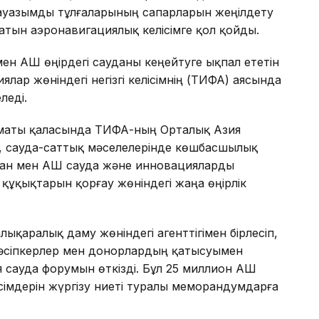
лауазымды тұлғаларының сапарларын жеңілдету
тын аэронавигациялық келісімге қол қойды.
мен АҚШ өңірдегі сауданы кеңейтуге ықпал ететін
ар жөніндегі негізгі келісімнің (ТИФА) аясында
леді.
Алматы қаласында ТИФА-ның Орталық Азия
 сауда-саттық мәселелерінде көшбасшылық
тан мен АҚШ сауда және инновацияларды
 құқықтарын қорғау жөніндегі жаңа өңірлік
лықаралық даму жөніндегі агенттігімен бірлесіп,
 кәсіпкерлер мен донорлардың қатысуымен
сауда форумын өткізді. Бұл 25 миллион АҚШ
сімдерін жүргізу ниеті туралы меморандумдарға