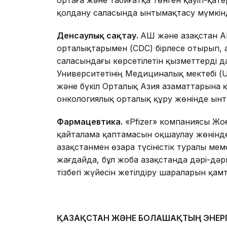
ортаға және табиғатқа төнген қауіп-қат
қолдану саласында ынтымақтасу мүмкінді
Денсаулық сақтау.
АҚШ және Қазақстан 
орталықтарымен (CDC) бірлесе отырып, 
саласындағы көрсетілетін қызметтерді 
Университетінің Медициналық мектебі (
және бүкіл Орталық Азия азаматтарына қ
онкологиялық орталық құру жөнінде ын
Фармацевтика.
«Pfizer» компаниясы Жо
қайталама қаптамасын оқшаулау жөніндег
Қазақстанмен өзара түсіністік туралы м
жағдайда, бұл жоба Қазақстанда дəрі-дə
тізбегі жүйесін жетілдіру шараларын қам
ҚАЗАҚСТАН ЖӘНЕ БОЛАШАҚТЫҢ ЭНЕР