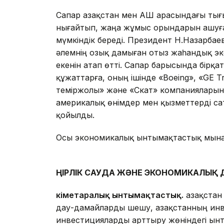
Сапар Қазақстан мен АҚШ арасындағы ты
нығайтып, жаңа жұмыс орындарын ашуға 
мүмкіндік береді. Президент Н.Назарбае
әлемнің озық дамыған отыз жаһандық эк
екенін атап өтті. Сапар барысында бірқ
құжаттарға, оның ішінде «Boeing», «GE Tr
теміржолы» және «Скат» компанияларын
америкалық өнімдер мен қызметтерді сат
қойылды.
Осы экономикалық ынтымақтастық мынад
ӨҢІРЛІК САУДА ЖӘНЕ ЭКОНОМИКАЛЫҚ
Үкіметаралық ынтымақтастық.
Қазақстан
дау-дамайларды шешу, Қазақстанның ин
инвестицияларды арттыру жөніндегі ынт