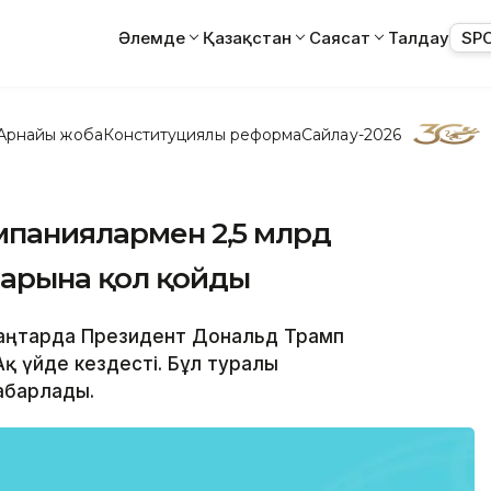
Әлемде
Қазақстан
Саясат
Талдау
SP
Арнайы жоба
Конституциялық реформа
Сайлау-2026
мпаниялармен 2,5 млрд
арына қол қойды
 қаңтарда Президент Дональд Трамп
қ үйде кездесті. Бұл туралы
абарлады.