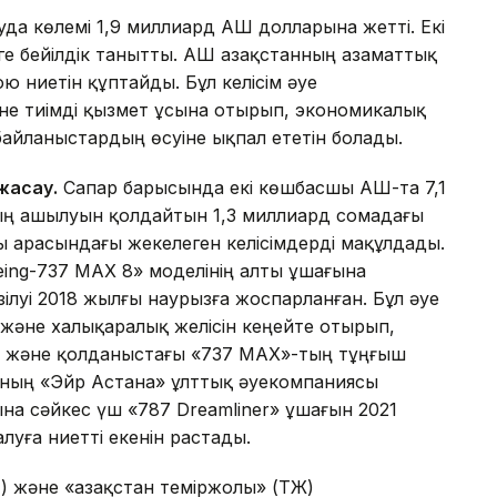
да көлемі 1,9 миллиард АҚШ долларына жетті. Екі
е бейілдік танытты. АҚШ Қазақстанның азаматтық
ою ниетін құптайды. Бұл келісім әуе
не тиімді қызмет ұсына отырып, экономикалық
байланыстардың өсуіне ықпал ететін болады.
жасау.
Сапар барысында екі көшбасшы АҚШ-та 7,1
ң ашылуын қолдайтын 1,3 миллиард сомадағы
ы арасындағы жекелеген келісімдерді мақұлдады.
ing-737 MAX 8» моделінің алты ұшағына
ілуі 2018 жылғы наурызға жоспарланған. Бұл әуе
 және халықаралық желісін кеңейте отырып,
гі және қолданыстағы «737 MAX»-тың тұңғыш
анның «Эйр Астана» ұлттық әуекомпаниясы
на сәйкес үш «787 Dreamliner» ұшағын 2021
луға ниетті екенін растады.
 және «Қазақстан теміржолы» (ҚТЖ)