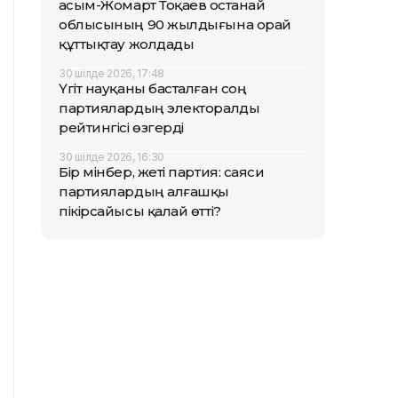
Қасым-Жомарт Тоқаев Қостанай
облысының 90 жылдығына орай
құттықтау жолдады
30 шілде 2026, 17:48
Үгіт науқаны басталған соң
партиялардың электоралды
рейтингісі өзгерді
30 шілде 2026, 16:30
Бір мінбер, жеті партия: саяси
партиялардың алғашқы
пікірсайысы қалай өтті?