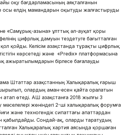
рнайы оқу бағдарламасының аяқталғанын
де осы елдің мамандарын оқытуды жалғастыруды
не «Самұрық-Қазына» ұлттық әл-ауқат қоры
елінің цифрлық дамуын тездетуге бағытталған
е қол қойды. Келісім Қазақстанда тұрақты цифрлық
істігін көрсетеді және «Predix» платформасына
ық ажыратылымдарын бірлесе бағалауды
рама Штаттар Қазақстанның Халықаралық ғарыш
шырылып, олардың аман-есен қайта оралатын
атап өтеді. АҚШ Қазақстанға 2018 жылғы 3
мәселелері жөніндегі 2-ші халықаралық форумға
биғи және техногендік сипаттағы апаттардан
н қабылдайды. Сондай-ақ, оларды таратудың
ытталған Халықаралық хартия аясында қоршаған