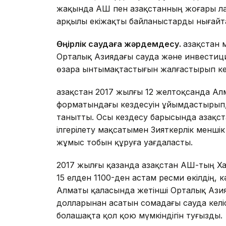
жақында АҚШ пен Қазақстанның жоғары 
арқылы екіжақты байланыстарды нығайта
Өңірлік саудаға жәрдемдесу.
Қазақстан 
Орталық Азиядағы сауда және инвестициял
өзара ынтымақтастығын жалғастырып ке
Қазақстан 2017 жылғы 12 желтоқсанда 
форматындағы кездесуін ұйымдастырып,
танытты. Осы кездесу барысында Қазақс
ілгерілету мақсатымен Зияткерлік меншік
жұмыс тобын құруға уағдаласты.
2017 жылғы қазанда Қазақстан АҚШ-тың Ха
15 елден 1100-ден астам ресми өкілдің,
Алматы қаласында жетінші Орталық Азия 
долларынан асатын сомадағы сауда келі
болашақта қол қою мүмкіндігін туғызды.