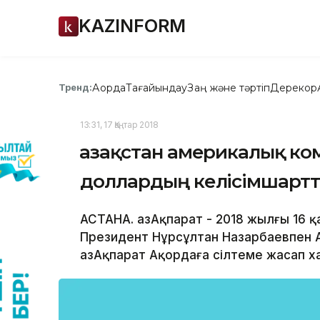
KAZINFORM
Ақорда
Тағайындау
Заң және тәртіп
Дерекқор
Тренд:
13:31, 17 Қаңтар 2018
Қазақстан америкалық ко
доллардың келісімшартт
АСТАНА. ҚазАқпарат - 2018 жылғы 16
Президент Нұрсұлтан Назарбаевпен А
ҚазАқпарат Ақордаға сілтеме жасап х