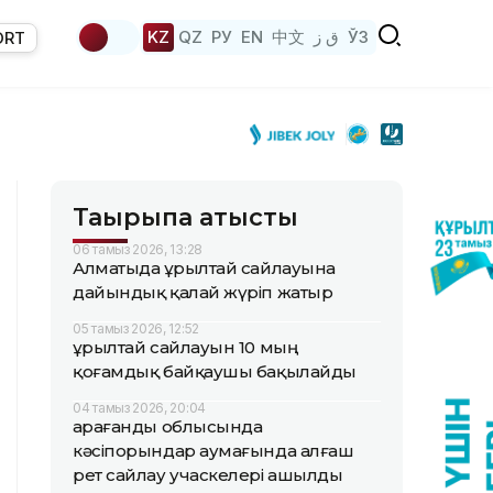
KZ
QZ
РУ
EN
中文
ق ز
ЎЗ
ORT
Тақырыпқа қатысты
06 тамыз 2026, 13:28
Алматыда Құрылтай сайлауына
дайындық қалай жүріп жатыр
05 тамыз 2026, 12:52
Құрылтай сайлауын 10 мың
қоғамдық байқаушы бақылайды
04 тамыз 2026, 20:04
Қарағанды облысында
кәсіпорындар аумағында алғаш
рет сайлау учаскелері ашылды