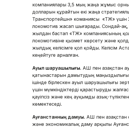
компаниялары 3,5 мың жаңа жұмыс орны
долларын құрайтын екі жаңа стратегиял
Транспортейшн» команиясы «ҚТЖ» үшін 2
локомотив жасап шығарады. Сондай-ақ,
жылдан бастап «ҚТЖ» компаниясының қо
локомотивіне қызмет көрсету және қолд
жылдық келісімге қол қойды. Келісім Аста
кеңейтуге арналған.
Ауыл шаруашылығы.
АҚШ пен Қазақстан 
қатынастарын дамытудың маңыздылығы
ішінде бірлескен ауыл шаруашылығы зер
үшін мүмкіндіктерді қарастыруды жалғас
қауіпсіз және кең ауқымды азық-түлікпе
көмектеседі.
Ауғанстанның дамуы.
АҚШ пен Қазақстан 
және экономикалық даму арқылы Ауғанс