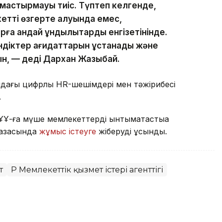
лмастырмауы тиіс. Түптеп келгенде,
тті өзгерте алуында емес,
а қандай құндылықтарды енгізетінінде.
індіктер қағидаттарын ұстанады және
ын, — деді Дархан Жазықбай.
ндағы цифрлық HR-шешімдері мен тәжірибесі
.
Ұ-ға мүше мемлекеттерді ынтымақтастыққа
базасында
жұмыс істеуге
жіберуді ұсынды.
т
ҚР Мемлекеттік қызмет істері агенттігі