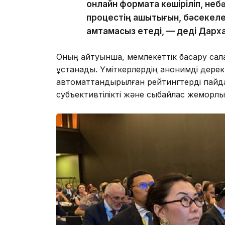
онлайн форматқа көшіріліп, неб
процестің ашықтығын, бәсекелес
қамтамасыз етеді, — деді Дарх
Оның айтуынша, мемлекеттік басқару салас
ұстанады. Үміткерлердің анонимді дерект
автоматтандырылған рейтингтерді пайдала
субъективтілікті және сыбайлас жемқорлық