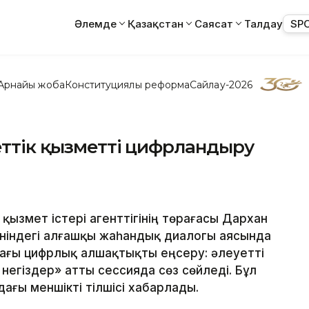
Әлемде
Қазақстан
Саясат
Талдау
SP
Арнайы жоба
Конституциялық реформа
Сайлау-2026
еттік қызметті цифрландыру
қызмет істері агенттігінің төрағасы Дархан
ніндегі алғашқы жаһандық диалогы аясында
ағы цифрлық алшақтықты еңсеру: әлеуетті
негіздер» атты сессияда сөз сөйледі. Бұл
дағы меншікті тілшісі хабарлады.