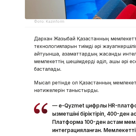
Фото: Kazinform
Дархан Жазықбай Қазақстанның мемлекетт
технологияларын тиімді әрі жауапкершіл
айтуынша, азаматтардың жасанды интелл
мемлекеттің шешімдерді әділ, ашық әрі е
басталады.
Мысал ретінде ол Қазақстанның мемлекет
нәтижелерін таныстырды.
— e-Qyzmet цифрлық HR-платф
қызметшіні біріктіріп, 400-ден 
Платформа 100-ден астам мемл
интеграцияланған. Мемлекеттік