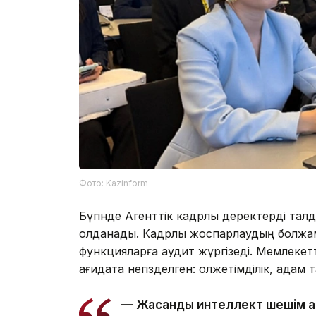
Фото: Kazinform
Бүгінде Агенттік кадрлық деректерді та
қолданады. Кадрлық жоспарлаудың болжа
функцияларға аудит жүргізеді. Мемлекетт
қағидатқа негізделген: қолжетімділік, адам
— Жасанды интеллект шешім қ