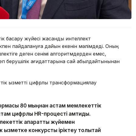
ік басқару жүйесі жасанды интеллект
ікпен пайдалануға дайын екенін мәлімдеді. Оның
ектіге деген сенімі алгоритмдерден емес,
сеп берушілік қағидаттарына сай қабылдайтынынан
тік қызметті цифрлық трансформациялау
ормасы 80 мыңнан астам мемлекеттік
астам цифрлық HR-процесті қамтиды.
екеттік ақпараттық жүйемен
 қызметке конкурстық іріктеу толықтай