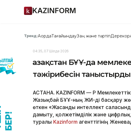
KAZINFORM
Ақорда
Тағайындау
Заң және тәртіп
Дерекқор
Тренд:
04:35, 07 Шілде 2026
Қазақстан БҰҰ-да мемлек
тәжірибесін таныстырды
АСТАНА. KAZINFORM — ҚР Мемлекеттік 
Жазықбай БҰҰ-ның ЖИ-ді басқару жө
өткен «Жасанды интеллект саласынд
дамыту, қолжетімділік және цифрлық 
туралы
Kazinform
агенттігінің Женева