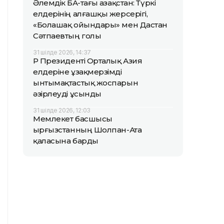
Әлемдік БАҚ-тағы Қазақстан: Түркі
елдерінің алғашқы жерсерігі,
«Болашақ ойындары» мен Дастан
Сәтпаевтың голы
31 шілде 2026, 14:37
ҚР Президенті Орталық Азия
елдеріне ұзақмерзімді
ынтымақтастық жоспарын
әзірлеуді ұсынды
31 шілде 2026, 12:03
Мемлекет басшысы
Қырғызстанның Шолпан-Ата
қаласына барды