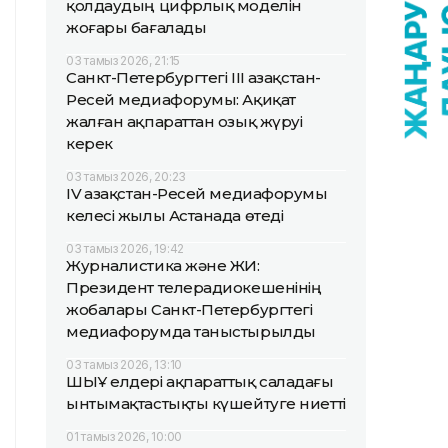
қолдаудың цифрлық моделін
жоғары бағалады
03 тамыз 2026, 21:15
Санкт-Петербургтегі III Қазақстан-
Ресей медиафорумы: Ақиқат
жалған ақпараттан озық жүруі
керек
03 тамыз 2026, 20:23
IV Қазақстан-Ресей медиафорумы
келесі жылы Астанада өтеді
03 тамыз 2026, 19:42
Журналистика және ЖИ:
Президент телерадиокешенінің
жобалары Санкт-Петербургтегі
медиафорумда таныстырылды
03 тамыз 2026, 13:10
ШЫҰ елдері ақпараттық саладағы
ынтымақтастықты күшейтуге ниетті
01 тамыз 2026, 10:00