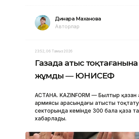
Динара Маханова
Авторлар
23:52, 06 Тамыз 2026
Газада атыс тоқтағанына 
жұмды — ЮНИСЕФ
АСТАНА. KAZINFORM — Былтыр қазан 
армиясы арасындағы атысты тоқтату т
секторында кемінде 300 бала қаза т
хабарлады.