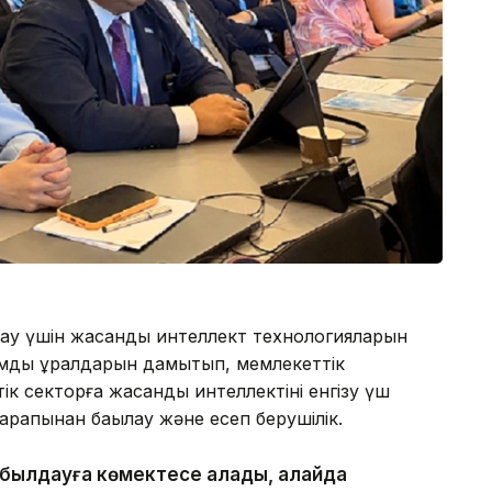
лдау үшін жасанды интеллект технологияларын
мдық құралдарын дамытып, мемлекеттік
ік секторға жасанды интеллектіні енгізу үш
 тарапынан бақылау және есеп берушілік.
абылдауға көмектесе алады, алайда