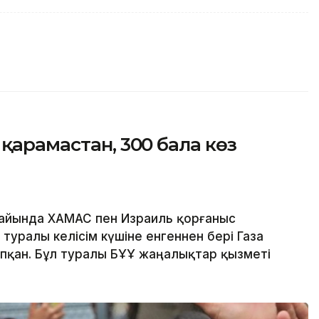
қарамастан, 300 бала көз
айында ХАМАС пен Израиль қорғаныс
уралы келісім күшіне енгеннен бері Газа
апқан. Бұл туралы БҰҰ жаңалықтар қызметі