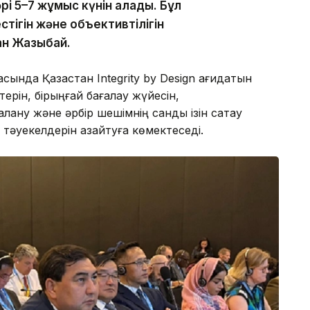
әрі 5–7 жұмыс күнін алады. Бұл
тігін және объективтілігін
ан Жазықбай.
ында Қазақстан Integrity by Design қағидатын
ерін, бірыңғай бағалау жүйесін,
ну және әрбір шешімнің сандық ізін сақтау
 тәуекелдерін азайтуға көмектеседі.