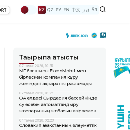
KZ
QZ
РУ
EN
中文
ق ز
ЎЗ
ORT
Тақырыпқа қатысты
07 тамыз 2026, 19:25
ҚМГ басшысы ExxonMobil-мен
бірлескен компания құру
жөніндегі ақпаратты растамады
07 тамыз 2026, 16:22
ОА елдері Сырдария бассейнінде
су есебін автоматтандыру
жоспарының жобасын әзірлемек
04 тамыз 2026, 02:23
Словакия Қазақстанның әлеуметтік