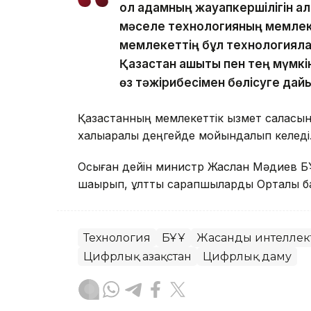
ол адамның жауапкершілігін а
мәселе технологияның мемлеке
мемлекеттің бұл технологияларғ
Қазақстан ашықтық пен тең мүмк
өз тәжірибесімен бөлісуге дай
Қазақстанның мемлекеттік қызмет саласы
халықаралық деңгейде мойындалып келеді
Осыған дейін министр Жаслан Мәдиев БҰ
шақырып, ұлттық сарапшыларды Орталық 
Технология
БҰҰ
Жасанды интеллек
Цифрлық Қазақстан
Цифрлық даму