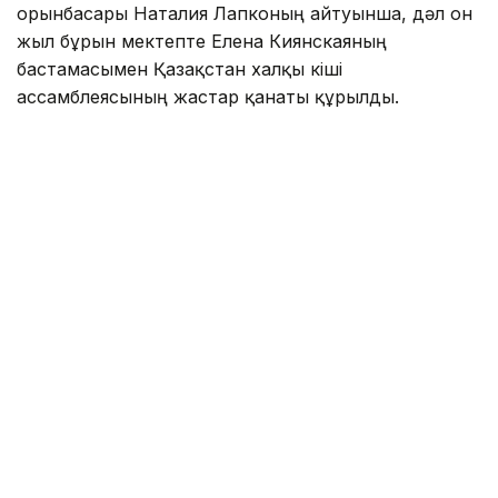
орынбасары Наталия Лапконың айтуынша, дәл он
жыл бұрын мектепте Елена Киянскаяның
бастамасымен Қазақстан халқы кіші
ассамблеясының жастар қанаты құрылды.
Мичурин мектебі мұғалімдері, ата-аналары мен
оқушыларының көмегімен жұмысы жандана
түскен аталған ұйым кейін «Достық» клубына
айналды. Оның құрамында бастапқыда тоғыз
ұлттың өкілдері болса, қазір 11-ге жетті. Орыс,
шешен, әзербайжан, украин, корей, беларусь,
өзбек, татар, неміс, армян ұлты өкілдерінің басын
біріктіретін клуб мақсаты - ұлтаралық келісімді
насихаттау, жас жеткіншектерді Қазақстанда
тұратын халықтар мәдениетімен таныстыру. Осы
бағытта «Достық» клубына мәртебелі меймандар
жиі келіп, тәуелсіз елдегі бірлік пен ынтымақ
жөнінде әңгімелеп береді.
«Достық» клубының 10 жылдығына мектеп ұжымы