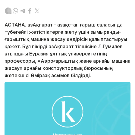
АСТАНА. ҚазАқпарат - Қазақстан ғарыш саласында
түбегейлі жетістіктерге жету үшін зымыранды-
ғарыштық машина жасау өндірісін қалыптастыруы
қажет. Бұл пікірді ҚазАқпарат тілшісіне Л.Гумилев
атындағы Еуразия ұлттық университетінің
профессоры, «Аэроғарыштық және арнайы машина
жасау» арнайы конструкторлық бюросының
жетекшісі Өмірзақ Қасымов білдірді.