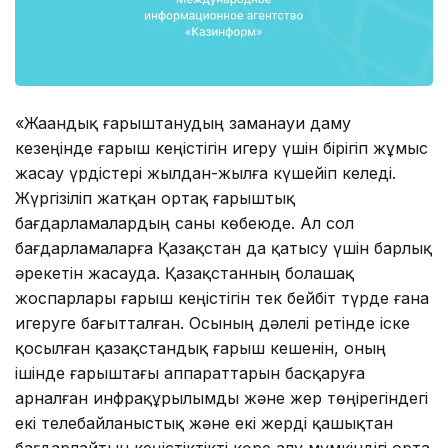
«Жаһандық ғарыштанудың заманауи даму
кезеңінде ғарыш кеңістігін игеру үшін бірігіп жұмыс
жасау үрдістері жылдан-жылға күшейіп келеді.
Жүргізіліп жатқан ортақ ғарыштық
бағдарламалардың саны көбеюде. Ал сол
бағдарламаларға Қазақстан да қатысу үшін барлық
әрекетін жасауда. Қазақстанның болашақ
жоспарлары ғарыш кеңістігін тек бейбіт түрде ғана
игеруге бағытталған. Осының дәлелі ретінде іске
қосылған қазақстандық ғарыш кешенін, оның
ішінде ғарыштағы аппараттарын басқаруға
арналған инфрақұрылымды және жер төңірегіндегі
екі телебайланыстық және екі жерді қашықтан
бағдарлайтын кеңістіктікті көре алу мүмкіндігі орта