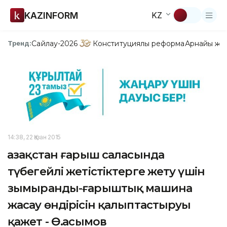
KAZINFORM
KZ
Сайлау-2026
Конституциялық реформа
Арнайы жо
Тренд:
14:38, 22 Қазан 2015
Қазақстан ғарыш саласында
түбегейлі жетістіктерге жету үшін
зымыранды-ғарыштық машина
жасау өндірісін қалыптастыруы
қажет - Ө.Қасымов