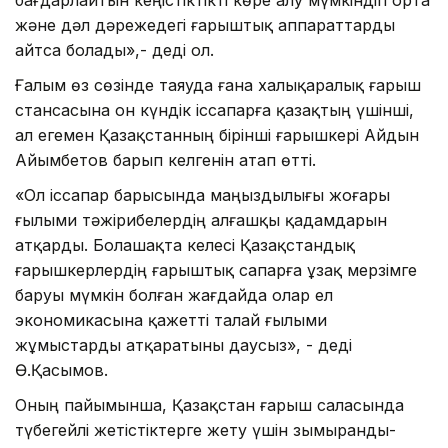
және дәл дәрежедегі ғарыштық аппараттарды
айтса болады»,- деді ол.
Ғалым өз сөзінде таяуда ғана халықаралық ғарыш
стансасына он күндік іссапарға қазақтың үшінші,
ал егемен Қазақстанның бірінші ғарышкері Айдын
Айымбетов барып келгенін атап өтті.
«Ол іссапар барысында маңыздылығы жоғары
ғылыми тәжірибелердің алғашқы қадамдарын
атқарды. Болашақта келесі Қазақстандық
ғарышкерлердің ғарыштық сапарға ұзақ мерзімге
баруы мүмкін болған жағдайда олар ел
экономикасына қажетті талай ғылыми
жұмыстарды атқаратыны даусыз», - деді
Ө.Қасымов.
Оның пайымынша, Қазақстан ғарыш саласында
түбегейлі жетістіктерге жету үшін зымыранды-