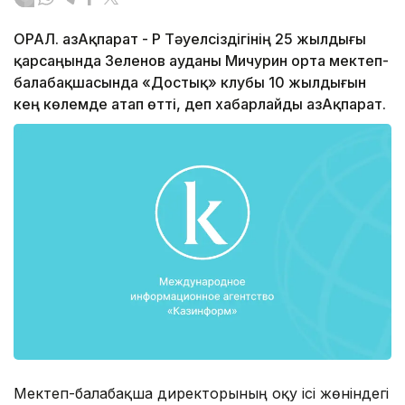
ОРАЛ. ҚазАқпарат - ҚР Тәуелсіздігінің 25 жылдығы
қарсаңында Зеленов ауданы Мичурин орта мектеп-
балабақшасында «Достық» клубы 10 жылдығын
кең көлемде атап өтті, деп хабарлайды ҚазАқпарат.
Мектеп-балабақша директорының оқу ісі жөніндегі