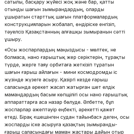
сатылы, басқару жүйесі жоқ және бар, қатты
отынды шағын зымырандардың, оларды
ұшыратын старттық шағын платформалардың
конструкцияларын жобалап, өндіріске енгізіп,
тәуелсіз Қазақстанның алғашқы зымыранын сәтті
ұшыру.
«Осы жоспарлардың маңыздысы - мөлтек, не
болмаса, нано ғарыштық жер серіктерін, тұрақты
түрде, жерге таяу орбитаға жеткізіп тұратын
шағын ғарыш айлағын - мини космодромды іс
жүзінде жүзеге асыру. Қазіргі кезде ғарыш
саласында әрекет жасап жатырған шет елдік
мамандардың басым көпщілігі осы нано ғарыштық
аппараттарға аса назар бөлуде. Әлбетте, бұл
жоспарлар әжептәуір еңбекті, әрекетті қажет
етеді. Бірақ «шешінген судан тайынбас» деген, осы
жоспарды іске асыруға қазақтың зымыранды-
ғарыш саласындағы маман жастары дайын отыр