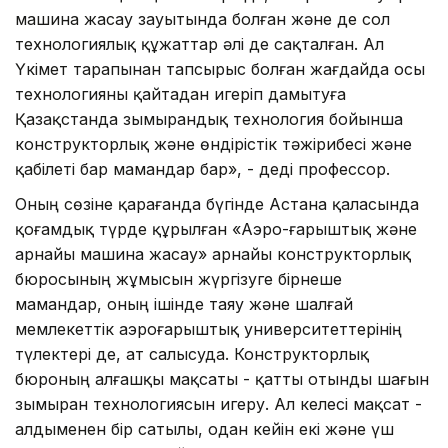
машина жасау зауытында болған және де сол
технологиялық құжаттар әлі де сақталған. Ал
Үкімет тарапынан тапсырыс болған жағдайда осы
технологияны қайтадан игеріп дамытуға
Қазақстанда зымырандық технология бойынша
конструкторлық және өндірістік тәжірибесі және
қабілеті бар мамандар бар», - деді профессор.
Оның сөзіне қарағанда бүгінде Астана қаласында
қоғамдық түрде құрылған «Аэро-ғарыштық және
арнайы машина жасау» арнайы конструкторлық
бюросының жұмысын жүргізуге бірнеше
мамандар, оның ішінде таяу және шалғай
мемлекеттік аэроғарыштық университеттерінің
түлектері де, ат салысуда. Конструкторлық
бюроның алғашқы мақсаты - қатты отынды шағын
зымыран технологиясын игеру. Ал келесі мақсат -
алдыменен бір сатылы, одан кейін екі және үш