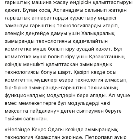
ғарыштық машина жасау өндірісін қалыптастыруы
қажет. Бұған қоса, Астанадағы салынып жатқан
ғарыштық аппараттарды құрастыру өндірісі
заманауи ғарыштық технологияларды игеріп,
әлемдік деңгейде дамуы үшін Халықаралық
зымыранды технологияны қадағалайтын
комитетке мүше болып кіру ауадай қажет. Бұл
комитетке мүше болып кіру үшін Қазақстанның
өзіндік меншікті қалыптасқан зымырандық
технологиясы болуы шарт. Қазіргі кезде осы
комитеттің мүшелері өзара технология алмасып,
бір-біріне зымыранды-ғарыштық техниканың
функционалдық модулдерін бере алады. Ал мүше
емес мемлекеттерге бұл модульдерді «екі
мақсатта пайдалану» деген сылтаумен беруге
тыйым салынған.
«Негізінде Кеңес Одағы кезінде зымырандық
технология Қазақстан жерінде, Петропавл ауыр