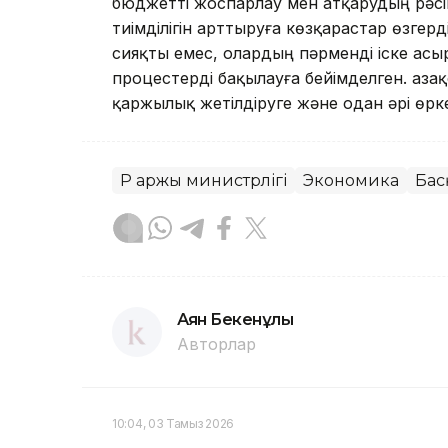
бюджетті жоспарлау мен атқарудың рәс
тиімділігін арттыруға көзқарастар өзгер
сияқты емес, олардың пәрменді іске ас
процестерді бақылауға бейімделген. Қа
қаржылық жетілдіруге және одан әрі өрк
ҚР Қаржы министрлігі
Экономика
Бас
Аян Бекенұлы
Авторлар
10:04, 03 Тамыз 2026