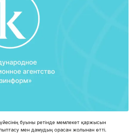
үйесінің буыны ретінде мемлекет қаржысын
лыптасу мен дамудың орасан жолынан өтті.