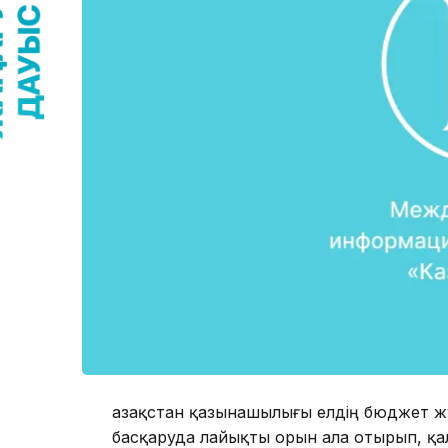
Қазақстан қазынашылығы елдің бюджет ж
басқаруда лайықты орын ала отырып, қа