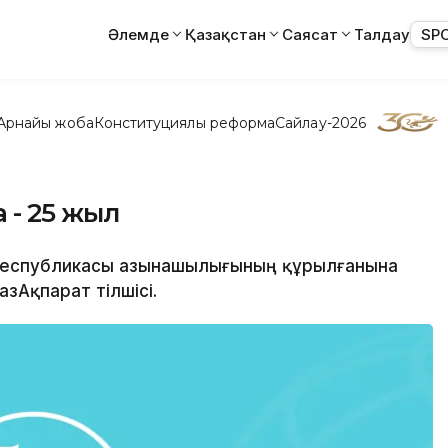
Әлемде
Қазақстан
Саясат
Талдау
SP
Арнайы жоба
Конституциялық реформа
Сайлау-2026
 - 25 жыл
н Республикасы Қазынашылығының құрылғанына
зАқпарат тілшісі.