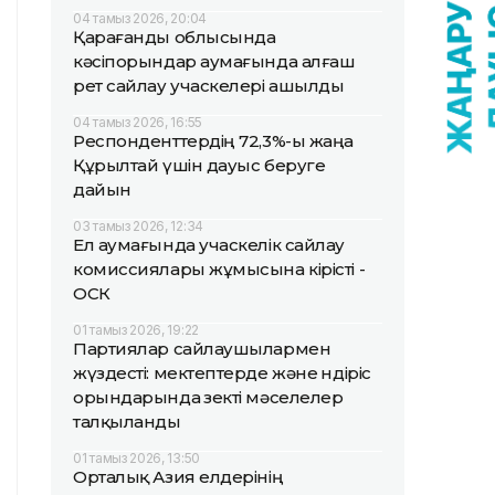
04 тамыз 2026, 20:04
Қарағанды облысында
кәсіпорындар аумағында алғаш
рет сайлау учаскелері ашылды
04 тамыз 2026, 16:55
Респонденттердің 72,3%-ы жаңа
Құрылтай үшін дауыс беруге
дайын
03 тамыз 2026, 12:34
Ел аумағында учаскелік сайлау
комиссиялары жұмысына кірісті -
ОСК
01 тамыз 2026, 19:22
Партиялар сайлаушылармен
жүздесті: мектептерде және өндіріс
орындарында өзекті мәселелер
талқыланды
01 тамыз 2026, 13:50
Орталық Азия елдерінің