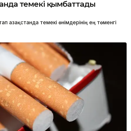
станда темекі қымбаттады
п Қазақстанда темекі өнімдерінің ең төменгі