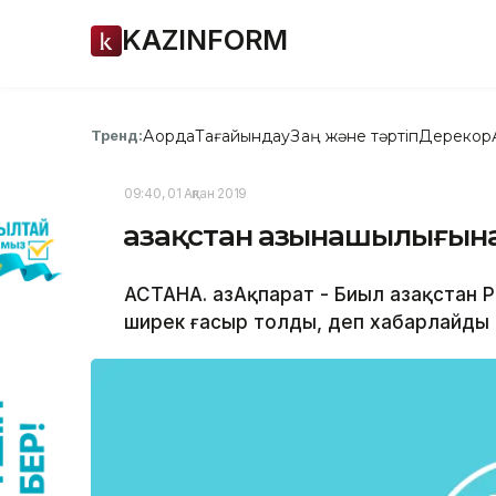
KAZINFORM
Ақорда
Тағайындау
Заң және тәртіп
Дерекқор
Тренд:
09:40, 01 Ақпан 2019
Қазақстан Қазынашылығына
АСТАНА. ҚазАқпарат - Биыл Қазақста
ширек ғасыр толды, деп хабарлайды Қа