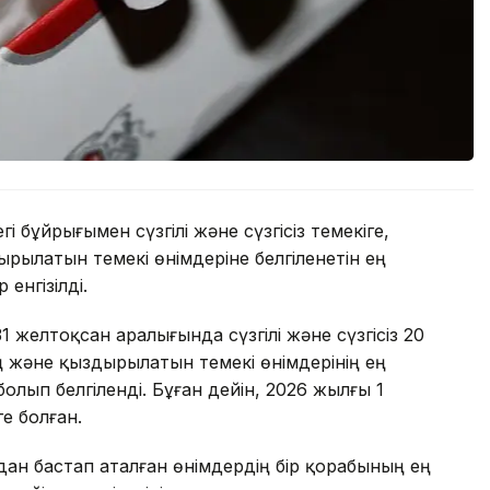
і бұйрығымен сүзгілі және сүзгісіз темекіге,
рылатын темекі өнімдеріне белгіленетін ең
енгізілді.
1 желтоқсан аралығында сүзгілі және сүзгісіз 20
ң және қыздырылатын темекі өнімдерінің ең
олып белгіленді. Бұған дейін, 2026 жылғы 1
е болған.
ан бастап аталған өнімдердің бір қорабының ең