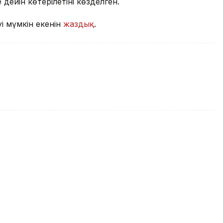
 дейін көтерілетіні көзделген.
уі мүмкін екенін
жаздық
.
 заңсыз әкелуге қарсы жаңа