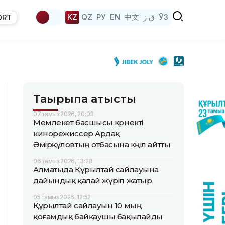
KZ
QZ
РУ
EN
中文
ق ز
ЎЗ
ORT
Тақырыпқа қатысты
07 тамыз 2026, 20:03
Мемлекет басшысы көрнекті
кинорежиссер Ардақ
Әмірқұловтың отбасына көңіл айтты
06 тамыз 2026, 13:28
Алматыда Құрылтай сайлауына
дайындық қалай жүріп жатыр
05 тамыз 2026, 12:52
Құрылтай сайлауын 10 мың
қоғамдық байқаушы бақылайды