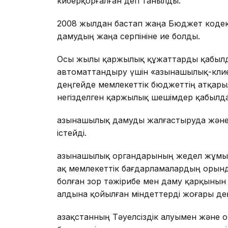
киберқорғалған деп танылды.
2008 жылдан бастап жаңа Бюджет кодекс
дамудың жаңа серпініне ие болды.
Осы жылы қаржылық құжаттарды қабылд
автоматтандыру үшін «Қазынашылық-клиен
деңгейде мемлекеттік бюджеттің атқары
негізделген қаржылық шешімдер қабылдау
Қазынашылық дамуды жалғастыруда және
істейді.
Қазынашылық органдарының жедел жұмысы
ақ мемлекеттік бағдарламалардың орынд
болған зор тәжірибе мен даму қарқынын
алдына қойылған міндеттерді жоғары де
Қазақстанның Тәуелсіздік алуымен және