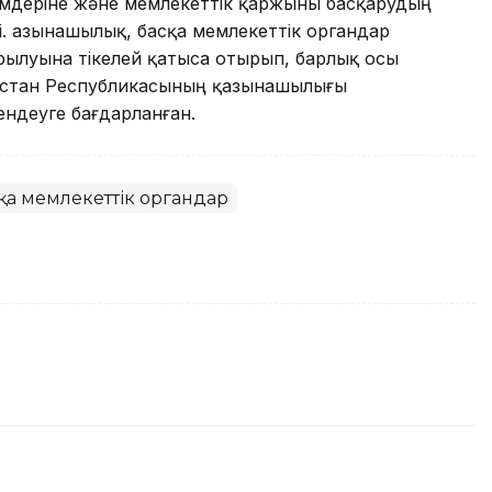
імдеріне және мемлекеттік қаржыны басқарудың
ді. Қазынашылық, басқа мемлекеттік органдар
ырылуына тікелей қатыса отырып, барлық осы
зақстан Республикасының қазынашылығы
ендеуге бағдарланған.
қа мемлекеттік органдар