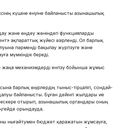
інің күшіне енуіне байланысты Қазынашылық
ау және өңдеу жөніндегі функцияларды
т» ақпараттық жүйесі әзірленді. Ол барлық
луына пәрменді бақылау жүргізуге және
ға мүмкіндік береді.
 жаңа механизмдерді енгізу бойынша жұмыс
на барлық өңірлердің тыныс-тіршілігі, сондай-
алуы байланысты. Бұған дейінгі жылдары ие
 ескере отырып, Қазынашылық органдары оның
ңгейде орындауда.
 оны нығайтумен бюджет қаражатын жұмсауға,