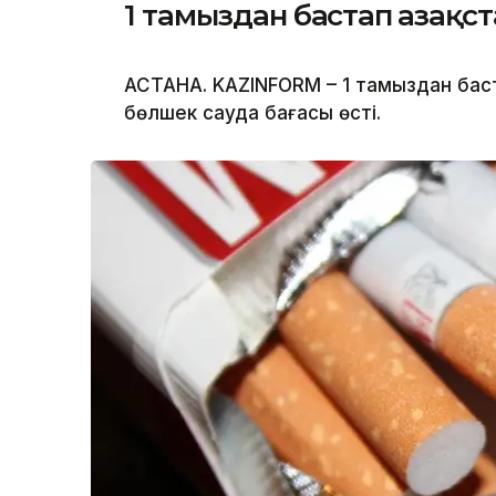
1 тамыздан бастап Қазақ
АСТАНА. KAZINFORM – 1 тамыздан баста
бөлшек сауда бағасы өсті.