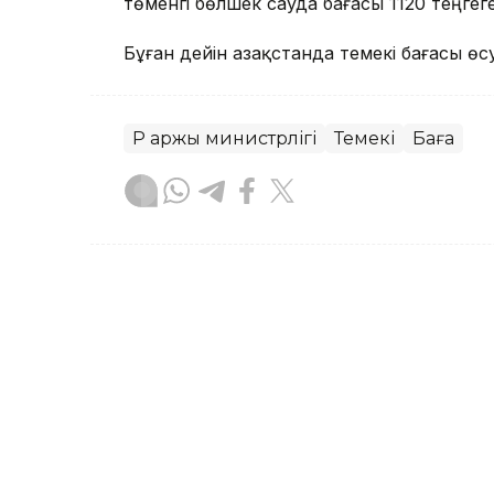
төменгі бөлшек сауда бағасы 1120 теңгеге
Бұған дейін Қазақстанда темекі бағасы өс
ҚР Қаржы министрлігі
Темекі
Баға
Назерке Сүйіндік
Авторлар
13:55, 21 Шілде 2026
1 қыркүйекте автокөлікті
шаралар күшіне енеді