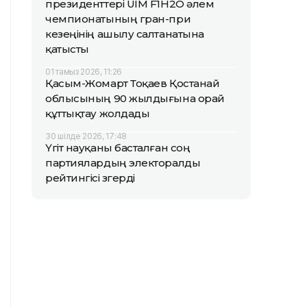
президенттері UIM F1H2O әлем
чемпионатының гран-при
кезеңінің ашылу салтанатына
қатысты
01 тамыз 2026, 11:26
Қасым-Жомарт Тоқаев Қостанай
облысының 90 жылдығына орай
құттықтау жолдады
30 шілде 2026, 17:48
Үгіт науқаны басталған соң
партиялардың электоралды
рейтингісі өзгерді