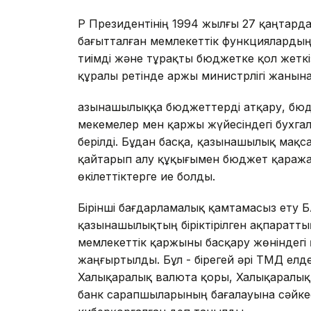
ҚР Президентінің 1994 жылғы 27 қаңтар
бағытталған мемлекеттік функцияларды
тиімді және тұрақты бюджетке қол жеткі
құралы ретінде Қаржы министрлігі жаны
Қазынашылыққа бюджеттерді атқару, бюдж
мекемелер мен қаржы жүйесіндегі бухгал
берілді. Бұдан басқа, қазынашылық мақ
қайтарып алу құқығымен бюджет қараж
өкілеттіктерге ие болды.
Бірінші бағдарламалық қамтамасыз ету 
қазынашылықтың біріктірілген ақпаратт
мемлекеттік қаржыны басқару жөніндегі 
жаңғыртылды. Бұл - бірегей әрі ТМД елд
Халықаралық валюта қоры, Халықаралық 
банк сарапшыларының бағалауына сәйкес,