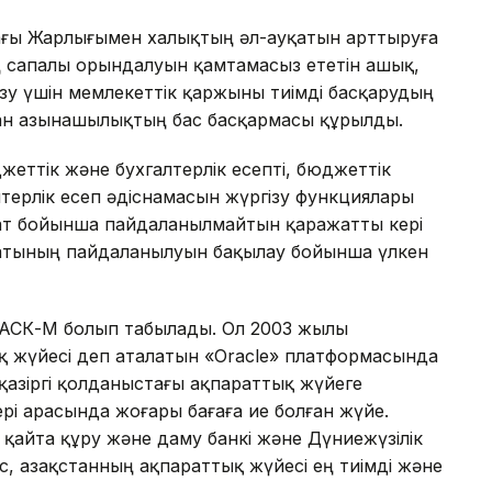
дағы Жарлығымен халықтың әл-ауқатын арттыруға
ң сапалы орындалуын қамтамасыз ететін ашық,
зу үшін мемлекеттік қаржыны тиімді басқарудың
нан Қазынашылықтың бас басқармасы құрылды.
еттік және бухгалтерлік есепті, бюджеттік
терлік есеп әдіснамасын жүргізу функциялары
сат бойынша пайдаланылмайтын қаражатты кері
атының пайдаланылуын бақылау бойынша үлкен
БАСК-М болып табылады. Ол 2003 жылы
ық жүйесі деп аталатын «Oracle» платформасында
қазіргі қолданыстағы ақпараттық жүйеге
ері арасында жоғары бағаға ие болған жүйе.
қайта құру және даму банкі және Дүниежүзілік
 Қазақстанның ақпараттық жүйесі ең тиімді және