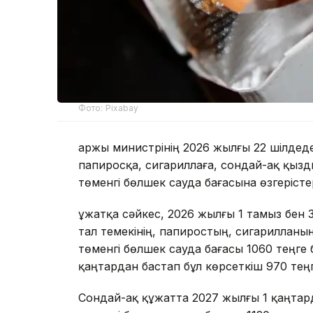
Фото: Pixabay
Қаржы министрінің 2026 жылғы 22 шілдедег
папиросқа, сигариллаға, сондай-ақ қызды
төменгі бөлшек сауда бағасына өзгерістер 
Құжатқа сәйкес, 2026 жылғы 1 тамыз бен 3
тал темекінің, папиростың, сигарилланы
төменгі бөлшек сауда бағасы 1060 теңге б
қаңтардан бастап бұл көрсеткіш 970 теңг
Сондай-ақ құжатта 2027 жылғы 1 қаңтард