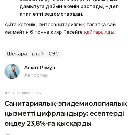
дамытуға дайын екенін растады, – деп
атап өтті ведомстводан.
Айта кетейік, фитосанитариялық талапқа сай
келмейтін 6 тонна қияр Ресейге
қайтарылды
.
Шекара
Қытай
СЭС
Асхат Райқұл
Авторлар
16:33, 30 Шілде 2026
Санитариялық-эпидемиологиялық
қызметті цифрландыру: есептерді
өңдеу 23,8%-ға қысқарды