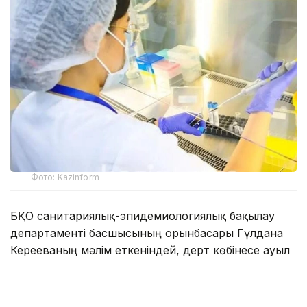
Фото: Kazinform
БҚО санитариялық-эпидемиологиялық бақылау
департаменті басшысының орынбасары Гүлдана
Керееваның мәлім еткеніндей, дерт көбінесе ауыл
шаруашылығы жануарларымен байланыста болғанда
немесе термиялық өңдеуден өтпеген сүт және сүт
өнімдерін тұтыну арқылы жұғады.