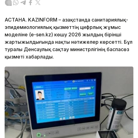
АСТАНА. KAZINFORM – Қазақстанда санитариялық-
эпидемиологиялық қызметтің цифрлық жұмыс
моделіне (e-sen.kz) көшу 2026 жылдың бірінші
жартыжылдығында нақты нәтижелер көрсетті. Бұл
туралы Денсаулық сақтау министрлігінің баспасөз
қызметі хабарлады.