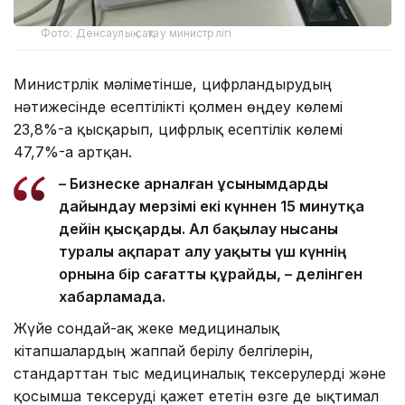
Фото: Денсаулық сақтау министрлігі
Министрлік мәліметінше, цифрландырудың
нәтижесінде есептілікті қолмен өңдеу көлемі
23,8%-ға қысқарып, цифрлық есептілік көлемі
47,7%-ға артқан.
– Бизнеске арналған ұсынымдарды
дайындау мерзімі екі күннен 15 минутқа
дейін қысқарды. Ал бақылау нысаны
туралы ақпарат алу уақыты үш күннің
орнына бір сағатты құрайды, – делінген
хабарламада.
Жүйе сондай-ақ жеке медициналық
кітапшалардың жаппай берілу белгілерін,
стандарттан тыс медициналық тексерулерді және
қосымша тексеруді қажет ететін өзге де ықтимал