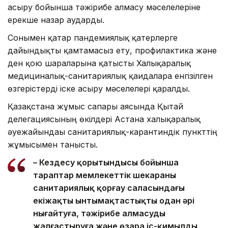
асыру бойынша тәжірибе алмасу мәселелеріне
ерекше назар аударды.
Сонымен қатар пандемиялық қатерлерге
дайындықты қамтамасыз ету, профилактика және
ден қою шараларына қатысты Халықаралық
медициналық-санитариялық қағидаларға енгізілген
өзгерістерді іске асыру мәселелері қаралды.
Қазақстанға жұмыс сапары аясында Қытай
делегациясының өкілдері Астана халықаралық
әуежайындағы санитариялық-карантиндік пункттің
жұмысымен танысты.
– Кездесу қорытындысы бойынша
тараптар мемлекеттік шекараны
санитариялық қорғау саласындағы
екіжақты ынтымақтастықты одан әрі
нығайтуға, тәжірибе алмасуды
жалғастыруға және өзара іс-қимылды