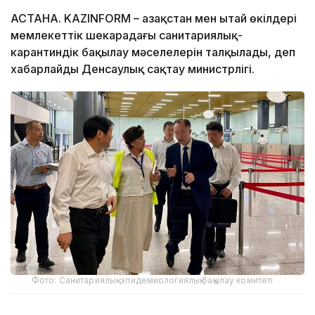
АСТАНА. KAZINFORM – Қазақстан мен Қытай өкілдері
мемлекеттік шекарадағы санитариялық-
карантиндік бақылау мәселелерін талқылады, деп
хабарлайды Денсаулық сақтау министрлігі.
Фото: Санитариялық-эпидемиологиялық бақылау комитеті