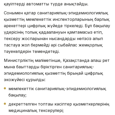
қауіптерді автоматты түрде анықтайды.
Сонымен қатар санитариялық-эпидемиологиялық
қызметтің мемлекеттік инспекторларының барлық
әрекеттері цифрлық жүйеде тіркеледі. Бұл бақылау
үдерісінің толық қадағалануын қамтамасыз етіп,
тексеру жоспарынан нысандарды негізсіз алып
тастауға жол бермейді әрі сыбайлас жемқорлық
тәуекелдерін төмендетеді.
Министрліктің мәліметінше, Қазақстанда алғаш рет
мына бағыттарды біріктірген санитариялық-
эпидемиологиялық қызметтің бірыңғай цифрлық
экожүйесі құрылды:
мемлекеттік санитариялық-эпидемиологиялық
бақылау;
декреттелген топтағы кәсіптер қызметкерлерінің
медициналық тексерулері;