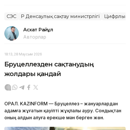
СЭС
ҚР Денсаулық сақтау министрлігі
Цифрлық 
Асхат Райқұл
Авторлар
18:13, 28 Маусым 2026
Бруцеллезден сақтанудың
жолдары қандай
ОРАЛ. KAZINFORM — Бруцеллез – жануарлардан
адамға жұғатын қауіпті жұқпалы ауру. Сондықтан
оның алдын алуға ерекше мән берген жөн.