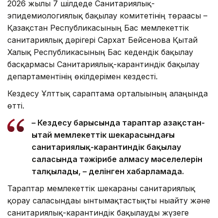
2026 жылғы 7 шілдеде Санитариялық-
эпидемиологиялық бақылау комитетінің төрағасы –
Қазақстан Республикасының Бас мемлекеттік
санитариялық дәрігері Сархат Бейсенова Қытай
Халық Республикасының Бас кедендік бақылау
басқармасы Санитариялық-карантиндік бақылау
департаментінің өкілдерімен кездесті.
Кездесу Ұлттық сараптама орталығының алаңында
өтті.
– Кездесу барысында тараптар Қазақстан-
Қытай мемлекеттік шекарасындағы
санитариялық-карантиндік бақылау
саласында тәжірибе алмасу мәселелерін
талқылады, – делінген хабарламада.
Тараптар мемлекеттік шекараны санитариялық
қорғау саласындағы ынтымақтастықты нығайту және
санитариялық-карантиндік бақылауды жүзеге