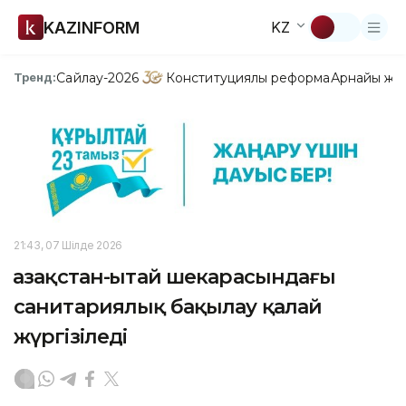
KAZINFORM
KZ
Сайлау-2026
Конституциялық реформа
Арнайы жо
Тренд:
21:43, 07 Шілде 2026
Қазақстан-Қытай шекарасындағы
санитариялық бақылау қалай
жүргізіледі