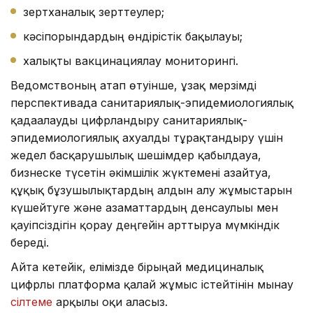
зертханалық зерттеулер;
кәсіпорындардың өндірістік бақылауы;
халықты вакцинациялау мониторингі.
Ведомствоның атап өтуінше, ұзақ мерзімді
перспективада санитариялық-эпидемиологиялық
қадағалауды цифрландыру санитариялық-
эпидемиологиялық ахуалды тұрақтандыру үшін
жедел басқарушылық шешімдер қабылдауға,
бизнеске түсетін әкімшілік жүктемені азайтуға,
құқық бұзушылықтардың алдын алу жұмыстарын
күшейтуге және азаматтардың денсаулығы мен
қауіпсіздігін қорғау деңгейін арттыруға мүмкіндік
береді.
Айта кетейік, елімізде бірыңғай медициналық
цифрлы платформа қалай жұмыс істейтінін мынау
сілтеме
арқылы оқи аласыз.