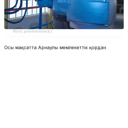
Фото: primeminister.kz
Осы мақсатта Арнаулы мемлекеттік қордан
Солтүстік Қазақстан облысындағы Преснов және
Соколов топтық су құбырларын
реконструкциялауды аяқтауға 2,7 млрд теңге
бөлінді.
Преснов топтық су құбырын реконструкциялау
жалпы саны 34,5 мың адам тұратын Есіл, Мамлют
және Жамбыл аудандарындағы 43 елді мекенді
сумен жабдықтауды жақсартуға мүмкіндік береді.
Үкіметтің баспасөз қызметі хабарлағандай, бүгінде
171 шақырым магистральдық су құбыры мен