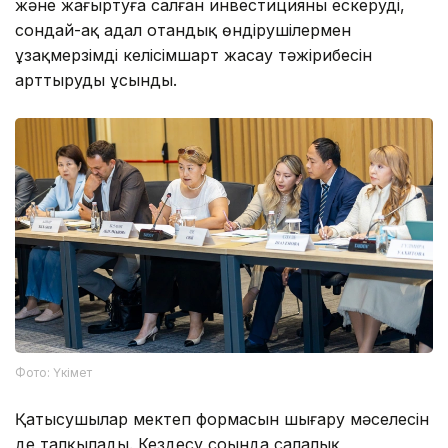
және жаңғыртуға салған инвестицияны ескеруді,
сондай-ақ адал отандық өндірушілермен
ұзақмерзімді келісімшарт жасау тәжірибесін
арттыруды ұсынды.
Фото: Үкімет
Қатысушылар мектеп формасын шығару мәселесін
де талқылады. Кездесу соңында салалық