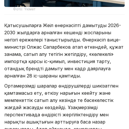
Фото: Үкімет
Қатысушыларға Жеңіл өнеркәсіпті дамытудың 2026-
2030 жылдарға арналған кешенді жоспарының
негізгі ережелері таныстырылды. Өнеркәсіп вице-
министрі Олжас Сапарбеков атап өткендей, құжат
заңнама, сатып алу тетігін жетілдіру, «көлеңкелі»
импортқа қарсы іс-қимыл, инвестиция тарту,
отандық брендті дамыту мен кадр даярлауға
арналған 28 іс-шараны қамтиды.
Ортамерзімді шаралар өндірушілерді шикізатпен
қамтамасыз ету, өткізу нарығын кеңейту және
мемлекеттік сатып алу кезінде тең бәсекелестік
жағдай жасауды көздейді. Ұзақмерзімді
перспективада өндірісті жергіліктендіру мен
нарықтың ашықтығын арттыруға баса назар