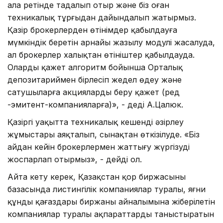
алаң ретінде таңдалып отыр және біз оған
техникалық тұрғыдан дайындалып жатырмыз.
Қазір брокерлерден өтінімдер қабылдауға
мүмкіндік беретін арнайы жазылу модулі жасалуда,
ал брокерлер халықтан өтініштер қабылдауда.
Оларды қажет алгоритм бойынша Орталық
депозитариймен бірлесіп жедел өңдеу және
сатушыларға акцияларды беру қажет (ред
-эмитент-компанияларға)», - деді А.Цалюк.
Қазіргі уақытта техникалық кешенді әзірлеу
жұмыстары аяқталып, сынақтан өткізілуде. «Біз
айдан кейін брокерлермен жаттығу жүргізуді
жоспарлап отырмыз», - дейді ол.
Айта кету керек, Қазақстан қор биржасының
базасында листингілік компаниялар туралы, яғни
құнды қағаздары биржаның айналымына жіберілетін
компаниялар туралы ақпараттарды таныстыратын