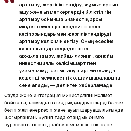
арттыру, жергіліктендіру, жұмыс орнын
ашу және қызметкерлердің біліктілігін
арттыру бойынша бизнестің қарсы
міндеттемелерін көздейтін сала
кәсіпорындарымен жергіліктендіруді
арттыру келісімін енгізу. Оның есесіне
кәсіпорындар жеңілдетілген
қаржыландыру, жабдық лизингі, арнайы
инвестициялық келісімшарт пен
ұзақмерзімді сатып алу шартын қосқанда,
кешенді мемлекеттік қолдау шараларына
сене алады, — делінген хабарламада.
Сауда және интеграция министрлігінің мәліметі
бойынша, еліміздегі отандық өндірушілердің басым
бөлігі жеңіл өнеркәсіп және ауыл шаруашылығында
шоғырланған. Бүгінгі таңда отандық өнімге
сұраныстың негізгі драйвері мемлекеттік және