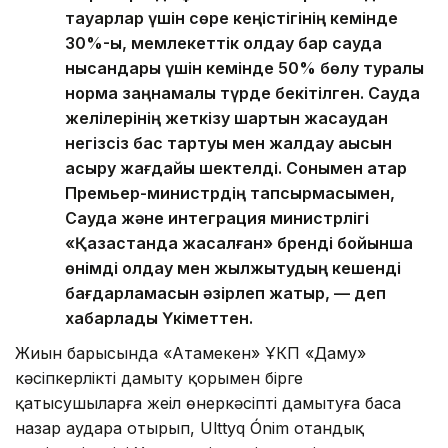
тауарлар үшін сөре кеңістігінің кемінде
30%-ы, мемлекеттік қолдау бар сауда
нысандары үшін кемінде 50% бөлу туралы
норма заңнамалық түрде бекітілген. Сауда
желілерінің жеткізу шартын жасаудан
негізсіз бас тартуы мен жалдау ақысын
асыру жағдайы шектелді. Сонымен қатар
Премьер-министрдің тапсырмасымен,
Сауда және интеграция министрлігі
«Қазақстанда жасалған» бренді бойынша
өнімді қолдау мен жылжытудың кешенді
бағдарламасын әзірлеп жатыр, — деп
хабарлады Үкіметтен.
Жиын барысында «Атамекен» ҰКП «Даму»
кәсіпкерлікті дамыту қорымен бірге
қатысушыларға жеңіл өнеркәсіпті дамытуға баса
назар аудара отырып, Ulttyq Ónim отандық