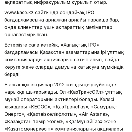
ақпараттық инфрақұрылым құрылып отыр.
www.kase.kz сайтында сондай-ақ IPO
бағдарламасына арналған арнайы парақша бар,
онда клиенттер үшін ақпараттық мәліметтер
орналастырылған.
Естеріңізге сала кетейік, «Халықтық IPO»
бағдарламасы Қазақстан азаматтарына ірі ұлттық
компаниялардың акцияларын сатып алып, пайда
көруге және олардың дамуына қатысуға мүмкіндік
береді.
Ең алғашқы акциялар 2012 жылдың қыркүйегінде
нарыққа шығарылады. Ол «ҚазТрансОйл» ұлттық
мұнай операторының активтері болады. Келесі
жылдары «KEGOC», «ҚазТрансГаз», «Самұрық-
Энерго», «Қазтеңізкөлікфлоты», «Air Astana»,
«Қазақстан темір жолы», «ҚазМұнайГаз» және
«Қазатомөнеркәсіп» компанияларының акциялары