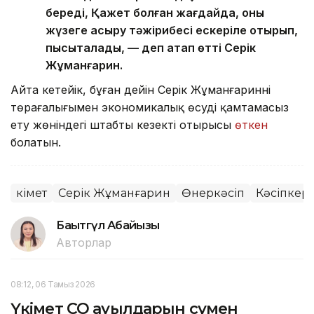
береді, Қажет болған жағдайда, оны
жүзеге асыру тәжірибесі ескеріле отырып,
пысықталады, — деп атап өтті Серік
Жұманғарин.
Айта кетейік, бұған дейін Серік Жұманғариннің
төрағалығымен экономикалық өсуді қамтамасыз
ету жөніндегі штабтың кезекті отырысы
өткен
болатын.
Үкімет
Серік Жұманғарин
Өнеркәсіп
Кәсіпкерл
Бақытгүл Абайқызы
Авторлар
08:12, 06 Тамыз 2026
Үкімет СҚО ауылдарын сумен