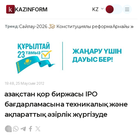
KAZINFORM
KZ
Сайлау-2026
Конституциялық реформа
Арнайы жо
Тренд:
19:48, 25 Маусым 2012
Қазақстан қор биржасы IPO
бағдарламасына техникалық және
ақпараттық әзірлік жүргізуде