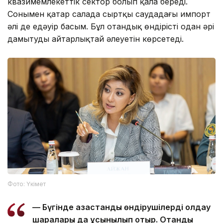
квазимемлекеттік сектор болып қала береді.
Сонымен қатар салада сыртқы саудадағы импорт
әлі де едәуір басым. Бұл отандық өндірісті одан әрі
дамытудың айтарлықтай әлеуетін көрсетеді.
Фото: Үкімет
— Бүгінде қазақстандық өндірушілерді қолдау
шаралары да ұсынылып отыр. Отандық