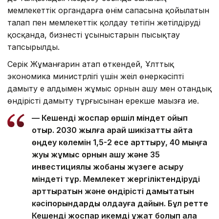
мемлекеттік органдарға өнім сапасына қойылатын
талап пен мемлекеттік қолдау тетігін жетілдіруді
қосқанда, бизнестің ұсыныстарын пысықтау
тапсырылды.
Серік Жұманғарин атап өткендей, Ұлттық
экономика министрлігі үшін жеңіл өнеркәсіпті
дамыту ең алдымен жұмыс орнын ашу мен отандық
өндірісті дамыту тұрғысынан ерекше маңызға ие.
— Кешенді жоспар өршіл міндет қойып
отыр. 2030 жылға қарай шикізатты қайта
өңдеу көлемін 1,5-2 есе арттыру, 40 мыңға
жуық жұмыс орнын ашу және 35
инвестициялық жобаны жүзеге асыру
міндеті тұр. Мемлекет жергіліктендіруді
арттыратын және өндірісті дамытатын
кәсіпорындарды қолдауға дайын. Бұл ретте
Кешенді жоспар икемді құжат болып қала