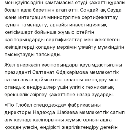
мен қауіпсіздігін қамтамасыз етудің қажетті құралы
болып қала беретінін атап өтті. Сондай-ақ Сауда
және интеграция министрлігіне сертификаттау
құнын төмендету, арнайы инвестициялық
келісімшарт бойынша жұмыс істейтін
кәсіпорындардың сертификаттар мен жекелеген
жеңілдіктерді қолдану мерзімін ұлғайту мүмкіндігін
пысықтауды тапсырды.
Жеңіл өнеркәсіп кәсіпорындары қауымдастығының
президенті Салтанат Әбдікәрімова мемлекеттік
сатып алуға қойылатын талапты жетілдіру мен
отандық өндірушілер үшін үлгілік техникалық
ерекшелік әзірлеу қажеттігіне назар аударды.
«По Глобал спецодежда» фабрикасының
директоры Надежда Шабаева мемлекеттік сатып
алу кезінде кәсіпорынның жұмыс орнын ашға
қосқан үлесін, өндірісті жергіліктендіру деңгейін