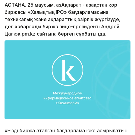
АСТАНА. 25 маусым. ҚазАқпарат - Қазақстан қор
биржасы «Халықтық IPO» бағдарламасына
техникалық және ақпараттық әзірлік жүргізуде,
деп хабарлады биржа вице-президенті Андрей
Цалюк pm.kz сайтына берген сұхбатында.
«Біздің биржа аталған бағдарлама іске асырылатын