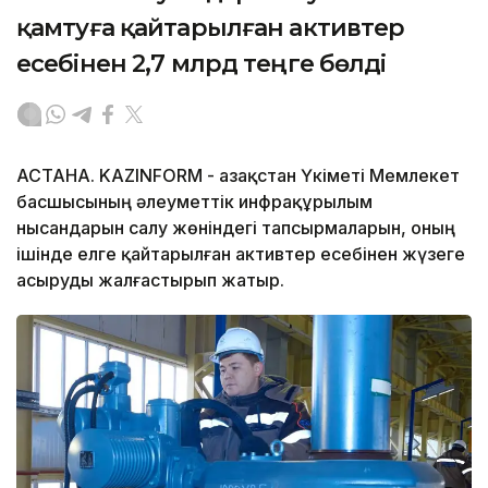
қамтуға қайтарылған активтер
есебінен 2,7 млрд теңге бөлді
АСТАНА. KAZINFORM - Қазақстан Үкіметі Мемлекет
басшысының әлеуметтік инфрақұрылым
нысандарын салу жөніндегі тапсырмаларын, оның
ішінде елге қайтарылған активтер есебінен жүзеге
асыруды жалғастырып жатыр.