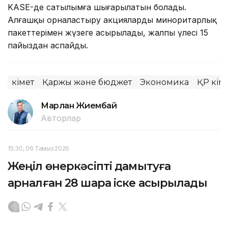
KASE-де сатылымға шығарылатын болады.
Алғашқы орналастыру акциялардың миноритарлық
пакеттерімен жүзеге асырылады, жалпы үлесі 15
пайыздан аспайды.
Үкімет
Қаржы және бюджет
Экономика
ҚР Үкіме
Марлан Жиембай
Авторлар
15:30, 06 Тамыз 2026
Жеңіл өнеркәсіпті дамытуға
арналған 28 шара іске асырылады