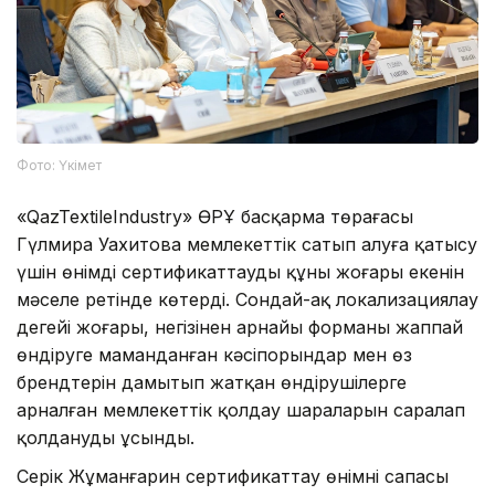
Фото: Үкімет
«QazTextileIndustry» ӨРҰ басқарма төрағасы
Гүлмира Уахитова мемлекеттік сатып алуға қатысу
үшін өнімді сертификаттаудың құны жоғары екенін
мәселе ретінде көтерді. Сондай-ақ локализациялау
деңгейі жоғары, негізінен арнайы форманы жаппай
өндіруге маманданған кәсіпорындар мен өз
брендтерін дамытып жатқан өндірушілерге
арналған мемлекеттік қолдау шараларын саралап
қолдануды ұсынды.
Серік Жұманғарин сертификаттау өнімнің сапасы