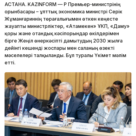
АСТАНА. KAZINFORM — ҚР Премьер-министрінің
орынбасары – ұлттық экономика министрі Серік
Жұманғариннің төрағалығымен өткен кеңесте
жауапты министрліктер, «Атамекен» ҰКП, «Даму»
қоры және отандық кәсіпорындар өкілдерімен
бірге Жеңіл өнеркәсіпті дамытудың 2030 жылға
дейінгі кешенді жоспары мен саланың өзекті
мәселелері талқыланды. Бұл туралы Үкімет мәлім
етті.