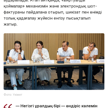
аударылады. Атап айтқанда, «виртуалды
қоймалар» механизмін және электрондық шот-
фактураны пайдалана отырып, шикізат пен өнімді
толық қадағалау жүйесін енгізу пысықталып
жатыр.
Фото: Үкімет
— Негізгі құралдың бірі — өндіріс көлемін