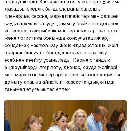
өндірушілерінің X көрмесін өткізу жөнінде ұсыныс
жасады. Іскерлік бағдарламаны салалық
пленарлық сессия, маркетплейстер мен бөлшек
сауда арқылы сатуды дамыту бойынша дөңгелек
үстелдер, тәжірибелік мастер-кластар, экспорт
және логистика бойынша консультациялар,
сондай-ақ Fashion Day және «Қазақстанның жеңіл
өнеркәсібінің үздік бренді» конкурсын өткізу
есебінен кеңейту ұсынылады. Көрме отандық
өндірушілерді ілгерілету, бизнес, сауда желілері
мен маркетплейстер арасындағы кооперацияны
дамыту алаңына айналып, қазақстандық өнімді
танымал етуге ықпал етпек.