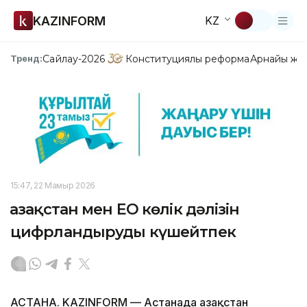
KAZINFORM
KZ
Сайлау-2026
Конституциялық реформа
Арнайы жо
Тренд:
15:47, 22 Мамыр 2026
Қазақстан мен ЕО көлік дәлізін
цифрландыруды күшейтпек
АСТАНА. KAZINFORM — Астанада Қазақстан