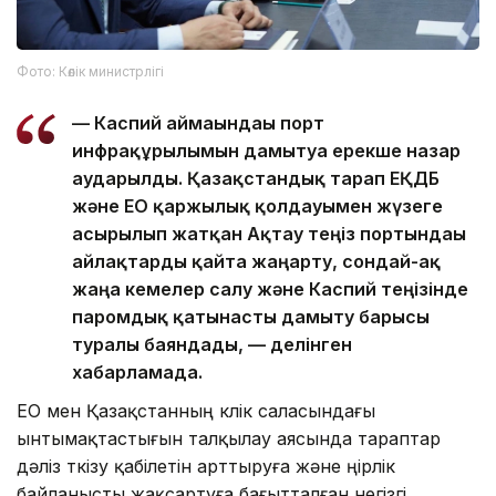
Фото: Көлік министрлігі
— Каспий аймағындағы порт
инфрақұрылымын дамытуға ерекше назар
аударылды. Қазақстандық тарап ЕҚДБ
және ЕО қаржылық қолдауымен жүзеге
асырылып жатқан Ақтау теңіз портындағы
айлақтарды қайта жаңарту, сондай-ақ
жаңа кемелер салу және Каспий теңізінде
паромдық қатынасты дамыту барысы
туралы баяндады, — делінген
хабарламада.
ЕО мен Қазақстанның көлік саласындағы
ынтымақтастығын талқылау аясында тараптар
дәліз өткізу қабілетін арттыруға және өңірлік
байланысты жақсартуға бағытталған негізгі