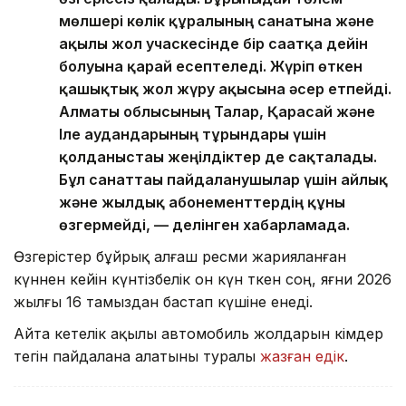
мөлшері көлік құралының санатына және
ақылы жол учаскесінде бір сағатқа дейін
болуына қарай есептеледі. Жүріп өткен
қашықтық жол жүру ақысына әсер етпейді.
Алматы облысының Талғар, Қарасай және
Іле аудандарының тұрғындары үшін
қолданыстағы жеңілдіктер де сақталады.
Бұл санаттағы пайдаланушылар үшін айлық
және жылдық абонементтердің құны
өзгермейді, — делінген хабарламада.
Өзгерістер бұйрық алғаш ресми жарияланған
күннен кейін күнтізбелік он күн өткен соң, яғни 2026
жылғы 16 тамыздан бастап күшіне енеді.
Айта кетелік ақылы автомобиль жолдарын кімдер
тегін пайдалана алатыны туралы
жазған едік
.