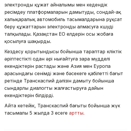
электронды құжат айналымы мен кедендік
ресімдеу платформаларын дамытуды, сондай-ақ
халықаралық автомобиль тасымалдарына рұқсат
беру құжаттарын электронды алмасуға көшуді
талқылады. Қазақстан ЕО елдерін осы жобаға
қосылуға шақырды.
Кездесу қорытындысы бойынша тараптар көліктік
әріптестікті одан әрі нығайтуға өзара мүдделі
екендіктерін растады және Азия мен Еуропа
арасындағы сенімді және бәсекеге қабілетті бағыт
ретінде Транскаспий дәлізін дамыту бойынша
сындарлы диалогты жалғастыруға дайын
екендіктерін білдірді.
Айта кетейік, Транскаспий бағыты бойынша жүк
тасымалы 5 жылда 3 есеге
артты.