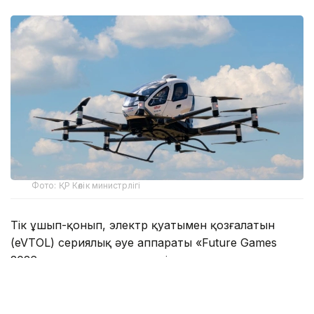
Фото: ҚР Көлік министрлігі
Тік ұшып-қонып, электр қуатымен қозғалатын
(eVTOL) сериялық әуе аппараты «Future Games
2026» халықаралық турнирі аясында елордадағы
арнайы рұқсат етілген аумақта сынақ ұшуын
орындады.