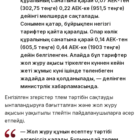
құралының санатына қарай 0,07 АЕК-тен
(302,75 теңге) 0,22 АЕК-ке (951,5 теңге)
дейінгі мөлшерде сақталады.
Сонымен қатар, бұйрықпен негізгі
тарифтер қайта қаралды. Олар көлік
құралының санатына қарай 0,14 АЕК-тен
(605,5 теңге) 0,44 АЕК-ке (1903 теңге)
дейін белгіленген. Алайда бұл тарифтер
жол жүру ақысы тіркелген күннен кейін
жеті жұмыс күні ішінде төленбеген
жағдайда ғана қолданылады, — делінген
министрлік хабарламасында.
Енгізілген өзгерістер төлем тәртібін сақтауды
ынталандыруға бағытталған және жол жүру
ақысын уақытылы төлейтін пайдаланушыларға әсер
етпейді.
— Жол жүру құнын есептеу тәртібі
өзгеріссіз қалады. Бұрынғыдай төлем