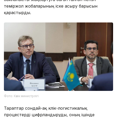
теміржол жобаларының іске асыру барысын
қарастырды.
Фото: Көлік министрлігі
Тараптар сондай-ақ көлік-логистикалық
процестерді цифрландыруды, оның ішінде