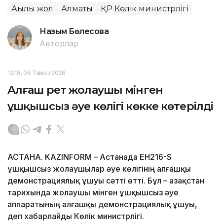
Ақылы жол
Алматы
ҚР Көлік министрлігі
Назым Бөлесова
Авторлар
12:18, 06 Тамыз 2026
Алғаш рет жолаушы мінген
ұшқышсыз әуе көлігі көкке көтерілді
АСТАНА. KAZINFORM – Астанада EH216-S
ұшқышсыз жолаушылар әуе көлігінің алғашқы
демонстрациялық ұшуы сәтті өтті. Бұл – Қазақстан
тарихында жолаушы мінген ұшқышсыз әуе
аппаратының алғашқы демонстрациялық ұшуы,
деп хабарлайды Көлік министрлігі.