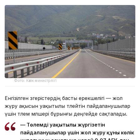
Фото: Көлік министрлігі
Енгізілген өзгерістердің басты ерекшелігі — жол
жүру ақысын уақытылы төлейтін пайдаланушылар
үшін төлем мөлшері бұрынғы деңгейде сақталады.
— Төлемді уақытылы жүргізетін
пайдаланушылар үшін жол жүру құны көлік