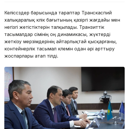
Келіссөздер барысында тараптар Транскаспий
халықаралық көлік бағытының қазіргі жағдайы мен
негізгі жетістіктерін талқылады. Транзиттік
тасымалдар өсімінің оң динамикасы, жүктерді
жеткізу мерзімдерінің айтарлықтай қысқарғаны,
контейнерлік тасымал көлемін одан әрі арттыру
жоспарлары атап өтілді.