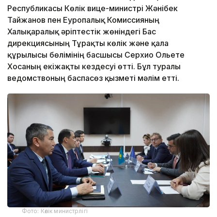
Республикасы Көлік вице-министрі Жәнібек
Тайжанов пен Еуропалық Комиссияның
Халықаралық әріптестік жөніндегі Бас
дирекциясының Тұрақты көлік және қала
құрылысы бөлімінің басшысы Серхио Ольете
Хосаның екіжақты кездесуі өтті. Бұл туралы
ведомствоның баспасөз қызметі мәлім етті.
Фото: Көлік министрлігі