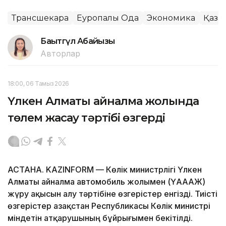
Трансшекара
Еуропалық Одақ
Экономика
Қазақ
Бақытгүл Абайқызы
Авторлар
18:00, 06 Тамыз 2026
Үлкен Алматы айналма жолында
төлем жасау тәртібі өзгерді
АСТАНА. KAZINFORM — Көлік министрлігі Үлкен
Алматы айналма автомобиль жолымен (ҮАААЖ)
жүру ақысын алу тәртібіне өзгерістер енгізді. Тиісті
өзгерістер Қазақстан Республикасы Көлік министрі
міндетін атқарушының бұйрығымен бекітілді.