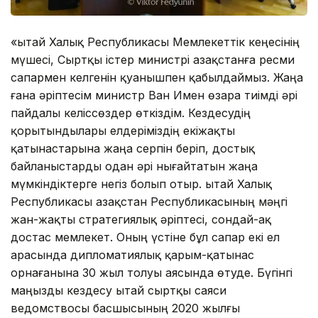
«Қытай Халық Республикасы Мемлекеттік кеңесінің
мүшесі, Сыртқы істер министрі Қазақстанға ресми
сапармен келгенін қуанышпен қабылдаймыз. Жаңа
ғана әріптесім министр Ван Имен өзара тиімді әрі
пайдалы келіссөздер өткіздім. Кездесудің
қорытындылары елдеріміздің екіжақты
қатынастарына жаңа серпін беріп, достық
байланыстарды одан әрі нығайтатын жаңа
мүмкіндіктерге негіз болып отыр. Қытай Халық
Республикасы Қазақстан Республикасының мәңгі
жан-жақты стратегиялық әріптесі, сондай-ақ
достас мемлекет. Оның үстіне бұл сапар екі ел
арасында дипломатиялық қарым-қатынас
орнағанына 30 жыл толуы аясында өтуде. Бүгінгі
маңызды кездесу Қытай сыртқы саяси
ведомствосы басшысының 2020 жылғы