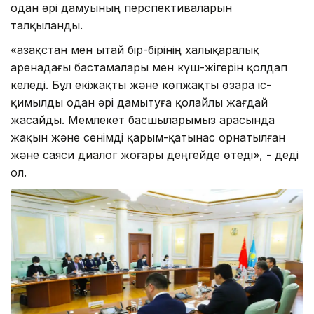
одан әрі дамуының перспективаларын
талқыланды.
«Қазақстан мен Қытай бір-бірінің халықаралық
аренадағы бастамалары мен күш-жігерін қолдап
келеді. Бұл екіжақты және көпжақты өзара іс-
қимылды одан әрі дамытуға қолайлы жағдай
жасайды. Мемлекет басшыларымыз арасында
жақын және сенімді қарым-қатынас орнатылған
және саяси диалог жоғары деңгейде өтеді», - деді
ол.