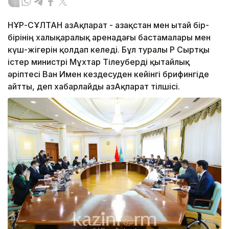
НҰР-СҰЛТАН ҚазАқпарат - Қазақстан мен Қытай бір-
бірінің халықаралық аренадағы бастамалары мен
күш-жігерін қолдап келеді. Бұл туралы ҚР Сыртқы
істер министрі Мұхтар Тілеуберді қытайлық
әріптесі Ван Имен кездесуден кейінгі брифингіде
айтты, деп хабарлайды ҚазАқпарат тілшісі.