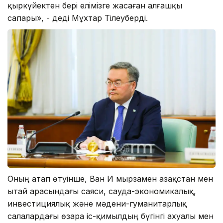
қыркүйектен бері елімізге жасаған алғашқы
сапары», - деді Мұхтар Тілеуберді.
Оның атап өтуінше, Ван И мырзамен Қазақстан мен
Қытай арасындағы саяси, сауда-экономикалық,
инвестициялық және мәдени-гуманитарлық
салалардағы өзара іс-қимылдың бүгінгі ахуалы мен