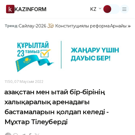
KAZINFORM
KZ
Сайлау-2026
Конституциялық реформа
Арнайы жо
Тренд:
11:50, 07 Маусым 2022
Қазақстан мен Қытай бір-бірінің
халықаралық аренадағы
бастамаларын қолдап келеді -
Мұхтар Тілеуберді