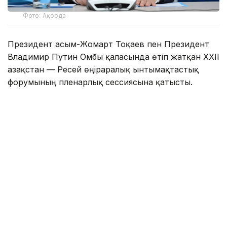
Фото: Ақорда
Президент Қасым-Жомарт Тоқаев пен Президент
Владимир Путин Омбы қаласында өтіп жатқан XXII
Қазақстан — Ресей өңіраралық ынтымақтастық
форумының пленарлық сессиясына қатысты.
Биылғы басқосу «Жаһандық логистика экожүйесін
қалыптастыру: Ресей-Қазақстан
ынтымақтастығының жаңа көкжиегі» тақырыбына
арналып отыр. Мемлекет басшысы, ең алдымен,
Ұлы Отан Соғысының ардагерлері, соның ішінде
әкесі Кемел Тоқаев туралы естеліктерді көздің
қарашығындай сақтағаны үшін Ресей Президенті
мен Омбы облысының басшылығына ризашылығын
білдірді. Майдангер Кемел Тоқаев Екінші Беларусь
майданының құрамында жүріп, Польша жерінде
алған ауыр жарақатынан кейін осы қалада