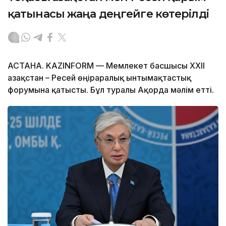
қатынасы жаңа деңгейге көтерілді
АСТАНА. KAZINFORM — Мемлекет басшысы XXII
Қазақстан – Ресей өңіраралық ынтымақтастық
форумына қатысты. Бұл туралы Ақорда мәлім етті.