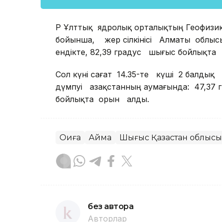
ҚР Ұлттық ядролық орталықтың Геофизи
бойынша, жер сілкінісі Алматы облысы
ендікте, 82,39 градус шығыс бойлықта 
Сол күні сағат 14.35-те күші 2 балдық 
дүмпуі Қазақстанның аумағында: 47,37 г
бойлықта орын алды.
Оқиға
Аймақ
Шығыс Қазақстан облысы
без автора
Авторлар