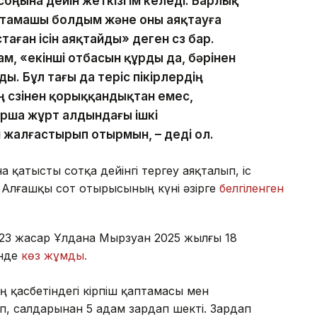
ны соңына дейін жеткізгім келеді. Барлық
бастамашы болдым және оны аяқтауға
стаған ісін аяқтайды» деген сөз бар.
ам, «екінші отбасын құрды да, бәрінен
ы. Бұл тағы да теріс пікірлердің
нің сөзінен қорыққандықтан емес,
рша жұрт алдындағы ішкі
н жалғастырып отырмын, – деді ол.
 қатысты сотқа дейінгі тергеу аяқталып, іс
 Алғашқы сот отырысының күні әзірге
белгіленген
23 жасар Ұлдана Мырзуан 2025 жылғы 18
інде
көз жұмды.
ң қасбетіндегі кірпіш қаптамасы мен
п, салдарынан 5 адам зардап шекті. Зардап