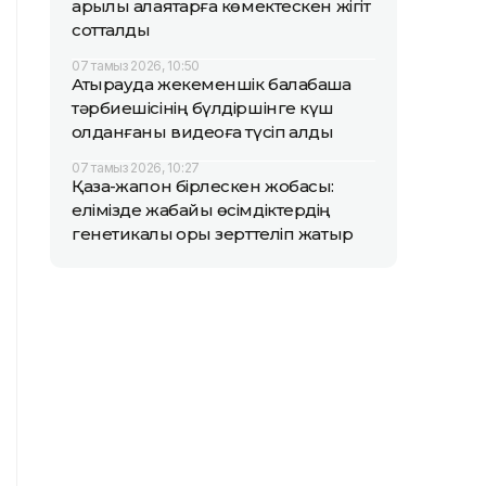
арқылы алаяқтарға көмектескен жігіт
сотталды
07 тамыз 2026, 10:50
Атырауда жекеменшік балабақша
тәрбиешісінің бүлдіршінге күш
қолданғаны видеоға түсіп қалды
07 тамыз 2026, 10:27
Қазақ-жапон бірлескен жобасы:
елімізде жабайы өсімдіктердің
генетикалық қоры зерттеліп жатыр