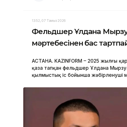
13:52, 07 Тамыз 2026
Фельдшер Ұлдана Мырзуа
мәртебесінен бас тартп
АСТАНА. KAZINFORM – 2025 жылғы қар
қаза тапқан фельдшер Ұлдана Мырзуа
қылмыстық іс бойынша жәбірленуші м