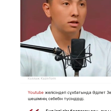
Коллаж: Kazinform
Youtube
желісіндегі сұхбатында Әділет З
шешімінің себебін түсіндірді.