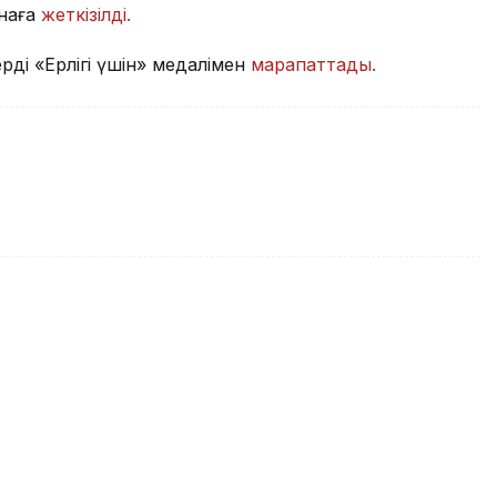
анаға
жеткізілді.
ді «Ерлігі үшін» медалімен
марапаттады.
нның өліміне қатысты іс