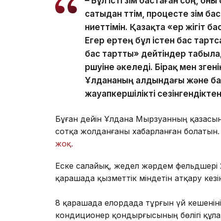
– Бұл істі өзім бастаған соң, о
сатыдан өттім, процесте өзім 
ниеттімін. Қазақта «ер жігіт ба
Егер ертең бұл істен бас тартс
бас тартты» дейтіндер табылад
өршуіне әкеледі. Бірақ мен өзге
Ұлдананың алдындағы және ба
жауапкершілікті сезінгендікте
Бұған дейін Ұлдана Мырзуанның қазасына
сотқа жолданғаны хабарланған болатын.
жоқ.
Еске салайық, жедел жәрдем фельдшері 
қарашада қызметтік міндетін атқару кез
8 қарашада елордада тұрғын үй кешеніні
кондиционер қондырғысының бөлігі құла