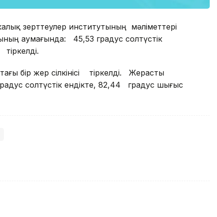
калық зерттеулер институтының мәліметтері
ның аумағында: 45,53 градус солтүстік
тіркелді.
тағы бір жер сілкінісі тіркелді. Жерасты
радус солтүстік ендікте, 82,44 градус шығыс