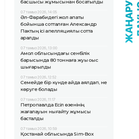
басшысы жұмысынан босатылды
07 тамыз 2026, 14:05
Әл-Фарабидегі жол апаты
бойынша сотталған Александр
Пактың ісі апелляциялық сотта
қаралды
07 тамыз 2026, 13:00
Ақмол облысындағы сенбілік
барысында 80 тоннаға жуық қоқыс
шығарылды
07 тамыз 2026, 12:52
Семейде бір күнде қайда аялдап, не
көруге болады
07 тамыз 2026, 11:17
Петропавлда Есіл өзенінің
жағалауын нығайту жұмысы
басталды
07 тамыз 2026, 10:59
Қостанай облысында Sim-Box