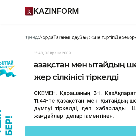
KAZINFORM
Ақорда
Тағайындау
Заң және тәртіп
Дерекқор
Тренд:
15:48, 03 Қараша 2009
Қазақстан мен Қытайдың 
жер сілкінісі тіркелді
ӨСКЕМЕН. Қарашаның 3-і. ҚазАқпарат
11.44-те Қазақстан мен Қытайды
дүмпуі тіркелді, деп хабарлады 
жағдайлар департаментінен.