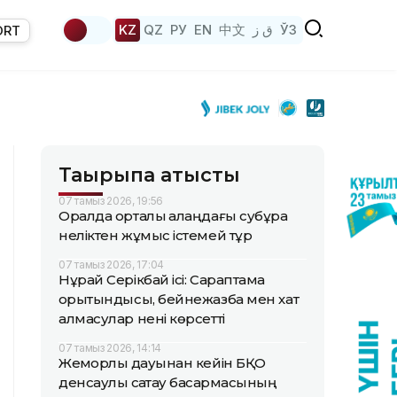
KZ
QZ
РУ
EN
中文
ق ز
ЎЗ
ORT
Тақырыпқа қатысты
07 тамыз 2026, 19:56
Оралда орталық алаңдағы субұрқақ
неліктен жұмыс істемей тұр
07 тамыз 2026, 17:04
Нұрай Серікбай ісі: Сараптама
қорытындысы, бейнежазба мен хат
алмасулар нені көрсетті
07 тамыз 2026, 14:14
Жемқорлық дауынан кейін БҚО
денсаулық сақтау басқармасының