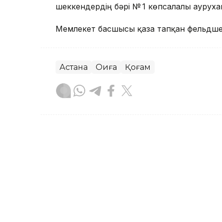
шеккендердің бәрі № 1 көпсалалы аурух
Мемлекет басшысы қаза тапқан фельдшер
Астана
Оқиға
Қоғам
Айжан Серікжанқызы
Авторлар
12:36, 07 Тамыз 2026
Фельдшер Ұлдана Мырзуа