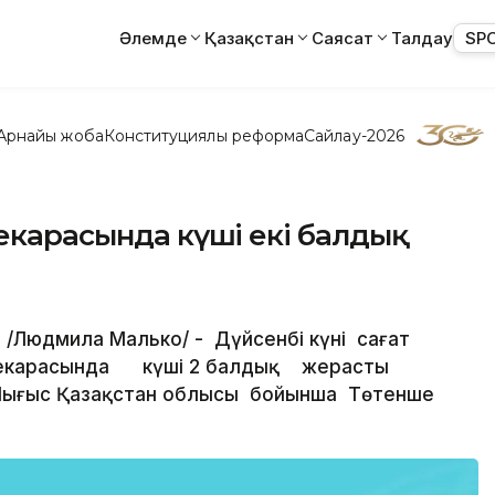
Әлемде
Қазақстан
Саясат
Талдау
SP
Арнайы жоба
Конституциялық реформа
Сайлау-2026
шекарасында күші екі балдық
 /Людмила Малько/ - Дүйсенбі күні сағат
ң шекарасында күші 2 балдық жерасты
Шығыс Қазақстан облысы бойынша Төтенше