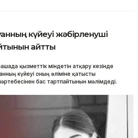
нның күйеуі жәбірленуші
айтынын айтты
ашада қызметтік міндетін атқару кезінде
нның күйеуі оның өліміне қатысты
әртебесінен бас тартпайтынын мәлімдеді.