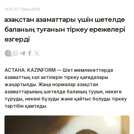
19:10, 07 Тамыз 2026
Қазақстан азаматтары үшін шетелде
баланың туғанын тіркеу ережелері
өзгерді
АСТАНА. KAZINFORM — Шет мемлекеттерде
азаматтық хал актілерін тіркеу қағидалары
жаңартылды. Жаңа нормалар Қазақстан
азаматтарының шетелде баланың тууын, некеге
тұруды, некені бұзуды және қайтыс болуды тіркеу
тәртібін қамтиды.