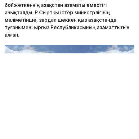
бойжеткеннің Қазақстан азаматы еместігі
анықталды. ҚР Сыртқы істер министрлігінің
мәліметінше, зардап шеккен қыз Қазақстанда
туғанымен, Қырғыз Республикасының азаматтығын
алған.
Фото: СІМ