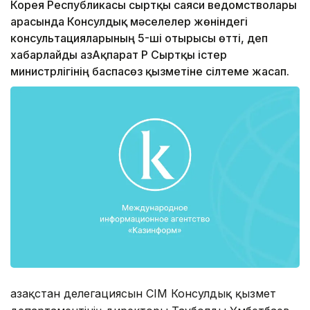
Корея Республикасы сыртқы саяси ведомстволары
арасында Консулдық мәселелер жөніндегі
консультацияларының 5-ші отырысы өтті, деп
хабарлайды ҚазАқпарат ҚР Сыртқы істер
министрлігінің баспасөз қызметіне сілтеме жасап.
Қазақстан делегациясын СІМ Консулдық қызмет