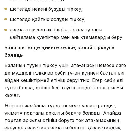
шетелде некені бұзуды тіркеу;
шетелде қайтыс болуды тіркеу;
азаматтық хал актілерін тіркеу туралы
қайталама куәліктер мен анықтамаларды беру.
Бала шетелде дүниеге келсе
, қалай тіркеуге
болады
Баланың тууын тіркеу үшін ата-анасы немесе өзге
де мүдделі тұлғалар сәби туған күннен бастап екі
айдан кешіктірмей өтініш беруі тиіс. Егер сәби өлі
туған болса, өтініш бес тәулік ішінде тапсырылуы
қажет.
Өтінішті жазбаша түрде немесе «электрондық
үкімет» порталы арқылы беруге болады. Алайда
портал арқылы өтініш беруге тек ата-анасының
екеуі де Қазақстан азаматы болып, қазақстандық