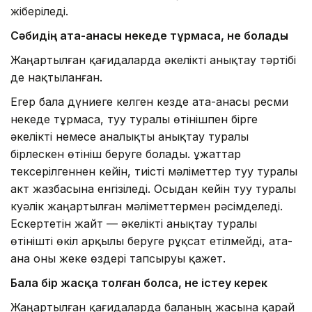
жіберіледі.
Сәбидің
ата-анасы некеде тұрмаса
, не болады
Жаңартылған қағидаларда әкелікті анықтау тәртібі
де нақтыланған.
Егер бала дүниеге келген кезде ата-анасы ресми
некеде тұрмаса, туу туралы өтінішпен бірге
әкелікті немесе аналықты анықтау туралы
бірлескен өтініш беруге болады. Құжаттар
тексерілгеннен кейін, тиісті мәліметтер туу туралы
акт жазбасына енгізіледі. Осыдан кейін туу туралы
куәлік жаңартылған мәліметтермен рәсімделеді.
Ескертетін жайт — әкелікті анықтау туралы
өтінішті өкіл арқылы беруге рұқсат етілмейді, ата-
ана оны жеке өздері тапсыруы қажет.
Бала бір жасқа толған болса
, не істеу керек
Жаңартылған қағидаларда баланың жасына қарай