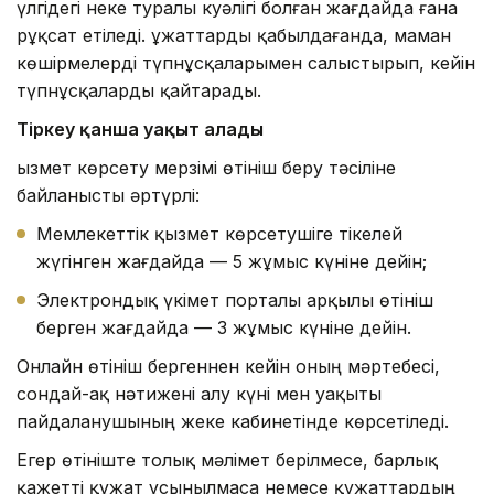
үлгідегі неке туралы куәлігі болған жағдайда ғана
рұқсат етіледі. Құжаттарды қабылдағанда, маман
көшірмелерді түпнұсқаларымен салыстырып, кейін
түпнұсқаларды қайтарады.
Тіркеу қанша уақыт алады
Қызмет көрсету мерзімі өтініш беру тәсіліне
байланысты әртүрлі:
Мемлекеттік қызмет көрсетушіге тікелей
жүгінген жағдайда — 5 жұмыс күніне дейін;
Электрондық үкімет порталы арқылы өтініш
берген жағдайда — 3 жұмыс күніне дейін.
Онлайн өтініш бергеннен кейін оның мәртебесі,
сондай-ақ нәтижені алу күні мен уақыты
пайдаланушының жеке кабинетінде көрсетіледі.
Егер өтініште толық мәлімет берілмесе, барлық
қажетті құжат ұсынылмаса немесе құжаттардың