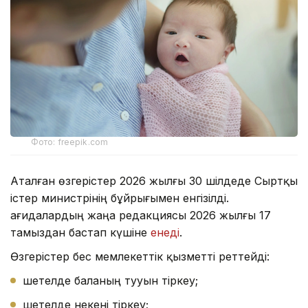
Фото: freepik.com
Аталған өзгерістер 2026 жылғы 30 шілдеде Сыртқы
істер министрінің бұйрығымен енгізілді.
Қағидалардың жаңа редакциясы 2026 жылғы 17
тамыздан бастап күшіне
енеді
.
Өзгерістер бес мемлекеттік қызметті реттейді:
шетелде баланың тууын тіркеу;
шетелде некені тіркеу;