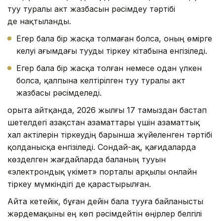
туу туралы акт жазбасын рәсімдеу тәртібі
де нақтыланды.
Егер бала бір жасқа толмаған болса, оның өмірге
келуі ағымдағы тууды тіркеу кітабына енгізіледі.
Егер бала бір жасқа толған немесе одан үлкен
болса, қалпына келтірілген туу туралы акт
жазбасы рәсімделеді.
Қорыта айтқанда, 2026 жылғы 17 тамыздан бастап
шетелдегі Қазақстан азаматтары үшін азаматтық
хал актілерін тіркеудің барынша жүйеленген тәртібі
қолданысқа енгізіледі. Сондай-ақ, қағидаларда
көзделген жағдайларда баланың тууын
«электрондық үкімет» порталы арқылы онлайн
тіркеу мүмкіндігі де қарастырылған.
Айта кетейік, бұған дейін бала тууға байланысты
жәрдемақыны ең көп рәсімдейтін өңірлер белгілі