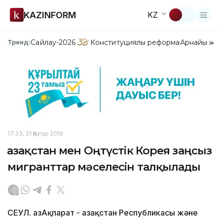
KAZINFORM
KZ
Сайлау-2026
Конституциялық реформа
Арнайы жо
Тренд:
17:33, 31 Қаңтар 2019
Қазақстан мен Оңтүстік Корея заңсыз
мигранттар мәселесін талқылады
СЕУЛ. ҚазАқпарат - Қазақстан Республикасы және