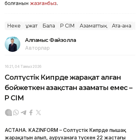
болғанын
жазғанбыз
.
Неке
Құжат
Бала
ҚР СІМ
Азаматтық
Ата-ана
О
Алпамыс Файзолла
Авторлар
16:21, 04 Тамыз 2026
Солтүстік Кипрде жарақат алған
бойжеткен Қазақстан азаматы емес –
ҚР СІМ
АСТАНА. KAZINFORM – Солтүстік Кипрде пышақ
жарақатын алып, ауруханаға түскен 22 жастағы