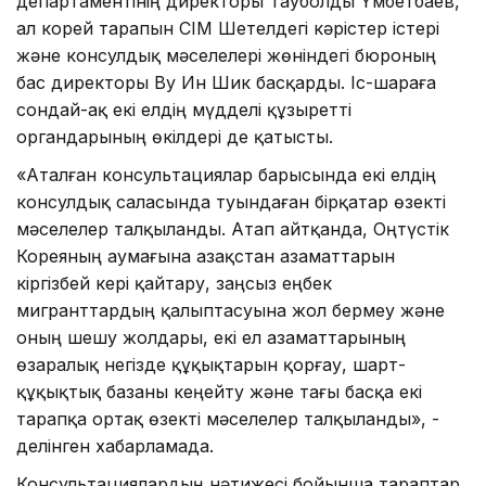
департаментінің директоры Тауболды Үмбетбаев,
ал корей тарапын СІМ Шетелдегі кәрістер істері
және консулдық мәселелері жөніндегі бюроның
бас директоры Ву Ин Шик басқарды. Іс-шараға
сондай-ақ екі елдің мүдделі құзыретті
органдарының өкілдері де қатысты.
«Аталған консультациялар барысында екі елдің
консулдық саласында туындаған бірқатар өзекті
мәселелер талқыланды. Атап айтқанда, Оңтүстік
Кореяның аумағына Қазақстан азаматтарын
кіргізбей кері қайтару, заңсыз еңбек
мигранттардың қалыптасуына жол бермеу және
оның шешу жолдары, екі ел азаматтарының
өзаралық негізде құқықтарын қорғау, шарт-
құқықтық базаны кеңейту және тағы басқа екі
тарапқа ортақ өзекті мәселелер талқыланды», -
делінген хабарламада.
Консультациялардың нәтижесі бойынша тараптар