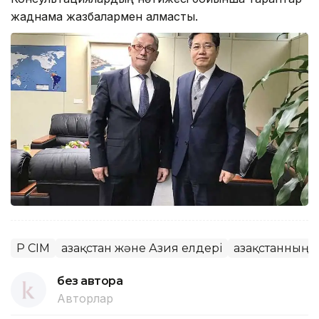
жаднама жазбалармен алмасты.
ҚР СІМ
Қазақстан және Азия елдері
Қазақстанның 
без автора
Авторлар