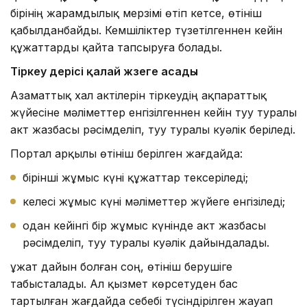
бірінің жарамдылық мерзімі өтіп кетсе, өтініш
қабылданбайды. Кемшіліктер түзетілгеннен кейін
құжаттарды қайта тапсыруға болады.
Тірке
у үдерісі қалай жүзеге асады
Азаматтық хал актілерін тіркеудің ақпараттық
жүйесіне мәліметтер енгізілгеннен кейін туу туралы
акт жазбасы рәсімделіп, туу туралы куәлік беріледі.
Портал арқылы өтініш берілген жағдайда:
бірінші жұмыс күні құжаттар тексеріледі;
келесі жұмыс күні мәліметтер жүйеге енгізіледі;
одан кейінгі бір жұмыс күнінде акт жазбасы
рәсімделіп, туу туралы куәлік дайындалады.
Құжат дайын болған соң, өтініш берушіге
табысталады. Ал қызмет көрсетуден бас
тартылған жағдайда себебі түсіндірілген жауап