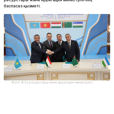
баспасөз қызметі.
Фото: ҚР Су ресурстары және ирригация министрлігі
Іс-шараға ҚР Су ресурстары және ирригация
министрі Нұржан Нұржігітов, Тәжікстан
Республикасының Энергетика және су ресурстары