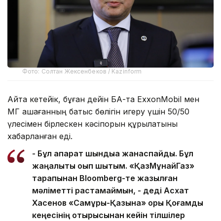
Фото: Солтан Жексенбеков / Kazinform
Айта кетейік, бұған дейін БАҚ-та ExxonMobil мен
ҚМГ Қашағанның батыс бөлігін игеру үшін 50/50
үлесімен бірлескен кәсіпорын құрылатыны
хабарланған еді.
- Бұл ақпарат шындыққа жанаспайды. Бұл
жаңалықты оқып шықтым. «ҚазМұнайГаз»
тарапынан Bloomberg-те жазылған
мәліметті растамаймын, - деді Асхат
Хасенов «Самұрық-Қазына» қоры Қоғамдық
кеңесінің отырысынан кейін тілшілер