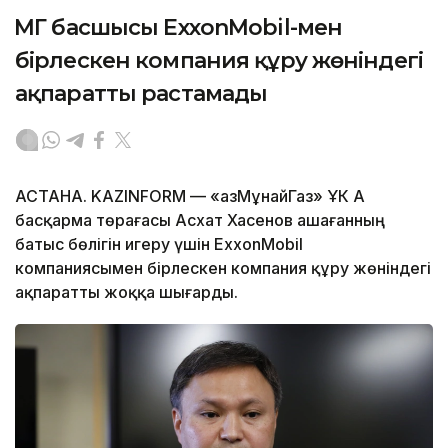
ҚМГ басшысы ExxonMobil-мен
бірлескен компания құру жөніндегі
ақпаратты растамады
АСТАНА. KAZINFORM — «ҚазМұнайГаз» ҰК АҚ
басқарма төрағасы Асхат Хасенов Қашағанның
батыс бөлігін игеру үшін ExxonMobil
компаниясымен бірлескен компания құру жөніндегі
ақпаратты жоққа шығарды.