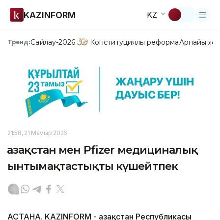
KAZINFORM
KZ
Сайлау-2026
Конституциялық реформа
Арнайы жо
Тренд:
21:58, 21 Мамыр 2026
Қазақстан мен Pfizer медициналық
ынтымақтастықты күшейтпек
АСТАНА. KAZINFORM - Қазақстан Республикасы