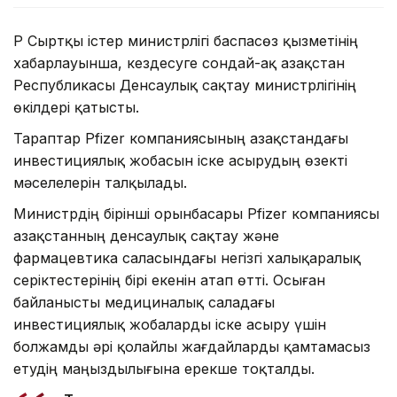
ҚР Сыртқы істер министрлігі баспасөз қызметінің
хабарлауынша, кездесуге сондай-ақ Қазақстан
Республикасы Денсаулық сақтау министрлігінің
өкілдері қатысты.
Тараптар Pfizer компаниясының Қазақстандағы
инвестициялық жобасын іске асырудың өзекті
мәселелерін талқылады.
Министрдің бірінші орынбасары Pfizer компаниясы
Қазақстанның денсаулық сақтау және
фармацевтика саласындағы негізгі халықаралық
серіктестерінің бірі екенін атап өтті. Осыған
байланысты медициналық саладағы
инвестициялық жобаларды іске асыру үшін
болжамды әрі қолайлы жағдайларды қамтамасыз
етудің маңыздылығына ерекше тоқталды.