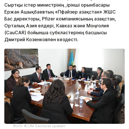
Сыртқы істер министрінің ,ірінші орынбасары
Ержан Ашықбаевтың «Пфайзер Қазақстан» ЖШС
Бас директоры, Pfizer компаниясының Қазақстан,
Орталық Азия елдері, Кавказ және Моңғолия
(CauCAR) бойынша субкластерінің басшысы
Дмитрий Козенковпен кездесті.
Фото: ҚР СІМ баспасөз қызметі