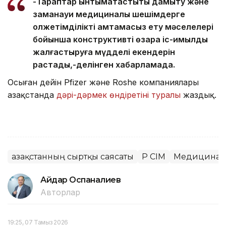
-Тараптар ынтымақтастықты дамыту және
заманауи медициналық шешімдерге
қолжетімділікті қамтамасыз ету мәселелері
бойынша конструктивті өзара іс-қимылды
жалғастыруға мүдделі екендерін
растады,-делінген хабарламада.
Осыған дейін Pfizer және Roshe компаниялары
Қазақстанда
дәрі-дәрмек өндіретіні туралы
жаздық.
Қазақстанның сыртқы саясаты
ҚР СІМ
Медицина
Айдар Оспаналиев
Авторлар
19:25, 07 Тамыз 2026