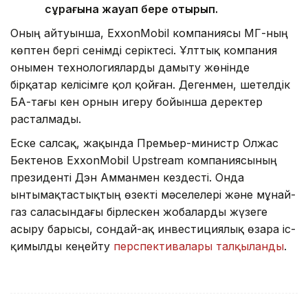
сұрағына жауап бере отырып.
Оның айтуынша, ExxonMobil компаниясы ҚМГ-ның
көптен бергі сенімді серіктесі. Ұлттық компания
онымен технологияларды дамыту жөнінде
бірқатар келісімге қол қойған. Дегенмен, шетелдік
БАҚ-тағы кен орнын игеру бойынша деректер
расталмады.
Еске салсақ, жақында Премьер-министр Олжас
Бектенов ExxonMobil Upstream компаниясының
президенті Дэн Амманмен кездесті. Онда
ынтымақтастықтың өзекті мәселелері және мұнай-
газ саласындағы бірлескен жобаларды жүзеге
асыру барысы, сондай-ақ инвестициялық өзара іс-
қимылды кеңейту
перспективалары талқыланды
.