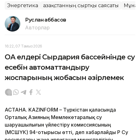
Энергетика
Қазақстанның сыртқы саясаты
Мұна
Руслан Ғаббасов
Авторлар
16:22, 07 Тамыз 2026
ОА елдері Сырдария бассейнінде су
есебін автоматтандыру
жоспарының жобасын әзірлемек
АСТАНА. KAZINFORM – Түркістан қаласында
Орталық Азияның Мемлекетаралық су
шаруашылығын үйлестіру комиссиясының
(МСШҮК) 94-отырысы өтті, деп хабарлайды ҚР Су
ресурстары және ирригация министрлігінің