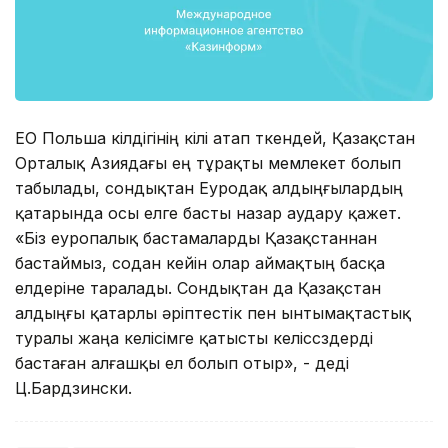
ЕО Польша өкілдігінің өкілі атап өткендей, Қазақстан
Орталық Азиядағы ең тұрақты мемлекет болып
табылады, сондықтан Еуродақ алдыңғылардың
қатарында осы елге басты назар аудару қажет.
«Біз еуропалық бастамаларды Қазақстаннан
бастаймыз, содан кейін олар аймақтың басқа
елдеріне таралады. Сондықтан да Қазақстан
алдыңғы қатарлы әріптестік пен ынтымақтастық
туралы жаңа келісімге қатысты келіссөздерді
бастаған алғашқы ел болып отыр», - деді
Ц.Бардзински.