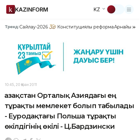
KAZINFORM
KZ
Сайлау-2026
Конституциялық реформа
Арнайы жо
Тренд:
10:45, 20 Қазан 2011
Қазақстан Орталық Азиядағы ең
тұрақты мемлекет болып табылады
- Еуродақтағы Польша тұрақты
өкілдігінің өкілі - Ц.Бардзински