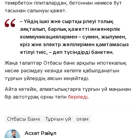
темірбетон плиталардан, бетоннан немесе бут
тасынан салынуы қажет.
– Үйдің ішкі және сыртқы әрлеуі толық
аяқталып, барлық қажетті инженерлік
коммуникациялармен – сумен, жылумен,
кәріз және электр желілерімен қамтамасыз
етілуі тиіс, – деп түсіндірді банктен.
Жаңа талаптар Отбасы банк арқылы ипотекалық
несие рәсімдеу кезінде кепілге қабылданатын
тұрғын үйлердің аясын кеңейтеді.
Айта кетейік, алматылықтарға тұрғын үй маңынан
бір автотұрақ орны тегін
беріледі
.
Отбасы Банк
Тұрғын үй
Қоғам
Асхат Райқұл