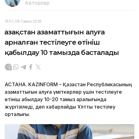
Авторлар
15:57, 08 Тамыз 2026
Қазақстан азаматтығын алуға
арналған тестілеуге өтініш
қабылдау 10 тамызда басталады
АСТАНА. KAZINFORM – Қазақстан Республикасының
азаматтығын алуға үміткерлер үшін тестілеуге
өтініш қабылдау 10-20 тамыз аралығында
жүргізіледі, деп хабарлайды Ұлттық тестілеу
орталығы.