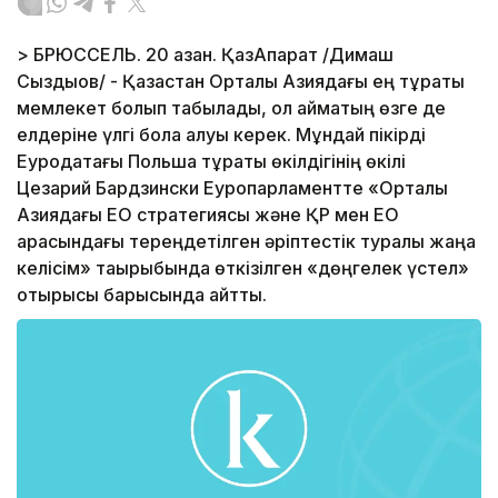
> БРЮССЕЛЬ. 20 қазан. ҚазАқпарат /Димаш
Сыздықов/ - Қазақстан Орталық Азиядағы ең тұрақты
мемлекет болып табылады, ол аймақтың өзге де
елдеріне үлгі бола алуы керек. Мұндай пікірді
Еуродақтағы Польша тұрақты өкілдігінің өкілі
Цезарий Бардзински Еуропарламентте «Орталық
Азиядағы ЕО стратегиясы және ҚР мен ЕО
арасындағы тереңдетілген әріптестік туралы жаңа
келісім» тақырыбында өткізілген «дөңгелек үстел»
отырысы барысында айтты.