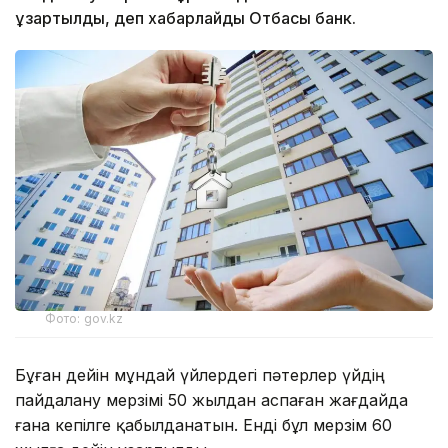
ұзартылды, деп хабарлайды Отбасы банк.
Фото: gov.kz
Бұған дейін мұндай үйлердегі пәтерлер үйдің
пайдалану мерзімі 50 жылдан аспаған жағдайда
ғана кепілге қабылданатын. Енді бұл мерзім 60