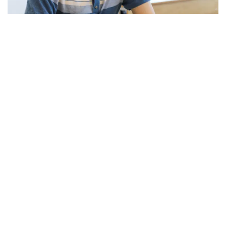
Фото: Виктор Федюнин/ Kazinform
Өтінішті Ұлттық тестілеу орталығының
app.testcenter.kz сайты немесе UTO мобильді
қосымшасы арқылы беруге болады. Тестілеу 22
тамызда өтеді.
– Тестілеу үш бөлімнен тұрады: қазақ тілі
бойынша 30 тапсырма, Қазақстан
Республикасы Конституциясының негіздері
бойынша 40 тапсырма және Қазақстан