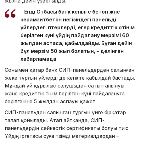
жылға дейін ұзартылды.
– Енді Отбасы банк кепілге бетон және
керамзитбетон негізіндегі панельді
үйлердегі пәтерлерді, егер кредиттік өтінім
берілген күні үйдің пайдалану мерзімі 60
жылдан аспаса, қабылдайды. Бұған дейін
бұл мерзім 50 жыл болатын, – делінген
хабарламада.
Сонымен қатар банк СИП-панельдерден салынған
жеке тұрғын үйлерді де кепілге қабылдай бастады.
Мұндай үй құрылыс салушыдан сатып алынуы
және кредиттік өтінім берілген күні пайдалануға
берілгеніне 5 жылдан аспауы қажет.
СИП-панельден салынған тұрғын үйге бірқатар
талап қойылады. Атап айтқанда, СИП-
панельдердің сәйкестік сертификаты болуы тиіс.
Үйдің іргетасы суға төзімді материалдардан –