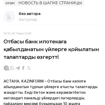
Қоғам
НОВОСТЬ В ШАПКЕ СТРАНИЦЫ
без автора
Авторлар
16:19, 08 Тамыз 2026
Отбасы банк ипотекаға
қабылданатын үйлерге қойылатын
талаптарды өзгертті
АСТАНА. KAZINFORM – Отбасы банк кепілге
қабылданатын тұрғын үйлерге қатысты талаптарды
жаңартты. Енді бетон және керамзитбетон
негізіндегі панельді үйлердегі пәтерлердің
пайдалану мерзімі бұрынғыдан 10 жылға