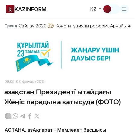
KAZINFORM
KZ
Сайлау-2026
Конституциялық реформа
Арнайы жо
Тренд:
08:05, 03 Қыркүйек 2015
Қазақстан Президенті Қытайдағы
Жеңіс парадына қатысуда (ФОТО)
АСТАНА. ҚазАқпарат - Мемлекет басшысы