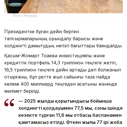
Фото: Ақорда
Президентке бұған дейін берген
тапсырмаларының орындалу барысы және
холдингті дамытудың негізгі бағыттары баяндалды.
Қасым-Жомарт Тоқаевқа инвестициялық және
кредиттік портфель 14,3 триллион теңгеге жетіп,
16,5 триллион теңгеге дейін артады деп болжанып
отырғаны, бұл ретте жыл сайынғы таза пайда
көлемі 400 миллиард теңгеден асатыны жөнінде
мәлімет берілді.
— 2025 жылдың қорытындысы бойынша
холдингтің қолдауымен 77,5 мың, соның ішінде
кезекте тұрған 11,6 мың отбасы баспанамен
қамтамасыз етілді. Өткен жылы 77 ірі жоба