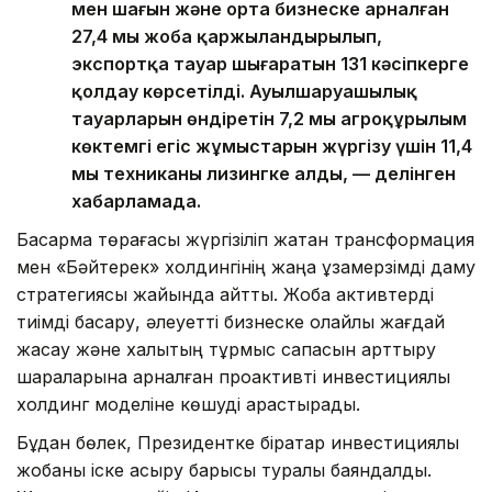
мен шағын және орта бизнеске арналған
27,4 мың жоба қаржыландырылып,
экспортқа тауар шығаратын 131 кәсіпкерге
қолдау көрсетілді. Ауылшаруашылық
тауарларын өндіретін 7,2 мың агроқұрылым
көктемгі егіс жұмыстарын жүргізу үшін 11,4
мың техниканы лизингке алды, — делінген
хабарламада.
Басқарма төрағасы жүргізіліп жатқан трансформация
мен «Бәйтерек» холдингінің жаңа ұзақмерзімді даму
стратегиясы жайында айтты. Жоба активтерді
тиімді басқару, әлеуетті бизнеске қолайлы жағдай
жасау және халықтың тұрмыс сапасын арттыру
шараларына арналған проактивті инвестициялық
холдинг моделіне көшуді қарастырады.
Бұдан бөлек, Президентке бірқатар инвестициялық
жобаны іске асыру барысы туралы баяндалды.