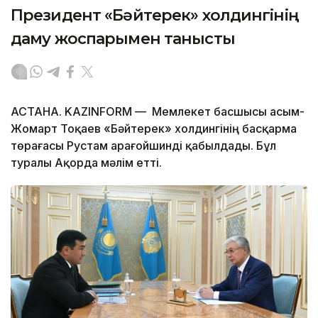
Президент «Бәйтерек» холдингінің
даму жоспарымен танысты
АСТАНА. KAZINFORM — Мемлекет басшысы Қасым-
Жомарт Тоқаев «Бәйтерек» холдингінің басқарма
төрағасы Рустам Қарағойшинді қабылдады. Бұл
туралы Ақорда мәлім етті.