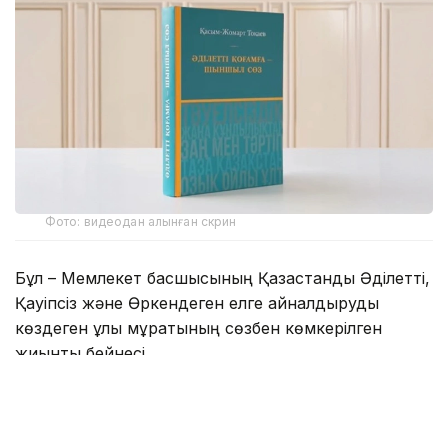
Фото: видеодан алынған скрин
Бұл – Мемлекет басшысының Қазақстанды Әділетті,
Қауіпсіз және Өркендеген елге айналдыруды
көздеген ұлы мұратының сөзбен көмкерілген
жиынтық бейнесі.
– Құрметті достар! Сөз қадірін түсінетін,
көкірегі ояу, зерделі қауымға айтар
жаңалығымыз бар. «Әділетті қоғамға –