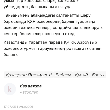
үкіметтер көшбасшылары, халықаралық
ұйымдардың басшылары қатысуда.
Тяньаньмэнь алаңындағы салтанатты шеру
барысында ҚХР әскерлердің барлық түрі, жаңа
әскери техника үлгілері, сондай-ақ шетелдік қарулы
күштер бөлімшелері сап түзеп өтеді.
Қазақстандық тараптан парадқа ҚР ҚК Аэроұтқыр
әскерлері құрметті қарауылының ротасы қатысатын
болады.
Қазақстан Президенті
Елбасы
Қытай
Басты ж
без автора
Авторлар
17:07, 05 Тамыз 2026