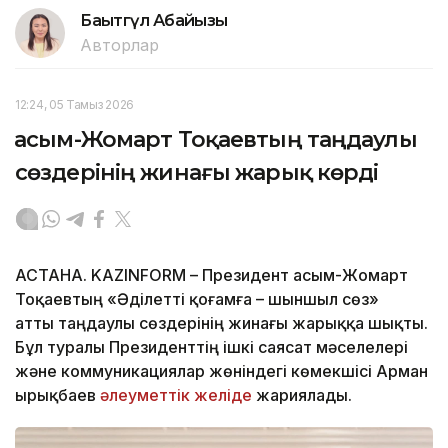
Бақытгүл Абайқызы
Авторлар
12:24, 05 Тамыз 2026
Қасым-Жомарт Тоқаевтың таңдаулы
сөздерінің жинағы жарық көрді
АСТАНА. KAZINFORM – Президент Қасым-Жомарт
Тоқаевтың «Әділетті қоғамға – шыншыл сөз»
атты таңдаулы сөздерінің жинағы жарыққа шықты.
Бұл туралы Президенттің ішкі саясат мәселелері
және коммуникациялар жөніндегі көмекшісі Арман
Қырықбаев
әлеуметтік желіде
жариялады.