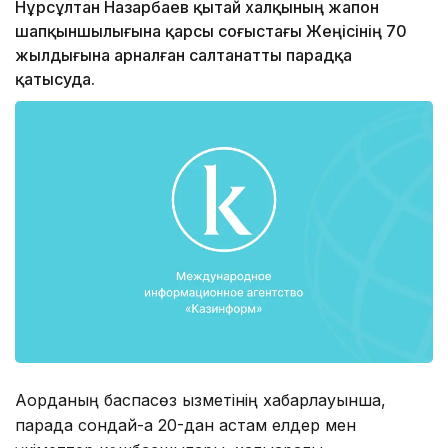
Нұрсұлтан Назарбаев қытай халқының жапон
шапқыншылығына қарсы соғыстағы Жеңісінің 70
жылдығына арналған салтанатты парадқа
қатысуда.
Ақорданың баспасөз қызметінің хабарлауынша,
парадқа сондай-ақ 20-дан астам елдер мен