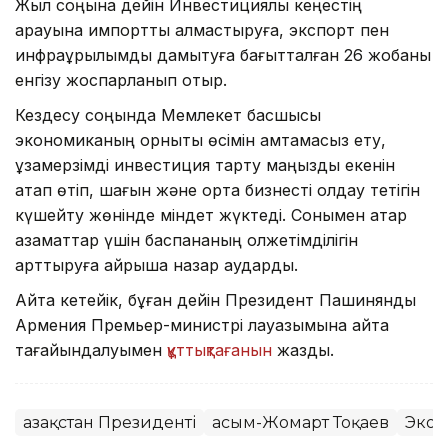
Жыл соңына дейін Инвестициялық кеңестің
қарауына импортты алмастыруға, экспорт пен
инфрақұрылымды дамытуға бағытталған 26 жобаны
енгізу жоспарланып отыр.
Кездесу соңында Мемлекет басшысы
экономиканың орнықты өсімін қамтамасыз ету,
ұзақмерзімді инвестиция тарту маңызды екенін
атап өтіп, шағын және орта бизнесті қолдау тетігін
күшейту жөнінде міндет жүктеді. Сонымен қатар
азаматтар үшін баспананың қолжетімділігін
арттыруға айрықша назар аударды.
Айта кетейік, бұған дейін Президент Пашинянды
Армения Премьер-министрі лауазымына қайта
тағайындалуымен
құттықтағанын
жаздық.
Қазақстан Президенті
Қасым-Жомарт Тоқаев
Экон