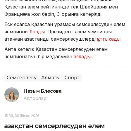
Қазақстан әлем рейтингінде тек Швейцария мен
Францияға жол беріп, 3-орынға көтерілді.
Еск есалсақ Қазақстан құрамасы семсерлесуден әлем
чемпионы
болды
. Президент әлем чемпионы
атанған қазақстандық семсерлесушілерді
құттықтады
.
Айта кетелік Қазақстан семсерлесуден әлем
чемпионатын бір медальмен
аяқтады
.
Семсерлесу
Алматы
Спорт
Назым Бөлесова
Авторлар
15:39, 30 Шілде 2026
Қазақстан семсерлесуден әлем