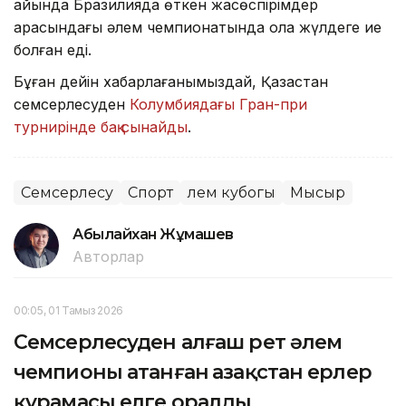
айында Бразилияда өткен жасөспірімдер
арасындағы әлем чемпионатында қола жүлдеге ие
болған еді.
Бұған дейін хабарлағанымыздай, Қазақстан
семсерлесуден
Колумбиядағы Гран-при
турнирінде бақ сынайды
.
Семсерлесу
Спорт
әлем кубогы
Мысыр
Абылайхан Жұмашев
Авторлар
00:05, 01 Тамыз 2026
Семсерлесуден алғаш рет әлем
чемпионы атанған Қазақстан ерлер
құрамасы елге оралды