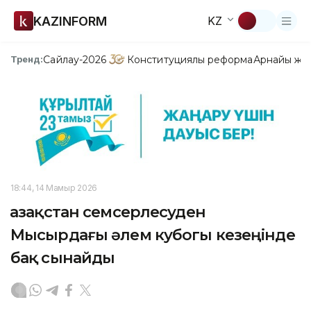
KAZINFORM
KZ
Сайлау-2026
Конституциялық реформа
Арнайы жо
Тренд:
18:44, 14 Мамыр 2026
Қазақстан семсерлесуден
Мысырдағы әлем кубогы кезеңінде
бақ сынайды