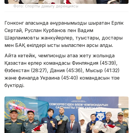
Фото: Спортты дамыту дерекциясы
Гонконг қаласында әнұранымызды шырқатқан Ерлік
Сертай, Руслан Курбанов пен Вадим
Шарлаимовты жанкүйерлер, туыстары, достары
мен БАҚ өкілдері ыстық ықыласпен қарсы алды.
Айта кетейік, чемпиондық атаққа жету жолында
Қазақстан ерлер командасы Финляндия (45:39),
Өзбекстан (28:27), Дания (45:36), Мысыр (41:32)
және финалда Украина (45:40) командасын тізе
бүктірді.