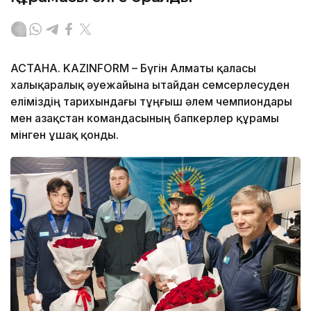
АСТАНА. KAZINFORM – Бүгін Алматы қаласы
халықаралық әуежайына Қытайдан семсерлесуден
еліміздің тарихындағы тұңғыш әлем чемпиондары
мен Қазақстан командасының бапкерлер құрамы
мінген ұшақ қонды.