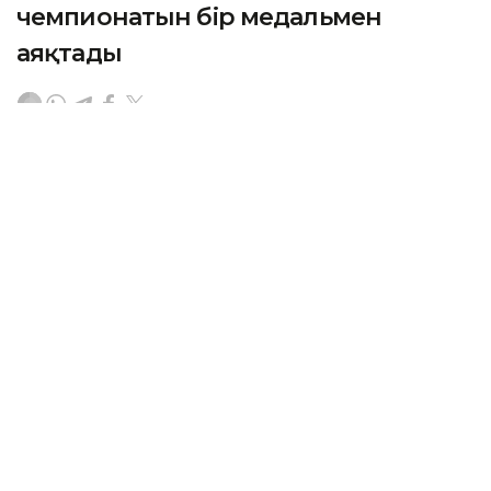
чемпионатын бір медальмен
аяқтады
АСТАНА. KAZINFORM – Қазақстан құрамасы
семсерлесуден Гонконгта өткен 2026 жылғы әлем
чемпионатындағы жарыс жолын аяқтады.