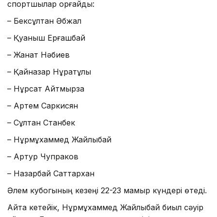
спортшылар қорғайды:
– Бексұлтан Әбжал
– Қуаныш Ерғашбай
– Жанат Нәбиев
– Қайназар Нұрқатұлы
– Нұрсат Айтмырза
– Артем Саркисян
– Сұлтан Станбек
– Нұрмұхаммед Жайлыбай
– Артур Чупраков
– Назарбай Саттархан
Әлем кубогының кезеңі 22-23 мамыр күндері өтеді.
Айта кетейік, Нұрмұхаммед Жайлыбай биыл сәуір