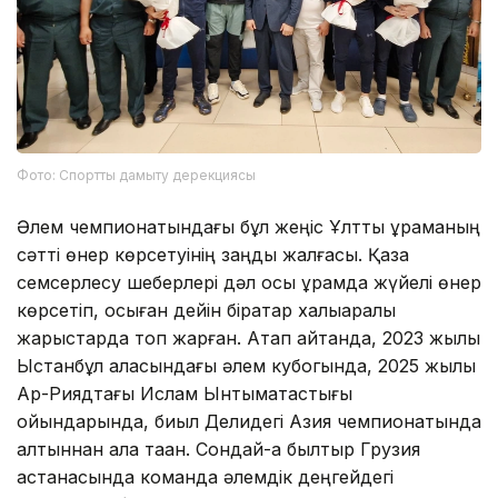
Фото: Спортты дамыту дерекциясы
Әлем чемпионатындағы бұл жеңіс Ұлттық құраманың
сәтті өнер көрсетуінің заңды жалғасы. Қазақ
семсерлесу шеберлері дәл осы құрамда жүйелі өнер
көрсетіп, осыған дейін бірқатар халықаралық
жарыстарда топ жарған. Атап айтқанда, 2023 жылы
Ыстанбұл қаласындағы әлем кубогында, 2025 жылы
Ар-Риядтағы Ислам Ынтымақтастығы
ойындарында, биыл Делидегі Азия чемпионатында
алтыннан алқа таққан. Сондай-ақ былтыр Грузия
астанасында команда әлемдік деңгейдегі