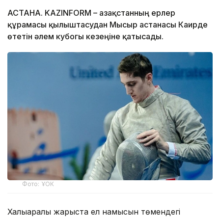
АСТАНА. KAZINFORM – Қазақстанның ерлер
құрамасы қылыштасудан Мысыр астанасы Каирде
өтетін әлем кубогы кезеңіне қатысады.
Фото: ҰОК
Халықаралық жарыста ел намысын төмендегі