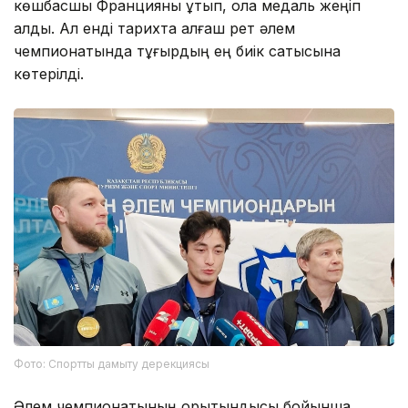
көшбасшы Францияны ұтып, қола медаль жеңіп
алды. Ал енді тарихта алғаш рет әлем
чемпионатында тұғырдың ең биік сатысына
көтерілді.
Фото: Спортты дамыту дерекциясы
Әлем чемпионатының қорытындысы бойынша