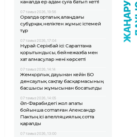
каналда ер адам суға батып кетті
07 тамыз 2026, 19:56
Оралда орталық алаңдағы
субұрқақ неліктен жұмыс істемей
тұр
07 тамыз 2026, 17:04
Нұрай Серікбай ісі: Сараптама
қорытындысы, бейнежазба мен
хат алмасулар нені көрсетті
07 тамыз 2026, 14:14
Жемқорлық дауынан кейін БҚО
денсаулық сақтау басқармасының
басшысы жұмысынан босатылды
07 тамыз 2026, 14:05
Әл-Фарабидегі жол апаты
бойынша сотталған Александр
Пактың ісі апелляциялық сотта
қаралды
07 тамыз 2026, 13:00