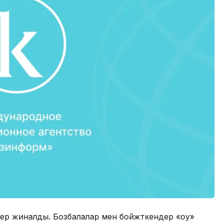
лер жиналды. Бозбалалар мен бойжткендер «оқу»