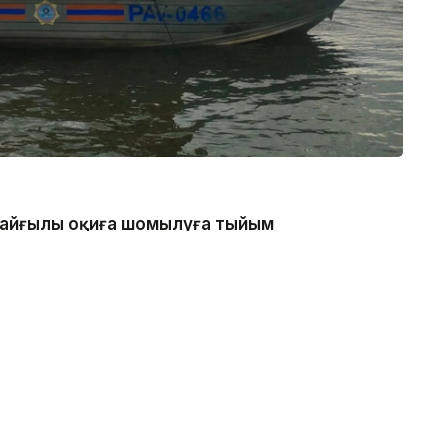
 қайғылы оқиға шомылуға тыйым
нде болған, - деп хабарлады
аналдың техникалық гидротехникалық нысан
қатаң тыйым салынғанын ескертеді.