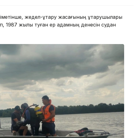
метінше, жедел-құтқару жасағының құтқарушылары
ып, 1987 жылы туған ер адамның денесін судан