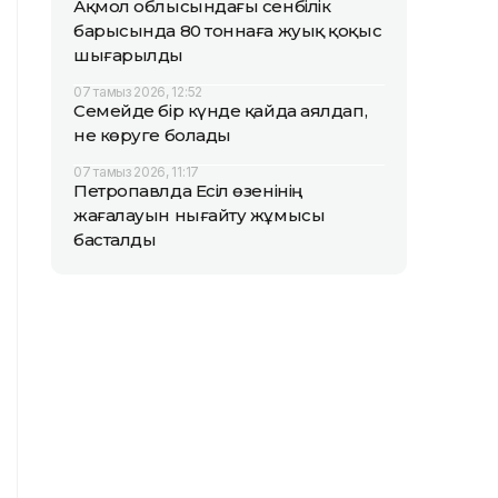
Ақмол облысындағы сенбілік
барысында 80 тоннаға жуық қоқыс
шығарылды
07 тамыз 2026, 12:52
Семейде бір күнде қайда аялдап,
не көруге болады
07 тамыз 2026, 11:17
Петропавлда Есіл өзенінің
жағалауын нығайту жұмысы
басталды