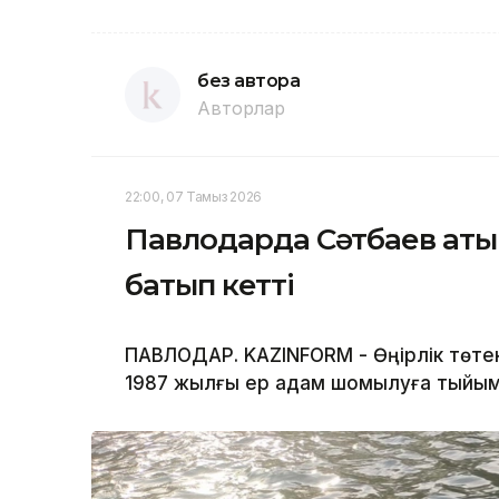
без автора
Авторлар
22:00, 07 Тамыз 2026
Павлодарда Сәтбаев аты
батып кетті
ПАВЛОДАР. KAZINFORM - Өңірлік төте
1987 жылғы ер адам шомылуға тыйым 