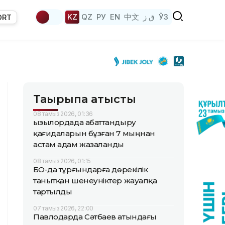
KZ
QZ
РУ
EN
中文
ق ز
ЎЗ
ORT
Тақырыпқа қатысты
08 тамыз 2026, 01:36
Қызылордада абаттандыру
қағидаларын бұзған 7 мыңнан
астам адам жазаланды
08 тамыз 2026, 01:15
БҚО-да тұрғындарға дөрекілік
танытқан шенеуніктер жауапқа
тартылды
07 тамыз 2026, 22:00
Павлодарда Сәтбаев атындағы