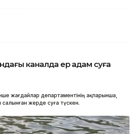
ндағы каналда ер адам суға
нше жағдайлар департаментінің ақпарынша,
салынған жерде суға түскен.