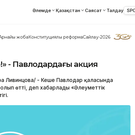
Әлемде
Қазақстан
Саясат
Талдау
SP
Арнайы жоба
Конституциялық реформа
Сайлау-2026
р!» - Павлодардағы акция
ера Ливинцова/ - Кеше Павлодар қаласында
 болып өтті, деп хабарлады «Әлеуметтік
гі.