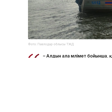
Фото: Павлодар облысы ТЖД
– Алдын ала мәлімет бойынша,
салынған жерде суға түсу кезі
ведомстводан.
Құтқарушылар Қаныш Сәтбаев атындағы к
болып табылатынын және онда шомылуға 