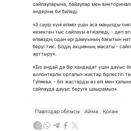
сайлауларына, байқаулар мен викторинал
әндеріне би биледі.
«3 сәуір күні еліміз үшін аса маңызды оқи
кезектен тыс сайлауы өткізіледі, - деп а
еліміздің одан әрі дамуының бағытын нақт
беруі тиіс. Біздің акцияның мақсаты - са
арттыру».
«Біз қандай да бір кандидат үшін дауыс б
волонтерлік орталық» жастар бірлестігі 
Гуляева. - Біз жастарды өз елі мен халқ
сайлауда дауыс беруге шақырамыз».
Павлодар облысы
Аймақ
Қоғам