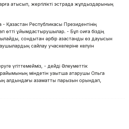
арға қатысып, жергілікті эстрада жұлдыздарының
ға - Қазақстан Республикасы Президентінің
тап өтті ұйымдастырушылар. - Бұл оқиға біздің
ылайды, сондықтан әрбір қазақстандық өз дауысын
йлаушылардың сайлау учаскелеріне келуін
еруге үгіттемейміз, - дейді Әлеуметтік
төрайымының міндетін уақытша атқарушы Ольга
ының алдындағы азаматтық парызын орындап,