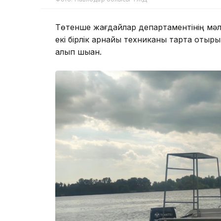
Төтенше жағдайлар департаментінің мәлі
екі бірлік арнайы техниканы тарта отыр
алып шыққан.