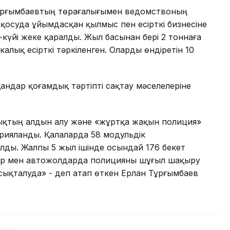
н Тұрғымбаевтың төрағалығымен ведомствоның
асқосуда ұйымдасқан қылмыс пен есірткі бизнесіне
күйі жеке қаралды. Жыл басынан бері 2 тоннаға
икалық есірткі тәркіленген. Оларды өндіретін 10
ндар қоғамдық тәртіпті сақтау мәселелеріне
лықтың алдын алу және «жұртқа жақын полиция»
рияланды. Қалаларда 58 модульдік
лды. Жалпы 5 жыл ішінде осындай 176 бекет
ар мен автожолдарда полицияны шұғыл шақыру
сықталуда» - деп атап өткен Ерлан Тұрғымбаев