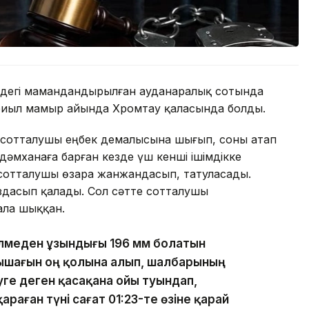
ндегі мамандандырылған ауданаралық сотында
а биыл мамыр айында Хромтау қаласында болды.
ні сотталушы еңбек демалысына шығып, соны атап
дәмханаға барған кезде үш кенші ішімдікке
н сотталушы өзара жанжандасып, татуласады.
здасып қалады. Сол сәтте сотталушы
ала шыққан.
өлмеден ұзындығы 196 мм болатын
 пышағын оң қолына алып, шалбарының
уге деген қасақана ойы туындап,
раған түні сағат 01:23-те өзіне қарай