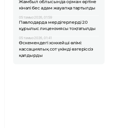
Жамбыл облысында орман өртіне
кінәлі бес адам жауапқа тартылды
05 тамыз 2026, 01:59
Павлодарда мердігерлердің 20
құрылыс лицензиясы тоқтатылды
05 тамыз 2026, 01:41
Өскемендегі хоккейші өлімі:
кассациялық сот үкімді өзгеріссіз
қалдырды