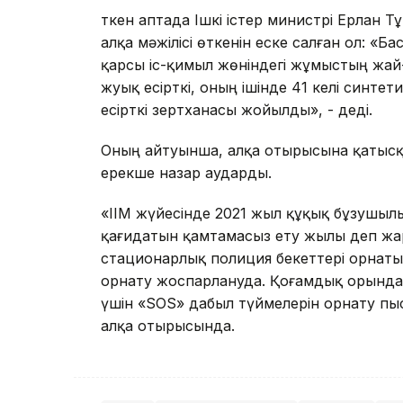
Өткен аптада Ішкі істер министрі Ерла
алқа мәжілісі өткенін еске салған ол: «Б
қарсы іс-қимыл жөніндегі жұмыстың жай-
жуық есірткі, оның ішінде 41 келі синтет
есірткі зертханасы жойылды», - деді.
Оның айтуынша, алқа отырысына қатысқа
ерекше назар аударды.
«ІІМ жүйесінде 2021 жыл құқық бұзушы
қағидатын қамтамасыз ету жылы деп жа
стационарлық полиция бекеттері орнаты
орнату жоспарлануда. Қоғамдық орынд
үшін «SOS» дабыл түймелерін орнату пы
алқа отырысында.