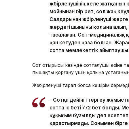
жәбірленушінің келе жатқанын 
мойнынан бір рет, сол жақ кеу
Салдарынан жәбірленуші жерге 
жердегі шыныны қолына алып, 
тасалаған. Сот-медициналық қ
қан кетуден қаза болған. Жарақа
сотта мемлекеттік айыптаушы
Сот отырысы кезінде сотталушы өзіне 
пышақты қорғану үшін қолына ұстағанын
Жәбірленуші тарап болса кешірім бермед
- Сотқа дейінгі тергеу жұмыста
сотта іс беті 772 бет болды. 
құқығым бұзылды деп есептеп, 
қарастырмады. Сонымен бірге с