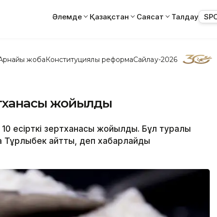
Әлемде
Қазақстан
Саясат
Талдау
SP
Арнайы жоба
Конституциялық реформа
Сайлау-2026
ертханасы жойылды
а 10 есірткі зертханасы жойылды. Бұл туралы
ыла Тұрлыбек айтты, деп хабарлайды