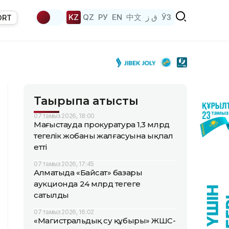
KZ
QZ
РУ
EN
中文
ق ز
ЎЗ
ORT
Тақырыпқа қатысты
07 тамыз 2026, 18:00
Маңғыстауда прокуратура 1,3 млрд
теңгелік жобаның жалғасуына ықпал
етті
07 тамыз 2026, 17:45
Алматыда «Байсат» базары
аукционда 24 млрд теңгеге
сатылды
07 тамыз 2026, 16:02
«Магистральдық су құбыры» ЖШС-