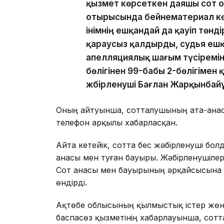
қызмет көрсеткен даяшы сот
отырысында бейнематериал көр
інімнің ешқандай да қауіп төнді
қараусыз қалдырды, судья ешқа
апелляциялық шағым түсіремін
бөлігінен 99-бабы 2-бөлігімен 
жәбірленуші Бағлан Жарқынбай
Оның айтуынша, сотталушының ата-анасы
телефон арқылы хабарласқан.
Айта кетейік, сотта бес жәбірленуші болд
анасы мен туған бауыры. Жәбірленушілер
Сот анасы мен бауырының әрқайсысына 7
өндірді.
Ақтөбе облысының қылмыстық істер жөн
баспасөз қызметінің хабарлауынша, сотт