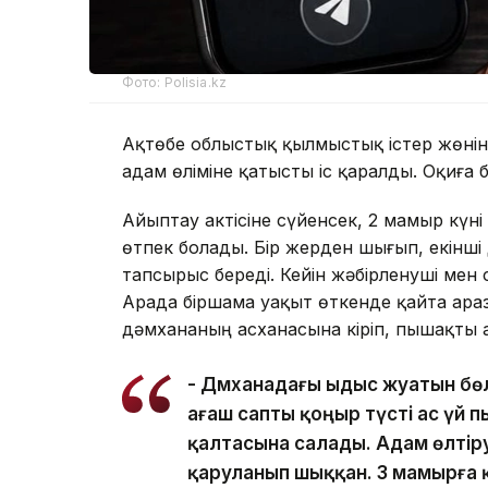
Фото: Polisia.kz
Ақтөбе облыстық қылмыстық істер жөні
адам өліміне қатысты іс қаралды. Оқиғ
Айыптау актісіне сүйенсек, 2 мамыр кү
өтпек болады. Бір жерден шығып, екінші 
тапсырыс береді. Кейін жәбірленуші ме
Арада біршама уақыт өткенде қайта ара
дәмхананың асханасына кіріп, пышақты 
- Дәмханадағы ыдыс жуатын б
ағаш сапты қоңыр түсті ас үй
қалтасына салады. Адам өлтір
қаруланып шыққан. 3 мамырға қа