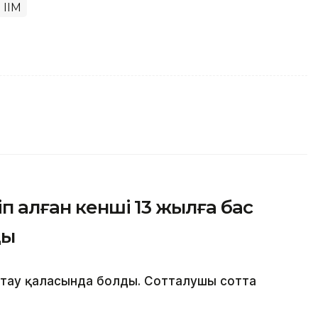
 ІІМ
іп алған кенші 13 жылға бас
ды
мтау қаласында болды. Сотталушы сотта