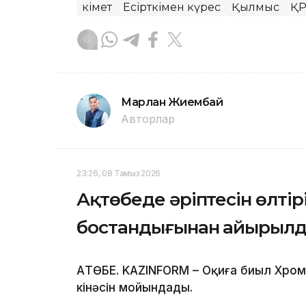
Үкімет
Есірткімен күрес
Қылмыс
ҚР
Марлан Жиембай
Авторлар
23:26, 08 Тамыз 2026
Ақтөбеде әріптесін өлтір
бостандығынан айырыл
АҚТӨБЕ. KAZINFORM – Оқиға биыл Хро
кінәсін мойындады.