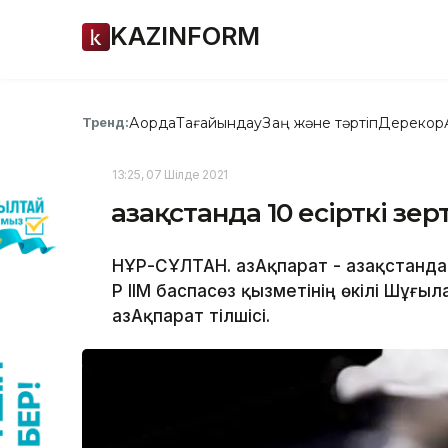
KAZINFORM
Ақорда
Тағайындау
Заң және тәртіп
Дерекқор
Тренд:
13:25, 07 Шілде 2021
Қазақстанда 10 есірткі з
НҰР-СҰЛТАН. ҚазАқпарат - Қазақстанд
ҚР ІІМ баспасөз қызметінің өкілі Шұғ
ҚазАқпарат тілшісі.