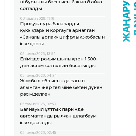
нің бұрынғы басшысы 6 жыл 8 айға
сотталды
06 тамыз 2026, 11:16
Прокуратура балалардың
құқықтарын қорғауға арналған
«Саналы ұрпақ» цифрлық жобасын
іске қосты
05 тамыз 2026, 13:54
Елімізде рақымшылықпен 1 300-
ден астам сотталған босатылды
05 тамыз 2026, 04:34
Жамбыл облысында сатып
алынған жер теліміне бөтен дүкен
рәсімделген
05 тамыз 2026, 02:59
Баянауыл ұлттық паркінде
автоматтандырылған шлагбаум
іске қосылды
05 тамыз 2026, 02:45