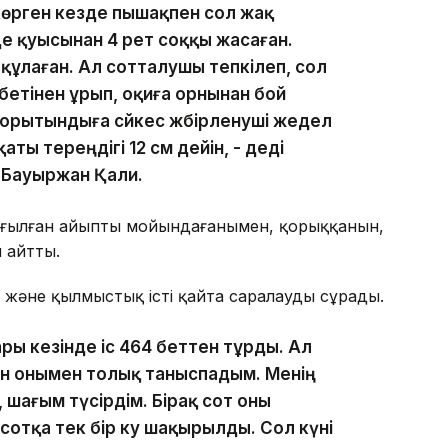
көрген кезде пышақпен сол жақ
де қуысынан 4 рет соққы жасаған.
құлаған. Ал сотталушы тепкілеп, сол
бетінен ұрып, оқиға орнынан бой
орытындыға сәйкес жәбірленуші жедел
ты тереңдігі 12 см дейін, - деді
 Бауыржан Қали.
тағылған айыпты мойындағанымен, қорыққанын,
 айтты.
і және қылмыстық істі қайта саралауды сұрады.
ры кезінде іс 464 беттен тұрды. Ал
Мен онымен толық таныспадым. Менің
шағым түсірдім. Бірақ сот оны
отқа тек бір куә шақырылды. Сол күні