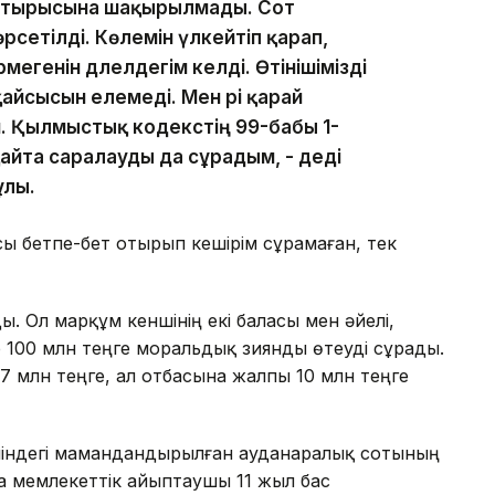
 отырысына шақырылмады. Сот
сетілді. Көлемін үлкейтіп қарап,
рмегенін дәлелдегім келді. Өтінішімізді
йсысын елемеді. Мен әрі қарай
. Қылмыстық кодекстің 99-бабы 1-
қайта саралауды да сұрадым, - деді
ұлы.
 бетпе-бет отырып кешірім сұрамаған, тек
ы. Ол марқұм кеншінің екі баласы мен әйелі,
 100 млн теңге моральдық зиянды өтеуді сұрады.
 млн теңге, ал отбасына жалпы 10 млн теңге
індегі мамандандырылған ауданаралық сотының
а мемлекеттік айыптаушы 11 жыл бас