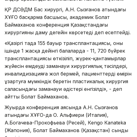
ҚР ДСӘДМ Бас хирургі, А.Н. Сызғанов атындағы
ХҰҒО басқарма басшысы, академик Болат
Баймаханов конференция Қазақстандағы
хирургияның даму деңгейін көрсетеді деп есептейді.
«Қазіргі таңда 155 бауыр трансплантациясы, оның
ішінде 1 жасқа дейінгі балаларда - 11, 720 бүйрек
трансплантациясы өткізіліп, жүрек-қантамырлар
жүйесін емдеудің заманауи хирургиялық тәсілдері,
инвалидизацияға жол бермей, пациенттердің өмірін
ұзартуға мүмкіндік беретін пластикалық хирургия
саласындағы заманауи әдістері енгізілді», - деп
айтты Болат Баймаханов.
Жуырда конференция аясында А.Н. Сызғанов
атындағы ХҰҒО-да О. Альфиери (Италия),
А.Богачева-Прокофьева (Ресей), Кengo Кanateka
(Жапония), Болат Баймаханов (Қазақстан) сынды