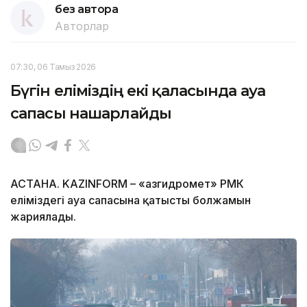
без автора
Авторлар
07:30, 06 Тамыз 2026
Бүгін еліміздің екі қаласында ауа
сапасы нашарлайды
АСТАНА. KAZINFORM – «Қазгидромет» РМК
еліміздегі ауа сапасына қатысты болжамын
жариялады.