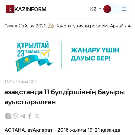
KAZINFORM
KZ
Сайлау-2026
Конституциялық реформа
Арнайы жо
Тренд:
14:40, 20 Қазан 2016
Қазақстанда 11 бүлдіршіннің бауыры
ауыстырылған
АСТАНА. ҚазАқпарат - 2016 жылғы 19-21 қазанда