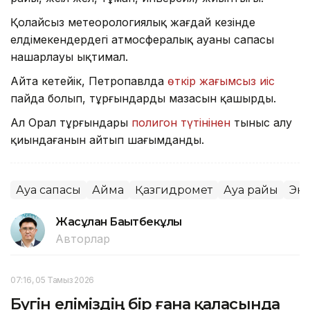
Қолайсыз метеорологиялық жағдай кезінде
елдімекендердегі атмосфералық ауаның сапасы
нашарлауы ықтимал.
Айта кетейік, Петропавлда
өткір жағымсыз иіс
пайда болып, тұрғындардың мазасын қашырды.
Ал Орал тұрғындары
полигон түтінінен
тыныс алу
қиындағанын айтып шағымданды.
Ауа сапасы
Аймақ
Қазгидромет
Ауа райы
Эк
Жасұлан Бақытбекұлы
Авторлар
07:16, 05 Тамыз 2026
Бүгін еліміздің бір ғана қаласында