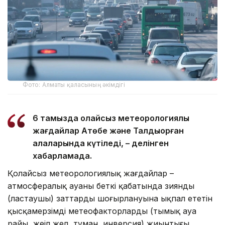
Фото: Алматы қаласының әкімдігі
6 тамызда қолайсыз метеорологиялық
жағдайлар Ақтөбе және Талдықорған
қалаларында күтіледі, – делінген
хабарламада.
Қолайсыз метеорологиялық жағдайлар –
атмосфералық ауаның беткі қабатында зиянды
(ластаушы) заттардың шоғырлануына ықпал ететін
қысқамерзімді метеофакторлардың (тымық ауа
райы, жеңіл жел, тұман, инверсия) жиынтығы.