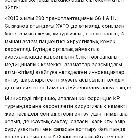
айтты.
«2015 жылы 298 трансплантацияның 68-і А.Н.
Сызғанов атындағы ХҰҒО-да өткізілді, сонымен
бірге, 5 мыңға жуық хирургиялық ота жасалып, 4
мыңнан астам пациентке хирургиялық көмек
көрсетілді. Бүгінде орталық аймақтық
ауруханаларда көрсетілетін білікті әрі сапалы
медициналық көмекке, азаматтар арасындағы
өлім-жітімді азайтуға негізделген инновациялар
енгізу шаралары сәтті жүзеге асырылып келеді», -
деп көрсетілген Тамара Дүйсенованың алғысөзінде.
Министрдің пікірінше, аталған конференция ҚР
тұрғындарына көрсетілетін хирургиялық көмектің
жаңа тәсілдері мен әдістерін енгізу үшін тиімді алаң
болып, денсаулық сақтау саласы, халықтың өмір
сүру ұзақтығы мен сапасын арттыру бағытында
елдер арасындағы байланысты нығайта түспек.