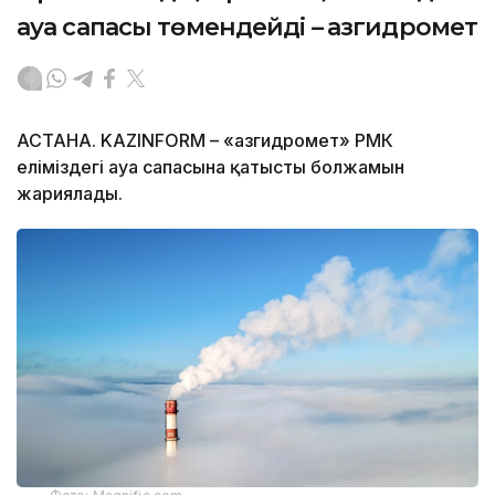
ауа сапасы төмендейді – Қазгидромет
АСТАНА. KAZINFORM – «Қазгидромет» РМК
еліміздегі ауа сапасына қатысты болжамын
жариялады.