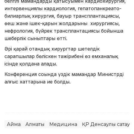
белгілі мамандардың қатысуымен кардиохирургия,
интервенциялы кардиология, гепатопанкреато-
билиарлық хирургия, бауыр трансплантациясы,
өңеш және ішек-қарын жолдарының хирургиясы,
нефрология, бүйрек трансплантациясы бойынша
шеберлік сыныптары өтті.
Әрі қарай отандық хирургтар шетелдік
сарапшылар бөліскен тәжірибені өз емханалық
ісінде қолдана алады.
Конференция соңында үздік мамандар Министрдің
алғыс хаттарына ие болды.
Аймақ
Алматы
Медицина
ҚР Денсаулық сақтау 