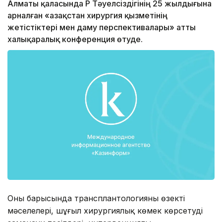
Алматы қаласында ҚР Тәуелсіздігінің 25 жылдығына
арналған «Қазақстан хирургия қызметінің
жетістіктері мен даму перспективалары» атты
халықаралық конференция өтуде.
Оның барысында трансплантологияның өзекті
мәселелері, шұғыл хирургиялық көмек көрсетудің