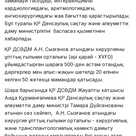
заманауи тәсілдері, интервенциялы
кардиологиядағы, аритмологиядағы,
ангиохирургиядағы жаңа бағыттар қарастырылады.
Бұл туралы ҚР Денсаулық сақтау және әлеуметтік
даму министрлігінің баспасөз қызметінен
хабарлады.
ҚР ДСӘДМ А.Н. Сызғанов атындағы хирургияның
ұлттық ғылыми орталығы (әрі қарай - ХҰҒО)
ұйымдастырған шараға 500-ден астам отандық
дәрігерлер мен алыс-жақын шетелдің 20 елінен
келген 50 жетекші мамандар қатысады.
Шара барысында ҚР ДСӘДМ Жауапты хатшысы
Аида Құрманғалиева ҚР Денсаулық сақтау және
әлеуметтік даму министрі Тамара Дүйсенованың
атынан сөз сөйлеп, А.Н. Сызғанов атындағы
хирургия ұлттық ғылыми орталығы - хирургиялық
және трансплантологиялық көмекті дамыту
бойынша жетекші емханалардың бірі екенін атап