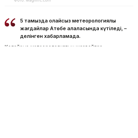
Фото: Magnific.com
5 тамызда қолайсыз метеорологиялық
жағдайлар Ақтөбе қалаласында күтіледі, –
делінген хабарламада.
Қолайсыз метеорологиялық жағдайлар –
атмосфералық ауаның беткі қабатында зиянды
(ластаушы) заттардың шоғырлануына ықпал ететін
қысқамерзімді метеофакторлардың (тымық ауа
райы, жеңіл жел, тұман, инверсия) жиынтығы.
Қолайсыз метеорологиялық жағдай кезінде
елдімекендердегі атмосфералық ауаның сапасы
нашарлауы ықтимал.
Айта кетейік, Петропавлда
өткір жағымсыз иіс
пайда болып, тұрғындардың мазасын қашырды.
Ал Орал тұрғындары
полигон түтінінен
тыныс алу