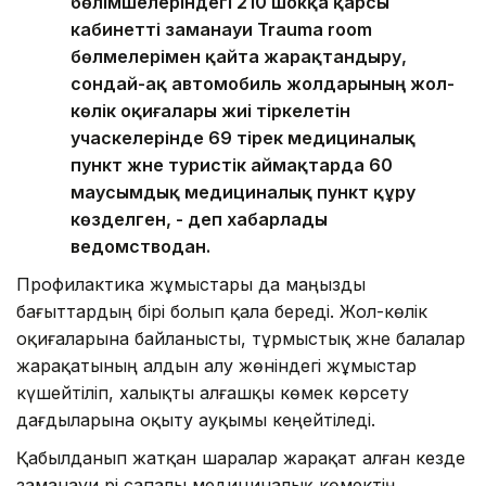
бөлімшелеріндегі 210 шокқа қарсы
кабинетті заманауи Trauma room
бөлмелерімен қайта жарақтандыру,
сондай-ақ автомобиль жолдарының жол-
көлік оқиғалары жиі тіркелетін
учаскелерінде 69 тірек медициналық
пункт және туристік аймақтарда 60
маусымдық медициналық пункт құру
көзделген, - деп хабарлады
ведомстводан.
Профилактика жұмыстары да маңызды
бағыттардың бірі болып қала береді. Жол-көлік
оқиғаларына байланысты, тұрмыстық және балалар
жарақатының алдын алу жөніндегі жұмыстар
күшейтіліп, халықты алғашқы көмек көрсету
дағдыларына оқыту ауқымы кеңейтіледі.
Қабылданып жатқан шаралар жарақат алған кезде
заманауи әрі сапалы медициналық көмектің