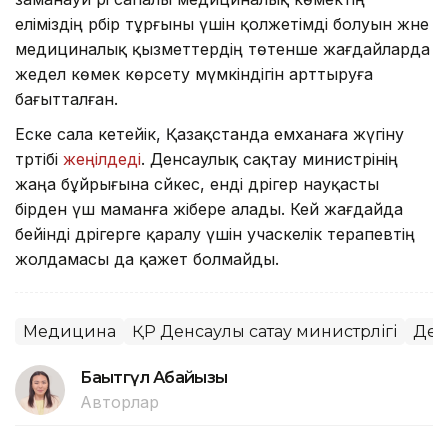
еліміздің әрбір тұрғыны үшін қолжетімді болуын және
медициналық қызметтердің төтенше жағдайларда
жедел көмек көрсету мүмкіндігін арттыруға
бағытталған.
Еске сала кетейік, Қазақстанда емханаға жүгіну
тәртібі
жеңілдеді
. Денсаулық сақтау министрінің
жаңа бұйрығына сәйкес, енді дәрігер науқасты
бірден үш маманға жібере алады. Кей жағдайда
бейінді дәрігерге қаралу үшін учаскелік терапевтің
жолдамасы да қажет болмайды.
Медицина
ҚР Денсаулық сақтау министрлігі
Ден
Бақытгүл Абайқызы
Авторлар