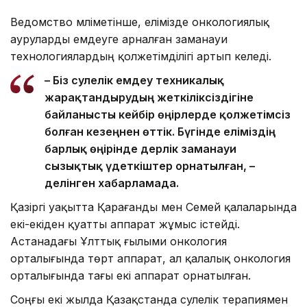
Ведомство мәліметінше, елімізде онкологиялық
ауруларды емдеуге арналған заманауи
технологиялардың қолжетімділігі артып келеді.
– Біз сәулелік емдеу техникалық
жарақтандырудың жеткіліксіздігіне
байланысты кейбір өңірлерде қолжетімсіз
болған кезеңнен өттік. Бүгінде еліміздің
барлық өңірінде дерлік заманауи
сызықтық үдеткіштер орнатылған, –
делінген хабарламада.
Қазіргі уақытта Қарағанды мен Семей қалаларында
екі-екіден қуатты аппарат жұмыс істейді.
Астанадағы Ұлттық ғылыми онкология
орталығында төрт аппарат, ал қалалық онкология
орталығында тағы екі аппарат орнатылған.
Соңғы екі жылда Қазақстанда сәулелік терапиямен