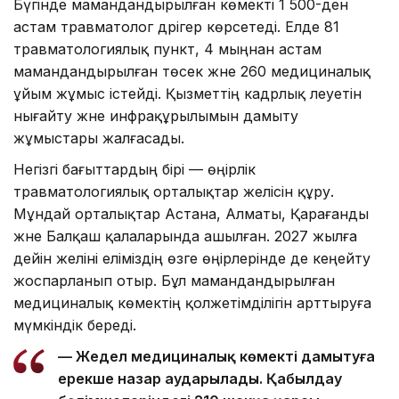
Бүгінде мамандандырылған көмекті 1 500-ден
астам травматолог дәрігер көрсетеді. Елде 81
травматологиялық пункт, 4 мыңнан астам
мамандандырылған төсек және 260 медициналық
ұйым жұмыс істейді. Қызметтің кадрлық әлеуетін
нығайту және инфрақұрылымын дамыту
жұмыстары жалғасады.
Негізгі бағыттардың бірі — өңірлік
травматологиялық орталықтар желісін құру.
Мұндай орталықтар Астана, Алматы, Қарағанды
және Балқаш қалаларында ашылған. 2027 жылға
дейін желіні еліміздің өзге өңірлерінде де кеңейту
жоспарланып отыр. Бұл мамандандырылған
медициналық көмектің қолжетімділігін арттыруға
мүмкіндік береді.
— Жедел медициналық көмекті дамытуға
ерекше назар аударылады. Қабылдау