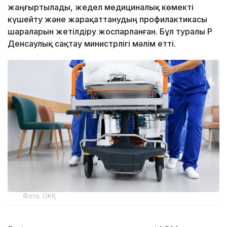
жаңғыртылады, жедел медициналық көмекті
күшейту және жарақаттанудың профилактикасы
шараларын жетілдіру жоспарланған. Бұл туралы ҚР
Денсаулық сақтау министрлігі мәлім етті.
Фото: ОКҚ