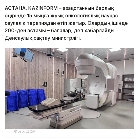
АСТАНА. KAZINFORM – Қазақстанның барлық
өңірінде 15 мыңға жуық онкологиялық науқас
сәулелік терапиядан өтіп жатыр. Олардың ішінде
200-ден астамы – балалар, деп хабарлайды
Денсаулық сақтау министрлігі.
Фото: ДСМ