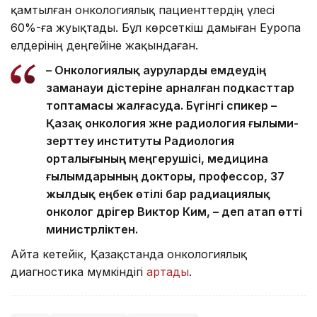
қамтылған онкологиялық пациенттердің үлесі
60%-ға жуықтады. Бұл көрсеткіш дамыған Еуропа
елдерінің деңгейіне жақындаған.
– Онкологиялық ауруларды емдеудің
заманауи әдістеріне арналған подкасттар
топтамасы жалғасуда. Бүгінгі спикер –
Қазақ онкология және радиология ғылыми-
зерттеу институты Радиология
орталығының меңгерушісі, медицина
ғылымдарының докторы, профессор, 37
жылдық еңбек өтілі бар радиациялық
онколог дәрігер Виктор Ким, – деп атап өтті
министрліктен.
Айта кетейік, Қазақстанда онкологиялық
диагностика мүмкіндігі
артады
.