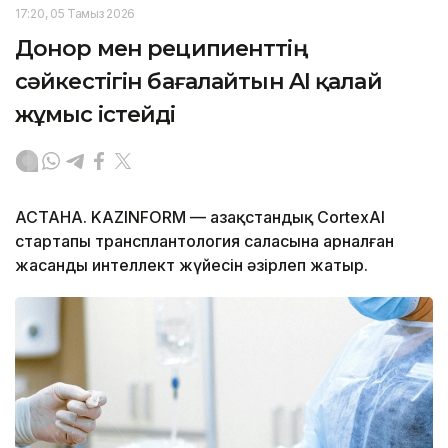
17:20, 05 Тамыз 2026
Донор мен реципиенттің
сәйкестігін бағалайтын AI қалай
жұмыс істейді
АСТАНА. KAZINFORM — Қазақстандық CortexAI
стартапы трансплантология саласына арналған
жасанды интеллект жүйесін әзірлеп жатыр.