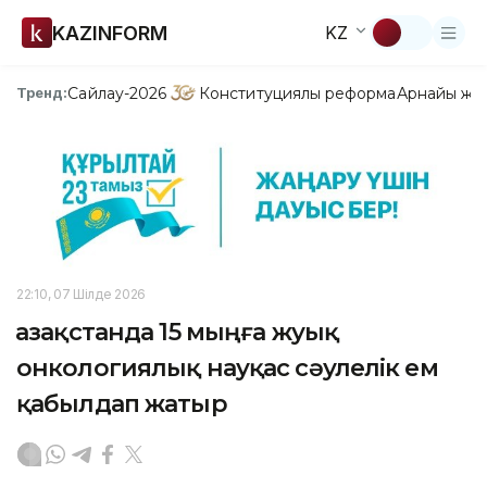
KAZINFORM
KZ
Сайлау-2026
Конституциялық реформа
Арнайы жо
Тренд:
22:10, 07 Шілде 2026
Қазақстанда 15 мыңға жуық
онкологиялық науқас сәулелік ем
қабылдап жатыр