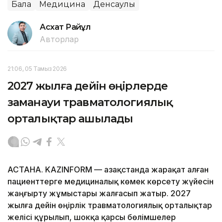
Бала
Медицина
Денсаулық
Асхат Райқұл
Авторлар
21:06, 05 Тамыз 2026
2027 жылға дейін өңірлерде
заманауи травматологиялық
орталықтар ашылады
АСТАНА. KAZINFORM — Қазақстанда жарақат алған
пациенттерге медициналық көмек көрсету жүйесін
жаңғырту жұмыстары жалғасып жатыр. 2027
жылға дейін өңірлік травматологиялық орталықтар
желісі құрылып, шокқа қарсы бөлімшелер