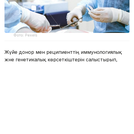
Фото: Pexels
Жүйе донор мен реципиенттің иммунологиялық
және генетикалық көрсеткіштерін салыстырып,
ағзаның сәйкестік ықтималдығын бірнеше секунд
ішінде анықтай алады. Әзірлеуші ЖИ мүмкіндігін
Jibek Joly телеарнасының «Бүгін LIVE»
бағдарламасында түсіндіріп берді.
CortexAI компаниясының негізін қалаушы әрі бас
директоры Асылжан Абдуллаевтың айтуынша,
стартап бастапқыда онкология бағытына арналған
жоба ретінде қолға алынған. Кейін халықаралық іс-
шаралардың бірінде қатысушылармен пікір