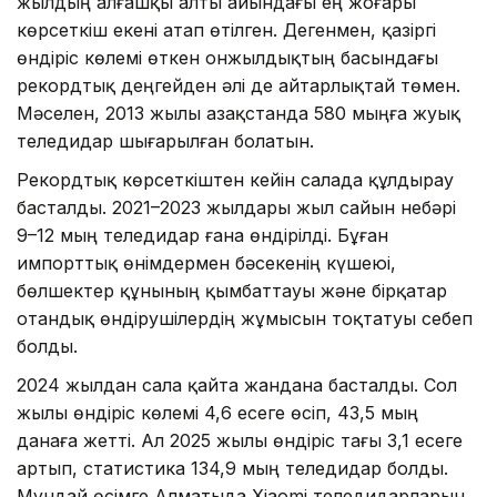
жылдың алғашқы алты айындағы ең жоғары
көрсеткіш екені атап өтілген. Дегенмен, қазіргі
өндіріс көлемі өткен онжылдықтың басындағы
рекордтық деңгейден әлі де айтарлықтай төмен.
Мәселен, 2013 жылы Қазақстанда 580 мыңға жуық
теледидар шығарылған болатын.
Рекордтық көрсеткіштен кейін салада құлдырау
басталды. 2021–2023 жылдары жыл сайын небәрі
9–12 мың теледидар ғана өндірілді. Бұған
импорттық өнімдермен бәсекенің күшеюі,
бөлшектер құнының қымбаттауы және бірқатар
отандық өндірушілердің жұмысын тоқтатуы себеп
болды.
2024 жылдан сала қайта жандана басталды. Сол
жылы өндіріс көлемі 4,6 есеге өсіп, 43,5 мың
данаға жетті. Ал 2025 жылы өндіріс тағы 3,1 есеге
артып, статистика 134,9 мың теледидар болды.
Мұндай өсімге Алматыда Xiaomi теледидарларын,