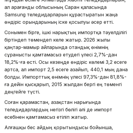
ал Қарағанды облысының Саран қаласында
Samsung теледидарларын құрастыратын жаңа
өндіріс орындарының іске қосылуы әсер етті.
Сонымен бірге, ішкі нарықтың импортқа тәуелділігі
біртіндеп төмендеп келе жатыр. 2026 жылы
қаңтар-мамыр айларында отандық өнімнің
сұранысты қамтамасыз етудегі үлесі 2,7%-дан
18,2%-ға өсті. Осы кезеңде өндіріс көлемі 3,2 есеге
артса, ал импорт 2,5 есеге азайып, 440,1 мың дана
болды. Импорттық өнімнің үлесі 97,3%-дан 81,8%-
ға дейін қысқарып, 2015 жылдан бергі ең төменгі
деңгейге түсті.
Соған қарамастан, Қазақстан нарығында
теледидарлардың негізгі бөлігі әлі де импорт
есебінен қамтамасыз етіліп жатыр.
Алғашқы бес айдың қорытындысы бойынша,