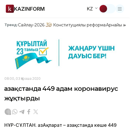
KAZINFORM
KZ
Сайлау-2026
Конституциялық реформа
Арнайы жо
Тренд:
08:00, 03 Қараша 2020
Қазақстанда 449 адам коронавирус
жұқтырды
НҰР-СҰЛТАН. ҚазАқпарат – Қазақстанда кеше 449