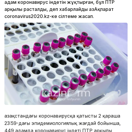
адам коронавирус індетін жұқтырған, бұл ПТР
арқылы расталды, деп хабарлайды ҚазАқпарат
coronavirus2020.kz-ке сілтеме жасап.
Қазақстандағы коронавирусқа қатысты 2 қараша
23:59-дағы эпидемиологиялық жағдай бойынша,
449 адамда коронавирус індеті ПТР арқылы