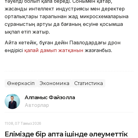
тәуелді болып қала береді. Сонымен қатар,
жасанды интеллект индустриясы мен деректер
орталықтары тарапынан жад микросхемаларына
сұраныстың артуы да бағаның өсуіне қосымша
ықпал етіп жатыр.
Айта кетейік, бұған дейін Павлодардағы дрон
өндірісі
қалай дамып жатқанын
жазғанбыз.
Өнеркәсіп
Экономика
Статистика
Алпамыс Файзолла
Авторлар
11:08, 07 Тамыз 2026
Елімізде бір апта ішінде әлеуметтік