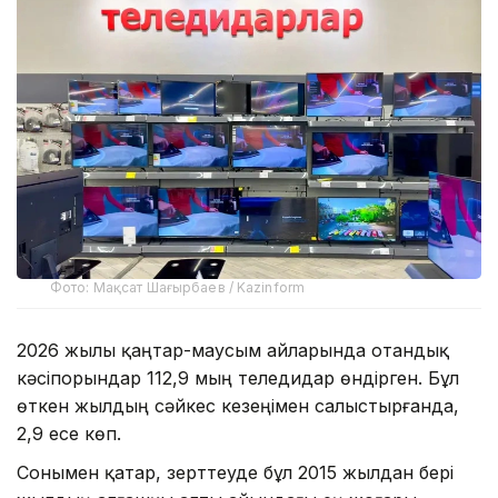
Фото: Мақсат Шағырбаев / Kazinform
2026 жылы қаңтар-маусым айларында отандық
кәсіпорындар 112,9 мың теледидар өндірген. Бұл
өткен жылдың сәйкес кезеңімен салыстырғанда,
2,9 есе көп.
Сонымен қатар, зерттеуде бұл 2015 жылдан бері