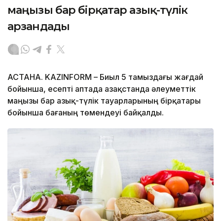
маңызы бар бірқатар азық-түлік
арзандады
АСТАНА. KAZINFORM – Биыл 5 тамыздағы жағдай
бойынша, есепті аптада Қазақстанда әлеуметтік
маңызы бар азық-түлік тауарларының бірқатары
бойынша бағаның төмендеуі байқалды.