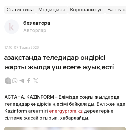
Статистика
Медицина
Коронавирус
Басты жа
без автора
Авторлар
17:10, 07 Тамыз 2026
Қазақстанда теледидар өндірісі
жарты жылда үш есеге жуық өсті
АСТАНА. KAZINFORM – Елімізде соңғы жылдарда
теледидар өндірісінің өсімі байқалады. Бұл жөнінде
Kazinform агенттігі
energyprom.kz
деректеріне
сілтеме жасай отырып, хабарлайды.