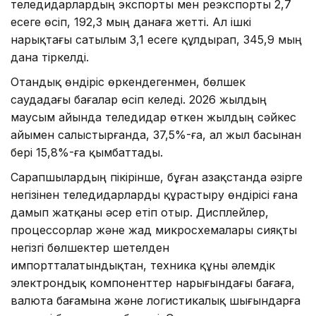
теледидарлардың экспорты мен реэкспорты 2,7
есеге өсіп, 192,3 мың данаға жетті. Ал ішкі
нарықтағы сатылым 3,1 есеге құлдырап, 345,9 мың
дана тіркелді.
Отандық өндіріс өркендегенмен, бөлшек
саудадағы бағалар өсіп келеді. 2026 жылдың
маусым айында теледидар өткен жылдың сәйкес
айымен салыстырғанда, 37,5%-ға, ал жыл басынан
бері 15,8%-ға қымбаттады.
Сарапшылардың пікірінше, бұған Қазақстанда әзірге
негізінен теледидарларды құрастыру өндірісі ғана
дамып жатқаны әсер етіп отыр. Дисплейлер,
процессорлар және жад микросхемалары сияқты
негізгі бөлшектер шетелден
импортталатындықтан, техника құны әлемдік
электрондық компоненттер нарығындағы бағаға,
валюта бағамына және логистикалық шығындарға