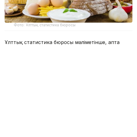
Фото: Ұлттық статистика бюросы
Ұлттық статистика бюросы мәліметінше, апта
ішінде қияр (-2,4%), ақ қырыққабат (-2,1%),
қызанақ, картоп (-1,7%), сүйексіз сиыр еті (-0,4%),
алма (-0,3%), қарақұмық жармасы (-0,2%), қаймақ
(-0,1%) бағалары төмендеді.
Бірінші сұрыпты бидай ұнынан пісірілген нан,
сүйекті сиыр еті, тауық еті, құс еті, ет фаршы,
сүзбе, айран және шай бағалары аптада өзгеріссіз
қалды.
Өңірлер бөлінісінде елдің бірқатар қаласында
дефляциялық динамика байқалды. Әлеуметтік
маңызы бар азық-түлік тауарларының жалпы баға