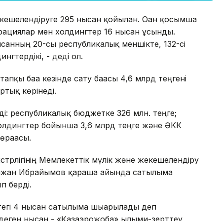
екешелендіруге 295 нысан қойылған. Оған қосымша
порациялар мен холдингтер 16 нысан ұсынды.
нысанның 20-сы республикалық меншікте, 132-сі
нгтердікі, - деді ол.
пқы баға кезінде сату бағасы 4,6 млрд теңгені
ртық көрінеді.
ді: республикалық бюджетке 326 млн. теңге;
олдингтер бойынша 3,6 млрд теңге және ӘКК
өрағасы.
трлігінің Мемлекеттік мүлік және жекешелендіру
мжан Ибрайымов қараша айында сатылымға
п берді.
егі 4 нысан сатылымға шығарылады деп
деген нысан - «Қазаэрожоба» ғылыми-зерттеу