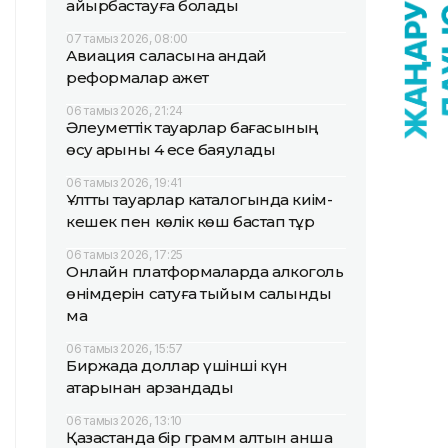
айырбастауға болады
07 тамыз 2026, 08:00
Авиация саласына қандай
реформалар қажет
06 тамыз 2026, 21:24
Әлеуметтік тауарлар бағасының
өсу қарқыны 4 есе баяулады
06 тамыз 2026, 19:41
Ұлттық тауарлар каталогында киім-
кешек пен көлік көш бастап тұр
06 тамыз 2026, 17:25
Онлайн платформаларда алкоголь
өнімдерін сатуға тыйым салынды
ма
06 тамыз 2026, 15:57
Биржада доллар үшінші күн
қатарынан арзандады
06 тамыз 2026, 13:10
Қазақстанда бір грамм алтын қанша