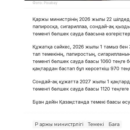
Фото: Pixabay
Қаржы министрінің 2026 жылғы 22 шілдедег
папиросқа, сигариллаға, сондай-ақ қызды
төменгі бөлшек сауда бағасына өзгерістер 
Құжатқа сәйкес, 2026 жылғы 1 тамыз бен 3
тал темекінің, папиростың, сигарилланы
төменгі бөлшек сауда бағасы 1060 теңге бо
қаңтардан бастап бұл көрсеткіш 970 теңг
Сондай-ақ құжатта 2027 жылғы 1 қаңтард
төменгі бөлшек сауда бағасы 1120 теңгеге 
Бұған дейін Қазақстанда темекі бағасы өс
ҚР Қаржы министрлігі
Темекі
Баға