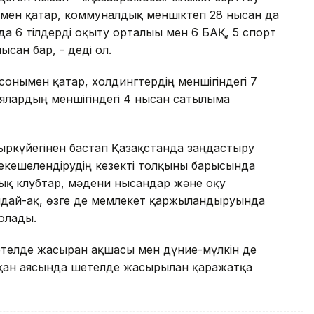
ымен қатар, коммуналдық меншіктегі 28 нысан да
а 6 тілдерді оқыту орталығы мен 6 БАҚ, 5 спорт
сан бар, - деді ол.
онымен қатар, холдингтердің меншігіндегі 7
иялардың меншігіндегі 4 нысан сатылымға
 қыркүйегінен бастап Қазақстанда заңдастыру
екешелендірудің кезекті толқыны барысында
ық клубтар, мәдени нысандар және оқу
ндай-ақ, өзге де мемлекет қаржыландыруында
болады.
телде жасырған ақшасы мен дүние-мүлкін де
ауқан аясында шетелде жасырылған қаражатқа