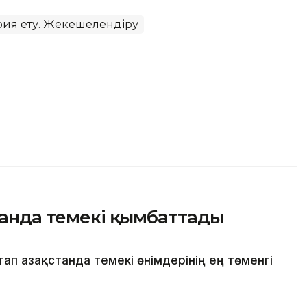
ия ету. Жекешелендіру
станда темекі қымбаттады
п Қазақстанда темекі өнімдерінің ең төменгі