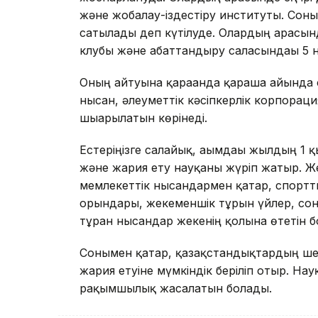
және жобалау-іздестіру институты. Сон
сатылады деп күтілуде. Олардың арасынд
клубы және абаттандыру саласындағы 5 ны
Оның айтуына қарағанда қараша айында с
нысан, әлеуметтік кәсіпкерлік корпорац
шығарылатын көрінеді.
Естеріңізге салайық, ағымдағы жылдың 1
және жария ету науқаны жүріп жатыр. Ж
мемлекеттік нысандармен қатар, спортт
орындары, жекеменшік тұрғын үйлер, со
тұрған нысандар жекенің қолына өтетін 
Сонымен қатар, қазақстандықтардың ше
жария етуіне мүмкіндік беріліп отыр. Н
рақымшылық жасалатын болады.