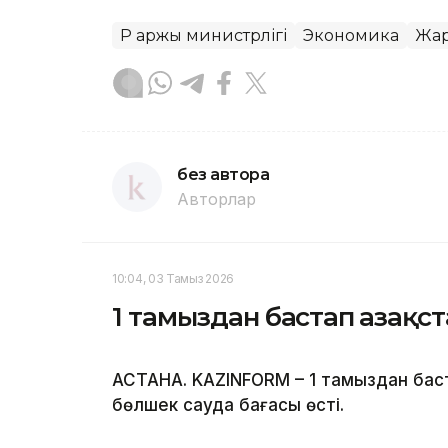
ҚР Қаржы министрлігі
Экономика
Жар
без автора
Авторлар
10:04, 03 Тамыз 2026
1 тамыздан бастап Қазақ
АСТАНА. KAZINFORM – 1 тамыздан баста
бөлшек сауда бағасы өсті.