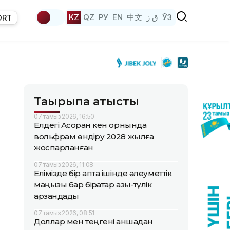
KZ
QZ
РУ
EN
中文
ق ز
ЎЗ
ORT
Тақырыпқа қатысты
07 тамыз 2026, 16:50
Елдегі Ақсоран кен орнында
вольфрам өндіру 2028 жылға
жоспарланған
07 тамыз 2026, 11:08
Елімізде бір апта ішінде әлеуметтік
маңызы бар бірқатар азық-түлік
арзандады
07 тамыз 2026, 08:51
Доллар мен теңгені қаншадан