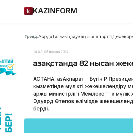
KAZINFORM
Ақорда
Тағайындау
Заң және тәртіп
Дерекқор
Тренд:
14:43, 05 Қараша 2014
Қазақстанда 82 нысан же
АСТАНА. ҚазАқпарат - Бүгін ҚР Прези
қызметінде мүлікті жекешелендіру м
Қаржы министрлігі Мемлекеттік мүлік
Эдуард Өтепов елімізде жекешеленд
берді.