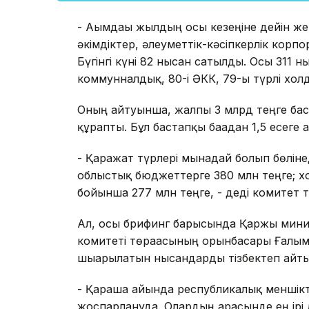
- Ағымдағы жылдың осы кезеңіне дейін ж
әкімдіктер, әлеуметтік-кәсіпкерлік кор
Бүгінгі күні 82 нысан сатылды. Осы 311 
коммунналдық, 80-і ӘКК, 79-ы түрлі холди
Оның айтуынша, жалпы 3 млрд теңге баста
құрапты. Бұл бастапқы бағадан 1,5 есеге а
- Қаражат түрлері мынадай болып бөліне
облыстық бюджеттерге 380 млн теңге; х
бойынша 277 млн теңге, - деді комитет т
Ал, осы брифинг барысында Қаржы минис
комитеті төрағасының орынбасары Ғалы
шығарылатын нысандарды тізбектеп айты
- Қараша айында республикалық меншікт
жоспарлануда. Олардың арасынде ең ірі 