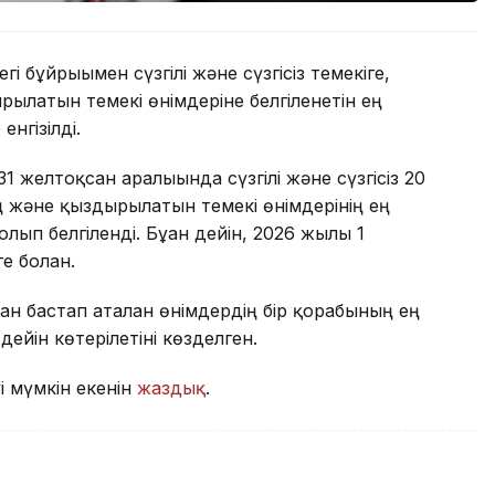
і бұйрығымен сүзгілі және сүзгісіз темекіге,
рылатын темекі өнімдеріне белгіленетін ең
енгізілді.
1 желтоқсан аралығында сүзгілі және сүзгісіз 20
ң және қыздырылатын темекі өнімдерінің ең
лып белгіленді. Бұған дейін, 2026 жылғы 1
е болған.
ан бастап аталған өнімдердің бір қорабының ең
дейін көтерілетіні көзделген.
уі мүмкін екенін
жаздық
.