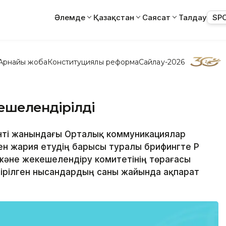
Әлемде
Қазақстан
Саясат
Талдау
SP
Арнайы жоба
Конституциялық реформа
Сайлау-2026
кешелендірілді
денті жанындағы Орталық коммуникациялар
ен жария етудің барысы туралы брифингте ҚР
 және жекешелендіру комитетінің төрағасы
ірілген нысандардың саны жайында ақпарат