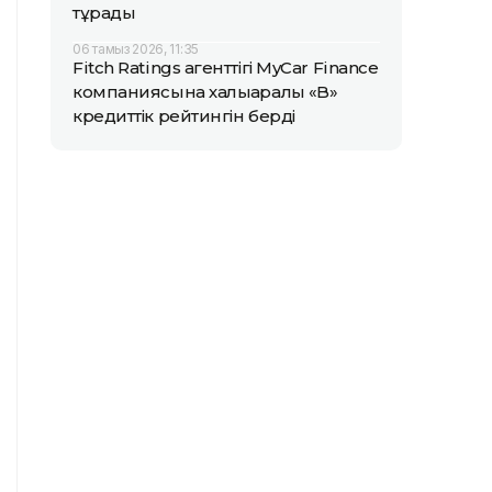
тұрады
06 тамыз 2026, 11:35
Fitch Ratings агенттігі MyCar Finance
компаниясына халықаралық «B»
кредиттік рейтингін берді