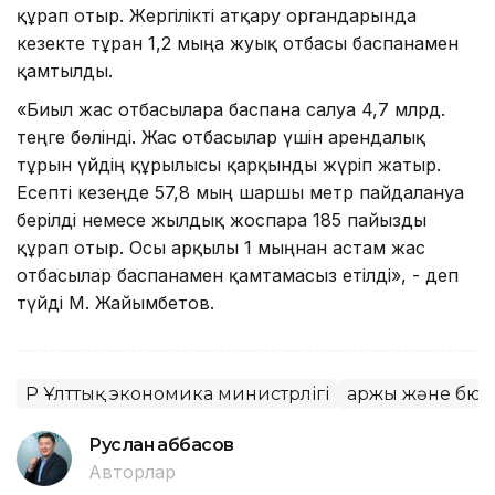
құрап отыр. Жергілікті атқару органдарында
кезекте тұрған 1,2 мыңға жуық отбасы баспанамен
қамтылды.
«Биыл жас отбасыларға баспана салуға 4,7 млрд.
теңге бөлінді. Жас отбасылар үшін арендалық
тұрғын үйдің құрылысы қарқынды жүріп жатыр.
Есепті кезеңде 57,8 мың шаршы метр пайдалануға
берілді немесе жылдық жоспарға 185 пайызды
құрап отыр. Осы арқылы 1 мыңнан астам жас
отбасылар баспанамен қамтамасыз етілді», - деп
түйді М. Жайымбетов.
ҚР Ұлттық экономика министрлігі
Қаржы және бю
Руслан Ғаббасов
Авторлар