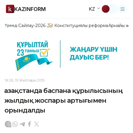
KAZINFORM
KZ
Сайлау-2026
Конституциялық реформа
Арнайы жо
Тренд:
16:26, 10 Желтоқсан 2015
Қазақстанда баспана құрылысының
жылдық жоспары артығымен
орындалды