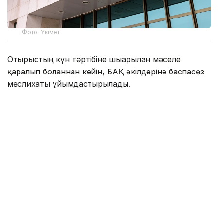
Фото: Үкімет
Отырыстың күн тәртібіне шығарылған мәселе
қаралып болғаннан кейін, БАҚ өкілдеріне баспасөз
мәслихаты ұйымдастырылады.
Онда ҚР Сауда және интеграция министрі Арман
Шаққалиев пен ҚР Ауыл шаруашылығы вице-
министрі Азат Сұлтанов тілшілер сұрағына жауап
береді.
Айта кетейік, бұған дейін Ұлттық тауарлар
каталогында 29 млн тауар тіркелгенін
жазғанбыз
.
1 шілдеден бастап Қазақстанда Ұлттық тауарлар
каталогын (ҰТК) енгізудің өтпелі кезеңі толық
аяқталды.