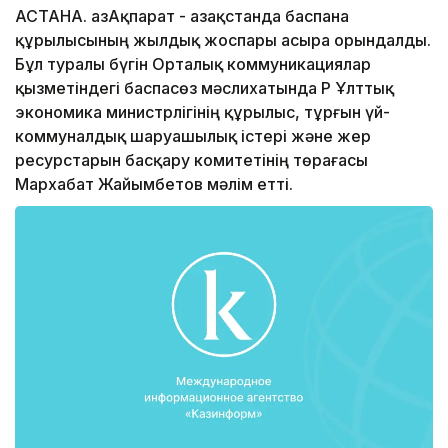
АСТАНА. ҚазАқпарат - Қазақстанда баспана
құрылысының жылдық жоспары асыра орындалды.
Бұл туралы бүгін Орталық коммуникациялар
қызметіндегі баспасөз мәслихатында ҚР Ұлттық
экономика министрлігінің құрылыс, тұрғын үй-
коммуналдық шаруашылық істері және жер
ресурстарын басқару комитетінің төрағасы
Мархабат Жайымбетов мәлім етті.