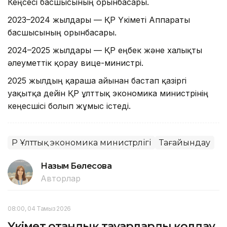
Кеңсесі басшысының орынбасары.
2023–2024 жылдары — ҚР Үкіметі Аппараты
басшысының орынбасары.
2024–2025 жылдары — ҚР еңбек және халықты
әлеуметтік қорғау вице-министрі.
2025 жылдың қараша айынан бастап қазіргі
уақытқа дейін ҚР ұлттық экономика министрінің
кеңесшісі болып жұмыс істеді.
ҚР Ұлттық экономика министрлігі
Тағайындау
Назым Бөлесова
Авторлар
08:00, 04 Тамыз 2026
Үкімет отандық тауарларды қолдау