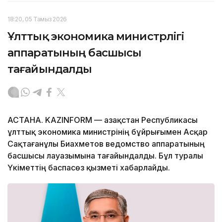
18:20, 05 Тамыз 2026
Ұлттық экономика министрлігі
аппаратының басшысы
тағайындалды
АСТАНА. KAZINFORM — Қазақстан Республикасы
ұлттық экономика министрінің бұйрығымен Асқар
Сақтағанұлы Биахметов ведомство аппаратының
басшысы лауазымына тағайындалды. Бұл туралы
Үкіметтің баспасөз қызметі хабарлайды.