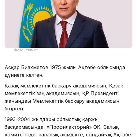
Фото: Үкімет
Асқар Биахметов 1975 жылы Ақтөбе облысында
дүниеге келген.
Қазақ мемлекеттік басқару академиясын, Қазақ
мемлекеттік заң академиясын, ҚР Президенті
жанындағы Мемлекеттік басқару академиясын
бітірген.
1993–2004 жылдары облыстық қаржы
басқармасында, «Профилакторий» ӨК, Салық
комитетінде, қалалық әкімдікте, сондай-ақ Ақтөбе