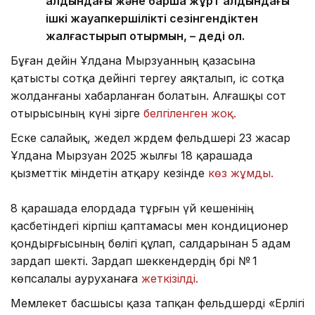
алдындағы және барша жұрт алдындағы
ішкі жауапкершілікті сезінгендіктен
жалғастырып отырмын, – деді ол.
Бұған дейін Ұлдана Мырзуанның қазасына
қатысты сотқа дейінгі тергеу аяқталып, іс сотқа
жолданғаны хабарланған болатын. Алғашқы сот
отырысының күні әзірге
белгіленген жоқ.
Еске салайық, жедел жәрдем фельдшері 23 жасар
Ұлдана Мырзуан 2025 жылғы 18 қарашада
қызметтік міндетін атқару кезінде
көз жұмды.
8 қарашада елордада тұрғын үй кешенінің
қасбетіндегі кірпіш қаптамасы мен кондиционер
қондырғысының бөлігі құлап, салдарынан 5 адам
зардап шекті. Зардап шеккендердің бәрі № 1
көпсалалы ауруханаға
жеткізілді.
Мемлекет басшысы қаза тапқан фельдшерді «Ерлігі