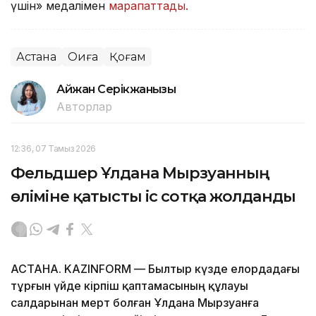
үшін» медалімен
марапаттады.
Астана
Оқиға
Қоғам
Айжан Серікжанқызы
Авторлар
12:36, 07 Тамыз 2026
Фельдшер Ұлдана Мырзуанның
өліміне қатысты іс сотқа жолданды
АСТАНА. KAZINFORM — Былтыр күзде елордадағы
тұрғын үйде кірпіш қаптамасының құлауы
салдарынан мерт болған Ұлдана Мырзуанға