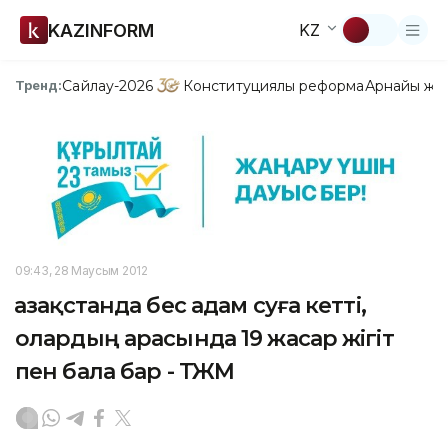
KAZINFORM
KZ
Сайлау-2026
Конституциялық реформа
Арнайы жо
Тренд:
09:43, 28 Маусым 2012
Қазақстанда бес адам суға кетті,
олардың арасында 19 жасар жігіт
пен бала бар - ТЖМ