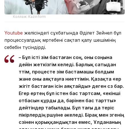
Коллаж: Kazinform
Youtube
желісіндегі сұхбатында Әділет Зейнел бұл
процессуалдық мәртебені сақтап қалу шешімінің
себебін түсіндірді.
– Бұл істі өзім бастаған соң, оны соңына
дейін жеткізгім келеді. Барлық сатыдан
өттім, процесте өзім бастамашы болдым
және оны аяқтауға ниеттімін. Қазақта «ер
жігіт бастаған ісін аяқтайды» деген сөз бар.
Егер ертең бұл істен бас тартсам, «екінші
отбасын құрды да, бәрінен бас тартты»
дейтіндер табылады. Бұл тағы да теріс
пікірлердің өршуіне әкеледі. Бірақ мен өзгенің
сөзінен қорыққандықтан емес, Ұлдананың