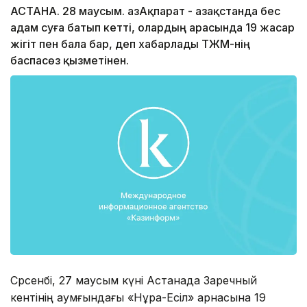
АСТАНА. 28 маусым. ҚазАқпарат - Қазақстанда бес
адам суға батып кетті, олардың арасында 19 жасар
жігіт пен бала бар, деп хабарлады ТЖМ-нің
баспасөз қызметінен.
Сәрсенбі, 27 маусым күні Астанада Заречный
кентінің аумғындағы «Нұра-Есіл» арнасына 19