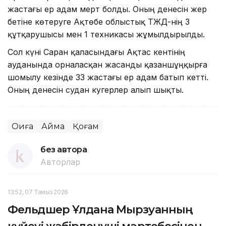
жастағы ер адам мерт болды. Оның денесін жер
бетіне көтеруге Ақтөбе облыстық ТЖД-нің 3
құтқарушысы мен 1 техникасы жұмылдырылды.
Сол күні Саран қаласындағы Ақтас кентінің
ауданында орналасқан жасанды қазаншұңқырға
шомылу кезінде 33 жастағы ер адам батып кетті.
Оның денесін судан куәгерлер алып шықты.
Оқиға
Аймақ
Қоғам
без автора
Авторлар
13:52, 07 Тамыз 2026
Фельдшер Ұлдана Мырзуанның