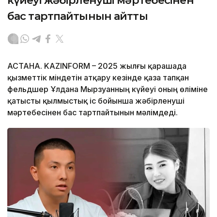
күйеуі жәбірленуші мәртебесінен
бас тартпайтынын айтты
АСТАНА. KAZINFORM – 2025 жылғы қарашада
қызметтік міндетін атқару кезінде қаза тапқан
фельдшер Ұлдана Мырзуанның күйеуі оның өліміне
қатысты қылмыстық іс бойынша жәбірленуші
мәртебесінен бас тартпайтынын мәлімдеді.