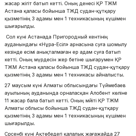
жасар жігіт батып кетті. Оның денесі ҚР ТЖМ
Астана қаласы бойынша ТЖД судан-құтқару
қызметінің 3 адамы мен 1 техникасының күшімен
шығарылды.
Сол күні Астанада Пригородный кентінің
ауданындағы «Нұра-Есіл» арнасына суға шомылу
кезінде есімі анықталмаған ер адам суға батып
кетті. Оның мүрдесін жер бетіне шығарумен ҚР
ТЖМ Астана қаласы бойынша ТЖД судан-құтқару
қызметінің 3 адамы мен 1 техникасы айналысты.
27 маусым күні Алматы облысындағы Түймебаев
ауылының ауданында орналасқан Алобент көліне
11 жасар бала батып кетті. Оның мәйіті ҚР ТЖМ
Алматы облысы бойынша ТЖД судан-құтқару
қызметінің 3 адамы мен 1 техникасының күшімен
шығарылды.
Сәрсенбі күні Ақтөбедегі қалалық жағажайда 27