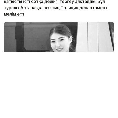
қатысты істі сотқа дейінгі тергеу аяқталды. Бұл
туралы Астана қаласының Полиция департаменті
мәлім етті.
Фото: rustemova_aliya / instagram
— Ұлдана Мырзуанның өліміне қатысты
сотқа дейінгі тергеу аяқталып, қылмыстық