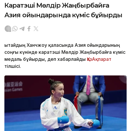
Каратэші Мөлдір Жаңбырбайға
Азия ойындарында күміс бұйырды
Қытайдың Ханчжоу қаласында Азия ойындарының
соңғы күнінде каратэші Мөлдір Жаңбырбайға күміс
медаль бұйырды, деп хабарлайды
ҚазАқпарат
тілшісі.