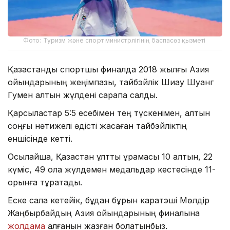
Фото: Туризм және спорт министрлігінің баспасөз қызметі
Қазақстандық спортшы финалда 2018 жылғы Азия
ойындарының жеңімпазы, тайбэйлік Шиау Шуанг
Гумен алтын жүлдені сарапқа салды.
Қарсыластар 5:5 есебімен тең түскенімен, алтын
соңғы нәтижелі әдісті жасаған тайбэйліктің
еншісінде кетті.
Осылайша, Қазақстан ұлттық құрамасы 10 алтын, 22
күміс, 49 қола жүлдемен медальдар кестесінде 11-
орынға тұрақтады.
Еске сала кетейік, бұдан бұрын каратэші Мөлдір
Жаңбырбайдың Азия ойындарының финалына
жолдама
алғанын жазған болатынбыз.