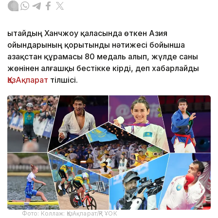
Қытайдың Ханчжоу қаласында өткен Азия
ойындарының қорытынды нәтижесі бойынша
Қазақстан құрамасы 80 медаль алып, жүлде саны
жөнінен алғашқы бестікке кірді, деп хабарлайды
ҚазАқпарат
тілшісі.
Фото: Коллаж: ҚазАқпарат/ҚР ҰОК