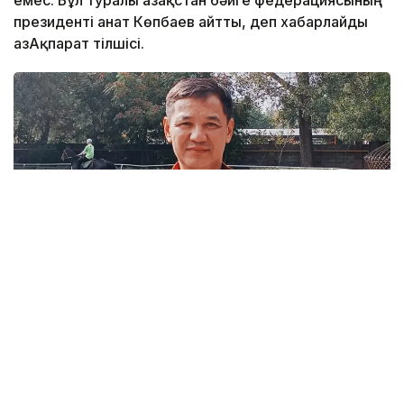
емес. Бұл туралы Қазақстан бәйге федерациясының
президенті Қанат Көпбаев айтты, деп хабарлайды
ҚазАқпарат тілшісі.
Фото: ҚазАқпарат
Спикердің сөзінше, елімізде бәйгенің дамуына
мемлекеттің қолдауы қажет.