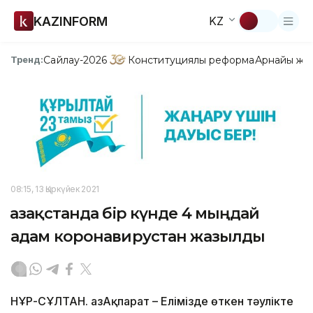
KAZINFORM
KZ
Сайлау-2026
Конституциялық реформа
Арнайы жо
Тренд:
08:15, 13 Қыркүйек 2021
Қазақстанда бір күнде 4 мыңдай
адам коронавирустан жазылды
НҰР-СҰЛТАН. ҚазАқпарат – Елімізде өткен тәулікте