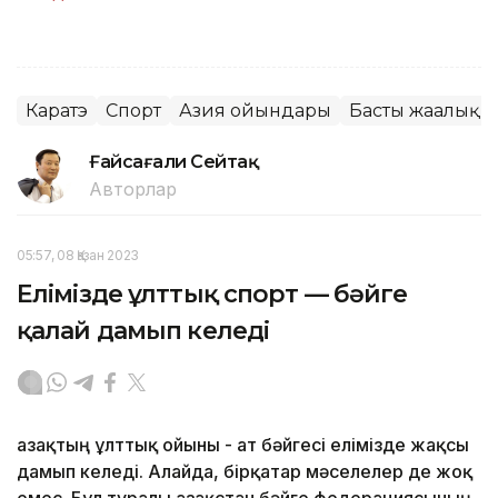
Каратэ
Спорт
Азия ойындары
Басты жаңалық
Ғайсағали Сейтақ
Авторлар
05:57, 08 Қазан 2023
Елімізде ұлттық спорт — бәйге
қалай дамып келеді
Қазақтың ұлттық ойыны - ат бәйгесі елімізде жақсы
дамып келеді. Алайда, бірқатар мәселелер де жоқ