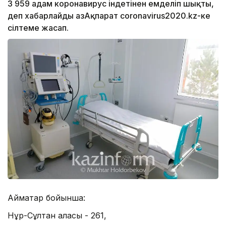
3 959 адам коронавирус індетінен емделіп шықты,
деп хабарлайды ҚазАқпарат coronavirus2020.kz-ке
сілтеме жасап.
Аймақтар бойынша:
Нұр-Сұлтан қаласы - 261,