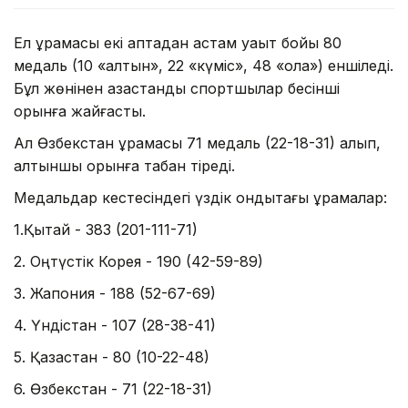
Ел құрамасы екі аптадан астам уақыт бойы 80
медаль (10 «алтын», 22 «күміс», 48 «қола») еншіледі.
Бұл жөнінен қазақстандық спортшылар бесінші
орынға жайғасты.
Ал Өзбекстан құрамасы 71 медаль (22-18-31) алып,
алтыншы орынға табан тіреді.
Медальдар кестесіндегі үздік ондықтағы құрамалар:
1.Қытай - 383 (201-111-71)
2. Оңтүстік Корея - 190 (42-59-89)
3. Жапония - 188 (52-67-69)
4. Үндістан - 107 (28-38-41)
5. Қазақстан - 80 (10-22-48)
6. Өзбекстан - 71 (22-18-31)