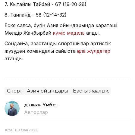
7. Кытайлық Тайбэй - 67 (19-20-28)
8. Таиланд - 58 (12-14-32)
Еске салсақ, бүгін Азия ойындарында каратэші
Мөлдір Жаңбырбай
күміс медаль
алды.
Сондай-ақ, қазақстандық спортшылар артистік
жүзуден командалық сайыста
қола жүлдегер
атанды.
Спорт
Азия ойындары
Басты жаңалық
Әділжан Үмбет
Авторлар
10:58, 08 Қазан 2023