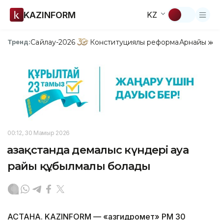
KAZINFORM
KZ
Сайлау-2026
Конституциялық реформа
Арнайы жо
Тренд:
00:12, 30 Мамыр 2026
Қазақстанда демалыс күндері ауа
райы құбылмалы болады
АСТАНА. KAZINFORM — «Қазгидромет» РМҚ 30