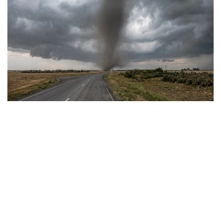
Фото: Видеодан алынған скрин
Сауалдарымызға «Қазгидромет» РМК Ғылыми-
зерттеу орталығының директоры, климаттың өзгеруі
мен гидрологиялық процестерді зерттеу
саласындағы жетекші маман Тұрсын Тілләкәрім
жауап берді.