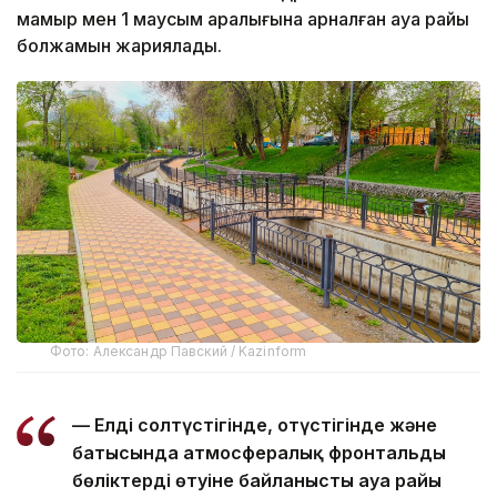
мамыр мен 1 маусым аралығына арналған ауа райы
болжамын жариялады.
Фото: Александр Павский / Kazinform
— Елдің солтүстігінде, оңтүстігінде және
батысында атмосфералық фронтальды
бөліктердің өтуіне байланысты ауа райы