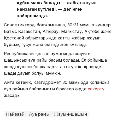
құбылмалы болады — жаңбыр жауып,
найзағай күтіледі, — делінген
хабарламада.
Синоптиктердің болжамынша, 30-31 мамыр күндері
Батыс Қазақстан, Атырау, Маңғыстау, Ақтөбе және
Қостанай облыстарында қатты жаңбыр жауып,
бұршақ түсуі және екпінді жел күтіледі.
Республиканың қалған аумағында жауын-
шашынсыз ауа райы басым болады. Ел бойынша
желдің күшеюі болжанады, ал оңтүстік өңірлерде
шаңды дауыл болуы мүмкін.
Айта кетейік, Қазгидромет 30 мамырда қолайсыз
ауа райына байланысты бірқатар өңірде
ескерту
жасады.
Найзағай
Ауа райы
Жауын-шашын