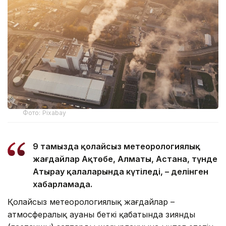
Фото: Pixabay
9 тамызда қолайсыз метеорологиялық
жағдайлар Ақтөбе, Алматы, Астана, түнде
Атырау қалаларында күтіледі, – делінген
хабарламада.
Қолайсыз метеорологиялық жағдайлар –
атмосфералық ауаның беткі қабатында зиянды