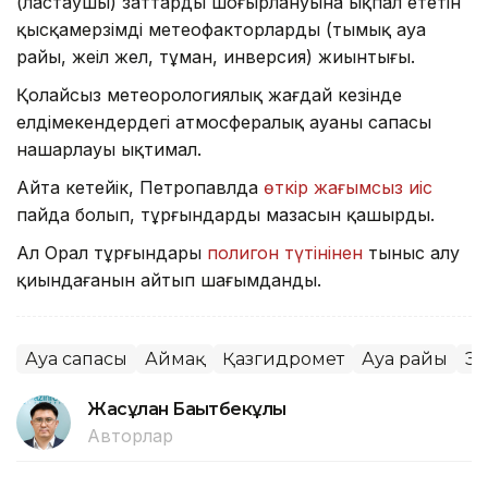
(ластаушы) заттардың шоғырлануына ықпал ететін
қысқамерзімді метеофакторлардың (тымық ауа
райы, жеңіл жел, тұман, инверсия) жиынтығы.
Қолайсыз метеорологиялық жағдай кезінде
елдімекендердегі атмосфералық ауаның сапасы
нашарлауы ықтимал.
Айта кетейік, Петропавлда
өткір жағымсыз иіс
пайда болып, тұрғындардың мазасын қашырды.
Ал Орал тұрғындары
полигон түтінінен
тыныс алу
қиындағанын айтып шағымданды.
Ауа сапасы
Аймақ
Қазгидромет
Ауа райы
Эк
Жасұлан Бақытбекұлы
Авторлар