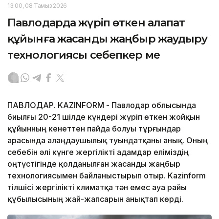
13:00, 08 Тамыз 2026
Павлодарда жүріп өткен алапат
құйынға жасанды жаңбыр жаудыру
технологиясы себепкер ме
ПАВЛОДАР. KAZINFORM - Павлодар облысында
биылғы 20-21 шілде күндері жүріп өткен жойқын
құйынның кенеттен пайда болуы тұрғындар
арасында алаңдаушылық туындатқаны анық. Оның
себебін әлі күнге жергілікті адамдар еліміздің
оңтүстігінде қолданылған жасанды жаңбыр
технологиясымен байланыстырып отыр. Kazinform
тілшісі жергілікті климатқа тән емес ауа райы
құбылысының жай-жапсарын анықтап көрді.