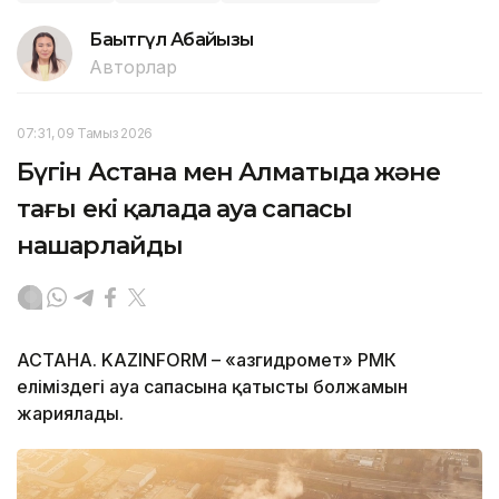
Бақытгүл Абайқызы
Авторлар
07:31, 09 Тамыз 2026
Бүгін Астана мен Алматыда және
тағы екі қалада ауа сапасы
нашарлайды
АСТАНА. KAZINFORM – «Қазгидромет» РМК
еліміздегі ауа сапасына қатысты болжамын
жариялады.