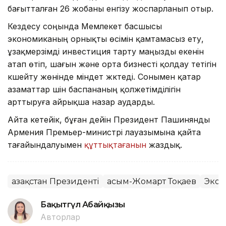
бағытталған 26 жобаны енгізу жоспарланып отыр.
Кездесу соңында Мемлекет басшысы
экономиканың орнықты өсімін қамтамасыз ету,
ұзақмерзімді инвестиция тарту маңызды екенін
атап өтіп, шағын және орта бизнесті қолдау тетігін
күшейту жөнінде міндет жүктеді. Сонымен қатар
азаматтар үшін баспананың қолжетімділігін
арттыруға айрықша назар аударды.
Айта кетейік, бұған дейін Президент Пашинянды
Армения Премьер-министрі лауазымына қайта
тағайындалуымен
құттықтағанын
жаздық.
Қазақстан Президенті
Қасым-Жомарт Тоқаев
Экон
Бақытгүл Абайқызы
Авторлар