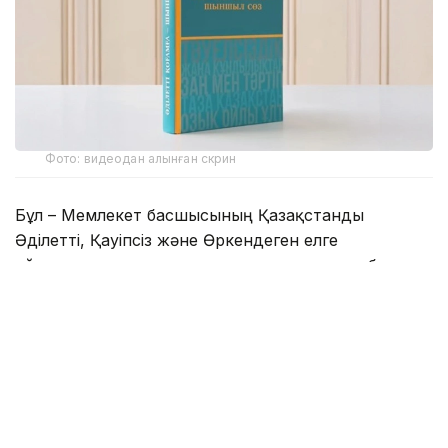
Фото: видеодан алынған скрин
Бұл – Мемлекет басшысының Қазақстанды
Әділетті, Қауіпсіз және Өркендеген елге
айналдыруды көздеген ұлы мұратының сөзбен
көмкерілген жиынтық бейнесі.
– Құрметті достар! Сөз қадірін түсінетін,
көкірегі ояу, зерделі қауымға айтар
жаңалығымыз бар. «Әділетті қоғамға –
шыншыл сөз» деген атпен Қазақстан
Республикасының Президенті Қасым-