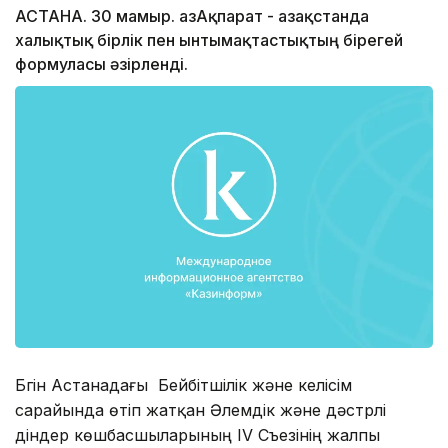
АСТАНА. 30 мамыр. ҚазАқпарат - Қазақстанда
халықтық бірлік пен ынтымақтастықтың бірегей
формуласы әзірленді.
Бүгін Астанадағы Бейбітшілік және келісім
сарайында өтіп жатқан Әлемдік және дәстүрлі
діндер көшбасшыларының IV Съезінің жалпы