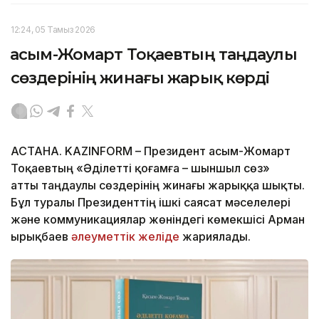
12:24, 05 Тамыз 2026
Қасым-Жомарт Тоқаевтың таңдаулы
сөздерінің жинағы жарық көрді
АСТАНА. KAZINFORM – Президент Қасым-Жомарт
Тоқаевтың «Әділетті қоғамға – шыншыл сөз»
атты таңдаулы сөздерінің жинағы жарыққа шықты.
Бұл туралы Президенттің ішкі саясат мәселелері
және коммуникациялар жөніндегі көмекшісі Арман
Қырықбаев
әлеуметтік желіде
жариялады.