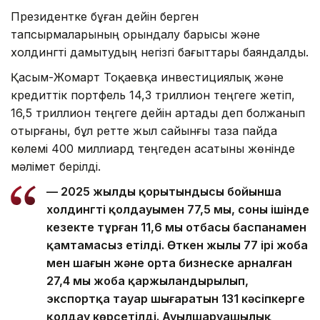
Президентке бұған дейін берген
тапсырмаларының орындалу барысы және
холдингті дамытудың негізгі бағыттары баяндалды.
Қасым-Жомарт Тоқаевқа инвестициялық және
кредиттік портфель 14,3 триллион теңгеге жетіп,
16,5 триллион теңгеге дейін артады деп болжанып
отырғаны, бұл ретте жыл сайынғы таза пайда
көлемі 400 миллиард теңгеден асатыны жөнінде
мәлімет берілді.
— 2025 жылдың қорытындысы бойынша
холдингтің қолдауымен 77,5 мың, соның ішінде
кезекте тұрған 11,6 мың отбасы баспанамен
қамтамасыз етілді. Өткен жылы 77 ірі жоба
мен шағын және орта бизнеске арналған
27,4 мың жоба қаржыландырылып,
экспортқа тауар шығаратын 131 кәсіпкерге
қолдау көрсетілді. Ауылшаруашылық