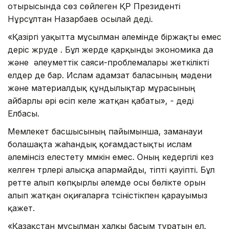
отырысында сөз сөйлеген ҚР Президенті
Нұрсұлтан Назарбаев осылай деді.
«Қазіргі уақытта мұсылман әлемінде біржақты емес
үдеріс жүруде . Бұл жерде қарқынды экономика да
және әлеуметтік саяси-проблемалары жеткілікті
елдер де бар. Ислам адамзат баласының мәдени
және материалдық құндылықтар мұрасының
айбарлы әрі өсіп келе жатқан қабаты», - деді
Елбасы.
Мемлекет басшысының пайымынша, заманауи
болашақта жаһандық қоғамдастықты ислам
әлемінсіз елестету мүмкін емес. Оның кедергілі кез
келген түрлері алысқа апармайды, тіпті қауіпті. Бұл
ретте алып көпқырлы әлемде осы бөлікте орын
алып жатқан оқиғаларға түсіністікпен қарауымыз
қажет.
«Қазақстан мұсылман халқы басым тұратын ел.