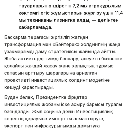
тауарларын өндіретін 7,2 мың агроқұрылым
көктемгі егіс жұмыстарын жүргізу үшін 11,4
мың техниканы лизингке алды, — делінген
хабарламада.
Басқарма төрағасы жүргізіліп жатқан
трансформация мен «Бәйтерек» холдингінің жаңа
ұзақмерзімді даму стратегиясы жайында айтты.
Жоба активтерді тиімді басқару, әлеуетті бизнеске
қолайлы жағдай жасау және халықтың тұрмыс
сапасын арттыру шараларына арналған
проактивті инвестициялық холдинг моделіне
көшуді қарастырады.
Бұдан бөлек, Президентке бірқатар
инвестициялық жобаны іске асыру барысы туралы
баяндалды. Жыл соңына дейін Инвестициялық
кеңестің қарауына импортты алмастыруға,
экспорт пен инфрақұрылымды дамытуға