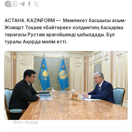
АСТАНА. KAZINFORM — Мемлекет басшысы Қасым-
Жомарт Тоқаев «Бәйтерек» холдингінің басқарма
төрағасы Рустам Қарағойшинді қабылдады. Бұл
туралы Ақорда мәлім етті.
Фото: Ақорда