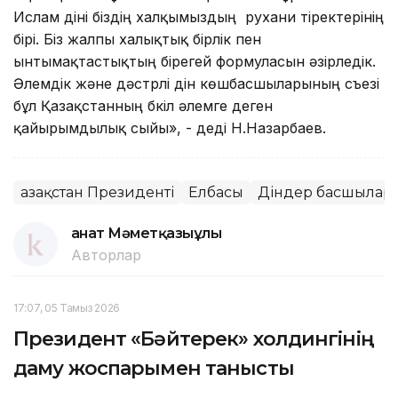
Ислам діні біздің халқымыздың рухани тіректерінің
бірі. Біз жалпы халықтық бірлік пен
ынтымақтастықтың бірегей формуласын әзірледік.
Әлемдік және дәстүрлі дін көшбасшыларының съезі
бұл Қазақстанның бүкіл әлемге деген
қайырымдылық сыйы», - деді Н.Назарбаев.
Қазақстан Президенті
Елбасы
Діндер басшылары
Қанат Мәметқазыұлы
Авторлар
17:07, 05 Тамыз 2026
Президент «Бәйтерек» холдингінің
даму жоспарымен танысты