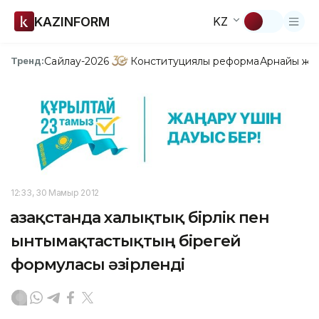
KAZINFORM
KZ
Сайлау-2026
Конституциялық реформа
Арнайы жо
Тренд:
12:33, 30 Мамыр 2012
Қазақстанда халықтық бірлік пен
ынтымақтастықтың бірегей
формуласы әзірленді