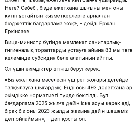
Неге? Себебі, бізде әжетхана шығыны мен оны
күтіп ұстайтын қызметкерлерге арналған
бюджеттік бағдарлама жоқ», - дейді Ержан
Еркінбаев.
Вице-министр бүгінде мемлекет санитарлық-
гигиеналық тораптарды ұстауға айына 83 мың теңге
көлемінде субсидия бөле алатынын айтты.
Ол үшін әкімдіктер өтініш беруі керек.
«Біз әжетхана мәселесін үш рет жоғары деңгейде
талқылауға шығардық. Енді осы 493 дәретхана әр
әкімдікке нормативті түрде бекітілді. Бұл
бағдарлама 2025 жылға дейін іске асуы керек еді,
бірақ біз оны 2023 жылдың жазына дейін шешеміз
деп ойлаймын», - деп қосты ол.