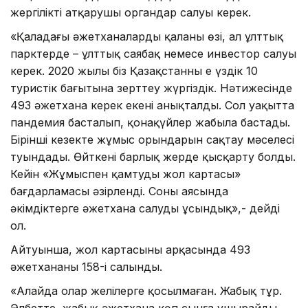
жергілікті атқарушы органдар салуы керек.
«Қаладағы әжетханаларды қаланың өзі, ал ұлттық
парктерде – ұлттық саябақ немесе инвестор салуы
керек. 2020 жылы біз Қазақстанның ең үздік 10
туристік бағытына зерттеу жүргіздік. Нәтижесінде
493 әжетхана керек екені анықталды. Сол уақытта
пандемия басталып, қонақүйлер жабыла бастады.
Бірінші кезекте жұмыс орындарын сақтау мәселесі
туындады. Өйткені барлық жерде қысқарту болды.
Кейін «Жұмыспен қамтудың жол картасы»
бағдарламасы әзірленді. Соның аясында
әкімдіктерге әжетхана салуды ұсындық»,- дейді
ол.
Айтуынша, жол картасының арқасында 493
әжетхананың 158-і салынды.
«Алайда олар желілерге қосылмаған. Жабық тұр.
Әлбетте, жабық әжетхана көп сынға ұшырайды.