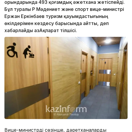
орындарында 493 қоғамдық әжетхана жетіспейді.
Бұл туралы ҚР Мәдениет және спорт вице-министрі
Ержан Еркінбаев туризм қауымдастығының
өкілдерімен кездесу барысында айтты, деп
хабарлайды ҚазАқпарат тілшісі.
Вице-министрдің сөзінше, дәретханаларды