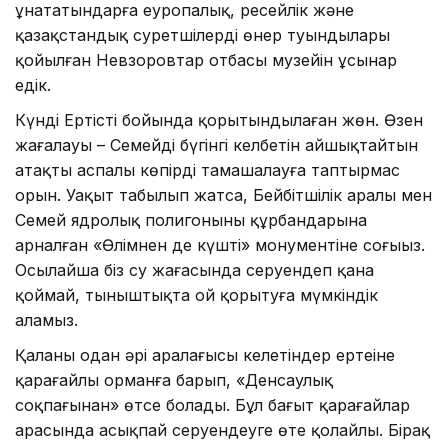
ұнататындарға еуропалық, ресейлік және
қазақстандық суретшілердің өнер туындылары
қойылған Невзоровтар отбасы музейін ұсынар
едік.
Күнді Ертістің бойында қорытындылаған жөн. Өзен
жағалауы – Семейдің бүгінгі келбетін айшықтайтын
атақты аспалы көпірді тамашалауға таптырмас
орын. Уақыт табылып жатса, Бейбітшілік аралы мен
Семей ядролық полигонының құрбандарына
арналған «Өлімнен де күшті» монументіне соғыңыз.
Осылайша біз су жағасында серуендеп қана
қоймай, тыныштықта ой қорытуға мүмкіндік
аламыз.
Қаланы одан әрі аралағысы келетіндер ертеңіне
қарағайлы орманға барып, «Денсаулық
соқпағынан» өтсе болады. Бұл бағыт қарағайлар
арасында асықпай серуендеуге өте қолайлы. Бірақ