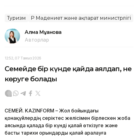
Туризм
ҚР Мәдениет және ақпарат министрлігі
Алма Мұқанова
Авторлар
12:52, 07 Тамыз 2026
Семейде бір күнде қайда аялдап, не
көруге болады
СЕМЕЙ. KAZINFORM – Жол бойындағы
қонақүйлердің серіктес желісімен бірлескен жоба
аясында қалада бір күнді қалай өткізуге және
басты тарихи орындарды қалай аралауға