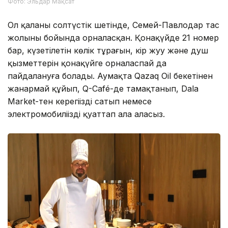
Фото: Эльдар Мақсат
Ол қаланың солтүстік шетінде, Семей-Павлодар тас
жолының бойында орналасқан. Қонақүйде 21 номер
бар, күзетілетін көлік тұрағын, кір жуу және душ
қызметтерін қонақүйге орналаспай да
пайдалануға болады. Аумақта Qazaq Oil бекетінен
жанармай құйып, Q-Café-де тамақтанып, Dala
Market-тен керегіңізді сатып немесе
электромобиліңізді қуаттап ала аласыз.