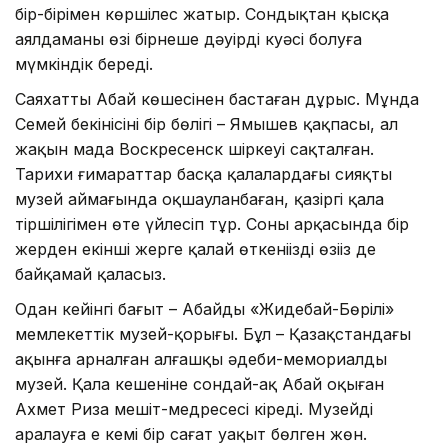
бір-бірімен көршілес жатыр. Сондықтан қысқа
аялдаманың өзі бірнеше дәуірдің куәсі болуға
мүмкіндік береді.
Саяхатты Абай көшесінен бастаған дұрыс. Мұнда
Семей бекінісінің бір бөлігі – Ямышев қақпасы, ал
жақын маңда Воскресенск шіркеуі сақталған.
Тарихи ғимараттар басқа қалалардағы сияқты
музей аймағында оқшауланбаған, қазіргі қала
тіршілігімен өте үйлесіп тұр. Соның арқасында бір
жерден екінші жерге қалай өткеніңізді өзіңіз де
байқамай қаласыз.
Одан кейінгі бағыт – Абайдың «Жидебай-Бөрілі»
мемлекеттік музей-қорығы. Бұл – Қазақстандағы
ақынға арналған алғашқы әдеби-мемориалды
музей. Қала кешеніне сондай-ақ Абай оқыған
Ахмет Риза мешіт-медресесі кіреді. Музейді
аралауға ең кемі бір сағат уақыт бөлген жөн.