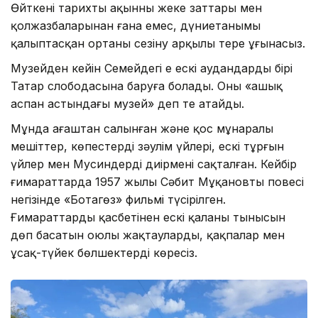
Өйткені тарихты ақынның жеке заттары мен
қолжазбаларынан ғана емес, дүниетанымы
қалыптасқан ортаны сезіну арқылы терең ұғынасыз.
Музейден кейін Семейдегі ең ескі аудандардың бірі
Татар слободасына баруға болады. Оны «ашық
аспан астындағы музей» деп те атайды.
Мұнда ағаштан салынған және қос мұнаралы
мешіттер, көпестердің зәулім үйлері, ескі тұрғын
үйлер мен Мусиндердің диірмені сақталған. Кейбір
ғимараттарда 1957 жылы Сәбит Мұқановтың повесі
негізінде «Ботагөз» фильмі түсірілген.
Ғимараттардың қасбетінен ескі қаланың тынысын
дөп басатын оюлы жақтауларды, қақпалар мен
ұсақ-түйек бөлшектерді көресіз.