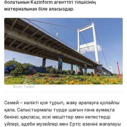
болатынын Kazinform агенттігі тілшісінің
материалынан біле аласыздар.
Фото: Үкімет
Семей – көлікті қоя тұрып, жаяу аралауға қолайлы
қала. Салыстырмалы түрде шағын ғана аумақта
бекініс қақпасы, ескі мешіттер мен көпестердің
үйлері, әдеби музейлер мен Ертіс өзенінің жағалауы