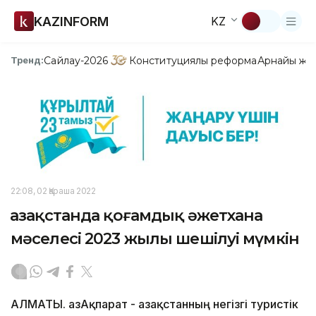
KAZINFORM
KZ
Сайлау-2026
Конституциялық реформа
Арнайы жо
Тренд:
22:08, 02 Қараша 2022
Қазақстанда қоғамдық әжетхана
мәселесі 2023 жылы шешілуі мүмкін
АЛМАТЫ. ҚазАқпарат - Қазақстанның негізгі туристік