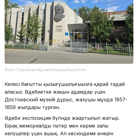
Фото: Талғатжан Мұхаметбекұлы/Кazinform
Келесі бағытты қызығушылығыңызға қарай таңдай
аласыз. Әдебиетке жақын адамдар үшін
Достоевский музейі дұрыс, жазушы мұнда 1857-
1859 жылдары тұрған.
Әдеби экспозиция бүгінде жаңартылып жатыр.
Бірақ мемориалды пәтер мен көрме залы
келушілер үшін ашық. Ал кескіндеме өнерін