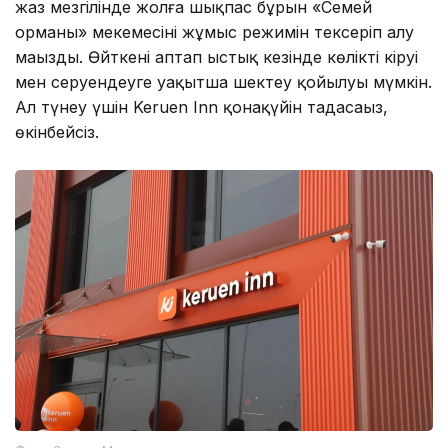
жаз мезгілінде жолға шықпас бұрын «Семей
орманы» мекемесінің жұмыс режимін тексеріп алу
маңызды. Өйткені аптап ыстық кезінде көліктің кіруі
мен серуендеуге уақытша шектеу қойылуы мүмкін.
Ал түнеу үшін Keruen Inn қонақүйін таңдасаңыз,
өкінбейсіз.