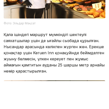
Фото: Эльдар Мақсат
Қала ішіндегі маршрут мүмкіндігі шектеулі
саяхатшылар үшін де ыңғайлы сызбада құрылған.
Нысандар арасында көлікпен жүрген жөн. Ерекше
қонақтар үшін Keruen Inn қонақүйінде бейімделген
жуыну бөлмесін, үлкен кереует пен жұмыс
аймағын қамтитын ауданы 25 шаршы метр арнайы
нөмір қарастырылған.