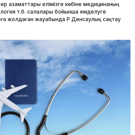
ер азаматтары елімізге көбіне медицинаның
ология т.б. салалары бойынша емделуге
зға жолдаған жауабында ҚР Денсаулық сақтау