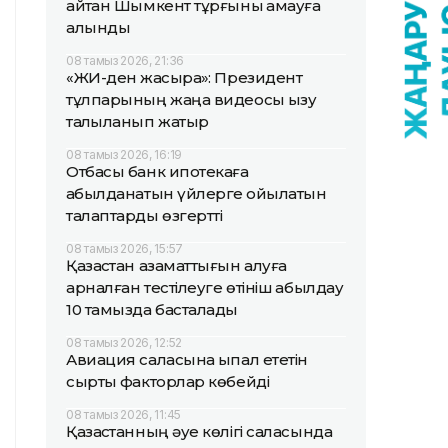
айтқан Шымкент тұрғыны қамауға
алынды
08 тамыз 2026, 21:36
«ЖИ-ден жақсырақ»: Президент
тұлпарының жаңа видеосы қызу
талқыланып жатыр
08 тамыз 2026, 16:19
Отбасы банк ипотекаға
қабылданатын үйлерге қойылатын
талаптарды өзгертті
08 тамыз 2026, 15:57
Қазақстан азаматтығын алуға
арналған тестілеуге өтініш қабылдау
10 тамызда басталады
08 тамыз 2026, 12:52
Авиация саласына ықпал ететін
сыртқы факторлар көбейді
08 тамыз 2026, 11:45
Қазақстанның әуе көлігі саласында