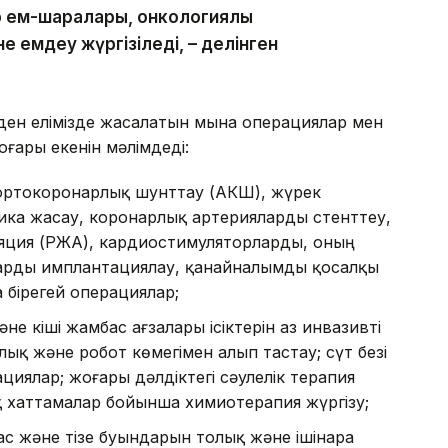
 ем-шаралары, онкологиялық
 емдеу жүргізіледі, – делінген
ден елімізде жасалатын мына операциялар мен
ғары екенін мәлімдеді:
аортокоронарлық шунттау (АКШ), жүрек
ика жасау, коронарлық артерияларды стенттеу,
бляция (РЖА), кардиостимуляторларды, оның
арды имплантациялау, қанайналымды қосалқы
бірегей операциялар;
не кіші жамбас ағзалары ісіктерін аз инвазивті
лық және робот көмегімен алып тастау; сүт безі
циялар; жоғары дәлдіктегі сәулелік терапия
қ хаттамалар бойынша химиотерапия жүргізу;
с және тізе буындарын толық және ішінара