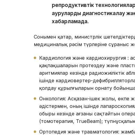
репродуктивтік технологиялар
ауруларды диагностикалау және
хабарламада.
Сонымен қатар, министрлік шетелдіктер
медициналық рәсім түрлеріне сұраныс жо
Кардиология және кардиохирургия : 
қақпақшаларын протездеу және пласт
аритмиялар кезінде радиожиіліктік а
ішінде кардиовертер-дефибрилляторл
қолдау құрылғыларын орнату бойынша 
Онкология: Асқазан-ішек жолы, өкпе жә
әдістермен, оның ішінде лапароскопия
обыры кезінде ағзаны сақтайтын опера
(томотерапия, TrueBeam); түпнұсқалы
Ортопедия және травматология: жамба