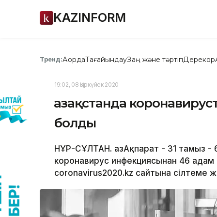
KAZINFORM
Ақорда
Тағайындау
Заң және тәртіп
Дерекқор
Тренд:
19:02, 08 Қыркүйек 2020
Қазақстанда коронавируст
болды
НҰР-СҰЛТАН. ҚазАқпарат - 31 тамыз -
коронавирус инфекциясынан 46 адам 
coronavirus2020.kz сайтына сілтеме ж