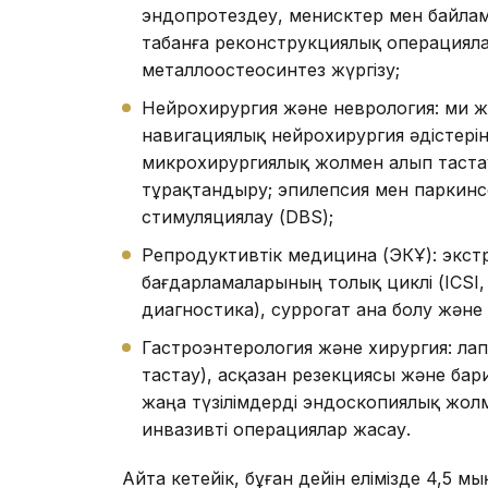
эндопротездеу, менисктер мен байла
табанға реконструкциялық операцияла
металлоостеосинтез жүргізу;
Нейрохирургия және неврология: ми жә
навигациялық нейрохирургия әдістері
микрохирургиялық жолмен алып тастау
тұрақтандыру; эпилепсия мен паркинс
стимуляциялау (DBS);
Репродуктивтік медицина (ЭКҰ): экс
бағдарламаларының толық циклі (ICSI
диагностика), суррогат ана болу жән
Гастроэнтерология және хирургия: ла
тастау), асқазан резекциясы және ба
жаңа түзілімдерді эндоскопиялық жолм
инвазивті операциялар жасау.
Айта кетейік, бұған дейін елімізде 4,5 