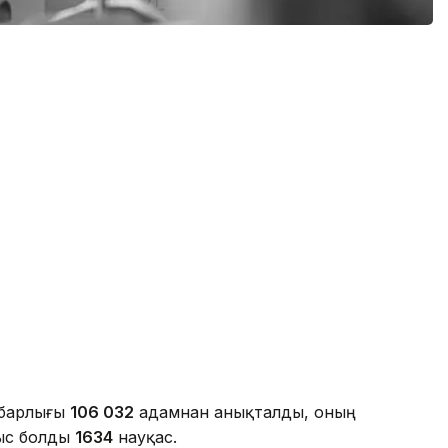
 барлығы
106 032
адамнан анықталды, оның
ыс болды
1634
науқас.