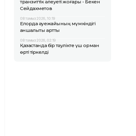
транзиттік әлеуеті жоғары - Бекен
Сейдахметов
08 тамыз 2026, 10:19
Елорда әуежайының мүмкіндігі
қаншалықты артты
08 тамыз 2026, 02:19
Қазақстанда бір тәулікте үш орман
өрті тіркелді