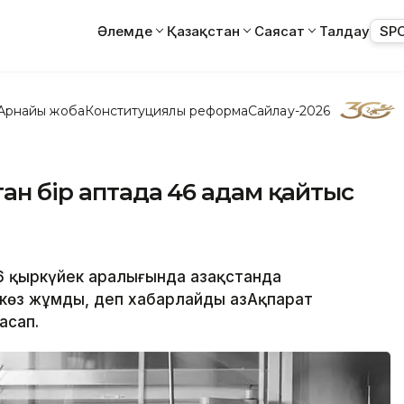
Әлемде
Қазақстан
Саясат
Талдау
SP
Арнайы жоба
Конституциялық реформа
Сайлау-2026
ан бір аптада 46 адам қайтыс
 6 қыркүйек аралығында Қазақстанда
көз жұмды, деп хабарлайды ҚазАқпарат
асап.