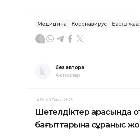
Медицина
Коронавирус
Басты жаңа
без автора
Авторлар
14:59, 08 Тамыз 2026
Шетелдіктер арасында 
бағыттарына сұраныс ж