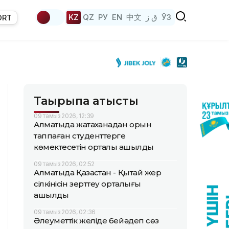
KZ
QZ
РУ
EN
中文
ق ز
ЎЗ
ORT
Тақырыпқа қатысты
09 тамыз 2026, 12:39
Алматыда жатақханадан орын
таппаған студенттерге
көмектесетін орталық ашылды
09 тамыз 2026, 02:52
Алматыда Қазақстан - Қытай жер
сілкінісін зерттеу орталығы
ашылды
09 тамыз 2026, 02:36
Әлеуметтік желіде бейәдеп сөз