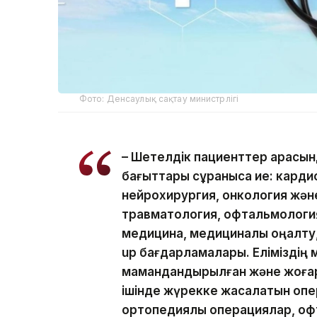
Фото: Денсаулық сақтау министрлігі
– Шетелдік пациенттер арасын
бағыттары сұранысқа ие: кард
нейрохирургия, онкология жән
травматология, офтальмология
медицина, медициналық оңалту,
up бағдарламалары. Еліміздің
мамандандырылған және жоғар
ішінде жүрекке жасалатын опе
ортопедиялық операциялар, офт