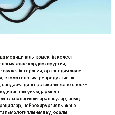
да медициналық көмектің келесі
иология және кардиохирургия,
е сәулелік терапия, ортопедия және
, стоматология, репродуктивтік
 сондай-ақ диагностикалық және check-
 медициналық ұйымдарында
ы технологиялық араласулар, оның
рациялар, нейрохирургиялық және
альмологиялық емдеу, қосалқы