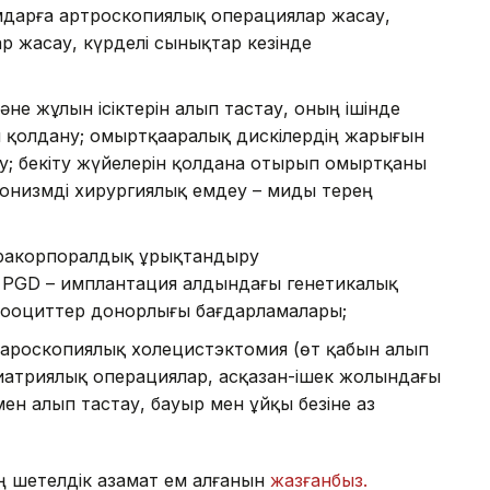
мдарға артроскопиялық операциялар жасау,
р жасау, күрделі сынықтар кезінде
не жұлын ісіктерін алып тастау, оның ішінде
н қолдану; омыртқааралық дискілердің жарығын
; бекіту жүйелерін қолдана отырып омыртқаны
онизмді хирургиялық емдеу – миды терең
тракорпоралдық ұрықтандыру
, PGD – имплантация алдындағы генетикалық
е ооциттер донорлығы бағдарламалары;
пароскопиялық холецистэктомия (өт қабын алып
риатриялық операциялар, асқазан-ішек жолындағы
ен алып тастау, бауыр мен ұйқы безіне аз
мың шетелдік азамат ем алғанын
жазғанбыз.