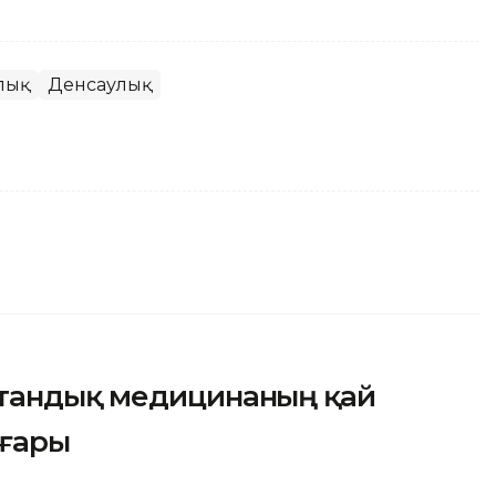
лық
Денсаулық
отандық медицинаның қай
оғары