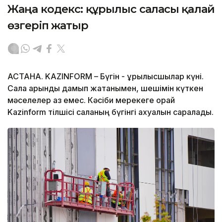
Жаңа кодекс: құрылыс саласы қалай
өзгеріп жатыр
АСТАНА. KAZINFORM – Бүгін - құрылысшылар күні.
Сала қарқынды дамып жатқанымен, шешімін күткен
мәселелер аз емес. Кәсіби мерекеге орай
Kazinform тілшісі саланың бүгінгі ахуалын саралады.