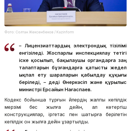
Фото: Солтан Жексенбеков / Kazinform
– Лицензиаттардың электрондық тізілімі
енгізіледі. Жоспарлы инспекциялау тетігі
іске қосылып, бақылаушы органдарға заң
талаптарын бұзғандарға қатысты жедел
ықпал ету шараларын қабылдау құқығы
беріледі, – деді Өнеркәсіп және құрылыс
министрі Ерсайын Нағаспаев.
Кодекс бойынша тұрғын үйлердің жалпы кепілдік
мерзімі бес жылға дейін, ал көтергіш
конструкциялар, іргетас пен шатырға берілетін
кепілдік он жылға дейін ұзартылды.