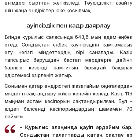
өнімдері сырттан жеткізіледі. Тәуелділікті азайту
үшін жаңа өндірістер іске қосылмақ.
Қауіпсіздік пен кадр даярлау
Бүгінде құрылыс саласында 643,8 мың адам еңбек
етеді. Сондықтан еңбек қауіпсіздігін қамтамасыз
ету негізгі міндеттердің бірі саналады. Қазір
тапсырыс берушіден бастап мердігерге дейінгі
барлық кезеңді қамтитын бірыңғай бақылау
әдістемесі әзірленіп жатыр.
Сонымен қатар өндірістегі жазатайым оқиғалардан
міндетті сақтандыру жүйесі кеңейіп келеді. Қазір 119
мыңнан астам кәсіпорын сақтандырылған. Бұл –
елдегі белсенді кәсіпорындардың шамамен 70
пайызы.
– Құрылыс алаңында қауіп әрдайым бар.
Сондықтан талаптар
ды
қатаң сақтау әр