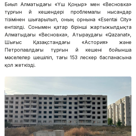
Биыл Алматыдағы «Үш Қоңыр» мен «Весновка»
тұрғын үй кешендері проблемалы нысандар
тізімінен шығарылып, оның орнына «Esentai City»
енгізілді. Сонымен қатар бірінші жартыжылдықта
Алматыдағы «Весновка», Атыраудағы «Qazanat»,
Шығыс Қазақстандағы «Астория» және
Петропавлдағы тұрғын үй кешені бойынша
мәселелер шешіліп, тағы 153 үлескер баспанасына
қол жеткізді.