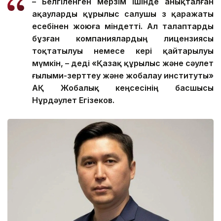
– Белгіленген мерзім ішінде анықталған
ақауларды құрылыс салушы өз қаражаты
есебінен жоюға міндетті. Ал талаптарды
бұзған компаниялардың лицензиясы
тоқтатылуы немесе кері қайтарылуы
мүмкін, – деді «Қазақ құрылыс және сәулет
ғылыми-зерттеу және жобалау институты»
АҚ Жобалық кеңсесінің басшысы
Нұрдәулет Егізеков.