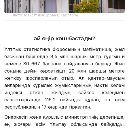
Фото: Мақсат Шағырбаев/ Kazinform
Қай өңір көш бастады?
Ұлттық статистика бюросының мәліметінше, жыл
басынан бері елде 8,5 млн шаршы метр тұрғын үй
немесе 80 667 баспана пайдалануға берілді. Жыл
соңына дейін көрсеткішті 20 млн шаршы метрге
жеткізу жоспарланып отыр. Ал қаңтар–маусым
айларында құрылыс жұмыстарының нақты көлем
индексі өткен жылдың сәйкес кезеңімен
салыстырғанда 115,2 пайызды құрап, оң өсім
республиканың 17 өңірінде тіркелген.
Өнеркәсіп және құрылыс министрлігінің дерегінше,
ең жоғары өсім Ұлытау облысында байқалды.