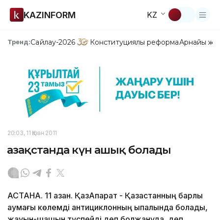
KAZINFORM
KZ
Сайлау-2026
Конституциялық реформа
Арнайы жо
Тренд:
20:03, 11 Қазан 2011
Қазақстанда күн ашық болады
АСТАНА. 11 қазан. ҚазАқпарат - Қазақстанның барлық
аумағы көлемді антициклонның ықпалында болады,
жауын-шашын түспейді деп болжануда, деп