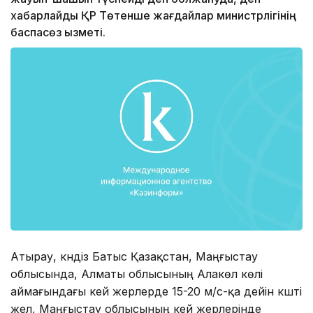
хабарлайды ҚР Төтенше жағдайлар министрлiгінің
баспасөз қызметi.
Атырау, күндiз Батыс Қазақстан, Маңғыстау
облысында, Алматы облысының Алакөл көлі
аймағындағы кей жерлерде 15-20 м/с-қа дейiн күшті
жел, Маңғыстау облысының кей жерлерінде