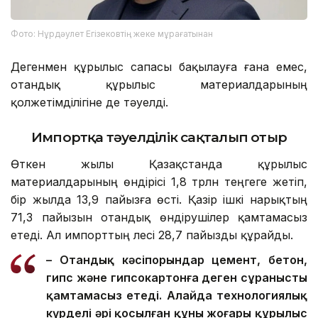
Фото: Нұрдәулет Егізековтің жеке мұрағатынан
Дегенмен құрылыс сапасы бақылауға ғана емес,
отандық құрылыс материалдарының
қолжетімділігіне де тәуелді.
Импортқа тәуелділік сақталып отыр
Өткен жылы Қазақстанда құрылыс
материалдарының өндірісі 1,8 трлн теңгеге жетіп,
бір жылда 13,9 пайызға өсті. Қазір ішкі нарықтың
71,3 пайызын отандық өндірушілер қамтамасыз
етеді. Ал импорттың үлесі 28,7 пайызды құрайды.
– Отандық кәсіпорындар цемент, бетон,
гипс және гипсокартонға деген сұранысты
қамтамасыз етеді. Алайда технологиялық
күрделі әрі қосылған құны жоғары құрылыс