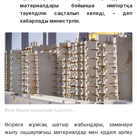
материалдары бойынша импортқа
тәуелділік сақталып келеді, – деп
хабарлады министрлік.
Фото: Мақсат Шағырбаев/ Kazinform
Әсіресе жұмсақ шатыр жабындары, заманауи
жылу оқшаулағыш материалдар мен күрделі әрлеу