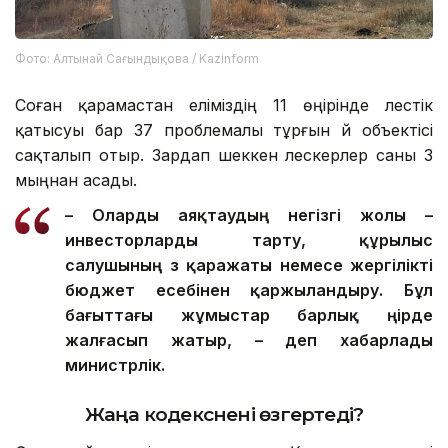
Фото: Алтынай Сағындықова / Kazinform
Соған қарамастан еліміздің 11 өңірінде үлестік
қатысуы бар 37 проблемалы тұрғын үй объектісі
сақталып отыр. Зардап шеккен үлескерлер саны 3
мыңнан асады.
– О
ларды
аяқтаудың негізгі жолы –
инвесторларды тарту, құрылыс
салушының өз қаражаты немесе жергілікті
бюджет есебінен қаржыландыру. Бұл
бағыттағы жұмыстар барлық өңірде
жалғасып жатыр, – деп хабарлады
министрлік.
Жаңа кодекс
нені өзгертеді?