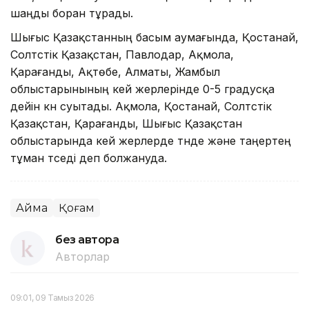
шаңды боран тұрады.
Шығыс Қазақстанның басым аумағында, Қостанай,
Солтүстiк Қазақстан, Павлодар, Ақмола,
Қарағанды, Ақтөбе, Алматы, Жамбыл
облыстарынының кей жерлерінде 0-5 градусқа
дейiн күн суытады. Ақмола, Қостанай, Солтүстiк
Қазақстан, Қарағанды, Шығыс Қазақстан
облыстарында кей жерлерде түнде және таңертең
тұман түседі деп болжануда.
Аймақ
Қоғам
без автора
Авторлар
09:01, 09 Тамыз 2026