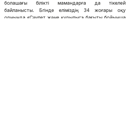
болашағы білікті мамандарға да тікелей
байланысты. Бүгінде еліміздің 34 жоғары оқу
орнында «Сәулет және құрылыс» бағыты бойынша
20 мыңға жуық студент білім алады. Жоғары оқу
орындары BIM технологиялары, цифрлық жобалау,
экономика және менеджмент бағыттарын енгізіп
жатыр, ал колледждерде дуальды оқыту жүйесі
кеңейіп келеді.
Еңбек және халықты әлеуметтік қорғау
министрлігінің болжамынша, Электрондық еңбек
биржасында жарияланатын барлық бос жұмыс
орындарының шамамен 7 пайызы құрылыс
саласына тиесілі. Сондықтан алдағы кезеңде жаңа
Құрылыс кодексінің нормаларын тиімді жүзеге
асыру, құрылыс сапасын арттыру және саланың
ашықтығын қамтамасыз ету негізгі міндеттердің
бірі болмақ.