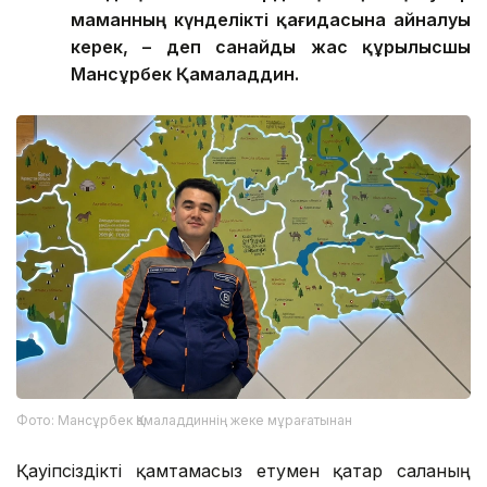
маманның күнделікті қағидасына айналуы
керек, – де
п санайды
жас құрылысшы
Мансұрбек Қамалад
д
ин.
Фото: Мансұрбек Қамаладдиннің жеке мұрағатынан
Қауіпсіздікті қамтамасыз етумен қатар саланың