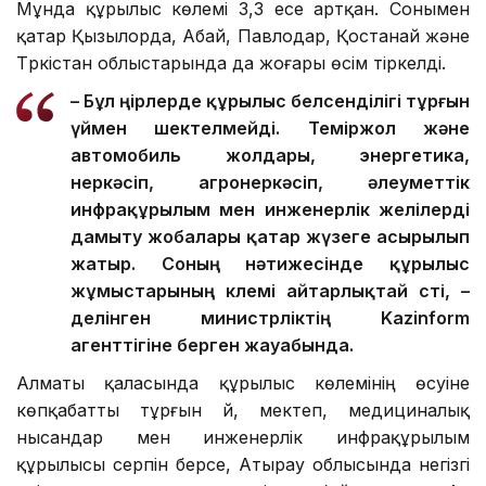
Мұнда құрылыс көлемі 3,3 есе артқан. Сонымен
қатар Қызылорда, Абай, Павлодар, Қостанай және
Түркістан облыстарында да жоғары өсім тіркелді.
– Бұл өңірлерде құрылыс белсенділігі тұрғын
үймен шектелмейді. Теміржол және
автомобиль жолдары, энергетика,
өнеркәсіп, агроөнеркәсіп, әлеуметтік
инфрақұрылым мен инженерлік желілерді
дамыту жобалары қатар жүзеге асырылып
жатыр. Соның нәтижесінде құрылыс
жұмыстарының көлемі айтарлықтай өсті, –
делінген министрліктің Kazinform
агенттігіне берген жауабында.
Алматы қаласында құрылыс көлемінің өсуіне
көпқабатты тұрғын үй, мектеп, медициналық
нысандар мен инженерлік инфрақұрылым
құрылысы серпін берсе, Атырау облысында негізгі