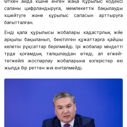
Өткен айда күшіне енген жаңа Құрылыс кодексі
саланы цифрландыруға, мемлекеттік бақылауды
күшейтуге және құрылыс сапасын арттыруға
бағытталған.
Енді қала құрылысы жобалары кадастрлық жүйе
арқылы бақыланып, бекітілген құжаттарға қайшы
келетін рұқсаттар берілмейді. Ірі жобалар міндетті
түрде қоғамдық талқылаудан өтеді, ал егжей-
тегжейлі жоспарлау жобаларына өзгерістер екі
жылда бір реттен жиі енгізілмейді.