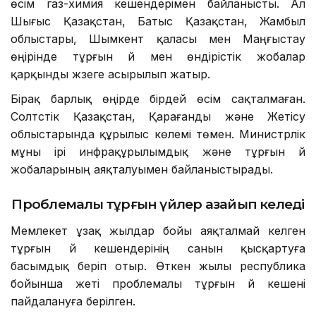
өсім газ-химия кешендерімен байланысты. Ал
Шығыс Қазақстан, Батыс Қазақстан, Жамбыл
облыстары, Шымкент қаласы мен Маңғыстау
өңірінде тұрғын үй мен өндірістік жобалар
қарқынды жүзеге асырылып жатыр.
Бірақ барлық өңірде бірдей өсім сақталмаған.
Солтүстік Қазақстан, Қарағанды және Жетісу
облыстарында құрылыс көлемі төмен. Министрлік
мұны ірі инфрақұрылымдық және тұрғын үй
жобаларының аяқталуымен байланыстырады.
Проблемалы тұрғын үйлер азайып келеді
Мемлекет ұзақ жылдар бойы аяқталмай келген
тұрғын үй кешендерінің санын қысқартуға
басымдық беріп отыр. Өткен жылы республика
бойынша жеті проблемалы тұрғын үй кешені
пайдалануға берілген.