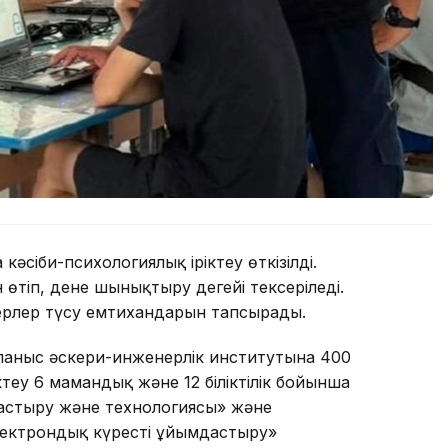
сіби-психологиялық іріктеу өткізілді.
тіп, дене шынықтыру деңгейі тексеріледі.
рлер түсу емтихандарын тапсырады.
йланыс әскери-инженерлік институтына 400
теу 6 мамандық және 12 біліктілік бойынша
дастыру және технологиясы» және
ектрондық күресті ұйымдастыру»