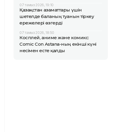
07 тамыз 2026, 19:10
Қазақстан азаматтары үшін
шетелде баланың туғанын тіркеу
ережелері өзгерді
07 тамыз 2026, 18:50
Косплей, аниме және комикс:
Comic Con Astana-ның екінші күні
несімен есте қалды