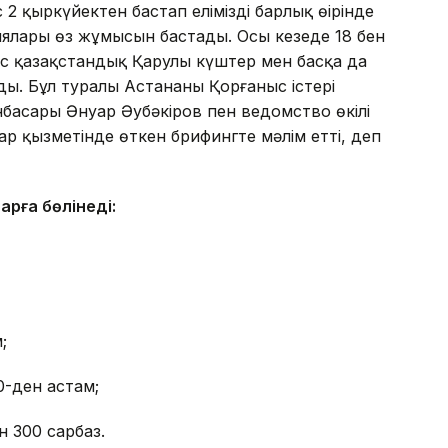
қыркүйектен бастап еліміздің барлық өңірінде
лары өз жұмысын бастады. Осы кезеңде 18 бен
с қазақстандық Қарулы күштер мен басқа да
. Бұл туралы Астананың Қорғаныс істері
басары Әнуар Әубәкіров пен ведомство өкілі
р қызметінде өткен брифингте мәлім етті, деп
рға бөлінеді:
;
0-ден астам;
н 300 сарбаз.