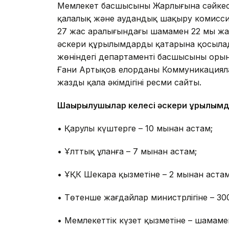
Мемлекет басшысының Жарлығына сәйкес 2 
қалалық және аудандық шақыру комиссия
27 жас аралығындағы шамамен 22 мың жа
әскери құрылымдардың қатарына қосылады
жөніндегі департаменті басшысының орын
Ғани Артықов елорданың Коммуникацияла
жазды қала әкімдігінің ресми сайты.
Шақырылушылар келесі әскери құрылымда
• Қарулы күштерге – 10 мыңнан астам;
• Ұлттық ұланға – 7 мыңнан астам;
• ҰҚК Шекара қызметіне – 2 мыңнан астам
• Төтенше жағдайлар министрлігіне – 30
• Мемлекеттік күзет қызметіне – шамаме