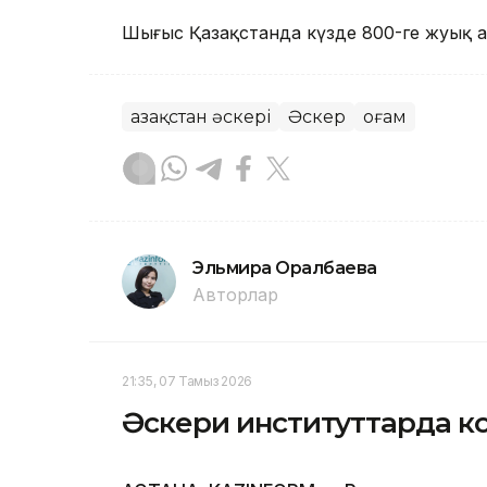
Шығыс Қазақстанда күзде 800-ге жуық 
Қазақстан әскері
Әскер
Қоғам
Эльмира Оралбаева
Авторлар
21:35, 07 Тамыз 2026
Әскери институттарда ко