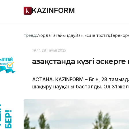
KAZINFORM
Ақорда
Тағайындау
Заң және тәртіп
Дерекқор
Тренд:
19:41, 28 Тамыз 2025
Қазақстанда күзгі әскер
АСТАНА. KAZINFORM – Бүгін, 28 тамызда
шақыру науқаны басталды. Ол 31 жел