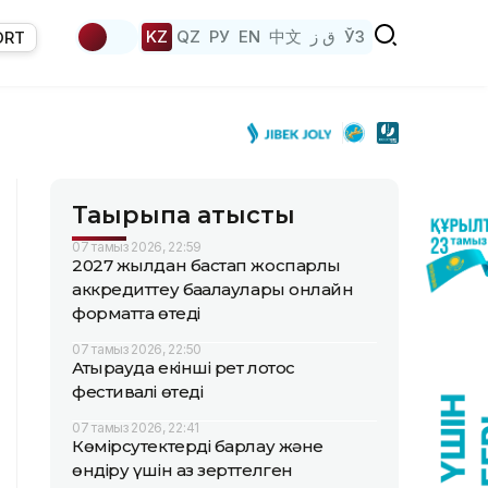
KZ
QZ
РУ
EN
中文
ق ز
ЎЗ
ORT
Тақырыпқа қатысты
07 тамыз 2026, 22:59
2027 жылдан бастап жоспарлы
аккредиттеу бағалаулары онлайн
форматта өтеді
07 тамыз 2026, 22:50
Атырауда екінші рет лотос
фестивалі өтеді
07 тамыз 2026, 22:41
Көмірсутектерді барлау және
өндіру үшін аз зерттелген