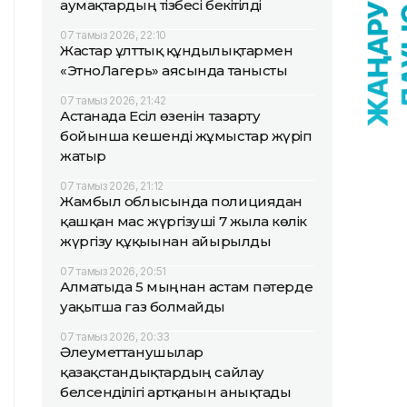
аумақтардың тізбесі бекітілді
07 тамыз 2026, 22:10
Жастар ұлттық құндылықтармен
«ЭтноЛагерь» аясында танысты
07 тамыз 2026, 21:42
Астанада Есіл өзенін тазарту
бойынша кешенді жұмыстар жүріп
жатыр
07 тамыз 2026, 21:12
Жамбыл облысында полициядан
қашқан мас жүргізуші 7 жылға көлік
жүргізу құқығынан айырылды
07 тамыз 2026, 20:51
Алматыда 5 мыңнан астам пәтерде
уақытша газ болмайды
07 тамыз 2026, 20:33
Әлеуметтанушылар
қазақстандықтардың сайлау
белсенділігі артқанын анықтады