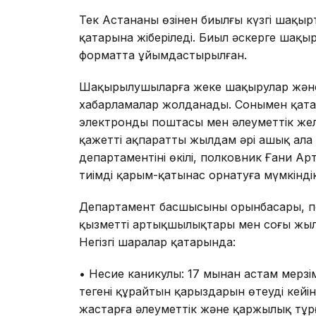
Тек Астананың өзінен биылғы күзгі шақы
қатарына жіберіледі. Биыл әскерге шақыр
форматта ұйымдастырылған.
Шақырылушыларға жеке шақырулар және 
хабарламалар жолданады. Сонымен қатар 
электронды поштасы мен әлеуметтік жел
қажетті ақпаратты жылдам әрі ашық ала а
департаментінің өкілі, полковник Ғани 
тиімді қарым-қатынас орнатуға мүмкіндік
Департамент басшысының орынбасары, по
қызметтің артықшылықтары мен соңғы жыл
Негізгі шаралар қатарында:
• Несие каникулы: 17 мыңнан астам мерз
теңгені құрайтын қарыздарын өтеуді кейі
жастарға әлеуметтік және қаржылық тұрғ