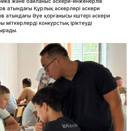
ика және байланыс әскери-инженерлік
ов атындағы Құрлық әскерлері әскери
в атындағы Әуе қорғанысы күштері әскери
үміткерлерді конкурстық іріктеуді
сырады.