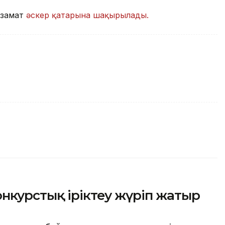
азамат
әскер қатарына шақырылады.
нкурстық іріктеу жүріп жатыр