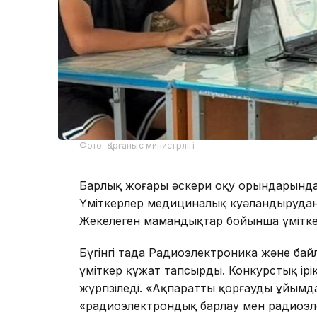
Фото: Қорғаныс министрлігі
Барлық жоғары әскери оқу орындарында кә
Үміткерлер медициналық куәландырудан ө
Жекелеген мамандықтар бойынша үмітке
Бүгінгі таңда Радиоэлектроника және ба
үміткер құжат тапсырды. Конкурстық ірік
жүргізіледі. «Ақпаратты қорғауды ұйым
«радиоэлектрондық барлау мен радиоэл