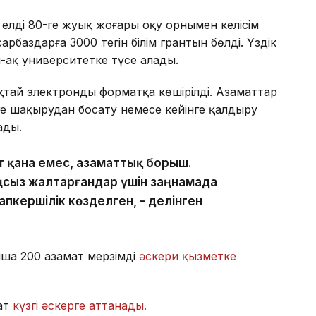
 елдің 80-ге жуық жоғары оқу орнымен келісім
арбаздарға 3000 тегін білім грантын бөлді. Үздік
-ақ университетке түсе алады.
қтай электронды форматқа көшірілді. Азаматтар
е шақырудан босату немесе кейінге қалдыру
ады.
ет қана емес, азаматтық борыш.
ңсыз жалтарғандар үшін заңнамада
пкершілік көзделген, - делінген
нша 200 азамат мерзімді
әскери қызметке
ат
күзгі әскерге аттанады.