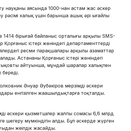
рту науқаны аясында 1000-нан астам жас әскер
у рәсімі халық үшін барынша ашық әрі ыңғайлы
1414 бірыңғай байланыс орталығы арқылы SMS-
Қорғаныс істері жөніндегі департаменттердің
ілердегі ресми парақшалары арқылы азаматтар
лады. Астананың Қорғаныс істері жөніндегі
Артықовтың айтуынша, мұндай шаралар халықпен
 береді.
лковник Әнуар Әубәкіров мерзімді әскери
дары енгізілген жаңашылдықтарға тоқталды.
імді әскери қызметшілер жалпы сомасы 6,6 млрд
нге шегеру мүмкіндігін алды. Бұл әскерде жүрген
ыдан жеңілдік жасайды.