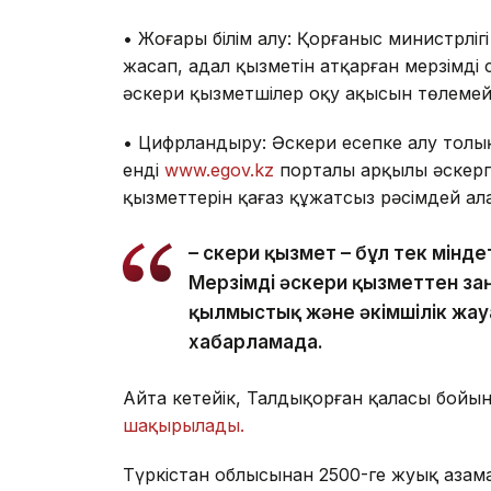
• Жоғары білім алу: Қорғаныс министрлігі
жасап, адал қызметін атқарған мерзімді с
әскери қызметшілер оқу ақысын төлемей
• Цифрландыру: Әскери есепке алу толы
енді
www
.egov.kz
порталы арқылы әскерг
қызметтерін қағаз құжатсыз рәсімдей ал
– Әскери қызмет – бұл тек мінд
Мерзімді әскери қызметтен за
қылмыстық және әкімшілік жауа
хабарламада.
Айта кетейік, Талдықорған қаласы бойы
шақырылады.
Түркістан облысынан 2500-ге жуық азам