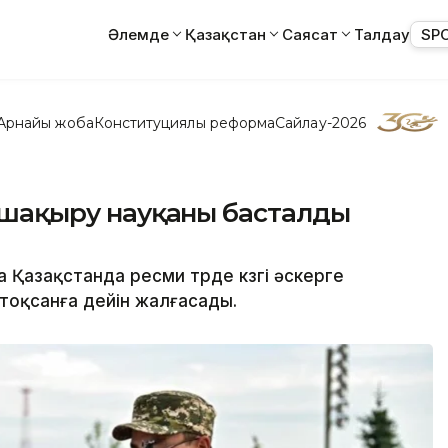
Әлемде
Қазақстан
Саясат
Талдау
SP
Арнайы жоба
Конституциялық реформа
Сайлау-2026
ге шақыру науқаны басталды
 Қазақстанда ресми түрде күзгі әскерге
тоқсанға дейін жалғасады.