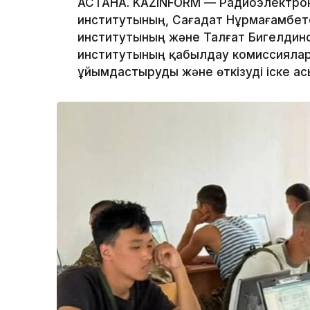
АСТАНА. KAZINFORM — Радиоэлектрон
институтының, Сағадат Нұрмағамбет
институтының және Талғат Бигелдино
институтының қабылдау комиссиялары 
ұйымдастыруды және өткізуді іске а