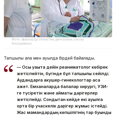
Фото: Қызылорда облыстық денсаулық сақтау
басқармасы
Тапшылық қала мен ауылда бірдей байқалады.
— Осы уақытқа дейін реаниматолог көбірек
жетіспейтін, бүгінде бұл тапшылық сейілді.
Аудандарға акушер-гинекологтар аса
қажет. Емханаларда балалар хирургі, УЗИ-
ге түсіретін және аймақтық дәрігерлер
жетіспейді. Сондықтан кейде екі ауылға
ортақ бір учаскелік дәрігер жұмыс істейді.
Жас мамандардың көпшілігінің тар буынды