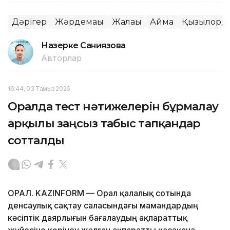
Дәрігер
Жәрдемақы
Жалақы
Аймақ
Қызылорда
Назерке Саниязова
Авторлар
16:44, 03 Тамыз 2026
Оралда тест нәтижелерін бұрмалау
арқылы заңсыз табыс тапқандар
сотталды
ОРАЛ. KAZINFORM — Орал қалалық сотында
денсаулық сақтау саласындағы мамандардың
кәсіптік даярлығын бағалаудың ақпараттық
жүйесіне көрінеу жалған ақпаратты қасақана