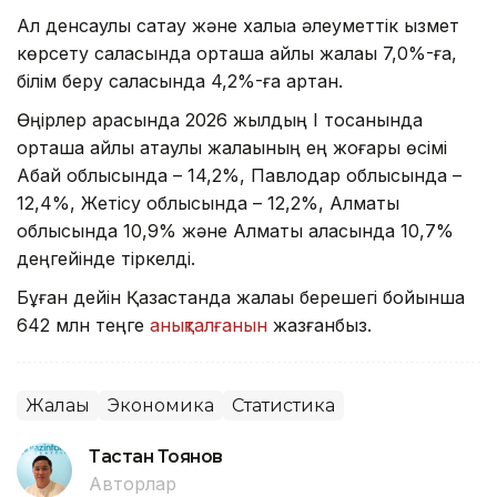
Ал денсаулық сақтау және халыққа әлеуметтік қызмет
көрсету саласында орташа айлық жалақы 7,0%-ға,
білім беру саласында 4,2%-ға артқан.
Өңірлер арасында 2026 жылдың I тоқсанында
орташа айлық атаулы жалақының ең жоғары өсімі
Абай облысында – 14,2%, Павлодар облысында –
12,4%, Жетісу облысында – 12,2%, Алматы
облысында 10,9% және Алматы қаласында 10,7%
деңгейінде тіркелді.
Бұған дейін Қазақстанда жалақы берешегі бойынша
642 млн теңге
анықталғанын
жазғанбыз.
Жалақы
Экономика
Статистика
Тастан Тоянов
Авторлар