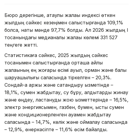
Бюро дерегінше, атаулы жалақы индексі өткен
жылдың сәйкес кезеңімен салыстырғанда 109,1%
болса, нақты мәнде 97,7% болды. Ал 2026 жылдың I
тоқсанындағы медианалық жалақы көлемі 331 527
теңгеге жетті.
Статистикаға сәйкес, 2025 жылдың сәйкес
тоқсанымен салыстырғанда орташа айлық
жалақының ең жоғары өсімі ауыл, орман және балық
шаруашылығы саласында тіркелген – 20,3%.
Сондай-ақ қаржы және сақтандыру қызметінде –
18,1%, сумен жабдықтау, су бұру, қалдықтарды жинау
және өңдеу, ластануды жою қызметтерінде – 16,5%,
электр энергиясымен, газбен, бумен, ыстық сумен
және кондиционерленген ауамен жабдықтау
саласында – 14,7%, көлік және қоймалау саласында
– 12,9%, өнеркәсіпте – 11,6% өсім байқалды.