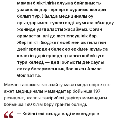
маман біліктілігін алуына байланысты
учаскелік дәрігерлерге сұраныс жоғары
болып тұр. Жылда медициналық оқу
орындарымен түлектерді жұмысқа қабылдау
жөнінде уағдаластық жасаймыз. Соған
қарамастан әлі де жетіспеушілік бар.
Жергілікті бюджет есебінен оқытылатын
дәрігерлерден бөлек өз еркімен жұмысқа
келетін дәрігерлердің санын көбейтуге
тура келеді, — деді облыстық денсаулық
сақтау басқармасының басшысы Алмас
Әбілпатта.
Маман тапшылығын азайту мақсатында өңірге өте
қажет медициналық мамандықтар бойынша 197
резидент, жалпы тәжірибелі дәрігер мамандығы
бойынша 190 білім беру гранты бөлінді.
— Кейінгі екі жылда елді мекендерге