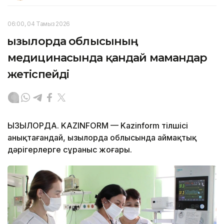
06:00, 04 Тамыз 2026
Қызылорда облысының
медицинасында қандай мамандар
жетіспейді
ҚЫЗЫЛОРДА. KAZINFORM — Kazinform тілшісі
анықтағандай, Қызылорда облысында аймақтық
дәрігерлерге сұраныс жоғары.