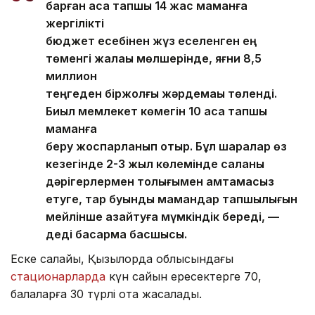
барған аса тапшы 14 жас маманға
жергілікті
бюджет есебінен жүз еселенген ең
төменгі жалақы мөлшерінде, яғни 8,5
миллион
теңгеден біржолғы жәрдемақы төленді.
Биыл мемлекет көмегін 10 аса тапшы
маманға
беру жоспарланып отыр. Бұл шаралар өз
кезегінде 2-3 жыл көлемінде саланы
дәрігерлермен толығымен қамтамасыз
етуге, тар буынды мамандар тапшылығын
мейлінше азайтуға мүмкіндік береді, —
деді басқарма басшысы.
Еске салайық, Қызылорда облысындағы
стационарларда
күн сайын ересектерге 70,
балаларға 30 түрлі ота жасалады.