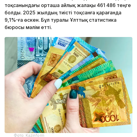
тоқсанындағы орташа айлық жалақы 461 486 теңге
болды. 2025 жылдың тиісті тоқсанға қарағанда
9,1%-ға өскен. Бұл туралы Ұлттық статистика
бюросы мәлім етті.
Фото: Kazinform