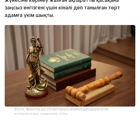
заңсыз енгізгені үшін кінәлі деп танылған төрт
адамға үкім шықты.
Фото: Қызылорда облысының мамандандырылған
ауданаралық әкімшілік соты
БҚО сотының баспасөз қызметінен мәлім
еткеніндей, сотталушылардың біреуі «Ұлттық