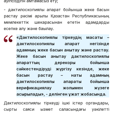
қауіпсіздігін қамтамасыз ету;
- дактилоскопиялық ақпарат бойынша жеке басын
растау рәсімі арқылы Қазақстан Республикасының
мемлекеттік шекарасынан өтетін адамдарды
есепке алу және бақылау.
«Дактилоскопиялық тіркеудің мақсаты –
дактилоскопиялық ақпарат негізінде
адамның жеке басын анықтау және растау.
Жеке басын анықтау дактилоскопиялық
ақпараттың дерекқоры бойынша
сәйкестендіруді жүргізу кезінде, жеке
басын растау – нақты адамның
дактилоскопиялық ақпараты бойынша
верификациялау жолымен жүзеге
асырылады», - делінген құжат жобасында.
Дактилоскопиялық тіркеуді ішкі істер органдары,
сыртқы саяси қызмет саласындағы уәкілетті