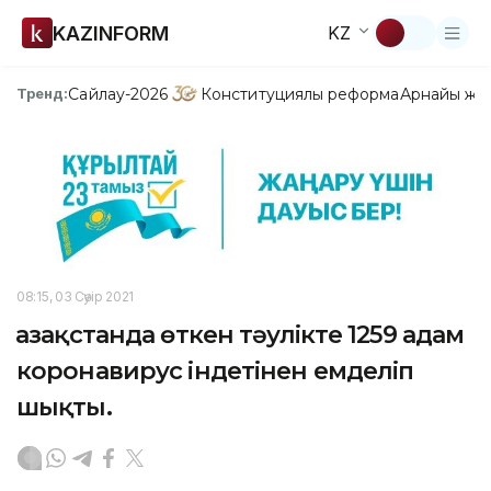
KAZINFORM
KZ
Сайлау-2026
Конституциялық реформа
Арнайы жо
Тренд:
08:15, 03 Сәуір 2021
Қазақстанда өткен тәулікте 1259 адам
коронавирус індетінен емделіп
шықты.