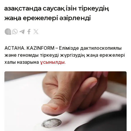
Қазақстанда саусақ ізін тіркеудің
жаңа ережелері әзірленді
АСТАНА. KAZINFORM – Елімізде дактилоскопиялық
және геномдық тіркеуді жүргізудің жаңа ережелері
халық назарына
ұсынылды.