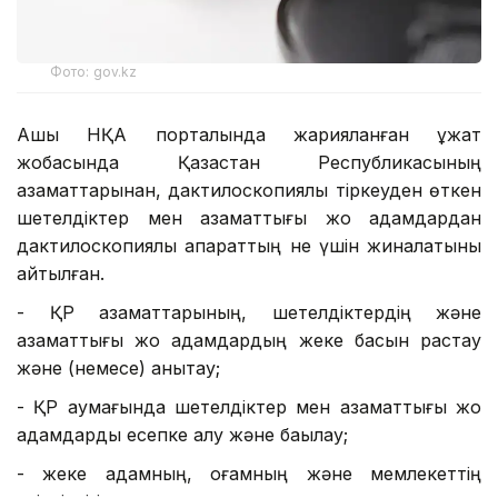
Фото: gov.kz
Ашық НҚА порталында жарияланған құжат
жобасында Қазақстан Республикасының
азаматтарынан, дактилоскопиялық тіркеуден өткен
шетелдіктер мен азаматтығы жоқ адамдардан
дактилоскопиялық ақпараттың не үшін жиналатыны
айтылған.
- ҚР азаматтарының, шетелдіктердің және
азаматтығы жоқ адамдардың жеке басын растау
және (немесе) анықтау;
- ҚР аумағында шетелдіктер мен азаматтығы жоқ
адамдарды есепке алу және бақылау;
- жеке адамның, қоғамның және мемлекеттің