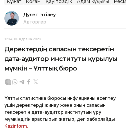
Құжат
Қоғам
Қауіпсіздік
Адам құқығы
Ресми 
Дәулет Ізтілеу
Авторлар
11:34, 08 Қараша 2023
Деректердің сапасын тексеретін
дата-аудитор институты құрылуы
мүмкін – Ұлттық бюро
Ұлттық статистика бюросы инфляцияны есептеу
үшін деректерді жинау және оның сапасын
тексеретін дата-аудитор институтын құру
мүмкіндігін қарастырып жатыр, деп хабарлайды
Kazinform.