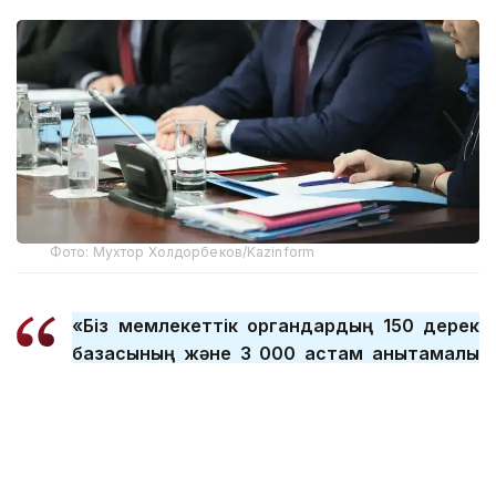
Фото: Мухтор Холдорбеков/Kazinform
«Біз мемлекеттік органдардың 150 дерек
базасының және 3 000 астам анықтамалық
және классификаторлардың
құрылымдарына талдау жасап, Smart Data
Ukimet арқылы интеграциялау жұмыстарын
жүргіздік. Тіркелімдер респонденттерге
түсетін салмақты азайтуға септігін