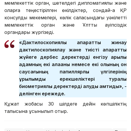
мемлекеттік орган, шетелдегі дипломатиялық және
оларға теңестірілген өкілдіктер, сондай-ақ ҚР
консулдық мекемелері, көлік саласындағы уәкілетті
мемлекеттік орган және Ұлттық қауіпсіздік
органдары жүргізеді.
«Дактилоскопиялық ақпаратты жинау
дактилоскопиялау және тиісті ақпараттық
жүйеге дербес деректерді енгізу арқылы
адамның екі алақаны немесе екі қолының он
саусағының папиллярлық үлгілерінің
құрылымдық ерекшеліктері туралы
биометриялық деректерді алуды қамтиды», -
делінген ережеде.
Құжат жобасы 30 шілдеге дейін көпшіліктің
талқысына ұсынылып отыр.