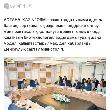
АСТАНА. KAZINFORM – Қазақстанда ғылыми идеядан
бастап, зертханалық әзірлемені өндіріске енгізу
мен практикалық қолдануға дейінгі толық циклді
қамтитын биотехнологияларды дамытудың жаңа
моделі қалыптастырылмақ, деп хабарлайды
Денсаулық сақтау министрлігі.