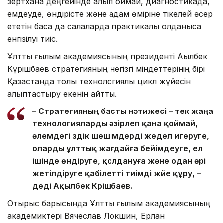
зертхана деңгейінде қалып қоймай, диагностикада,
емдеуде, өндірісте және адам өміріне тікелей әсер
ететін басқа да салаларда практикалық қолданысқа
енгізілуі тиіс.
Ұлттық ғылым академиясының президенті Ақылбек
Күрішбаев стратегияның негізгі міндеттерінің бірі
Қазақстанда толық технологиялық цикл жүйесін
қалыптастыру екенін айтты.
– Стратегияның басты нәтижесі – тек жаңа
технологияларды әзірлеп қана қоймай,
әлемдегі үздік шешімдерді жедел игеруге,
оларды ұлттық жағдайға бейімдеуге, ел
ішінде өндіруге, қолдануға және одан әрі
жетілдіруге қабілетті тиімді жүйе құру, –
деді Ақылбек Күрішбаев.
Отырыс барысында Ұлттық ғылым академиясының
академиктері Вячеслав Локшин, Ерлан