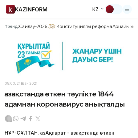
KAZINFORM
KZ
Сайлау-2026
Конституциялық реформа
Арнайы жо
Тренд:
08:00, 21 Қазан 2021
Қазақстанда өткен тәулікте 1844
адамнан коронавирус анықталды
НҰР-СҰЛТАН. ҚазАқпарат - Қазақстанда өткен