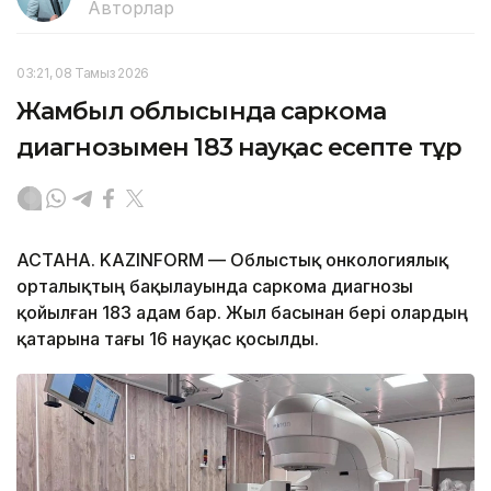
Авторлар
03:21, 08 Тамыз 2026
Жамбыл облысында саркома
диагнозымен 183 науқас есепте тұр
АСТАНА. KAZINFORM — Облыстық онкологиялық
орталықтың бақылауында саркома диагнозы
қойылған 183 адам бар. Жыл басынан бері олардың
қатарына тағы 16 науқас қосылды.