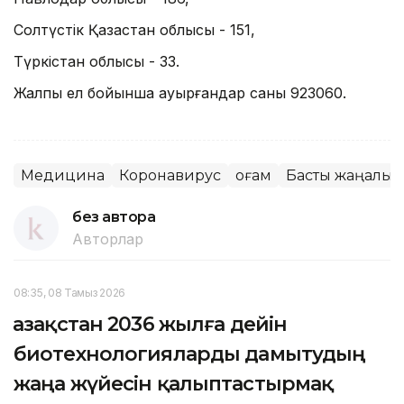
Солтүстік Қазақстан облысы - 151,
Түркістан облысы - 33.
Жалпы ел бойынша ауырғандар саны 923060.
Медицина
Коронавирус
Қоғам
Басты жаңалық
без автора
Авторлар
08:35, 08 Тамыз 2026
Қазақстан 2036 жылға дейін
биотехнологияларды дамытудың
жаңа жүйесін қалыптастырмақ