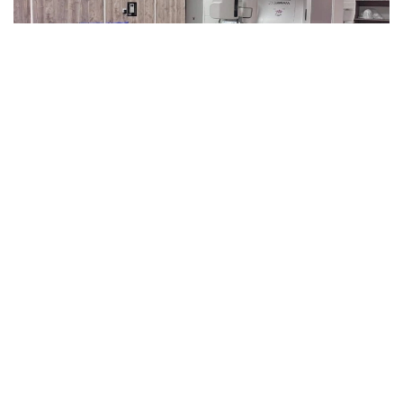
Фото: ССВ
Жамбыл облысындағы онкологиялық аурулардың
жалпы құрылымында саркома 8-9-орындарды
иеленеді. Дәрігерлер жыл сайын облыстың 25-30
тұрғынына алғаш рет осы диагнозды қойып,
диспансерлік есепке алады.
Саркома – бір ғана ауру емес, сүйек пен жұмсақ
тіндерде пайда болатын сирек кездесетін қатерлі
ісіктердің тұтас бір тобы. Оның кейбір түрлері тез
өсіп, емнен кейін қайта пайда болуы және басқа