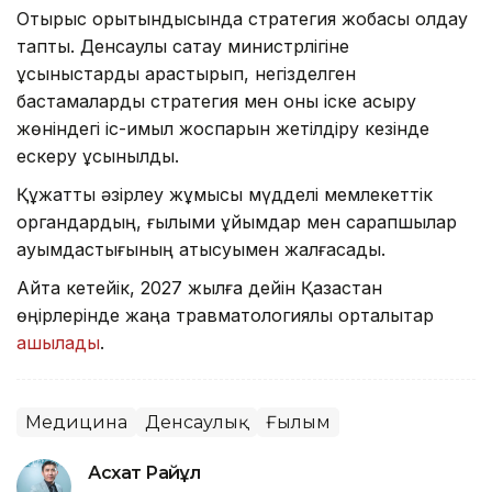
Отырыс қорытындысында стратегия жобасы қолдау
тапты. Денсаулық сақтау министрлігіне
ұсыныстарды қарастырып, негізделген
бастамаларды стратегия мен оны іске асыру
жөніндегі іс-қимыл жоспарын жетілдіру кезінде
ескеру ұсынылды.
Құжатты әзірлеу жұмысы мүдделі мемлекеттік
органдардың, ғылыми ұйымдар мен сарапшылар
қауымдастығының қатысуымен жалғасады.
Айта кетейік, 2027 жылға дейін Қазақстан
өңірлерінде жаңа травматологиялық орталықтар
ашылады
.
Медицина
Денсаулық
Ғылым
Асхат Райқұл