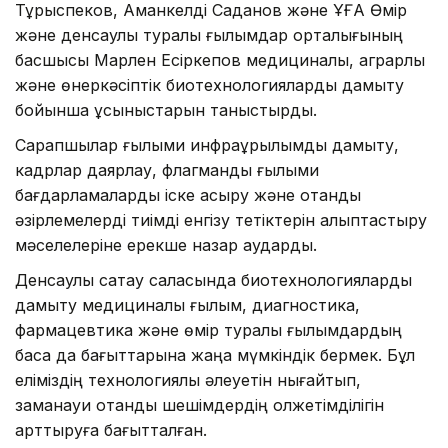
Тұрыспеков, Аманкелді Саданов және ҰҒА Өмір
және денсаулық туралы ғылымдар орталығының
басшысы Марлен Есіркепов медициналық, аграрлық
және өнеркәсіптік биотехнологияларды дамыту
бойынша ұсыныстарын таныстырды.
Сарапшылар ғылыми инфрақұрылымды дамыту,
кадрлар даярлау, флагмандық ғылыми
бағдарламаларды іске асыру және отандық
әзірлемелерді тиімді енгізу тетіктерін қалыптастыру
мәселелеріне ерекше назар аударды.
Денсаулық сақтау саласында биотехнологияларды
дамыту медициналық ғылым, диагностика,
фармацевтика және өмір туралы ғылымдардың
басқа да бағыттарына жаңа мүмкіндік бермек. Бұл
еліміздің технологиялық әлеуетін нығайтып,
заманауи отандық шешімдердің қолжетімділігін
арттыруға бағытталған.