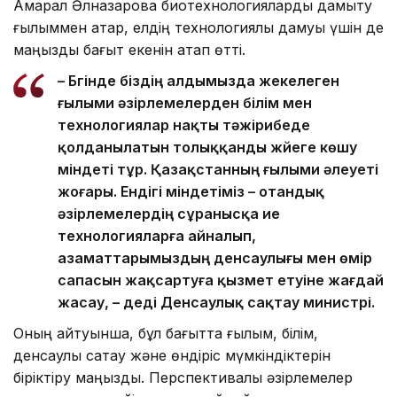
Ақмарал Әлназарова биотехнологияларды дамыту
ғылыммен қатар, елдің технологиялық дамуы үшін де
маңызды бағыт екенін атап өтті.
– Бүгінде біздің алдымызда жекелеген
ғылыми әзірлемелерден білім мен
технологиялар нақты тәжірибеде
қолданылатын толыққанды жүйеге көшу
міндеті тұр. Қазақстанның ғылыми әлеуеті
жоғары. Ендігі міндетіміз – отандық
әзірлемелердің сұранысқа ие
технологияларға айналып,
азаматтарымыздың денсаулығы мен өмір
сапасын жақсартуға қызмет етуіне жағдай
жасау, – деді Денсаулық сақтау министрі.
Оның айтуынша, бұл бағытта ғылым, білім,
денсаулық сақтау және өндіріс мүмкіндіктерін
біріктіру маңызды. Перспективалы әзірлемелер