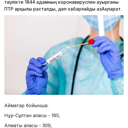
тәулікте 1844 адамның коронавируспен ауырғаны
ПТР арқылы расталды, деп хабарлайды ҚазАқпарат.
Аймақтар бойынша:
Нұр-Сұлтан қаласы - 185,
Алматы қаласы - 309,