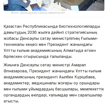
Фото: Денсаулық сақтау министрлігі
Қазақстан Республикасында биотехнологияларды
дамытудың 2036 жылға дейінгі стратегиясының
жобасы Денсаулық сақтау министрлігінің Ғылыми-
техникалық кеңесі мен Президент жанындағы
Ұлттық ғылым академиясының Алматыда өткен
бірлескен отырысында талқыланды.
Жиынға Денсаулық сақтау министрі Ақмарал
Әлназарова, Президент жанындағы Ұлттық ғылым
академиясының президенті Ақылбек Күрішбаев,
академиктер, медициналық жоғары оқу орындары
мен ғылыми ұйымдардың басшылары, мемлекеттік
органдардың өкілдері, ғалымдар мен сарапшылар
қатысты.