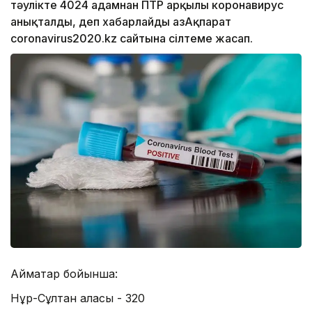
тәулікте 4024 адамнан ПТР арқылы коронавирус
анықталды, деп хабарлайды ҚазАқпарат
coronavirus2020.kz сайтына сілтеме жасап.
Аймақтар бойынша:
Нұр-Сұлтан қаласы - 320