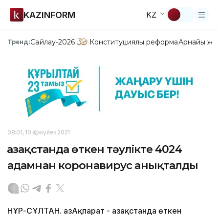
KAZINFORM
KZ
Сайлау-2026
Конституциялық реформа
Арнайы жо
Тренд:
08:01, 10 Қыркүйек 2021
Қазақстанда өткен тәулікте 4024
адамнан коронавирус анықталды
НҰР-СҰЛТАН. ҚазАқпарат - Қазақстанда өткен