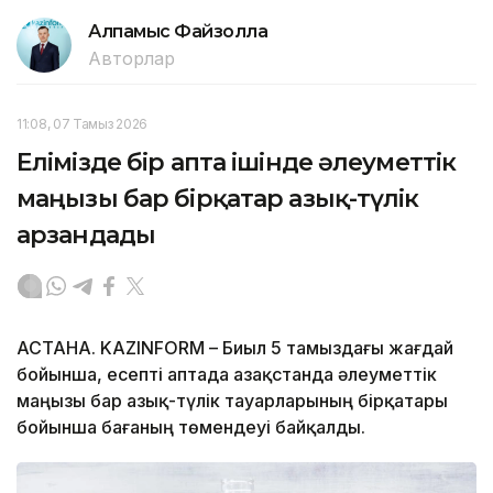
Алпамыс Файзолла
Авторлар
11:08, 07 Тамыз 2026
Елімізде бір апта ішінде әлеуметтік
маңызы бар бірқатар азық-түлік
арзандады
АСТАНА. KAZINFORM – Биыл 5 тамыздағы жағдай
бойынша, есепті аптада Қазақстанда әлеуметтік
маңызы бар азық-түлік тауарларының бірқатары
бойынша бағаның төмендеуі байқалды.