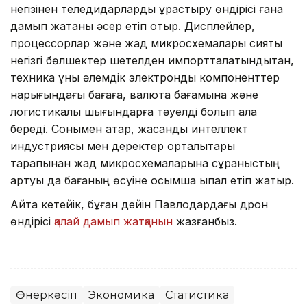
негізінен теледидарларды құрастыру өндірісі ғана
дамып жатқаны әсер етіп отыр. Дисплейлер,
процессорлар және жад микросхемалары сияқты
негізгі бөлшектер шетелден импортталатындықтан,
техника құны әлемдік электрондық компоненттер
нарығындағы бағаға, валюта бағамына және
логистикалық шығындарға тәуелді болып қала
береді. Сонымен қатар, жасанды интеллект
индустриясы мен деректер орталықтары
тарапынан жад микросхемаларына сұраныстың
артуы да бағаның өсуіне қосымша ықпал етіп жатыр.
Айта кетейік, бұған дейін Павлодардағы дрон
өндірісі
қалай дамып жатқанын
жазғанбыз.
Өнеркәсіп
Экономика
Статистика