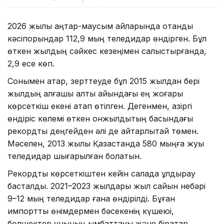
2026 жылы қаңтар-маусым айларында отандық
кәсіпорындар 112,9 мың теледидар өндірген. Бұл
өткен жылдың сәйкес кезеңімен салыстырғанда,
2,9 есе көп.
Сонымен қатар, зерттеуде бұл 2015 жылдан бері
жылдың алғашқы алты айындағы ең жоғары
көрсеткіш екені атап өтілген. Дегенмен, қазіргі
өндіріс көлемі өткен онжылдықтың басындағы
рекордтық деңгейден әлі де айтарлықтай төмен.
Мәселен, 2013 жылы Қазақстанда 580 мыңға жуық
теледидар шығарылған болатын.
Рекордтық көрсеткіштен кейін салада құлдырау
басталды. 2021–2023 жылдары жыл сайын небәрі
9–12 мың теледидар ғана өндірілді. Бұған
импорттық өнімдермен бәсекенің күшеюі,
бөлшектер құнының қымбаттауы және бірқатар