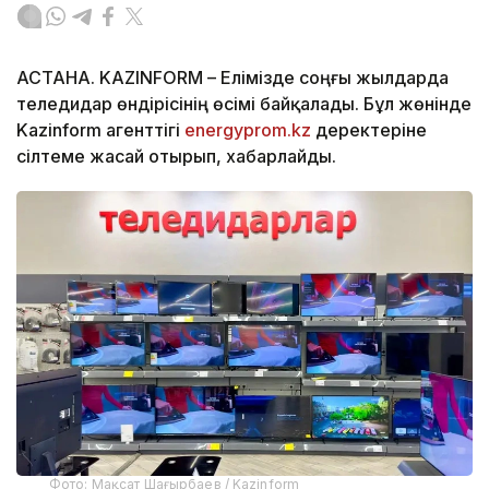
АСТАНА. KAZINFORM – Елімізде соңғы жылдарда
теледидар өндірісінің өсімі байқалады. Бұл жөнінде
Kazinform агенттігі
energyprom.kz
деректеріне
сілтеме жасай отырып, хабарлайды.
Фото: Мақсат Шағырбаев / Kazinform