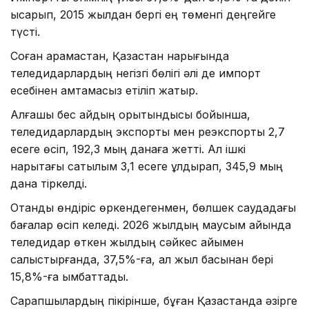
қысқарып, 2015 жылдан бергі ең төменгі деңгейге
түсті.
Соған қарамастан, Қазақстан нарығында
теледидарлардың негізгі бөлігі әлі де импорт
есебінен қамтамасыз етіліп жатыр.
Алғашқы бес айдың қорытындысы бойынша,
теледидарлардың экспорты мен реэкспорты 2,7
есеге өсіп, 192,3 мың данаға жетті. Ал ішкі
нарықтағы сатылым 3,1 есеге құлдырап, 345,9 мың
дана тіркелді.
Отандық өндіріс өркендегенмен, бөлшек саудадағы
бағалар өсіп келеді. 2026 жылдың маусым айында
теледидар өткен жылдың сәйкес айымен
салыстырғанда, 37,5%-ға, ал жыл басынан бері
15,8%-ға қымбаттады.
Сарапшылардың пікірінше, бұған Қазақстанда әзірге