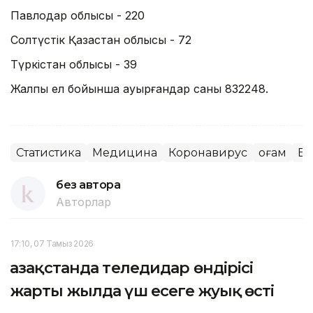
Павлодар облысы - 220
Солтүстік Қазақстан облысы - 72
Түркістан облысы - 39
Жалпы ел бойынша ауырғандар саны 832248.
Статистика
Медицина
Коронавирус
Қоғам
Ба
без автора
Авторлар
17:10, 07 Тамыз 2026
Қазақстанда теледидар өндірісі
жарты жылда үш есеге жуық өсті