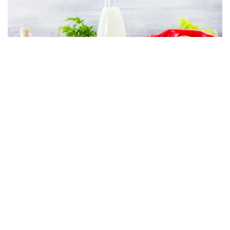
Фото: Ұлттық статистика бюросы
Ұлттық статистика бюросы мәліметінше, апта
ішінде қияр (-2,4%), ақ қырыққабат (-2,1%), қызанақ,
картоп (-1,7%), сүйексіз сиыр еті (-0,4%), алма
(-0,3%), қарақұмық жармасы (-0,2%), қаймақ (-0,1%)
бағалары төмендеді.
Бірінші сұрыпты бидай ұнынан пісірілген нан,