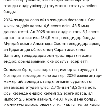
отандық өндірушілердің жұмысын тоқтатуы себеп
болды.
2024 жылдан сала қайта жандана басталды. Сол
жылы өндіріс көлемі 4,6 есеге өсіп, 43,5 мың
данаға жетті. Ал 2025 жылы өндіріс тағы 3,1 есеге
артып, статистика 134,9 мың теледидар болды.
Мұндай өсімге Алматыда Xiaomi теледидарларын,
ал Қарағанды облысының Саран қаласында
Samsung теледидарларын құрастыратын жаңа
өндіріс орындарының іске қосылуы әсер етті.
Сонымен бірге, ішкі нарықтың импортқа тәуелділігі
біртіндеп төмендеп келе жатыр. 2026 жылы қаңтар-
мамыр айларында отандық өнімнің сұранысты
қамтамасыз етудегі үлесі 2,7%-дан 18,2%-ға өсті.
Осы кезеңде өндіріс көлемі 3,2 есеге артса, ал
импорт 2,5 есеге азайып, 440,1 мың дана болды.
Импорттық өнімнің үлесі 97,3%-дан 81,8%-ға дейін