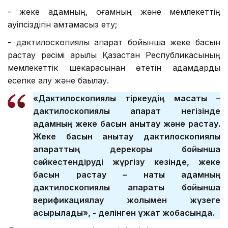
- жеке адамның, қоғамның және мемлекеттің
қауіпсіздігін қамтамасыз ету;
- дактилоскопиялық ақпарат бойынша жеке басын
растау рәсімі арқылы Қазақстан Республикасының
мемлекеттік шекарасынан өтетін адамдарды
есепке алу және бақылау.
«Дактилоскопиялық тіркеудің мақсаты –
дактилоскопиялық ақпарат негізінде
адамның жеке басын анықтау және растау.
Жеке басын анықтау дактилоскопиялық
ақпараттың дерекқоры бойынша
сәйкестендіруді жүргізу кезінде, жеке
басын растау – нақты адамның
дактилоскопиялық ақпараты бойынша
верификациялау жолымен жүзеге
асырылады», - делінген құжат жобасында.