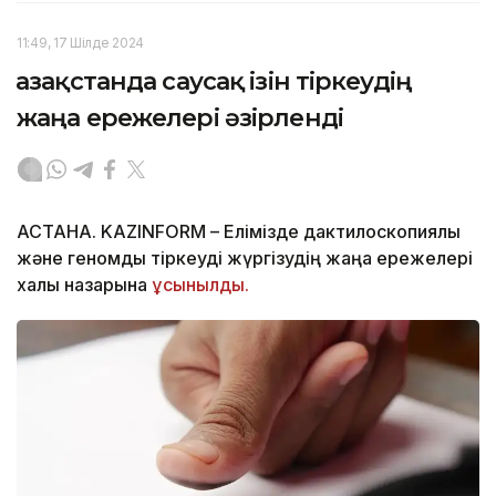
11:49, 17 Шілде 2024
Қазақстанда саусақ ізін тіркеудің
жаңа ережелері әзірленді
АСТАНА. KAZINFORM – Елімізде дактилоскопиялық
және геномдық тіркеуді жүргізудің жаңа ережелері
халық назарына
ұсынылды.