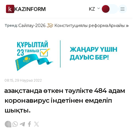
KAZINFORM
KZ
Сайлау-2026
Конституциялық реформа
Арнайы жо
Тренд:
08:15, 29 Наурыз 2022
Қазақстанда өткен тәулікте 484 адам
коронавирус індетінен емделіп
шықты.