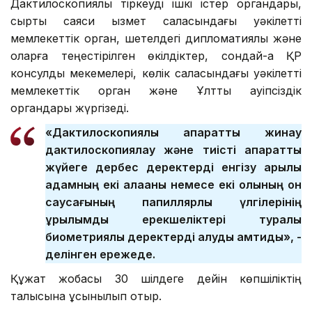
Дактилоскопиялық тіркеуді ішкі істер органдары,
сыртқы саяси қызмет саласындағы уәкілетті
мемлекеттік орган, шетелдегі дипломатиялық және
оларға теңестірілген өкілдіктер, сондай-ақ ҚР
консулдық мекемелері, көлік саласындағы уәкілетті
мемлекеттік орган және Ұлттық қауіпсіздік
органдары жүргізеді.
«Дактилоскопиялық ақпаратты жинау
дактилоскопиялау және тиісті ақпараттық
жүйеге дербес деректерді енгізу арқылы
адамның екі алақаны немесе екі қолының он
саусағының папиллярлық үлгілерінің
құрылымдық ерекшеліктері туралы
биометриялық деректерді алуды қамтиды», -
делінген ережеде.
Құжат жобасы 30 шілдеге дейін көпшіліктің
талқысына ұсынылып отыр.