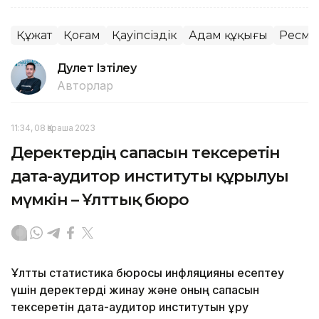
Құжат
Қоғам
Қауіпсіздік
Адам құқығы
Ресми 
Дәулет Ізтілеу
Авторлар
11:34, 08 Қараша 2023
Деректердің сапасын тексеретін
дата-аудитор институты құрылуы
мүмкін – Ұлттық бюро
Ұлттық статистика бюросы инфляцияны есептеу
үшін деректерді жинау және оның сапасын
тексеретін дата-аудитор институтын құру