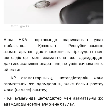
Фото: gov.kz
Ашық НҚА порталында жарияланған құжат
жобасында Қазақстан Республикасының
азаматтарынан, дактилоскопиялық тіркеуден өткен
шетелдіктер мен азаматтығы жоқ адамдардан
дактилоскопиялық ақпараттың не үшін жиналатыны
айтылған.
- ҚР азаматтарының, шетелдіктердің және
азаматтығы жоқ адамдардың жеке басын растау
және (немесе) анықтау;
- ҚР аумағында шетелдіктер мен азаматтығы жоқ
адамдарды есепке алу және бақылау;