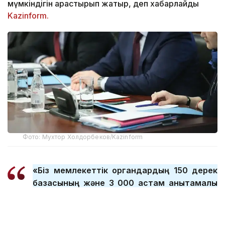
мүмкіндігін қарастырып жатыр, деп хабарлайды
Kazinform.
Фото: Мухтор Холдорбеков/Kazinform
«Біз мемлекеттік органдардың 150 дерек
базасының және 3 000 астам анықтамалық
және классификаторлардың
құрылымдарына талдау жасап, Smart Data
Ukimet арқылы интеграциялау жұмыстарын