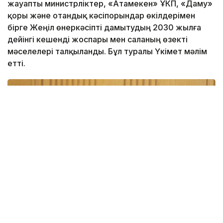
жауапты министрліктер, «Атамекен» ҰКП, «Даму»
қоры және отандық кәсіпорындар өкілдерімен
бірге Жеңіл өнеркәсіпті дамытудың 2030 жылға
дейінгі кешенді жоспары мен саланың өзекті
мәселелері талқыланды. Бұл туралы Үкімет мәлім
етті.
Фото: Үкімет