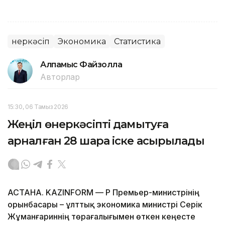
Өнеркәсіп
Экономика
Статистика
Алпамыс Файзолла
Авторлар
15:30, 06 Тамыз 2026
Жеңіл өнеркәсіпті дамытуға
арналған 28 шара іске асырылады
АСТАНА. KAZINFORM — ҚР Премьер-министрінің
орынбасары – ұлттық экономика министрі Серік
Жұманғариннің төрағалығымен өткен кеңесте