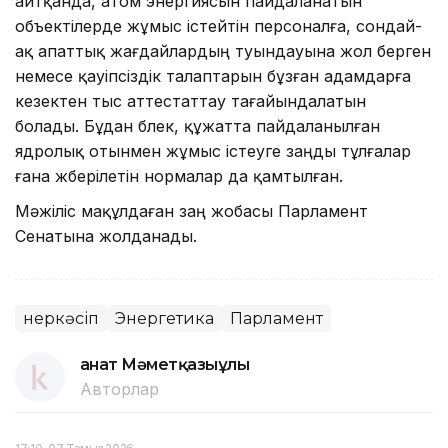
айтқанда, атом энергиясын пайдаланатын
объектілерде жұмыс істейтін персоналға, сондай-
ақ апаттық жағдайлардың туындауына жол берген
немесе қауіпсіздік талаптарын бұзған адамдарға
кезектен тыс аттестаттау тағайындалатын
болады. Бұдан бөлек, құжатта пайдаланылған
ядролық отынмен жұмыс істеуге заңды тұлғалар
ғана жберілетін нормалар да қамтылған.
Мәжіліс мақұлдаған заң жобасы Парламент
Сенатына жолданады.
Өнеркәсіп
Энергетика
Парламент
Қанат Мәметқазыұлы
Авторлар