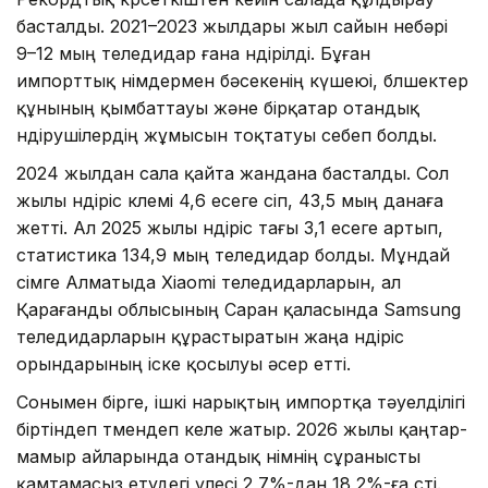
басталды. 2021–2023 жылдары жыл сайын небәрі
9–12 мың теледидар ғана өндірілді. Бұған
импорттық өнімдермен бәсекенің күшеюі, бөлшектер
құнының қымбаттауы және бірқатар отандық
өндірушілердің жұмысын тоқтатуы себеп болды.
2024 жылдан сала қайта жандана басталды. Сол
жылы өндіріс көлемі 4,6 есеге өсіп, 43,5 мың данаға
жетті. Ал 2025 жылы өндіріс тағы 3,1 есеге артып,
статистика 134,9 мың теледидар болды. Мұндай
өсімге Алматыда Xiaomi теледидарларын, ал
Қарағанды облысының Саран қаласында Samsung
теледидарларын құрастыратын жаңа өндіріс
орындарының іске қосылуы әсер етті.
Сонымен бірге, ішкі нарықтың импортқа тәуелділігі
біртіндеп төмендеп келе жатыр. 2026 жылы қаңтар-
мамыр айларында отандық өнімнің сұранысты
қамтамасыз етудегі үлесі 2,7%-дан 18,2%-ға өсті.