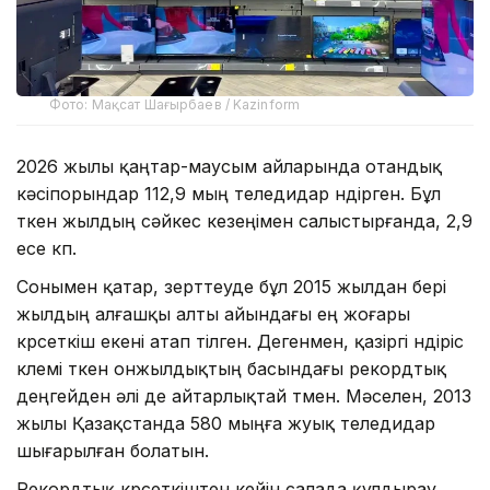
Фото: Мақсат Шағырбаев / Kazinform
2026 жылы қаңтар-маусым айларында отандық
кәсіпорындар 112,9 мың теледидар өндірген. Бұл
өткен жылдың сәйкес кезеңімен салыстырғанда, 2,9
есе көп.
Сонымен қатар, зерттеуде бұл 2015 жылдан бері
жылдың алғашқы алты айындағы ең жоғары
көрсеткіш екені атап өтілген. Дегенмен, қазіргі өндіріс
көлемі өткен онжылдықтың басындағы рекордтық
деңгейден әлі де айтарлықтай төмен. Мәселен, 2013
жылы Қазақстанда 580 мыңға жуық теледидар
шығарылған болатын.
Рекордтық көрсеткіштен кейін салада құлдырау