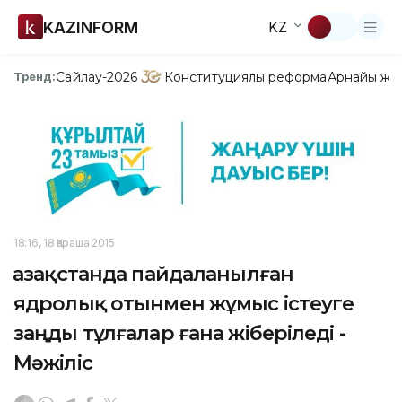
KAZINFORM
KZ
Сайлау-2026
Конституциялық реформа
Арнайы жо
Тренд:
18:16, 18 Қараша 2015
Қазақстанда пайдаланылған
ядролық отынмен жұмыс істеуге
заңды тұлғалар ғана жіберіледі -
Мәжіліс