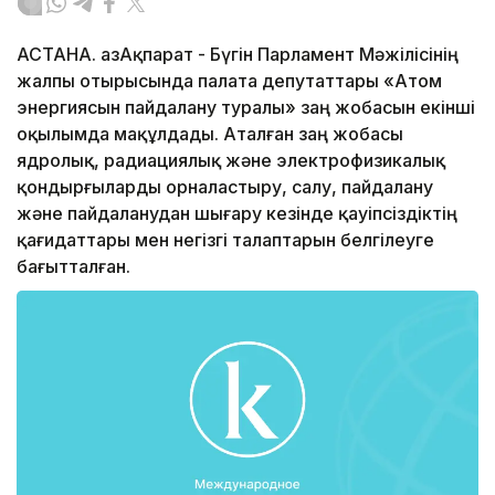
АСТАНА. ҚазАқпарат - Бүгін Парламент Мәжілісінің
жалпы отырысында палата депутаттары «Атом
энергиясын пайдалану туралы» заң жобасын екінші
оқылымда мақұлдады. Аталған заң жобасы
ядролық, радиациялық және электрофизикалық
қондырғыларды орналастыру, салу, пайдалану
және пайдаланудан шығару кезінде қауіпсіздіктің
қағидаттары мен негізгі талаптарын белгілеуге
бағытталған.