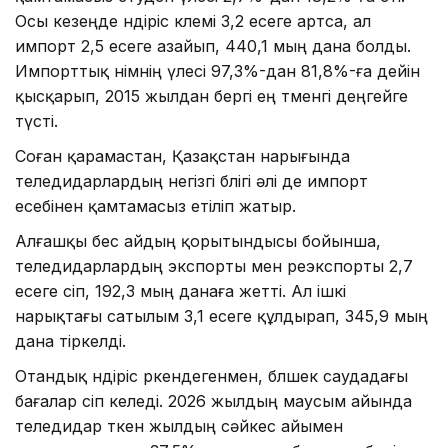
Осы кезеңде өндіріс көлемі 3,2 есеге артса, ал
импорт 2,5 есеге азайып, 440,1 мың дана болды.
Импорттық өнімнің үлесі 97,3%-дан 81,8%-ға дейін
қысқарып, 2015 жылдан бергі ең төменгі деңгейге
түсті.
Соған қарамастан, Қазақстан нарығында
теледидарлардың негізгі бөлігі әлі де импорт
есебінен қамтамасыз етіліп жатыр.
Алғашқы бес айдың қорытындысы бойынша,
теледидарлардың экспорты мен реэкспорты 2,7
есеге өсіп, 192,3 мың данаға жетті. Ал ішкі
нарықтағы сатылым 3,1 есеге құлдырап, 345,9 мың
дана тіркелді.
Отандық өндіріс өркендегенмен, бөлшек саудадағы
бағалар өсіп келеді. 2026 жылдың маусым айында
теледидар өткен жылдың сәйкес айымен