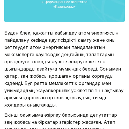
Бұдан бөлек, құжатты қабылдау атом энергиясын
пайдалану кезінде қауіпсіздікті қамту және оны
реттеудегі атом энергиясын пайдаланатын
мекемелерге қауіпсіздік деңгейінің талаптарын
орындауға, оларды жүзеге асыруға кететін
шығындарды азайтуға мүмкіндік береді. Сонымен
қатар, заң жобасы қоршаған ортаны қорғауды
көздейді. Бұл ретте мемлекеттік органдар мен
ұйымдардың жауапкершілік уәкілеттілігін нақтылау
арқылы қоршаған ортаны қорғаудың тиімді
жолдары анықталады.
Екінші оқылымға әзірлеу барысында депутаттар
заң жобасына бірқатар өзгерістер жасаған. Атап