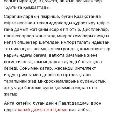
салыстырғанда, 37,5%-ға, ал жыл басынан бері
15,8%-ға қымбаттады.
Сарапшылардың пікірінше, бұған Қазақстанда
әзірге негізінен теледидарларды құрастыру өндірісі
ғана дамып жатқаны әсер етіп отыр. Дисплейлер,
процессорлар және жад микросхемалары сияқты
негізгі бөлшектер шетелден импортталатындықтан,
техника құны әлемдік электрондық компоненттер
нарығындағы бағаға, валюта бағамына және
логистикалық шығындарға тәуелді болып қала
береді. Сонымен қатар, жасанды интеллект
индустриясы мен деректер орталықтары
тарапынан жад микросхемаларына сұраныстың
артуы да бағаның өсуіне қосымша ықпал етіп
жатыр.
Айта кетейік, бұған дейін Павлодардағы дрон
өндірісі
қалай дамып жатқанын
жазғанбыз.