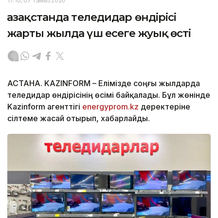
17:10, 07 Тамыз 2026
Қазақстанда теледидар өндірісі
жарты жылда үш есеге жуық өсті
АСТАНА. KAZINFORM – Елімізде соңғы жылдарда
теледидар өндірісінің өсімі байқалады. Бұл жөнінде
Kazinform агенттігі
energyprom.kz
деректеріне
сілтеме жасай отырып, хабарлайды.