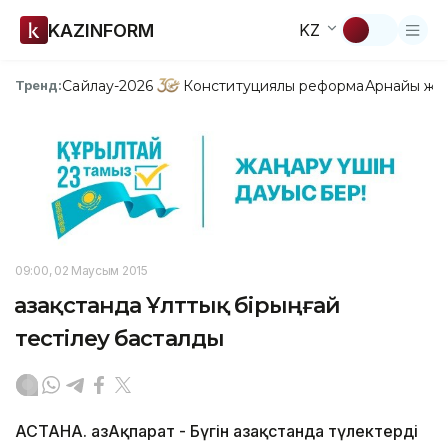
KAZINFORM
KZ
Сайлау-2026
Конституциялық реформа
Арнайы жо
Тренд:
09:00, 02 Маусым 2015
Қазақстанда Ұлттық бірыңғай
тестілеу басталды
АСТАНА. ҚазАқпарат - Бүгін Қазақстанда түлектерді