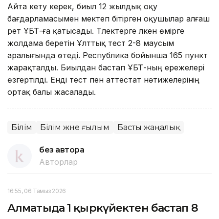
Айта кету керек, биыл 12 жылдық оқу
бағдарламасымен мектеп бітірген оқушылар алғаш
рет ҰБТ-ға қатысады. Түлектерге үлкен өмірге
жолдама беретін Ұлттық тест 2-8 маусым
аралығында өтеді. Республика бойынша 165 пункт
жарақталды. Биылдан бастап ҰБТ-ның ережелері
өзгертілді. Енді тест пен аттестат нәтижелерінің
ортақ балы жасалады.
Білім
Білім және ғылым
Басты жаңалық
без автора
Авторлар
16:55, 06 Тамыз 2026
Алматыда 1 қыркүйектен бастап 8