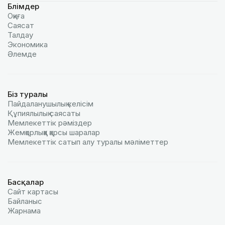
Бөлімдер
Оқиға
Саясат
Талдау
Экономика
Әлемде
Біз туралы
Пайдаланушылық келiciм
Құпиялылық саясаты
Мемлекеттік рәміздер
Жемқорлыққа қарсы шаралар
Мемлекеттік сатып алу туралы мәлiметтер
Басқалар
Сайт картасы
Байланыс
Жарнама