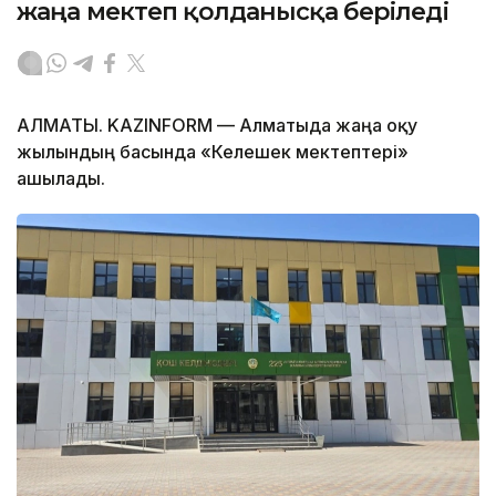
жаңа мектеп қолданысқа беріледі
АЛМАТЫ. KAZINFORM — Алматыда жаңа оқу
жылындың басында «Келешек мектептері»
ашылады.