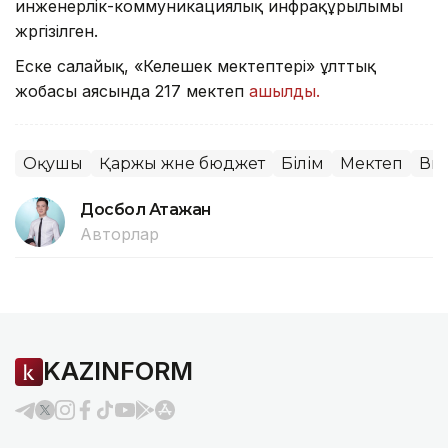
инженерлік-коммуникациялық инфрақұрылымы
жүргізілген.
Еске салайық, «Келешек мектептері» ұлттық
жобасы аясында 217 мектеп
ашылды.
Оқушы
Қаржы және бюджет
Білім
Мектеп
Ви
Досбол Атажан
Авторлар
KAZINFORM