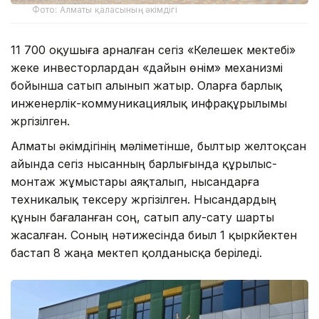
Фото: Алматы қаласының әкімдігі
11 700 оқушыға арналған сегіз «Келешек мектебі»
жеке инвесторлардан «дайын өнім» механизмі
бойынша сатып алынып жатыр. Оларға барлық
инженерлік-коммуникациялық инфрақұрылымы
жүргізілген.
Алматы әкімдігінің мәліметінше, былтыр желтоқсан
айында сегіз нысанның барлығында құрылыс-
монтаж жұмыстары аяқталып, нысандарға
техникалық тексеру жүргізілген. Нысандардың
құнын бағаланған соң, сатып алу-сату шарты
жасалған. Соның нәтижесінда биыл 1 қыркүйектен
бастап 8 жаңа мектеп қолданысқа беріледі.