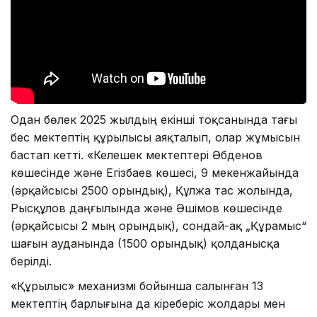
Одан бөлек 2025 жылдың екінші тоқсанында тағы
бес мектептің құрылысы аяқталып, олар жұмысын
бастап кетті. «Келешек мектептері Әбденов
көшесінде және Егізбаев көшесі, 9 мекенжайында
(әрқайсысы 2500 орындық), Құлжа тас жолында,
Рысқұлов даңғылында және Әшімов көшесінде
(әрқайсысы 2 мың орындық), сондай-ақ „Құрамыс“
шағын ауданында (1500 орындық) қолданысқа
берілді.
«Құрылыс» механизмі бойынша салынған 13
мектептің барлығына да кіреберіс жолдары мен