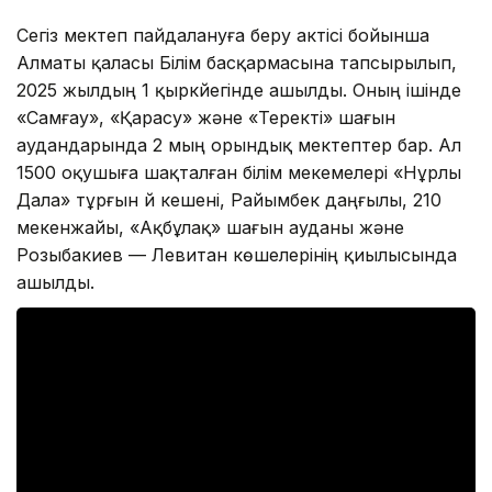
Сегіз мектеп пайдалануға беру актісі бойынша
Алматы қаласы Білім басқармасына тапсырылып,
2025 жылдың 1 қыркүйегінде ашылды. Оның ішінде
«Самғау», «Қарасу» және «Теректі» шағын
аудандарында 2 мың орындық мектептер бар. Ал
1500 оқушыға шақталған білім мекемелері «Нұрлы
Дала» тұрғын үй кешені, Райымбек даңғылы, 210
мекенжайы, «Ақбұлақ» шағын ауданы және
Розыбакиев — Левитан көшелерінің қиылысында
ашылды.