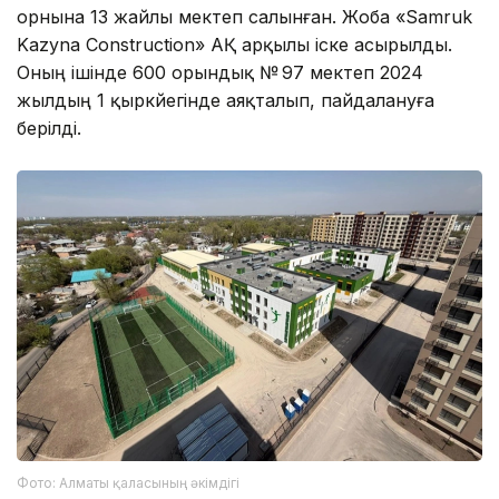
орнына 13 жайлы мектеп салынған. Жоба «Samruk
Kazyna Construction» АҚ арқылы іске асырылды.
Оның ішінде 600 орындық № 97 мектеп 2024
жылдың 1 қыркүйегінде аяқталып, пайдалануға
берілді.
Фото: Алматы қаласының әкімдігі