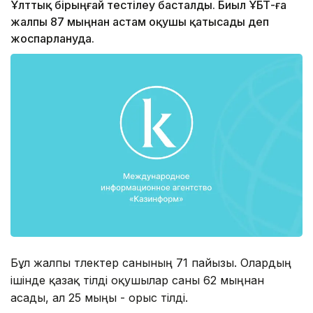
Ұлттық бірыңғай тестілеу басталды. Биыл ҰБТ-ға
жалпы 87 мыңнан астам оқушы қатысады деп
жоспарлануда.
Бұл жалпы түлектер санының 71 пайызы. Олардың
ішінде қазақ тілді оқушылар саны 62 мыңнан
асады, ал 25 мыңы - орыс тілді.