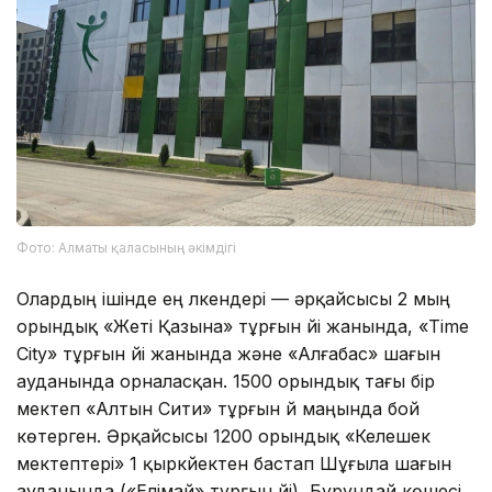
Фото: Алматы қаласының әкімдігі
Олардың ішінде ең үлкендері — әрқайсысы 2 мың
орындық «Жеті Қазына» тұрғын үйі жанында, «Time
City» тұрғын үйі жанында және «Алғабас» шағын
ауданында орналасқан. 1500 орындық тағы бір
мектеп «Алтын Сити» тұрғын үй маңында бой
көтерген. Әрқайсысы 1200 орындық «Келешек
мектептері» 1 қыркүйектен бастап Шұғыла шағын
ауданында («Елімай» тұрғын үйі), Бурундай көшесі,