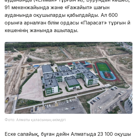
91 мекенжайында және «Ғажайып» шағын
ауданында оқушыларды қабылдайды. Ал 600
орынға арналған білім ордасы «Парасат» тұрғын үй
кешенінің жанында ашылады.
Фото: Алматы қаласының әкімдігі
Еске салайық, бұған дейін Алматыда 23 100 оқушы