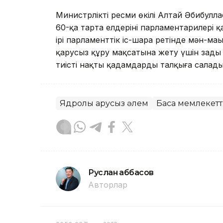
Министрліктің ресми өкілі Алтай Әбибулл
60-қа тарта елдерінің парламентарилері қ
ірі парламенттік іс-шара ретінде мән-ма
қарусыз құру мақсатына жету үшін заңд
тиісті нақты қадамдарды талқыға салады
Ядролық қарусыз әлем
Басқа мемлекетт
Руслан Ғаббасов
Авторлар