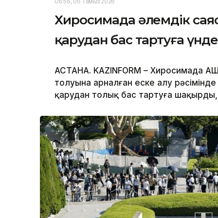
06:56, 06 Тамыз 2026
Хиросимада әлемдік са
қарудан бас тартуға үнд
АСТАНА. KAZINFORM – Хиросимада АҚ
толуына арналған еске алу рәсімінд
қарудан толық бас тартуға шақырды