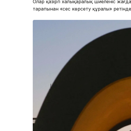
Олар қазіргі халықаралық шиеленіс жағд
тарапынан «сес көрсету құралы» ретінде