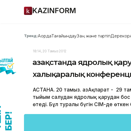
KAZINFORM
Ақорда
Тағайындау
Заң және тәртіп
Дерекқор
Тренд:
18:14, 20 Тамыз 2012
Қазақстанда ядролық қару
халықаралық конференци
АСТАНА. 20 тамыз. ҚазАқпарат - 29 
тыйым салудан ядролық қарудан бос
өтеді. Бұл туралы бүгін СІМ-де өтке