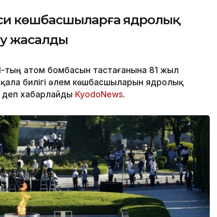
яси көшбасшыларға ядролық
еу жасалды
Ш-тың атом бомбасын тастағанына 81 жыл
е қала билігі әлем көшбасшыларын ядролық
, деп хабарлайды
KyodoNews
.