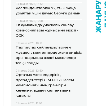
04 тамыз 2026, 16:55
Респонденттердің 72,3%-ы жаңа
Құрылтай үшін дауыс беруге дайын
03 тамыз 2026, 12:34
Ел аумағында учаскелік сайлау
комиссиялары жұмысына кірісті -
ОСК
01 тамыз 2026, 19:22
Партиялар сайлаушылармен
жүздесті: мектептерде және өндіріс
орындарында өзекті мәселелер
талқыланды
01 тамыз 2026, 13:50
Орталық Азия елдерінің
президенттері UIM F1H2O әлем
чемпионатының гран-при
кезеңінің ашылу салтанатына
қатысты
01 тамыз 2026, 11:26