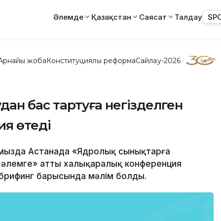
Әлемде
Қазақстан
Саясат
Талдау
SP
Арнайы жоба
Конституциялық реформа
Сайлау-2026
дан бас тартуға негізделген
я өтеді
тамызда Астанада «Ядролық сынықтарға
 әлемге» атты халықаралық конференция
н брифинг барысында мәлім болды.