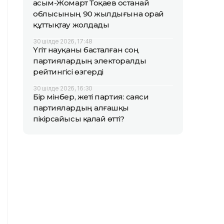
Қасым-Жомарт Тоқаев Қостанай
облысының 90 жылдығына орай
құттықтау жолдады
30 шілде 2026, 17:48
Үгіт науқаны басталған соң
партиялардың электоралды
рейтингісі өзгерді
30 шілде 2026, 16:30
Бір мінбер, жеті партия: саяси
партиялардың алғашқы
пікірсайысы қалай өтті?