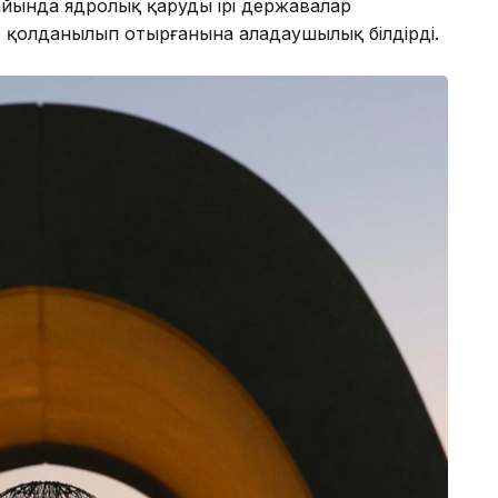
айында ядролық қарудың ірі державалар
 қолданылып отырғанына алаңдаушылық білдірді.