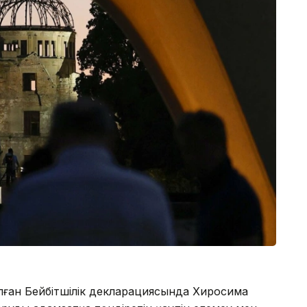
ған Бейбітшілік декларациясында Хиросима