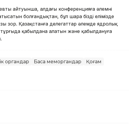
аевтың айтуынша, алдағы конференцияға әлемнің
атысатын болғандықтан, бұл шара біздің елімізде
ңызы зор. Қазақстанға делегаттар әлемде ядролық
ы тұрғыда қабылдана алатын және қабылдануға
.
ік органдар
Басқа меморгандар
Қоғам