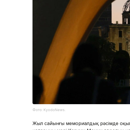
Фото: KyodoNews.
Жыл сайынғы мемориалдық рәсімде оқыл