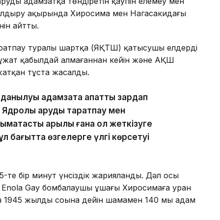
рудың адамзатқа төндіретін қаупін елемеу мен
алдыру ақырында Хиросима мен Нагасакидағы
нін айтты.
аратпау туралы шартқа (ЯҚТШ) қатысушы елдердің
ұжат қабылдай алмағаннан кейін және АҚШ
жатқан тұста жасалды.
олданылуы адамзатқа апатты зардап
. Ядролық қаруды таратпау мен
мақтастық арқылы ғана қол жеткізуге
 бағытта өзгелерге үлгі көрсетуі
15-те бір минут үнсіздік жарияланды. Дәл осы
 Enola Gay бомбалаушы ұшағы Хиросимаға уран
н 1945 жылдың соңына дейін шамамен 140 мың адам