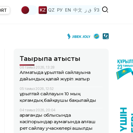
KZ
QZ
РУ
EN
中文
ق ز
ЎЗ
ORT
Тақырыпқа қатысты
06 тамыз 2026, 13:28
Алматыда Құрылтай сайлауына
дайындық қалай жүріп жатыр
05 тамыз 2026, 12:52
Құрылтай сайлауын 10 мың
қоғамдық байқаушы бақылайды
04 тамыз 2026, 20:04
Қарағанды облысында
кәсіпорындар аумағында алғаш
рет сайлау учаскелері ашылды