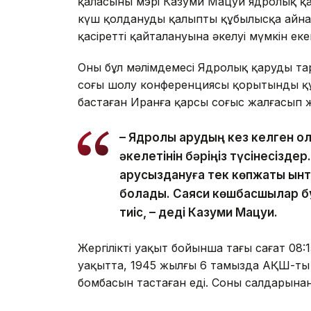
қаласының мэрі Казуми Мацуи ядролық қа
күш қолдануды қалыпты құбылысқа айн
қасіреттің қайталануына әкелуі мүмкін еке
Оның бұл мәлімдемесі Ядролық қаруды т
соңғы шолу конференциясы қорытынды қ
бастаған Иранға қарсы соғыс жалғасып 
– Ядролық қарудың кез келген қ
әкелетінін бәріңіз түсінесіздер
қарусыздануға тек көпжақты ынты
болады. Саяси көшбасшылар бұл
тиіс, – деді Казуми Мацуи.
Жергілікті уақыт бойынша таңғы сағат 08:
уақытта, 1945 жылғы 6 тамызда АҚШ-тың
бомбасын тастаған еді. Соның салдарына
қаза тапты.