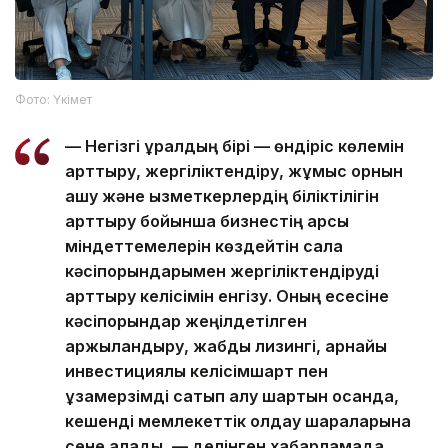
Фото: Үкімет
— Негізгі құралдың бірі — өндіріс көлемін
арттыру, жергіліктендіру, жұмыс орнын
ашу және қызметкерлердің біліктілігін
арттыру бойынша бизнестің қарсы
міндеттемелерін көздейтін сала
кәсіпорындарымен жергіліктендіруді
арттыру келісімін енгізу. Оның есесіне
кәсіпорындар жеңілдетілген
қаржыландыру, жабдық лизингі, арнайы
инвестициялық келісімшарт пен
ұзақмерзімді сатып алу шартын қосқанда,
кешенді мемлекеттік қолдау шараларына
сене алады, — делінген хабарламада.