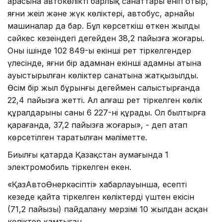
арасына автокөліктің барлық санаттары еніп отыр,
яғни жеңіл және жүк көліктері, автобус, арнайы
машиналар да бар. Бұл көрсеткіш өткен жылдың
сәйкес кезеңіндегі деңгейден 38,2 пайызға жоғары.
Оның ішінде 102 849-ы екінші рет тіркелгендер
үлесінде, яғни бір адамнан екінші адамның атына
ауыстырылған көліктер санатына жатқызылды.
Өсім бір жыл бұрынғы деңгеймен салыстырғанда
22,4 пайызға жетті. Ал алғаш рет тіркелген көлік
құралдарының саны 6 227-ні құрады. Ол былтырға
қарағанда, 37,2 пайызға жоғары», - деп атап
көрсетілген таратылған мәліметте.
Биылғы қаңтарда Қазақстан аумағында 1
электромобиль тіркелген екен.
«ҚазАвтоӨнеркәсіптің» хабарлауынша, есепті
кезеңде қайта тіркелген көліктердің үштен екісін
(71,2 пайызы) пайдалану мерзімі 10 жылдан асқан
көліктер қамтыған.