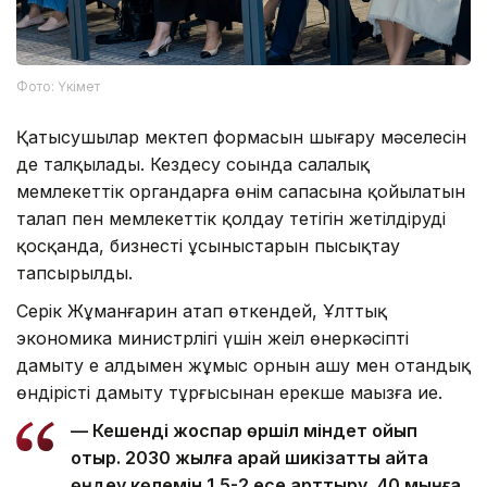
Фото: Үкімет
Қатысушылар мектеп формасын шығару мәселесін
де талқылады. Кездесу соңында салалық
мемлекеттік органдарға өнім сапасына қойылатын
талап пен мемлекеттік қолдау тетігін жетілдіруді
қосқанда, бизнестің ұсыныстарын пысықтау
тапсырылды.
Серік Жұманғарин атап өткендей, Ұлттық
экономика министрлігі үшін жеңіл өнеркәсіпті
дамыту ең алдымен жұмыс орнын ашу мен отандық
өндірісті дамыту тұрғысынан ерекше маңызға ие.
— Кешенді жоспар өршіл міндет қойып
отыр. 2030 жылға қарай шикізатты қайта
өңдеу көлемін 1,5-2 есе арттыру, 40 мыңға