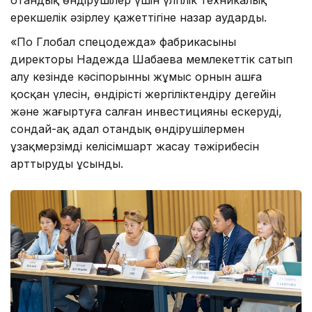
отандық өндірушілер үшін үлгілік техникалық
ерекшелік әзірлеу қажеттігіне назар аударды.
«По Глобал спецодежда» фабрикасының
директоры Надежда Шабаева мемлекеттік сатып
алу кезінде кәсіпорынның жұмыс орнын ашға
қосқан үлесін, өндірісті жергіліктендіру деңгейін
және жаңғыртуға салған инвестицияны ескеруді,
сондай-ақ адал отандық өндірушілермен
ұзақмерзімді келісімшарт жасау тәжірибесін
арттыруды ұсынды.