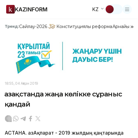
KAZINFORM
KZ
Сайлау-2026
Конституциялық реформа
Арнайы жо
Тренд:
18:55, 04 Ақпан 2019
Қазақстанда жаңа көлікке сұраныс
қандай
АСТАНА. ҚазАқпарат - 2019 жылдың қаңтарында