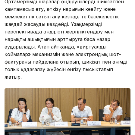
Ортамерзімді шаралар өндірушілерді шикізатпен
қамтамасыз ету, өткізу нарығын кеңейту және
мемлекеттік сатып алу кезінде тең бәсекелестік
жағдай жасауды көздейді. Ұзақмерзімді
перспективада өндірісті жергіліктендіру мен
нарықтың ашықтығын арттыруға баса назар
аударылады. Атап айтқанда, «виртуалды
қоймалар» механизмін және электрондық шот-
фактураны пайдалана отырып, шикізат пен өнімді
толық қадағалау жүйесін енгізу пысықталып
жатыр.