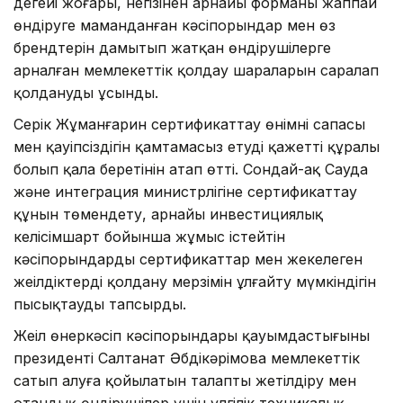
деңгейі жоғары, негізінен арнайы форманы жаппай
өндіруге маманданған кәсіпорындар мен өз
брендтерін дамытып жатқан өндірушілерге
арналған мемлекеттік қолдау шараларын саралап
қолдануды ұсынды.
Серік Жұманғарин сертификаттау өнімнің сапасы
мен қауіпсіздігін қамтамасыз етудің қажетті құралы
болып қала беретінін атап өтті. Сондай-ақ Сауда
және интеграция министрлігіне сертификаттау
құнын төмендету, арнайы инвестициялық
келісімшарт бойынша жұмыс істейтін
кәсіпорындардың сертификаттар мен жекелеген
жеңілдіктерді қолдану мерзімін ұлғайту мүмкіндігін
пысықтауды тапсырды.
Жеңіл өнеркәсіп кәсіпорындары қауымдастығының
президенті Салтанат Әбдікәрімова мемлекеттік
сатып алуға қойылатын талапты жетілдіру мен