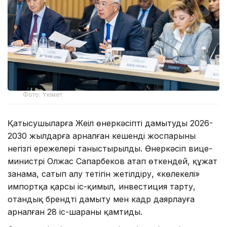
Фото: Үкімет
Қатысушыларға Жеңіл өнеркәсіпті дамытудың 2026-
2030 жылдарға арналған кешенді жоспарының
негізгі ережелері таныстырылды. Өнеркәсіп вице-
министрі Олжас Сапарбеков атап өткендей, құжат
заңнама, сатып алу тетігін жетілдіру, «көлеңкелі»
импортқа қарсы іс-қимыл, инвестиция тарту,
отандық брендті дамыту мен кадр даярлауға
арналған 28 іс-шараны қамтиды.