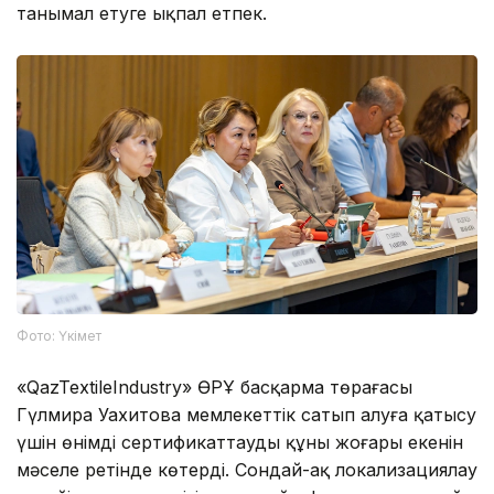
танымал етуге ықпал етпек.
Фото: Үкімет
«QazTextileIndustry» ӨРҰ басқарма төрағасы
Гүлмира Уахитова мемлекеттік сатып алуға қатысу
үшін өнімді сертификаттаудың құны жоғары екенін
мәселе ретінде көтерді. Сондай-ақ локализациялау