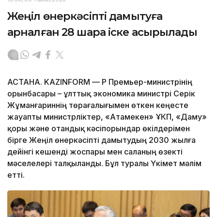
Жеңіл өнеркәсіпті дамытуға
арналған 28 шара іске асырылады
АСТАНА. KAZINFORM — ҚР Премьер-министрінің
орынбасары – ұлттық экономика министрі Серік
Жұманғариннің төрағалығымен өткен кеңесте
жауапты министрліктер, «Атамекен» ҰКП, «Даму»
қоры және отандық кәсіпорындар өкілдерімен
бірге Жеңіл өнеркәсіпті дамытудың 2030 жылға
дейінгі кешенді жоспары мен саланың өзекті
мәселелері талқыланды. Бұл туралы Үкімет мәлім
етті.