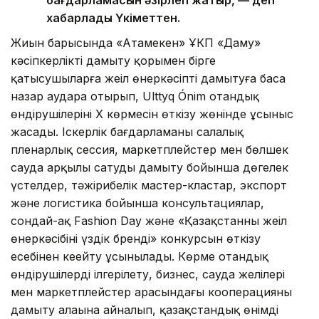
бағдарламасын әзірлеп жатыр, — деп
хабарлады Үкіметтен.
Жиын барысында «Атамекен» ҰКП «Даму»
кәсіпкерлікті дамыту қорымен бірге
қатысушыларға жеңіл өнеркәсіпті дамытуға баса
назар аудара отырып, Ulttyq Ónim отандық
өндірушілерінің X көрмесін өткізу жөнінде ұсыныс
жасады. Іскерлік бағдарламаны салалық
пленарлық сессия, маркетплейстер мен бөлшек
сауда арқылы сатуды дамыту бойынша дөңгелек
үстелдер, тәжірибелік мастер-кластар, экспорт
және логистика бойынша консультациялар,
сондай-ақ Fashion Day және «Қазақстанның жеңіл
өнеркәсібінің үздік бренді» конкурсын өткізу
есебінен кеңейту ұсынылады. Көрме отандық
өндірушілерді ілгерілету, бизнес, сауда желілері
мен маркетплейстер арасындағы кооперацияны
дамыту алаңына айналып, қазақстандық өнімді