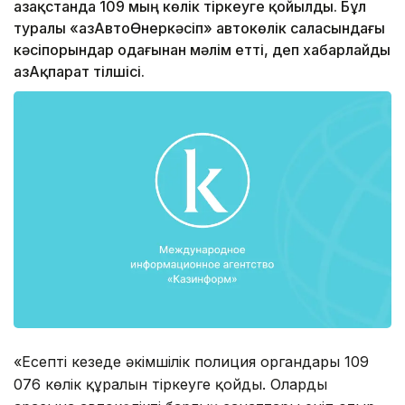
Қазақстанда 109 мың көлік тіркеуге қойылды. Бұл
туралы «ҚазАвтоӨнеркәсіп» автокөлік саласындағы
кәсіпорындар одағынан мәлім етті, деп хабарлайды
ҚазАқпарат тілшісі.
«Есепті кезеңде әкімшілік полиция органдары 109
076 көлік құралын тіркеуге қойды. Олардың