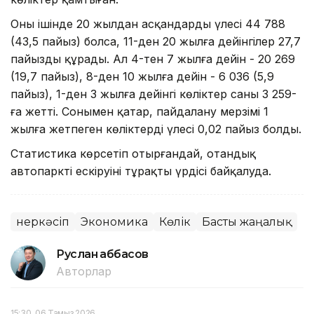
Оның ішінде 20 жылдан асқандардың үлесі 44 788
(43,5 пайыз) болса, 11-ден 20 жылға дейінгілер 27,7
пайызды құрады. Ал 4-тен 7 жылға дейін - 20 269
(19,7 пайыз), 8-ден 10 жылға дейін - 6 036 (5,9
пайыз), 1-ден 3 жылға дейінгі көліктер саны 3 259-
ға жетті. Сонымен қатар, пайдалану мерзімі 1
жылға жетпеген көліктердің үлесі 0,02 пайыз болды.
Статистика көрсетіп отырғандай, отандық
автопарктің ескіруінің тұрақты үрдісі байқалуда.
Өнеркәсіп
Экономика
Көлік
Басты жаңалық
Руслан Ғаббасов
Авторлар
15:30, 06 Тамыз 2026