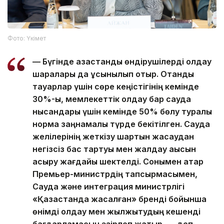
Фото: Үкімет
— Бүгінде қазақстандық өндірушілерді қолдау
шаралары да ұсынылып отыр. Отандық
тауарлар үшін сөре кеңістігінің кемінде
30%-ы, мемлекеттік қолдау бар сауда
нысандары үшін кемінде 50% бөлу туралы
норма заңнамалық түрде бекітілген. Сауда
желілерінің жеткізу шартын жасаудан
негізсіз бас тартуы мен жалдау ақысын
асыру жағдайы шектелді. Сонымен қатар
Премьер-министрдің тапсырмасымен,
Сауда және интеграция министрлігі
«Қазақстанда жасалған» бренді бойынша
өнімді қолдау мен жылжытудың кешенді