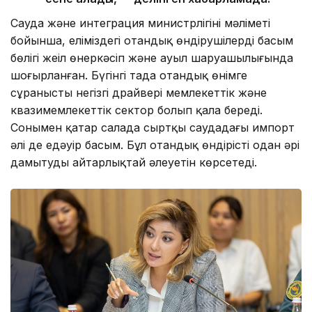
Сауда және интеграция министрлігінің мәліметі
бойынша, еліміздегі отандық өндірушілердің басым
бөлігі жеңіл өнеркәсіп және ауыл шаруашылығында
шоғырланған. Бүгінгі таңда отандық өнімге
сұраныстың негізгі драйвері мемлекеттік және
квазимемлекеттік сектор болып қала береді.
Сонымен қатар салада сыртқы саудадағы импорт
әлі де едәуір басым. Бұл отандық өндірісті одан әрі
дамытудың айтарлықтай әлеуетін көрсетеді.