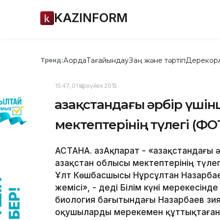
KAZINFORM
Ақорда
Тағайындау
Заң және тәртіп
Дерекқор
Тренд:
15:47, 01 Қыркүйек 2015
Қазақстандағы әрбір үшінш
мектептерінің түлегі (ФО
АСТАНА. ҚазАқпарат - «Қазақстандағы ә
Қазақстан облысы мектептерінің түле
Ұлт Көшбасшысы Нұрсұлтан Назарбае
жемісі», - деді Білім күні мерекесі
биология бағытындағы Назарбаев зия
оқушыларды мерекемен құттықтаған О