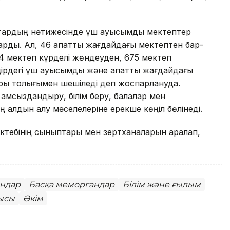
ыстардың нәтижесінде үш ауысымды мектептер
дарды. Ал, 46 апатты жағдайдағы мектептен бар-
 74 мектеп күрделі жөндеуден, 675 мектеп
өңірдегі үш ауысымды және апатты жағдайдағы
ры толығымен шешіледі деп жоспарлануда.
қамсыздандыру, білім беру, балалар мен
ң алдын алу мәселелеріне ерекше көңіл бөлінеді.
ктебінің сыныптары мен зертханаларын аралап,
андар
Басқа меморгандар
Білім және ғылым
лысы
Әкім