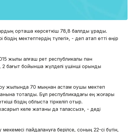
ардың орташа көрсеткіш 78,8 баллды құрады.
і біздің мектептердің түлегі», - деп атап өтті өңір
 2015 жылы алғаш рет республикалық пән
 2 бағыт бойынша жүлделі үшінші орынды
оқу жылында 70 мыңнан астам оқушы мектеп
анына тоқталды. Бұл республикадағы ең жоғары
ткіші біздің облыста тіркеліп отыр.
қсарып келе жатқаны да талассыз», - деді
мекемесі пайдалануға берілсе, соның 22-сі бүгін,