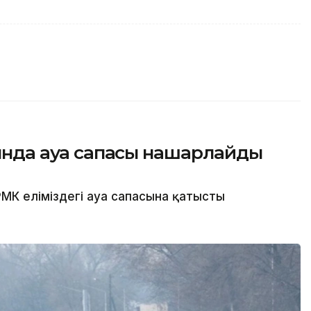
сында ауа сапасы нашарлайды
МК еліміздегі ауа сапасына қатысты