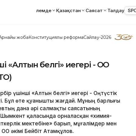
Әлемде
Қазақстан
Саясат
Талдау
SP
Арнайы жоба
Конституциялық реформа
Сайлау-2026
і «Алтын белгі» иегері - ОҚО
ТО)
рбір үшінші «Алтын белгі» иегері - Оңтүстік
гі. Бұл өте қуанышты жағдай. Мұның барлығы
втың дана әрі салмақты саясатының
нде Шымкент қаласында орналасқан «химия-
ткерлік мектебіне» барып, мұғалімдер мен
ҚО әкімі Бейбіт Атамқұлов.