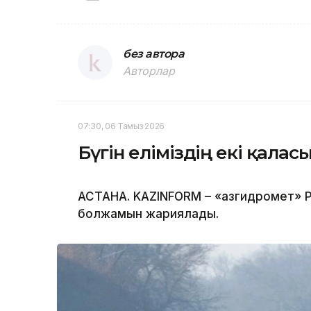
без автора
Авторлар
07:30, 06 Тамыз 2026
Бүгін еліміздің екі қала
АСТАНА. KAZINFORM – «Қазгидромет» Р
болжамын жариялады.