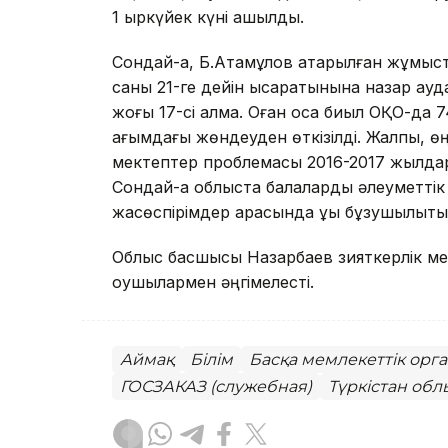
1 қыркүйек күні ашылды.
Сондай-ақ, Б.Атамқұлов атқарылған жұм
саны 21-ге дейін қысқаратынына назар ау
жоғы 17-сі қалмақ. Оған қоса биыл ОҚО-да
ағымдағы жөндеуден өткізілді. Жалпы, 
мектептер проблемасы 2016-2017 жылда
Сондай-ақ облыста балаларды әлеуметтік 
жасөспірімдер арасында құқық бұзушылықты
Облыс басшысы Назарбаев зияткерлік ме
оқушылармен әңгімелесті.
Аймақ
Білім
Басқа мемлекеттік орг
ГОСЗАКАЗ (служебная)
Түркістан об