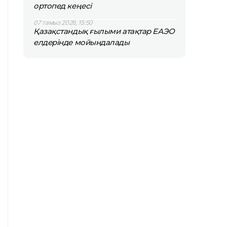
ортопед кеңесі
07 тамыз 2026, 15:50
Қазақстандық ғылыми атақтар ЕАЭО
елдерінде мойындалады