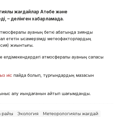
гиялық жағдайлар Ақтөбе және
ді, – делінген хабарламада.
тмосфералық ауаның беткі қабатында зиянды
л ететін қысқамерзімді метеофакторлардың
рсия) жиынтығы.
е елдімекендердегі атмосфералық ауаның сапасы
ыз иіс
пайда болып, тұрғындардың мазасын
ыныс алу қиындағанын айтып шағымданды.
а райы
Экология
Метеорологиялық жағдай