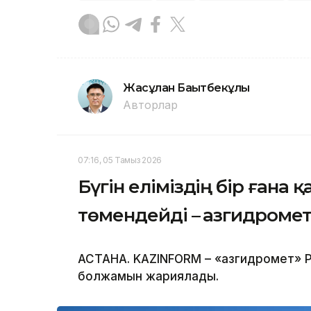
Жасұлан Бақытбекұлы
Авторлар
07:16, 05 Тамыз 2026
Бүгін еліміздің бір ғана 
төмендейді – Қазгидроме
АСТАНА. KAZINFORM – «Қазгидромет» Р
болжамын жариялады.