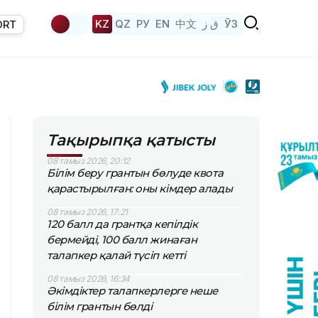
KZ
QZ
РУ
EN
中文
ق ز
ЎЗ
ORT
Тақырыпқа қатысты
08 тамыз 2026, 20:12
Білім беру грантын бөлуде квота
қарастырылған: оны кімдер алады
08 тамыз 2026, 17:21
120 балл да грантқа кепілдік
бермейді, 100 балл жинаған
талапкер қалай түсіп кетті
08 тамыз 2026, 16:34
Әкімдіктер талапкерлерге неше
білім грантын бөлді