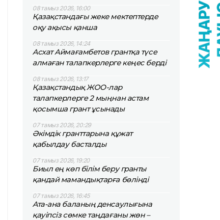
08 тамыз 2026, 16:00
Қазақстандағы жеке мектептерде
оқу ақысы қанша
08 тамыз 2026, 14:24
Асхат Аймағамбетов грантқа түсе
алмаған талапкерлерге кеңес берді
08 тамыз 2026, 13:17
Қазақстандық ЖОО-лар
талапкерлерге 2 мыңнан астам
қосымша грант ұсынады
07 тамыз 2026, 20:29
Әкімдік гранттарына құжат
қабылдау басталды
07 тамыз 2026, 19:20
Биыл ең көп білім беру гранты
қандай мамандықтарға бөлінді
07 тамыз 2026, 16:45
Ата-ана баланың денсаулығына
қауіпсіз сөмке таңдағаны жөн –