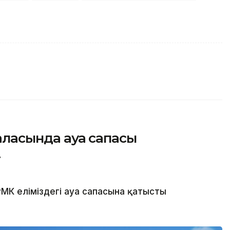
қаласында ауа сапасы
т
МК еліміздегі ауа сапасына қатысты