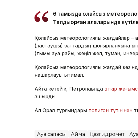
6 тамызда қолайсыз метеороло
Талдықорған қалаларында күтіле
Қолайсыз метеорологиялық жағдайлар – а
(ластаушы) заттардың шоғырлануына ықпа
(тымық ауа райы, жеңіл жел, тұман, инве
Қолайсыз метеорологиялық жағдай кезінд
нашарлауы ықтимал.
Айта кетейік, Петропавлда
өткір жағымс
қашырды.
Ал Орал тұрғындары
полигон түтінінен
т
Ауа сапасы
Аймақ
Қазгидромет
Ау