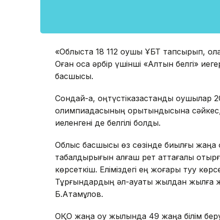
«Облыста 18 112 оқушы ҰБТ тапсырып, ол
Оған қоса әрбір үшінші «Алтын белгі» иегер
басшысы.
Сондай-ақ, оңтүстікқазақстандық оқушылар
олимпиадасының қорытындысына сәйкес,
иеленгені де белгілі болды.
Облыс басшысы өз сөзінде биылғы жаңа 
табалдырығын алғаш рет аттағалы отырғ
көрсеткіш. Еліміздегі ең жоғары туу көрсе
Тұрғындардың әл-ауқаты жылдан жылға жа
Б.Атамқұлов.
ОҚО жаңа оқу жылында 49 жаңа білім беру 