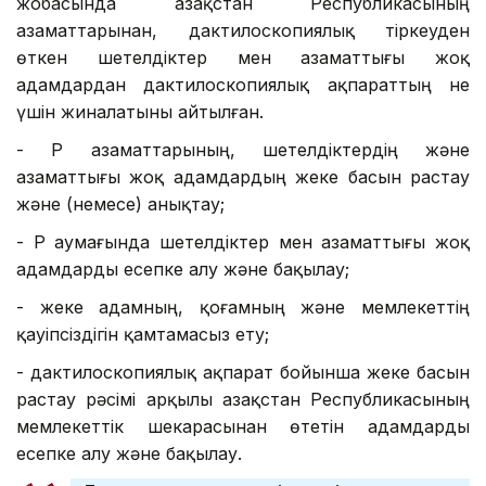
жобасында Қазақстан Республикасының
азаматтарынан, дактилоскопиялық тіркеуден
өткен шетелдіктер мен азаматтығы жоқ
адамдардан дактилоскопиялық ақпараттың не
үшін жиналатыны айтылған.
- ҚР азаматтарының, шетелдіктердің және
азаматтығы жоқ адамдардың жеке басын растау
және (немесе) анықтау;
- ҚР аумағында шетелдіктер мен азаматтығы жоқ
адамдарды есепке алу және бақылау;
- жеке адамның, қоғамның және мемлекеттің
қауіпсіздігін қамтамасыз ету;
- дактилоскопиялық ақпарат бойынша жеке басын
растау рәсімі арқылы Қазақстан Республикасының
мемлекеттік шекарасынан өтетін адамдарды
есепке алу және бақылау.