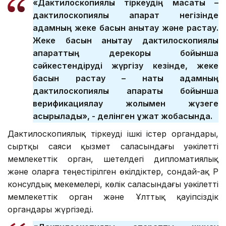
«Дактилоскопиялық тіркеудің мақсаты –
дактилоскопиялық ақпарат негізінде
адамның жеке басын анықтау және растау.
Жеке басын анықтау дактилоскопиялық
ақпараттың дерекқоры бойынша
сәйкестендіруді жүргізу кезінде, жеке
басын растау – нақты адамның
дактилоскопиялық ақпараты бойынша
верификациялау жолымен жүзеге
асырылады», - делінген құжат жобасында.
Дактилоскопиялық тіркеуді ішкі істер органдары,
сыртқы саяси қызмет саласындағы уәкілетті
мемлекеттік орган, шетелдегі дипломатиялық
және оларға теңестірілген өкілдіктер, сондай-ақ ҚР
консулдық мекемелері, көлік саласындағы уәкілетті
мемлекеттік орган және Ұлттық қауіпсіздік
органдары жүргізеді.