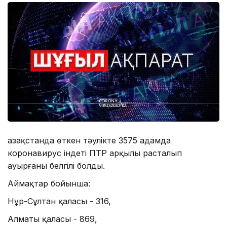
Қазақстанда өткен тәулікте 3575 адамда
коронавирус індеті ПТР арқылы расталып
ауырғаны белгілі болды.
Аймақтар бойынша:
Нұр-Сұлтан қаласы - 316,
Алматы қаласы - 869,