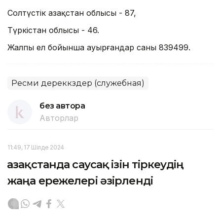
Солтүстік Қазақстан облысы - 87,
Түркістан облысы - 46.
Жалпы ел бойынша ауырғандар саны 839499.
Ресми дереккөздер (служебная)
без автора
Авторлар
11:49, 17 Шілде 2024
Қазақстанда саусақ ізін тіркеудің
жаңа ережелері әзірленді